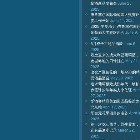
萄酒新品发布会
June 25,
2025
布鲁塞尔国际葡萄酒大奖赛评
委工作开始
June 11, 2025
2025(宁夏.银川)布鲁塞尔国
葡萄酒大奖赛欢迎会
June 9,
2025
6月双子主题品酒聚
June 6,
2025
卷土重来的澳大利亚葡萄酒，
攻城略地的刀锋犹在
May 31,
2025
改变产区偏见的一场ASC的精
品酒品酒会
May 28, 2025
追求葡萄极致成熟年代，纳帕
赤霞珠的陈年实力小佐证
Apri
27, 2025
乐酒客精品美酒巡回品鉴沙龙
北京站
April 17, 2025
阳台无花果项目的准备
April 3
2025
第一次吃江西菜，野生黎蒿，
还有品酒小记录
March 22,
2025