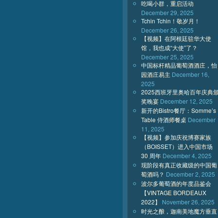
吃喝小群，重启活动
December 29, 2025
Tchin Tchin！敬岁月！
December 26, 2025
【视频】在阿根廷驻华大使
馆，我也成“大使”了？
December 25, 2025
中国标杆精品葡萄酒酒庄，怡
园酒庄易主
December 16,
2025
2025西班牙里奥哈百年庆典
奖晚宴
December 12, 2025
新开的Bistro餐厅：Somme’s
Table 侍酒师餐桌
December
11, 2025
【视频】参加庆祝博赛家族
（BOISSET）进入中国市场
30 周年
December 4, 2025
现阶段有真正收藏级的中国葡
萄酒吗？
December 2, 2025
波尔多葡萄酒的年度品鉴会
【VINTAGE BORDEAUX
2022】
November 26, 2025
时光之酿，迦南美地魔方垂直