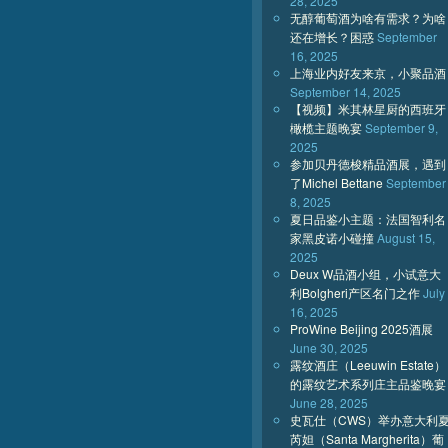
28, 2025
无醇葡萄酒为啥有需求？为啥
还在增长？困惑
September
16, 2025
上海业内好友来京，小聚品酒
September 14, 2025
【视频】米其林星厨的西班牙
橄榄主题晚宴
September 9,
2025
参加贝丹德梭精品酒展，遇到
了Michel Bettane
September
8, 2025
夏日品鉴小主题：法国智利名
家黑皮诺小碰撞
August 15,
2025
Deux W品酒小组，小试意大
利Bolgheri产区名门之作
July
16, 2025
ProWine Beijing 2025酒展
June 30, 2025
露纹酒庄（Leeuwin Estate）
的露纹艺术系列庄主品鉴晚宴
June 28, 2025
史瓦仕（CWS）举办意大利
芮妲（Santa Margherita）葡