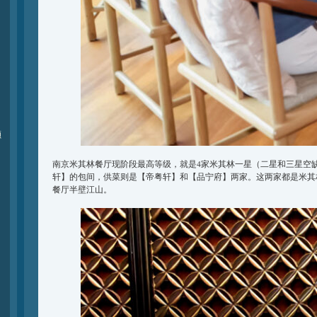
颁
南京米其林餐厅现阶段最高等级，就是4家米其林一星（二星和三星空
轩】的包间，供菜则是【帝粤轩】和【品宁府】两家。这两家都是米其
餐厅半壁江山。