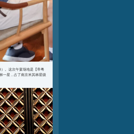
缺）。这次午宴场地是【帝粤
林一星，占了南京米其林星级