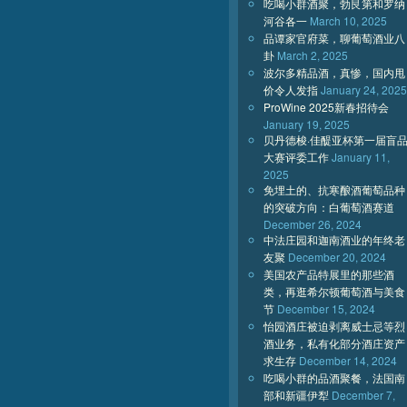
吃喝小群酒聚，勃艮第和罗纳
河谷各一
March 10, 2025
品谭家官府菜，聊葡萄酒业八
卦
March 2, 2025
波尔多精品酒，真惨，国内甩
价令人发指
January 24, 2025
ProWine 2025新春招待会
January 19, 2025
贝丹德梭·佳醍亚杯第一届盲
大赛评委工作
January 11,
2025
免埋土的、抗寒酿酒葡萄品种
的突破方向：白葡萄酒赛道
December 26, 2024
中法庄园和迦南酒业的年终老
友聚
December 20, 2024
美国农产品特展里的那些酒
类，再逛希尔顿葡萄酒与美食
节
December 15, 2024
怡园酒庄被迫剥离威士忌等烈
酒业务，私有化部分酒庄资产
求生存
December 14, 2024
吃喝小群的品酒聚餐，法国南
部和新疆伊犁
December 7,