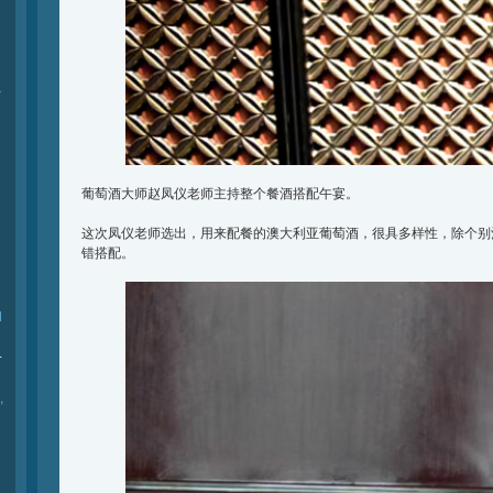
际
葡萄酒大师赵凤仪老师主持整个餐酒搭配午宴。
这次凤仪老师选出，用来配餐的澳大利亚葡萄酒，很具多样性，除个别
错搭配。
l
-
,