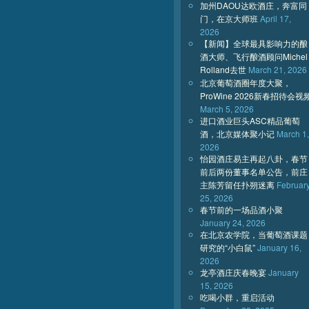
加州DAOU达欧酒庄，奔富同
门，在京大师班
April 17,
2026
【新闻】全球最具影响力的酿
酒大师、飞行酿酒顾问Michel
Rolland去世
March 21, 2026
北京葡萄酒圈年度大聚，
ProWine 2026新春招待会视
March 5, 2026
进口酒业巨头ASC精品葡萄
酒，北京媒体聚小记
March 1,
2026
怡园酒庄易主再起八卦，春节
前后两份董事名单公告，前庄
主陈芳留任扑朔迷离
Februar
25, 2026
春节前的一场品酒小聚
January 24, 2026
在北京农学院，当葡萄酒课题
研究的“小白鼠”
January 16,
2026
龙亭酒庄庆春晚宴
January
15, 2026
吃喝小群，重启活动