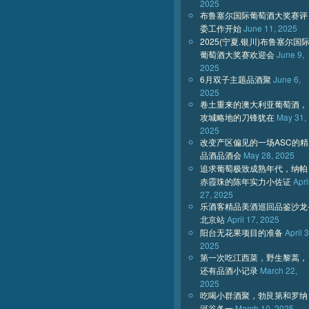
2025
布鲁塞尔国际葡萄酒大奖赛评
委工作开始
June 11, 2025
2025(宁夏.银川)布鲁塞尔国
葡萄酒大奖赛欢迎会
June 9,
2025
6月双子主题品酒聚
June 6,
2025
卷土重来的澳大利亚葡萄酒，
攻城略地的刀锋犹在
May 31,
2025
改变产区偏见的一场ASC的精
品酒品酒会
May 28, 2025
追求葡萄极致成熟年代，纳帕
赤霞珠的陈年实力小佐证
Apri
27, 2025
乐酒客精品美酒巡回品鉴沙龙
北京站
April 17, 2025
阳台无花果项目的准备
April 3
2025
第一次吃江西菜，野生黎蒿，
还有品酒小记录
March 22,
2025
吃喝小群酒聚，勃艮第和罗纳
河谷各一
March 10, 2025