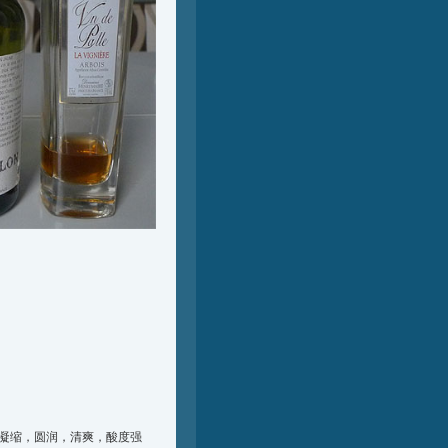
凝缩，圆润，清爽，酸度强