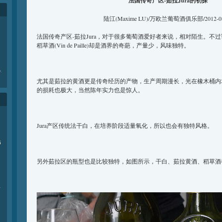
法国传奇产区-茹拉Jura的初探
陆江(Maxime LU)/万欧兰葡萄酒俱乐部/2012-08
法国传奇产区-茹拉Jura，对于很多葡萄酒爱好者来说，相对陌生。不过该区出
稻草酒(Vin de Paille)却是酒界的奇葩，产量少，风味独特。
e
.
尤其是茹拉的黄酒更是传奇经历的产物，生产周期漫长，光在橡木桶内
的损耗也极大，当然陈年实力也是惊人。
Jura产区传统法干白，在培养阶段适量氧化，所以也会有独特风格。
6
另外茹拉区的瓶型也是比较独特，如图所示，干白、茹拉黄酒、稻草酒
商