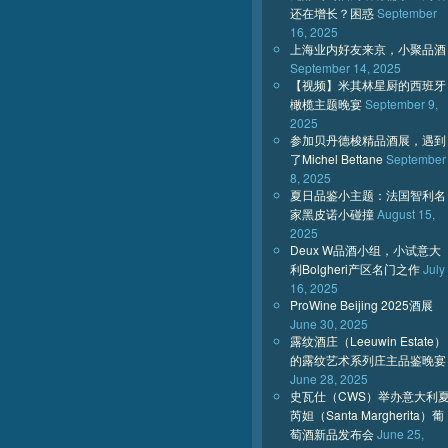
还在增长？困惑
September
16, 2025
上海业内好友来京，小聚品酒
September 14, 2025
【视频】米其林星厨的西班牙
橄榄主题晚宴
September 9,
2025
参加贝丹德梭精品酒展，遇到
了Michel Bettane
September
8, 2025
夏日品鉴小主题：法国智利名
家黑皮诺小碰撞
August 15,
2025
Deux W品酒小组，小试意大
利Bolgheri产区名门之作
July
16, 2025
ProWine Beijing 2025酒展
June 30, 2025
露纹酒庄（Leeuwin Estate）
的露纹艺术系列庄主品鉴晚宴
June 28, 2025
史瓦仕（CWS）举办意大利
芮妲（Santa Margherita）葡
萄酒新品发布会
June 25,