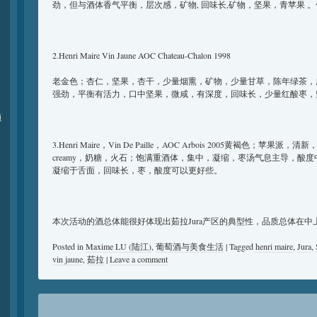
劲，但与酒体香气平衡，层次感，矿物, 回味长,矿物，坚果，青苹果 。
2.Henri Maire Vin Jaune AOC Chateau-Chalon 1998
老金色；杏仁，坚果，杏干，少量烟熏，矿物，少量甘草，陈年绿茶，
强劲，平衡有活力，口中坚果，微咸，有深度，回味长，少量红酸枣
颁
3.Henri Maire，Vin De Paille，AOC Arbois 2005黄褐色；
creamy，奶糖，火石；饱满重酒体，集中，凝缩，枣汤气息主导，酸
凝缩于舌面，回味长，枣，酸度可以更好些。
本次活动的酒总体能很好体现出茹拉Jura产区的典型性，品质总体在中
Posted in
Maxime LU (陆江)
,
葡萄酒与美食生活
|
Tagged
henri maire
,
Jura
,
vin jaune
,
茹拉
|
Leave a comment