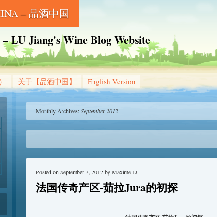
CHINA – 品酒中国
Jiang's Wine Blog Website
g）
关于【品酒中国】
English Version
Monthly Archives:
September 2012
Posted on
September 3, 2012
by
Maxime LU
法国传奇产区-茹拉Jura的初探