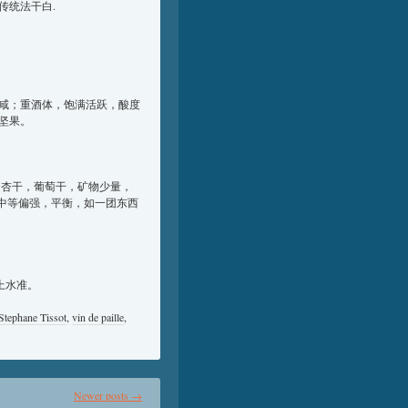
传统法干白.
咸；重酒体，饱满活跃，酸度
，坚果。
苹果派，清新，杏干，葡萄干，矿物少量，
度中等偏强，平衡，如一团东西
上水准。
Stephane Tissot
,
vin de paille
,
Newer posts
→