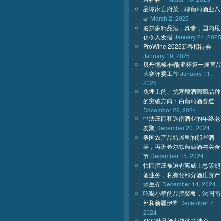
品谭家官府菜，聊葡萄酒业八
卦
March 2, 2025
波尔多精品酒，真惨，国内甩
价令人发指
January 24, 2025
ProWine 2025新春招待会
January 19, 2025
贝丹德梭·佳醍亚杯第一届盲
大赛评委工作
January 11,
2025
免埋土的、抗寒酿酒葡萄品种
的突破方向：白葡萄酒赛道
December 26, 2024
中法庄园和迦南酒业的年终老
友聚
December 20, 2024
美国农产品特展里的那些酒
类，再逛希尔顿葡萄酒与美食
节
December 15, 2024
怡园酒庄被迫剥离威士忌等烈
酒业务，私有化部分酒庄资产
求生存
December 14, 2024
吃喝小群的品酒聚餐，法国南
部和新疆伊犁
December 7,
2024
ASC精品酒业媒体招待会