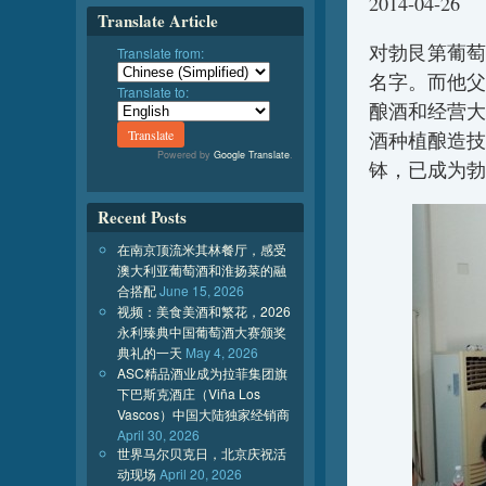
2014-04-26
Translate Article
对勃艮第葡萄酒
Translate from:
名字。而他父亲
Translate to:
酿酒和经营大师
酒种植酿造技术
Powered by
Google Translate
.
钵，已成为勃
Recent Posts
在南京顶流米其林餐厅，感受
澳大利亚葡萄酒和淮扬菜的融
合搭配
June 15, 2026
视频：美食美酒和繁花，2026
永利臻典中国葡萄酒大赛颁奖
典礼的一天
May 4, 2026
ASC精品酒业成为拉菲集团旗
下巴斯克酒庄（Viña Los
Vascos）中国大陆独家经销商
April 30, 2026
世界马尔贝克日，北京庆祝活
动现场
April 20, 2026