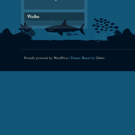
Weibo
Proudly powered by WordPress
|
Theme: Beach by
Gibbo
.