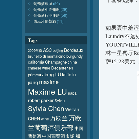
葡萄酒旅游
(50)
葡萄酒相关知识
(29)
葡萄酒行业评论
(58)
西班牙葡萄酒
(11)
如果囊中羞涩
Laundry不远
Tags
YOUNTVIL
Bordeaux
ASC
beijing
2009年份
林一星餐厅R
burgundy
brunello di montalcino
萨15-28
california
Champagne
china
Decanter
en
chinese wine
Jiang LU
lu
lafite
primeur
maxime
jiang
Maxime LU
napa
robert parker
Sylvia
Sylvia Chen
Weiran
万欧
万欧兰
CHEN
wine
兰葡萄酒俱乐部
中国
加
葡萄酒
中国葡萄酒市场