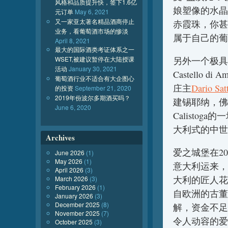
风格和品质提升快，签下1.6亿
娘塑像的水晶酒窖
元订单
May 6, 2021
又一家亚太著名精品酒商停止
赤霞珠，你甚
业务，看葡萄酒市场的惨淡
属于自己的葡
April 8, 2021
最大的国际酒类考证体系之一
WSET,被建议暂停在大陆授课
另外一个极具特色
活动
January 30, 2021
Castello
葡萄酒行业不适合有大企图心
庄主
Dario Sat
的投资
September 21, 2020
2019年份波尔多期酒买吗？
建锡耶纳，佛
June 6, 2020
Calisto
大利式的中世
Archives
爱之城堡在2
June 2026
(1)
May 2026
(1)
意大利运来，
April 2026
(3)
大利的匠人花
March 2026
(3)
February 2026
(1)
自欧洲的古董
January 2026
(3)
December 2025
(8)
解，资金不足
November 2025
(7)
令人动容的爱
October 2025
(3)