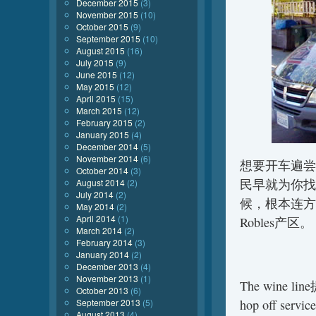
December 2015
(3)
November 2015
(10)
October 2015
(9)
September 2015
(10)
August 2015
(16)
July 2015
(9)
June 2015
(12)
May 2015
(12)
April 2015
(15)
March 2015
(12)
February 2015
(2)
January 2015
(4)
December 2014
(5)
November 2014
(6)
想要开车遍尝
October 2014
(3)
民早就为你找到
August 2014
(2)
July 2014
(2)
候，根本连方向盘
May 2014
(2)
April 2014
(1)
Robles产区。
March 2014
(2)
February 2014
(3)
January 2014
(2)
December 2013
(4)
November 2013
(1)
The wine li
October 2013
(6)
September 2013
(5)
hop off
August 2013
(4)