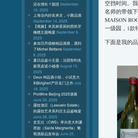
空挡时间。我
还在增长？困惑
September
16, 2025
名师的带领下，
上海业内好友来京，小聚品酒
MAISON R
September 14, 2025
【视频】米其林星厨的西班牙
一级园，1款
橄榄主题晚宴
September 9,
2025
下面是我的品
参加贝丹德梭精品酒展，遇到
了Michel Bettane
September
8, 2025
夏日品鉴小主题：法国智利名
家黑皮诺小碰撞
August 15,
2025
Deux W品酒小组，小试意大
利Bolgheri产区名门之作
July
16, 2025
ProWine Beijing 2025酒展
June 30, 2025
露纹酒庄（Leeuwin Estate）
的露纹艺术系列庄主品鉴晚宴
June 28, 2025
史瓦仕（CWS）举办意大利夏
芮妲（Santa Margherita）葡
萄酒新品发布会
June 25,