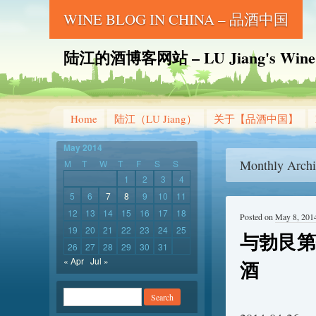
WINE BLOG IN CHINA – 品酒中国
陆江的酒博客网站 – LU Jiang's Wine B
Home
陆江（LU Jiang）
关于【品酒中国】
May 2014
Monthly Archi
M
T
W
T
F
S
S
1
2
3
4
5
6
7
8
9
10
11
12
13
14
15
16
17
18
Posted on
May 8, 201
19
20
21
22
23
24
25
与勃艮第传
26
27
28
29
30
31
« Apr
Jul »
酒