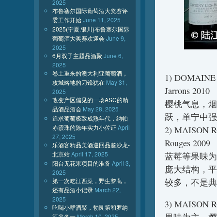
2025
布鲁塞尔国际葡萄酒大奖赛评
委工作开始
June 11, 2025
2025(宁夏.银川)布鲁塞尔国际
葡萄酒大奖赛欢迎会
June 9,
2025
6月双子主题品酒聚
June 6,
2025
卷土重来的澳大利亚葡萄酒，
1) DOMAINE D
攻城略地的刀锋犹在
May 31,
Jarrons 2010
2025
改变产区偏见的一场ASC的精
樱桃气息，烟
品酒品酒会
May 28, 2025
跃，单宁中强
追求葡萄极致成熟年代，纳帕
赤霞珠的陈年实力小佐证
April
2) MAISON R
27, 2025
Rouges 2009
乐酒客精品美酒巡回品鉴沙龙-
北京站
April 17, 2025
蓝莓等果味为
阳台无花果项目的准备
April 3,
庞大结构，平
2025
第一次吃江西菜，野生黎蒿，
较多，不是典型的
还有品酒小记录
March 22,
2025
3) MAISON RO
吃喝小群酒聚，勃艮第和罗纳
河谷各一
March 10, 2025