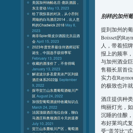
美国加州纳帕名庄-鹿跃酒园，
东主变动
May 13, 2023
给了我惊喜的对决，从小乔到
别样的加州葡
周瑜的白马酒庄2014，出人意
料的Chadwick 2018
May 8,
提到加州的葡萄
2023
南非Spier斯皮尔酒园北京品酒
Boisset的R
会
April 15, 2023
人，带着招牌
2023年度世界最佳侍酒师冠军
诞生，中国选手获得季军
报上的频率，
February 13, 2023
与加州酒业巨头E
收藏的酒涨价了，不舍得喝
售额长居首位
January 13, 2023
解读波尔多圣爱美浓产区列级
实力在Raym
酒庄体系2022版
September
的极致也许就
9, 2022
探寻贺兰山东麓葡萄酒银川产
区
August 24, 2022
酒庄提供种类
加强型葡萄酒波特收藏知识点
绚丽灯光，如同
March 24, 2022
法国顶级酒庄地位自保，聊白
沉睡的佳酿，
马酒庄和奥颂酒庄今天的退赛
布好莱坞式复
July 10, 2021
贺兰山东麓银川产区，葡萄酒
受“盖茨比”