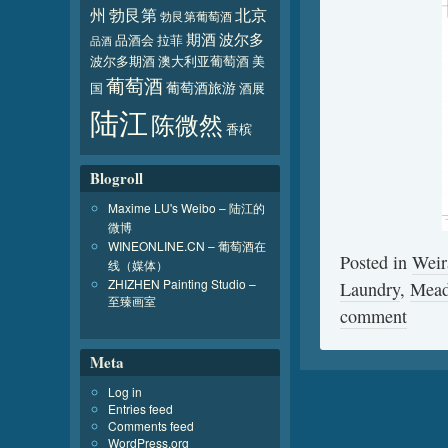
北京
州
勃艮第
勃艮第葡萄酒
波尔多
期酒
品酒会
拉菲
品酒
波尔多期酒
澳大利亚葡萄酒
美
葡萄酒
葡萄酒旅游
国
酒展
陆江
陈微然
香槟
Blogroll
Maxime LU's Weibo – 陆江的
微博
WINEONLINE.CN – 葡萄酒在
Posted in
Wei
线（媒体）
ZHIZHEN Painting Studio –
Laundry
,
Mea
至臻画室
comment
Meta
Log in
Entries feed
Comments feed
WordPress.org