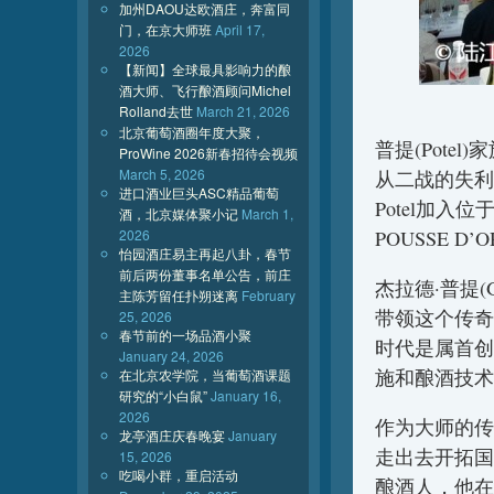
加州DAOU达欧酒庄，奔富同
门，在京大师班
April 17,
2026
【新闻】全球最具影响力的酿
酒大师、飞行酿酒顾问Michel
Rolland去世
March 21, 2026
北京葡萄酒圈年度大聚，
普提(Pote
ProWine 2026新春招待会视频
March 5, 2026
从二战的失利中缓
进口酒业巨头ASC精品葡萄
Potel加入位
酒，北京媒体聚小记
March 1,
2026
POUSSE D’
怡园酒庄易主再起八卦，春节
前后两份董事名单公告，前庄
杰拉德·普提(
主陈芳留任扑朔迷离
February
带领这个传奇
25, 2026
春节前的一场品酒小聚
时代是属首创
January 24, 2026
施和酿酒技术
在北京农学院，当葡萄酒课题
研究的“小白鼠”
January 16,
2026
作为大师的传承
龙亭酒庄庆春晚宴
January
走出去开拓国
15, 2026
吃喝小群，重启活动
酿酒人，他在