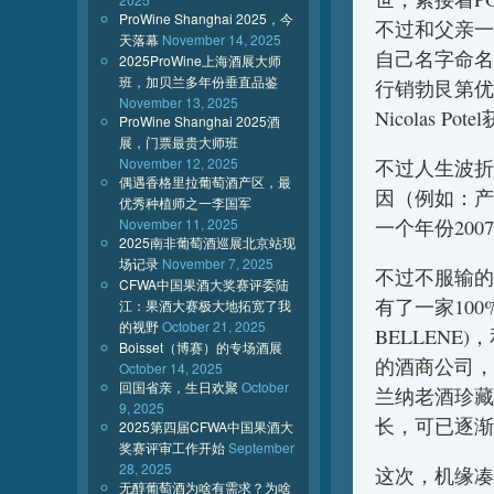
ProWine Shanghai 2025，今
不过和父亲一样
天落幕
November 14, 2025
自己名字命名的精
2025ProWine上海酒展大师
班，加贝兰多年份垂直品鉴
行销勃艮第优
November 13, 2025
Nicolas P
ProWine Shanghai 2025酒
展，门票最贵大师班
November 12, 2025
不过人生波折在
偶遇香格里拉葡萄酒产区，最
因（例如：产品
优秀种植师之一李国军
November 11, 2025
一个年份2007
2025南非葡萄酒巡展北京站现
场记录
November 7, 2025
不过不服输的
CFWA中国果酒大奖赛评委陆
有了一家100
江：果酒大赛极大地拓宽了我
的视野
October 21, 2025
BELLENE)
Boisset（博赛）的专场酒展
的酒商公司，
October 14, 2025
回国省亲，生日欢聚
October
兰纳老酒珍藏系
9, 2025
长，可已逐渐
2025第四届CFWA中国果酒大
奖赛评审工作开始
September
28, 2025
这次，机缘凑巧
无醇葡萄酒为啥有需求？为啥