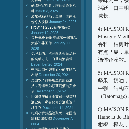
果味为主，樱
品谭家官府菜，聊葡萄酒业八
活跃，口中明
卦
March 2, 2025
味长。
波尔多精品酒，真惨，国内甩
价令人发指
January 24, 2025
ProWine 2025新春招待会
4) MAISON R
January 19, 2025
Musigny Vieil
贝丹德梭·佳醍亚杯第一届盲品
大赛评委工作
January 11,
香料，枯树叶
2025
有点凸显，单
免埋土的、抗寒酿酒葡萄品种
的突破方向：白葡萄酒赛道
酒体还没散。
December 26, 2024
中法庄园和迦南酒业的年终老
5) MAISON RO
友聚
December 20, 2024
坚果，奶油，
美国农产品特展里的那些酒
类，再逛希尔顿葡萄酒与美食
中强，结构不
节
December 15, 2024
（Batonnage
怡园酒庄被迫剥离威士忌等烈
酒业务，私有化部分酒庄资产
求生存
December 14, 2024
6) MAISON RO
吃喝小群的品酒聚餐，法国南
Hameau de Bl
部和新疆伊犁
December 7,
柑橙，橙花，
2024
ASC精品酒业媒体招待会