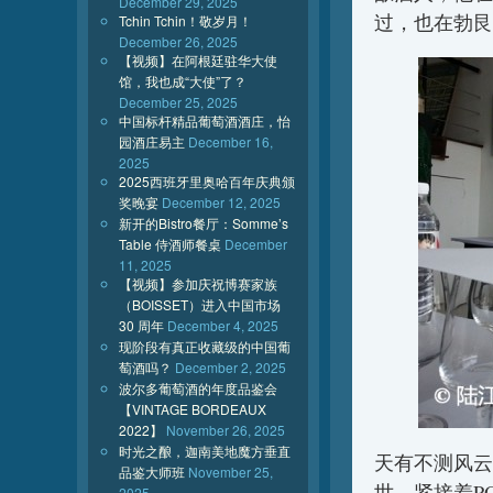
December 29, 2025
过，也在勃艮第
Tchin Tchin！敬岁月！
December 26, 2025
【视频】在阿根廷驻华大使
馆，我也成“大使”了？
December 25, 2025
中国标杆精品葡萄酒酒庄，怡
园酒庄易主
December 16,
2025
2025西班牙里奥哈百年庆典颁
奖晚宴
December 12, 2025
新开的Bistro餐厅：Somme’s
Table 侍酒师餐桌
December
11, 2025
【视频】参加庆祝博赛家族
（BOISSET）进入中国市场
30 周年
December 4, 2025
现阶段有真正收藏级的中国葡
萄酒吗？
December 2, 2025
波尔多葡萄酒的年度品鉴会
【VINTAGE BORDEAUX
2022】
November 26, 2025
时光之酿，迦南美地魔方垂直
天有不测风云，父
品鉴大师班
November 25,
世，紧接着POU
2025