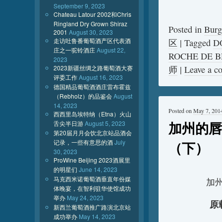
September 9, 2023
Chateau Latour 2002和Chris
Ringland Dry Grown Shiraz
Posted in
Burg
2001
August 30, 2023
走访吐鲁番葡萄酒产区代表酒
区
|
Tagged
D
庄之一驼铃酒庄
August 22,
ROCHE DE 
2023
2023新疆丝绸之路葡萄酒大赛
师
|
Leave a 
评委工作
August 16, 2023
德国精品葡萄酒酒庄雷布霍兹
（Rebholz）的品鉴会
August
14, 2023
Posted on
May 7, 201
西西里岛埃特纳（Etna）火山
加州的唇
舌尖半日游
August 5, 2023
第20届月月会饮北京站品酒会
记录，一些有意思的酒
July
（下）
30, 2023
ProWine Beijing 2023酒展里
的明星们
June 14, 2023
马克西米诺葡萄酒垂直年份媒
加
体晚宴，在智利驻华使馆成功
举办
May 24, 2023
原载
新西兰葡萄酒推广路演北京站
成功举办
May 14, 2023