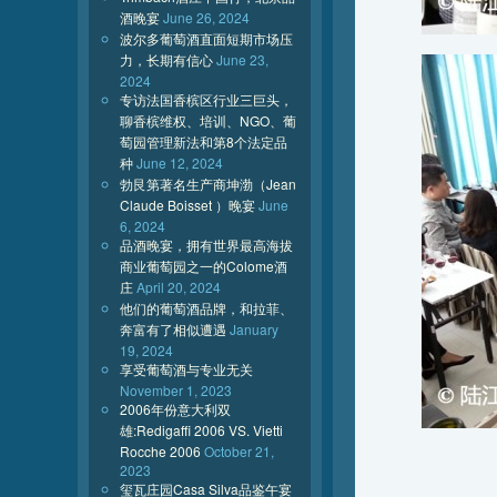
酒晚宴
June 26, 2024
波尔多葡萄酒直面短期市场压
力，长期有信心
June 23,
2024
专访法国香槟区行业三巨头，
聊香槟维权、培训、NGO、葡
萄园管理新法和第8个法定品
种
June 12, 2024
勃艮第著名生产商坤渤（Jean
Claude Boisset ）晚宴
June
6, 2024
品酒晚宴，拥有世界最高海拔
商业葡萄园之一的Colome酒
庄
April 20, 2024
他们的葡萄酒品牌，和拉菲、
奔富有了相似遭遇
January
19, 2024
享受葡萄酒与专业无关
November 1, 2023
2006年份意大利双
雄:Redigaffi 2006 VS. Vietti
Rocche 2006
October 21,
2023
玺瓦庄园Casa Silva品鉴午宴