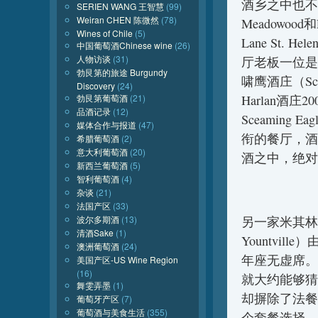
酒乡之中也不
SERIEN WANG 王智慧
(99)
Weiran CHEN 陈微然
(78)
Meadowood和
Wines of Chile
(5)
Lane St.
中国葡萄酒Chinese wine
(26)
人物访谈
(31)
厅老板一位是著
勃艮第的旅途 Burgundy
啸鹰酒庄（Sc
Discovery
(24)
勃艮第葡萄酒
(21)
Harlan酒庄
品酒记录
(12)
Sceaming 
媒体合作与报道
(47)
衔的餐厅，酒
希腊葡萄酒
(2)
意大利葡萄酒
(20)
酒之中，绝对
新西兰葡萄酒
(5)
智利葡萄酒
(4)
杂谈
(21)
法国产区
(33)
波尔多期酒
(13)
另一家米其林三星餐厅
清酒Sake
(1)
Yountvill
澳洲葡萄酒
(24)
年座无虚席。
美国产区-US Wine Region
(16)
就大约能够猜
舞雯弄墨
(1)
却摒除了法餐
葡萄牙产区
(7)
葡萄酒与美食生活
(355)
个套餐选择，