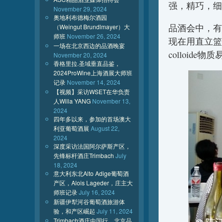
强，精巧，细
November 29, 2024
奥地利布德梅尔酒园
品酒会中，有
（Weingut Brundlmayer）大
师班
November 26, 2024
现在用直立篮
一场在北京西边的品酒晚宴
colloid
November 20, 2024
香格里拉.圣域垂直品鉴，
2024ProWine上海酒展大师班
记录
November 14, 2024
【视频】采访WSET在华负责
人Willa YANG
November 13,
2024
四年多以来，参加的首场澳大
利亚葡萄酒展
August 22,
2024
深度采访法国阿尔萨斯产区，
先锋标杆酒庄Trimbach
July
18, 2024
意大利东北Alto Adige葡萄酒
产区，Alois Lageder，庄主大
师班记录
July 16, 2024
新疆伊犁河谷葡萄酒旅游体
验，和产区崛起
July 11, 2024
Trimbach酒庄中国行，北京品