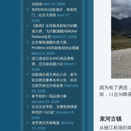
动现场
April 20, 2026
加州DAOU达欧酒庄，奔富同
门，在京大师班
April 17,
2026
【新闻】全球最具影响力的酿
酒大师、飞行酿酒顾问Michel
Rolland去世
March 21, 2026
北京葡萄酒圈年度大聚，
ProWine 2026新春招待会视频
March 5, 2026
进口酒业巨头ASC精品葡萄
酒，北京媒体聚小记
March 1,
2026
怡园酒庄易主再起八卦，春节
前后两份董事名单公告，前庄
主陈芳留任扑朔迷离
February
因为有了诱惑
25, 2026
班，11点30降
春节前的一场品酒小聚
January 24, 2026
在北京农学院，当葡萄酒课题
研究的“小白鼠”
January 16,
束河古镇
2026
龙亭酒庄庆春晚宴
January
从丽江机场到
15, 2026