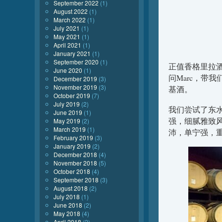
September 2022
(1)
August 2022
(1)
March 2022
(1)
July 2021
(1)
May 2021
(1)
April 2021
(1)
January 2021
(1)
September 2020
(1)
正值香格里拉
June 2020
(1)
问Marc，带
December 2019
(3)
November 2019
(3)
基酒。
October 2019
(7)
July 2019
(2)
我们尝试了东水
June 2019
(1)
强，细腻雅致风
May 2019
(2)
March 2019
(1)
沛，单宁强，
February 2019
(3)
January 2019
(2)
December 2018
(4)
November 2018
(5)
October 2018
(4)
September 2018
(3)
August 2018
(2)
July 2018
(1)
June 2018
(2)
May 2018
(4)
April 2018
(2)