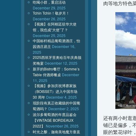
吃喝小群，重启活动
肉等地方特色
December 29, 2025
Tchin Tchin！敬岁月！
December 26, 2025
【视频】在阿根廷驻华大使
馆，我也成“大使”了？
December 25, 2025
中国标杆精品葡萄酒酒庄，怡
园酒庄易主
December 16,
2025
2025西班牙里奥哈百年庆典颁
奖晚宴
December 12, 2025
新开的Bistro餐厅：Somme’s
Table 侍酒师餐桌
December
11, 2025
【视频】参加庆祝博赛家族
（BOISSET）进入中国市场
30 周年
December 4, 2025
现阶段有真正收藏级的中国葡
萄酒吗？
December 2, 2025
波尔多葡萄酒的年度品鉴会
还有两小时逛
【VINTAGE BORDEAUX
铺已是偏多，
2022】
November 26, 2025
眼的繁花绿叶
时光之酿，迦南美地魔方垂直