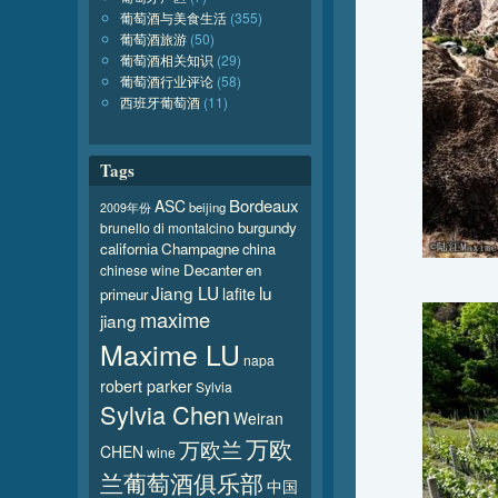
葡萄酒与美食生活
(355)
葡萄酒旅游
(50)
葡萄酒相关知识
(29)
葡萄酒行业评论
(58)
西班牙葡萄酒
(11)
Tags
Bordeaux
ASC
beijing
2009年份
burgundy
brunello di montalcino
california
Champagne
china
Decanter
en
chinese wine
Jiang LU
lu
lafite
primeur
maxime
jiang
Maxime LU
napa
robert parker
Sylvia
Sylvia Chen
Weiran
万欧
万欧兰
CHEN
wine
兰葡萄酒俱乐部
中国