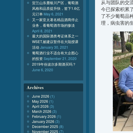
从与团队的交流
贺兰山东麓银川产区，葡萄酒
风格和品质提升快，签下1.6亿
今已探索积累
元订单
May 6, 2021
了不少葡萄品
又一家亚太著名精品酒商停止
理，病虫害的
业务，看葡萄酒市场的惨淡
April 8, 2021
最大的国际酒类考证体系之一
WSET,被建议暂停在大陆授课
活动
January 30, 2021
葡萄酒行业不适合有大企图心
的投资
September 21, 2020
2019年份波尔多期酒买吗？
June 6, 2020
Archives
June 2026
(1)
May 2026
(1)
April 2026
(3)
March 2026
(3)
February 2026
(1)
January 2026
(3)
December 2025
(8)
November 2025
(7)