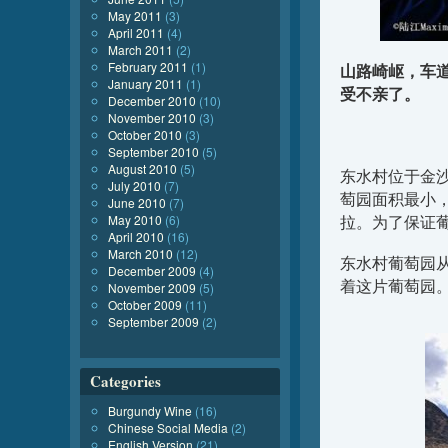
May 2011
(3)
April 2011
(4)
March 2011
(2)
February 2011
(1)
山路崎岖，车
January 2011
(1)
受不亲了。
December 2010
(10)
November 2010
(3)
October 2010
(3)
September 2010
(5)
August 2010
(5)
东水村位于金沙
July 2010
(7)
萄园面积最小
June 2010
(7)
拉。为了保证葡
May 2010
(6)
April 2010
(16)
March 2010
(12)
东水村葡萄园
December 2009
(4)
着这片葡萄园
November 2009
(5)
October 2009
(11)
September 2009
(2)
Categories
Burgundy Wine
(16)
Chinese Social Media
(2)
English Version
(21)