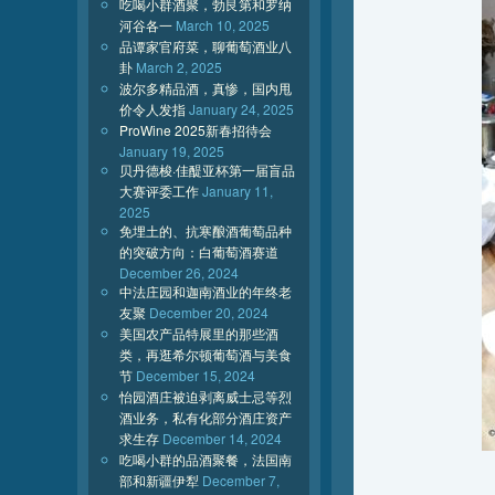
吃喝小群酒聚，勃艮第和罗纳
河谷各一
March 10, 2025
品谭家官府菜，聊葡萄酒业八
卦
March 2, 2025
波尔多精品酒，真惨，国内甩
价令人发指
January 24, 2025
ProWine 2025新春招待会
January 19, 2025
贝丹德梭·佳醍亚杯第一届盲品
大赛评委工作
January 11,
2025
免埋土的、抗寒酿酒葡萄品种
的突破方向：白葡萄酒赛道
December 26, 2024
中法庄园和迦南酒业的年终老
友聚
December 20, 2024
美国农产品特展里的那些酒
类，再逛希尔顿葡萄酒与美食
节
December 15, 2024
怡园酒庄被迫剥离威士忌等烈
酒业务，私有化部分酒庄资产
求生存
December 14, 2024
吃喝小群的品酒聚餐，法国南
部和新疆伊犁
December 7,