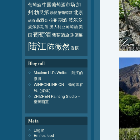
加
葡萄酒
中国葡萄酒市场
北京
州
勃艮第
勃艮第葡萄酒
波尔多
期酒
品酒会
拉菲
品酒
波尔多期酒
澳大利亚葡萄酒
美
葡萄酒
葡萄酒旅游
国
酒展
陆江
陈微然
香槟
Blogroll
Maxime LU's Weibo – 陆江的
微博
WINEONLINE.CN – 葡萄酒在
线（媒体）
ZHIZHEN Painting Studio –
至臻画室
Meta
Log in
Entries feed