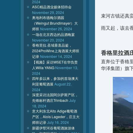
2024
ASC精品酒业媒体招待会
November 29, 2024
束河古镇还真
奥地利布德梅尔酒园
（Weingut Brundlmayer）大
雨又起，该去
师班
November 26, 2024
一场在北京西边的品酒晚宴
November 20, 2024
香格里拉.圣域垂直品鉴，
2024ProWine上海酒展大师班
香格里拉酒
记录
November 14, 2024
直奔位于香格
【视频】采访WSET在华负责
人Willa YANG
November 13,
华泽集团）旗
2024
四年多以来，参加的首场澳大
利亚葡萄酒展
August 22,
2024
深度采访法国阿尔萨斯产区，
先锋标杆酒庄Trimbach
July
18, 2024
意大利东北Alto Adige葡萄酒
产区，Alois Lageder，庄主大
师班记录
July 16, 2024
新疆伊犁河谷葡萄酒旅游体