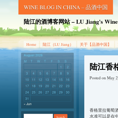
WINE BLOG IN CHINA – 品酒中国
陆江的酒博客网站 – LU Jiang's Wine B
Home
陆江（LU Jiang）
关于【品酒中国】
August 2026
M
T
W
T
F
S
S
陆江香
1
2
3
4
5
6
7
8
9
Posted on
May 2
10
11
12
13
14
15
16
17
18
19
20
21
22
23
24
25
26
27
28
29
30
31
« Jun
香格里拉葡萄
水准可以是在