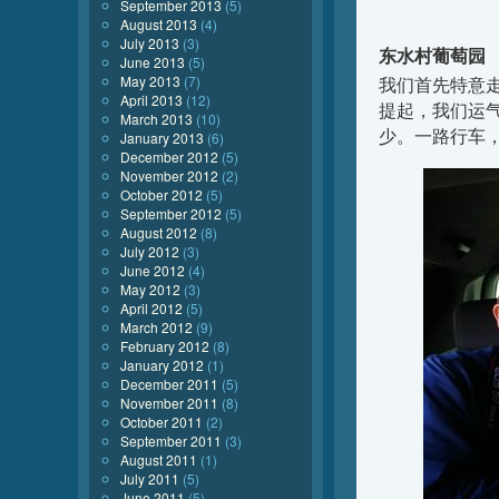
September 2013
(5)
August 2013
(4)
July 2013
(3)
东水村葡萄园
June 2013
(5)
May 2013
(7)
我们首先特意
April 2013
(12)
提起，我们运
March 2013
(10)
少。一路行车
January 2013
(6)
December 2012
(5)
November 2012
(2)
October 2012
(5)
September 2012
(5)
August 2012
(8)
July 2012
(3)
June 2012
(4)
May 2012
(3)
April 2012
(5)
March 2012
(9)
February 2012
(8)
January 2012
(1)
December 2011
(5)
November 2011
(8)
October 2011
(2)
September 2011
(3)
August 2011
(1)
July 2011
(5)
June 2011
(5)