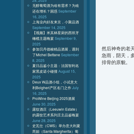
28, 2025
无醇葡萄酒为啥有需求？为啥
还在增长？困惑
September
16, 2025
上海业内好友来京，小聚品酒
September 14, 2025
【视频】米其林星厨的西班牙
橄榄主题晚宴
September 9,
2025
然后神奇的老
参加贝丹德梭精品酒展，遇到
急雨，阴天，
了Michel Bettane
September
8, 2025
排骨的原貌。
夏日品鉴小主题：法国智利名
家黑皮诺小碰撞
August 15,
2025
Deux W品酒小组，小试意大
利Bolgheri产区名门之作
July
16, 2025
ProWine Beijing 2025酒展
June 30, 2025
露纹酒庄（Leeuwin Estate）
的露纹艺术系列庄主品鉴晚宴
June 28, 2025
史瓦仕（CWS）举办意大利夏
芮妲（Santa Margherita）葡