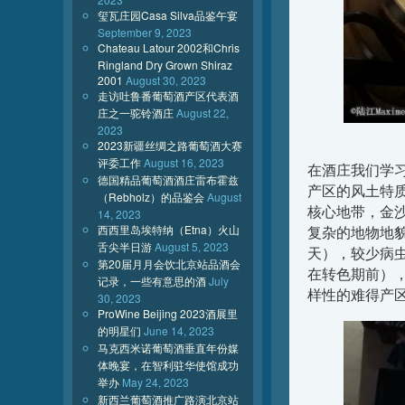
玺瓦庄园Casa Silva品鉴午宴
September 9, 2023
Chateau Latour 2002和Chris
Ringland Dry Grown Shiraz
2001
August 30, 2023
走访吐鲁番葡萄酒产区代表酒
庄之一驼铃酒庄
August 22,
2023
2023新疆丝绸之路葡萄酒大赛
评委工作
August 16, 2023
在酒庄我们学
德国精品葡萄酒酒庄雷布霍兹
产区的风土特
（Rebholz）的品鉴会
August
核心地带，金
14, 2023
西西里岛埃特纳（Etna）火山
复杂的地物地貌
舌尖半日游
August 5, 2023
天），较少病虫
第20届月月会饮北京站品酒会
在转色期前）
记录，一些有意思的酒
July
样性的难得产
30, 2023
ProWine Beijing 2023酒展里
的明星们
June 14, 2023
马克西米诺葡萄酒垂直年份媒
体晚宴，在智利驻华使馆成功
举办
May 24, 2023
新西兰葡萄酒推广路演北京站