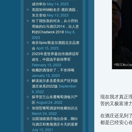
成功举办
May 14, 2023
美国加州纳帕名庄-鹿跃酒园，
东主变动
May 13, 2023
给了我惊喜的对决，从小乔到
周瑜的白马酒庄2014，出人意
料的Chadwick 2018
May 8,
2023
南非Spier斯皮尔酒园北京品酒
会
April 15, 2023
2023年度世界最佳侍酒师冠军
诞生，中国选手获得季军
February 13, 2023
收藏的酒涨价了，不舍得喝
January 13, 2023
解读波尔多圣爱美浓产区列级
酒庄体系2022版
September
9, 2022
现在我才真正理
探寻贺兰山东麓葡萄酒银川产
区
August 24, 2022
苦的又极富潜
加强型葡萄酒波特收藏知识点
March 24, 2022
在酒庄还见到
法国顶级酒庄地位自保，聊白
都是已经安心
马酒庄和奥颂酒庄今天的退赛
July 10, 2021