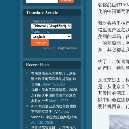
奢侈品巨鳄LV
化的中国葡萄
Translate Article
Translate from:
我对香格里拉
格里拉产区在
Translate to:
美丽的卓玛，
一的葡萄园，
Powered by
Google Translate
.
条，其它都让
终于……惊喜
Recent Posts
的产区，特别
在南京顶流米其林餐厅，感受
澳大利亚葡萄酒和淮扬菜的融
从北京过去，
合搭配
June 15, 2026
是，从北京直
视频：美食美酒和繁花，2026
开发区的酒庄
永利臻典中国葡萄酒大赛颁奖
以中间会在德
典礼的一天
May 4, 2026
明转机回京。
ASC精品酒业成为拉菲集团旗
下巴斯克酒庄（Viña Los
Vascos）中国大陆独家经销商
April 30, 2026
世界马尔贝克日，北京庆祝活