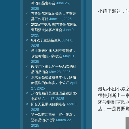
萄酒新品发布会
June 25,
2025
小镇里溜达，
布鲁塞尔国际葡萄酒大奖赛评
委工作开始
June 11, 2025
2025(宁夏.银川)布鲁塞尔国际
葡萄酒大奖赛欢迎会
June 9,
2025
6月双子主题品酒聚
June 6,
2025
卷土重来的澳大利亚葡萄酒，
攻城略地的刀锋犹在
May 31,
2025
改变产区偏见的一场ASC的精
品酒品酒会
May 28, 2025
追求葡萄极致成熟年代，纳帕
赤霞珠的陈年实力小佐证
April
最后小困小累
27, 2025
乐酒客精品美酒巡回品鉴沙龙-
很快判断出一
北京站
April 17, 2025
还尝到到两款
阳台无花果项目的准备
April 3,
店，一是要照
2025
第一次吃江西菜，野生黎蒿，
还有品酒小记录
March 22,
2025