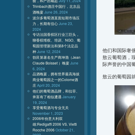
验，和产区崛起
July 11, 2024
Trimbach酒庄中国行，北京品
酒晚宴
June 26, 2024
波尔多葡萄酒直面短期市场压
力，长期有信心
June 23,
2024
专访法国香槟区行业三巨头，
聊香槟维权、培训、NGO、葡
萄园管理新法和第8个法定品
他们和国际奢侈
种
June 12, 2024
敖云葡萄酒，
勃艮第著名生产商坤渤（Jean
Claude Boisset ）晚宴
June
际声誉的中国葡
6, 2024
品酒晚宴，拥有世界最高海拔
敖云的葡萄园
商业葡萄园之一的Colome酒
庄
April 20, 2024
他们的葡萄酒品牌，和拉菲、
奔富有了相似遭遇
January
19, 2024
享受葡萄酒与专业无关
November 1, 2023
2006年份意大利双
雄:Redigaffi 2006 VS. Vietti
Rocche 2006
October 21,
2023