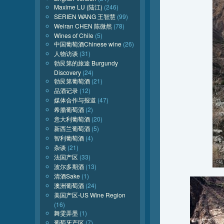
Maxime LU (陆江)
(246)
SERIEN WANG 王智慧
(99)
Weiran CHEN 陈微然
(78)
Wines of Chile
(5)
中国葡萄酒Chinese wine
(26)
人物访谈
(31)
勃艮第的旅途 Burgundy
Discovery
(24)
勃艮第葡萄酒
(21)
品酒记录
(12)
媒体合作与报道
(47)
希腊葡萄酒
(2)
意大利葡萄酒
(20)
新西兰葡萄酒
(5)
智利葡萄酒
(4)
杂谈
(21)
法国产区
(33)
波尔多期酒
(13)
清酒Sake
(1)
澳洲葡萄酒
(24)
美国产区-US Wine Region
(16)
舞雯弄墨
(1)
葡萄牙产区
(7)