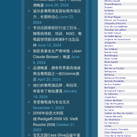
酒晚宴
June 26, 2024
波尔多葡萄酒直面短期市场压
力，长期有信心
June 23,
2024
专访法国香槟区行业三巨头，
聊香槟维权、培训、NGO、葡
萄园管理新法和第8个法定品
种
June 12, 2024
勃艮第著名生产商坤渤（Jean
Claude Boisset ）晚宴
June
6, 2024
品酒晚宴，拥有世界最高海拔
商业葡萄园之一的Colome酒
庄
April 20, 2024
他们的葡萄酒品牌，和拉菲、
奔富有了相似遭遇
January
19, 2024
享受葡萄酒与专业无关
November 1, 2023
2006年份意大利双
雄:Redigaffi 2006 VS. Vietti
Rocche 2006
October 21,
2023
玺瓦庄园Casa Silva品鉴午宴