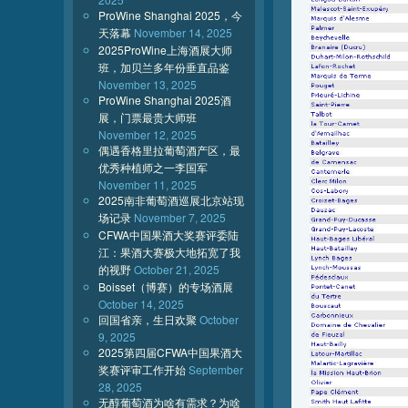
ProWine Shanghai 2025，今
天落幕
November 14, 2025
2025ProWine上海酒展大师
班，加贝兰多年份垂直品鉴
November 13, 2025
ProWine Shanghai 2025酒
展，门票最贵大师班
November 12, 2025
偶遇香格里拉葡萄酒产区，最
优秀种植师之一李国军
November 11, 2025
2025南非葡萄酒巡展北京站现
场记录
November 7, 2025
CFWA中国果酒大奖赛评委陆
江：果酒大赛极大地拓宽了我
的视野
October 21, 2025
Boisset（博赛）的专场酒展
October 14, 2025
回国省亲，生日欢聚
October
9, 2025
2025第四届CFWA中国果酒大
奖赛评审工作开始
September
28, 2025
无醇葡萄酒为啥有需求？为啥