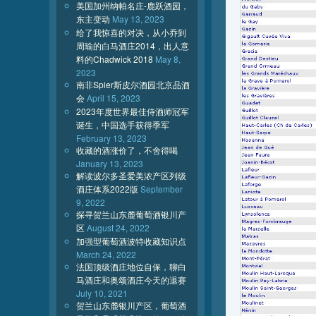
美国加州纳帕名庄-鹿跃酒园，
东主变动
May 13, 2023
给了我惊喜的对决，从小乔到
周瑜的白马酒庄2014，出人意
料的Chadwick 2018
May 8,
2023
南非Spier斯皮尔酒园北京品酒
会
April 15, 2023
2023年度世界最佳侍酒师冠军
诞生，中国选手获得季军
February 13, 2023
收藏的酒涨价了，不舍得喝
January 13, 2023
解读波尔多圣爱美浓产区列级
酒庄体系2022版
September
9, 2022
探寻贺兰山东麓葡萄酒银川产
区
August 24, 2022
加强型葡萄酒波特收藏知识点
March 24, 2022
法国顶级酒庄地位自保，聊白
马酒庄和奥颂酒庄今天的退赛
July 10, 2021
贺兰山东麓银川产区，葡萄酒