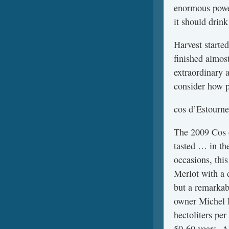
enormous power
it should drink
Harvest starte
finished almos
extraordinary a
consider how 
cos d’Estourn
The 2009 Cos d
tasted … in the
occasions, thi
Merlot with a 
but a remarkab
owner Michel R
hectoliters per
50-60 years. A