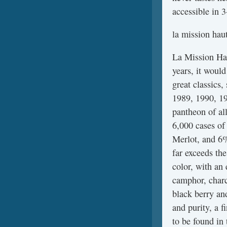
accessible in 3
la mission hau
La Mission Hau
years, it woul
great classics
1989, 1990, 199
pantheon of al
6,000 cases o
Merlot, and 6%
far exceeds th
color, with an
camphor, charc
black berry an
and purity, a f
to be found in