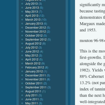
July 2013
(3)
significantly m
June 2013
(5)
because tastin
May 2013
(7)
April 2013
(12)
demonstrates t
March 2013
(10)
Margaux made in
January 2013
(6)
December 2012
(5)
and 1953.
November 2012
(2)
October 2012
(5)
September 2012
(5)
mouton 96-98
August 2012
(8)
July 2012
(3)
This is the mo
June 2012
(4)
May 2012
(3)
first-growths.
April 2012
(5)
alongside the g
March 2012
(9)
February 2012
(8)
1982). Yields w
January 2012
(1)
December 2011
(5)
88% Cabernet S
November 2011
(8)
13.2% (not part
October 2011
(2)
September 2011
(3)
index of tanni
August 2011
(1)
than the next h
July 2011
(5)
June 2011
(5)
well-integrate
May 2011
(3)