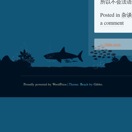
所以不会法语
Posted in
杂谈
a comment
←
Older posts
Proudly powered by WordPress
|
Theme: Beach by
Gibbo
.