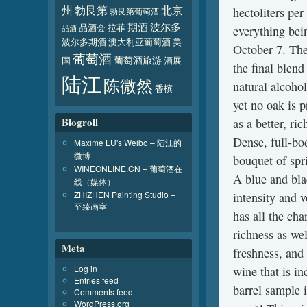
北京
州
勃艮第
hectoliters per
勃艮第葡萄酒
波尔多
期酒
品酒会
拉菲
品酒
everything bei
波尔多期酒
澳大利亚葡萄酒
美
October 7. The
葡萄酒
葡萄酒旅游
国
酒展
the final ble
陆江
陈微然
natural alcoho
香槟
yet no oak is p
Blogroll
as a better, ri
Dense, full-bo
Maxime LU's Weibo – 陆江的
微博
bouquet of spri
WINEONLINE.CN – 葡萄酒在
A blue and bla
线（媒体）
ZHIZHEN Painting Studio –
intensity and 
至臻画室
has all the cha
richness as wel
Meta
freshness, and
Log in
wine that is in
Entries feed
barrel sample i
Comments feed
WordPress.org