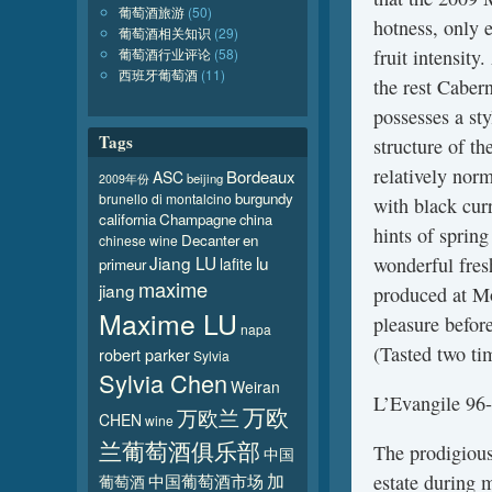
葡萄酒旅游
(50)
hotness, only 
葡萄酒相关知识
(29)
fruit intensit
葡萄酒行业评论
(58)
西班牙葡萄酒
(11)
the rest Cabern
possesses a st
Tags
structure of th
relatively norm
Bordeaux
ASC
beijing
2009年份
burgundy
brunello di montalcino
with black cur
california
Champagne
china
hints of sprin
Decanter
en
chinese wine
Jiang LU
lu
wonderful fres
lafite
primeur
maxime
jiang
produced at Mo
Maxime LU
pleasure befo
napa
(Tasted two ti
robert parker
Sylvia
Sylvia Chen
Weiran
L’Evangile 96
万欧
万欧兰
CHEN
wine
兰葡萄酒俱乐部
The prodigious
中国
加
estate during 
葡萄酒
中国葡萄酒市场