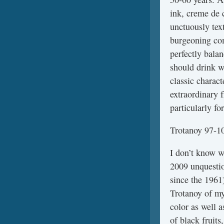
ink, creme de 
unctuously text
burgeoning com
perfectly bala
should drink we
classic charact
extraordinary 
particularly f
Trotanoy 97-1
I don’t know wh
2009 unquestio
since the 1961
Trotanoy of my
color as well 
of black fruits