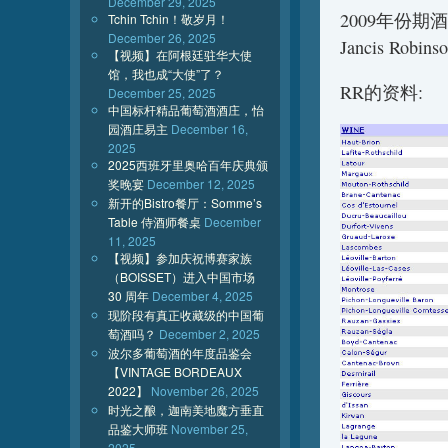
December 29, 2025
2009年份期酒
Tchin Tchin！敬岁月！
December 26, 2025
Jancis Robinso
【视频】在阿根廷驻华大使
馆，我也成“大使”了？
RR的资料:
December 25, 2025
中国标杆精品葡萄酒酒庄，怡
园酒庄易主
December 16,
2025
2025西班牙里奥哈百年庆典颁
奖晚宴
December 12, 2025
新开的Bistro餐厅：Somme’s
Table 侍酒师餐桌
December
11, 2025
【视频】参加庆祝博赛家族
（BOISSET）进入中国市场
30 周年
December 4, 2025
现阶段有真正收藏级的中国葡
萄酒吗？
December 2, 2025
波尔多葡萄酒的年度品鉴会
【VINTAGE BORDEAUX
2022】
November 26, 2025
时光之酿，迦南美地魔方垂直
品鉴大师班
November 25,
2025