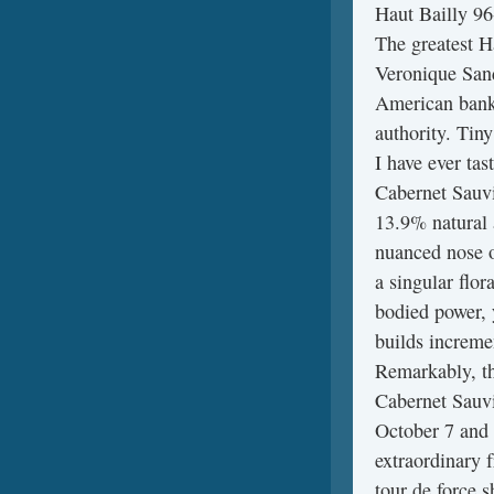
Haut Bailly 9
The greatest H
Veronique Sand
American bank
authority. Tin
I have ever ta
Cabernet Sauv
13.9% natural a
nuanced nose o
a singular flo
bodied power, 
builds incremen
Remarkably, th
Cabernet Sauv
October 7 and 
extraordinary f
tour de force s