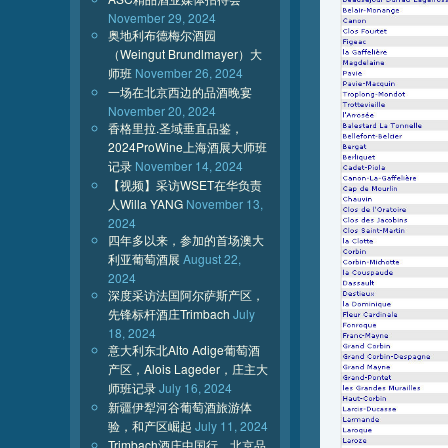
November 29, 2024
奥地利布德梅尔酒园
（Weingut Brundlmayer）大
师班
November 26, 2024
一场在北京西边的品酒晚宴
November 20, 2024
香格里拉.圣域垂直品鉴，
2024ProWine上海酒展大师班
记录
November 14, 2024
【视频】采访WSET在华负责
人Willa YANG
November 13,
2024
四年多以来，参加的首场澳大
利亚葡萄酒展
August 22,
2024
深度采访法国阿尔萨斯产区，
先锋标杆酒庄Trimbach
July
18, 2024
意大利东北Alto Adige葡萄酒
产区，Alois Lageder，庄主大
师班记录
July 16, 2024
新疆伊犁河谷葡萄酒旅游体
验，和产区崛起
July 11, 2024
Trimbach酒庄中国行，北京品