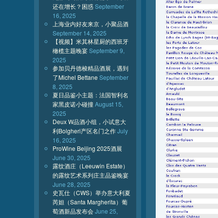
还在增长？困惑
September
16, 2025
上海业内好友来京，小聚品酒
September 14, 2025
【视频】米其林星厨的西班牙
橄榄主题晚宴
September 9,
2025
参加贝丹德梭精品酒展，遇到
了Michel Bettane
September
8, 2025
夏日品鉴小主题：法国智利名
家黑皮诺小碰撞
August 15,
2025
Deux W品酒小组，小试意大
利Bolgheri产区名门之作
July
16, 2025
ProWine Beijing 2025酒展
June 30, 2025
露纹酒庄（Leeuwin Estate）
的露纹艺术系列庄主品鉴晚宴
June 28, 2025
史瓦仕（CWS）举办意大利夏
芮妲（Santa Margherita）葡
萄酒新品发布会
June 25,