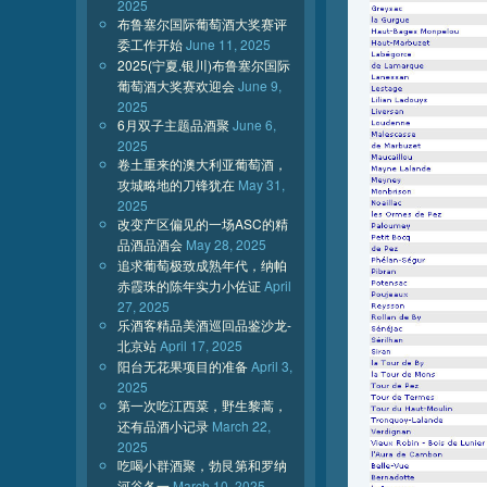
2025
布鲁塞尔国际葡萄酒大奖赛评
委工作开始
June 11, 2025
2025(宁夏.银川)布鲁塞尔国际
葡萄酒大奖赛欢迎会
June 9,
2025
6月双子主题品酒聚
June 6,
2025
卷土重来的澳大利亚葡萄酒，
攻城略地的刀锋犹在
May 31,
2025
改变产区偏见的一场ASC的精
品酒品酒会
May 28, 2025
追求葡萄极致成熟年代，纳帕
赤霞珠的陈年实力小佐证
April
27, 2025
乐酒客精品美酒巡回品鉴沙龙-
北京站
April 17, 2025
阳台无花果项目的准备
April 3,
2025
第一次吃江西菜，野生黎蒿，
还有品酒小记录
March 22,
2025
吃喝小群酒聚，勃艮第和罗纳
河谷各一
March 10, 2025