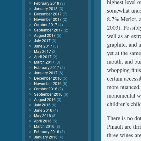
highest level o
February 2018
(3)
January 2018
(3)
somewhat unusu
December 2017
(7)
8.7% Merlot, a
November 2017
(2)
October 2017
(4)
2003). Possibl
September 2017
(2)
well as an extr
August 2017
(5)
July 2017
(3)
graphite, and 
June 2017
(3)
May 2017
(2)
yet at the same
April 2017
(2)
mouth, and bui
March 2017
(3)
February 2017
(2)
whopping finis
January 2017
(6)
certain accessi
December 2016
(5)
November 2016
(5)
more nuanced, 
October 2016
(7)
September 2016
(6)
monumental wi
August 2016
(3)
children’s chil
July 2016
(6)
June 2016
(4)
May 2016
(8)
There is no do
April 2016
(5)
Pinault are th
March 2016
(8)
February 2016
(3)
three wines are
January 2016
(4)