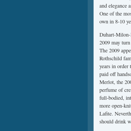
and elegance ar
One of the mos
own in 8-10 ye
Duhart-Milon-
2009 may turn 
The 2009 appea
Rothschild fami
years in order 
paid off hand
Merlot, the 20
perfume of cre
full-bodied, i
more open-knit
Lafite. Neverth
should drink w