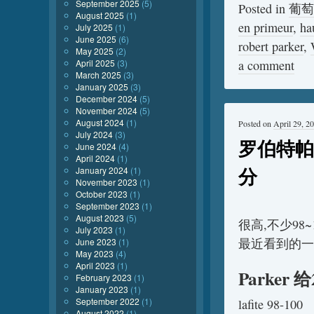
September 2025
(5)
Posted in
葡萄
August 2025
(1)
en primeur
,
ha
July 2025
(1)
June 2025
(6)
robert parker
,
May 2025
(2)
April 2025
(3)
a comment
March 2025
(3)
January 2025
(3)
December 2024
(5)
November 2024
(5)
August 2024
(1)
Posted on
April 29, 2
July 2024
(3)
罗伯特帕克
June 2024
(4)
April 2024
(1)
分
January 2024
(1)
November 2023
(1)
October 2023
(1)
September 2023
(1)
August 2023
(5)
很高,不少98
July 2023
(1)
最近看到的一
June 2023
(1)
May 2023
(4)
April 2023
(1)
Parker
February 2023
(1)
January 2023
(1)
September 2022
(1)
lafite 98-100
August 2022
(1)