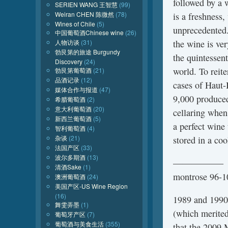
followed by a 
SERIEN WANG 王智慧
(99)
Weiran CHEN 陈微然
(78)
is a freshness,
Wines of Chile
(5)
unprecedented.
中国葡萄酒Chinese wine
(26)
the wine is ver
人物访谈
(31)
勃艮第的旅途 Burgundy
the quintessent
Discovery
(24)
world. To reite
勃艮第葡萄酒
(21)
品酒记录
(12)
cases of Haut-
媒体合作与报道
(47)
9,000 produced
希腊葡萄酒
(2)
意大利葡萄酒
(20)
cellaring when 
新西兰葡萄酒
(5)
a perfect wine 
智利葡萄酒
(4)
杂谈
(21)
stored in a coo
法国产区
(33)
波尔多期酒
(13)
—————–
清酒Sake
(1)
montrose 96-1
澳洲葡萄酒
(24)
美国产区-US Wine Region
(16)
1989 and 1990 
舞雯弄墨
(1)
(which merited
葡萄牙产区
(7)
葡萄酒与美食生活
(355)
that the 2009 