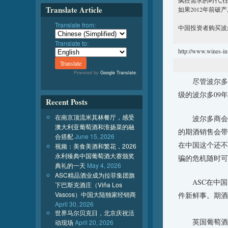
疯狂需求的时代,
Translate Article
如果2012年前破产
Translate from:
中国投资者购买波
Translate to:
http://www.w
Powered by
Google Translate
.
尽管波尔多0
级的波尔多09
Recent Posts
在南京顶流米其林餐厅，感受
波尔多商会贸易
澳大利亚葡萄酒和淮扬菜的融
的期酒销售会带
合搭配
June 15, 2026
在中国这个还不
视频：美食美酒和繁花，2026
永利臻典中国葡萄酒大赛颁奖
骗的危机随时可
典礼的一天
May 4, 2026
ASC精品酒业成为拉菲集团旗
ASC在中国的
下巴斯克酒庄（Viña Los
Vascos）中国大陆独家经销商
件新鲜事。期酒
April 30, 2026
世界马尔贝克日，北京庆祝活
英国葡萄酒和
动现场
April 20, 2026