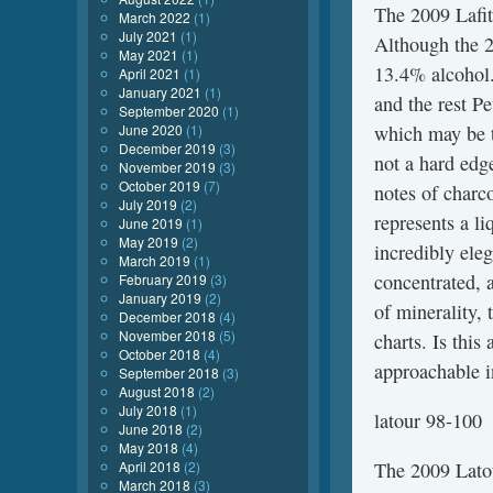
The 2009 Lafit
March 2022
(1)
July 2021
(1)
Although the 2
May 2021
(1)
13.4% alcohol.
April 2021
(1)
January 2021
(1)
and the rest P
September 2020
(1)
which may be t
June 2020
(1)
December 2019
(3)
not a hard edg
November 2019
(3)
October 2019
(7)
notes of charco
July 2019
(2)
represents a li
June 2019
(1)
May 2019
(2)
incredibly eleg
March 2019
(1)
concentrated, 
February 2019
(3)
January 2019
(2)
of minerality, 
December 2018
(4)
November 2018
(5)
charts. Is this
October 2018
(4)
approachable in
September 2018
(3)
August 2018
(2)
July 2018
(1)
latour 98-100
June 2018
(2)
May 2018
(4)
The 2009 Latou
April 2018
(2)
March 2018
(3)