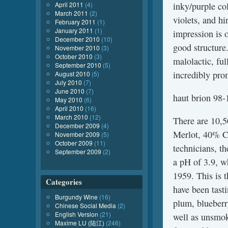
inky/purple co
April 2011
(4)
March 2011
(2)
violets, and h
February 2011
(1)
January 2011
(1)
impression is o
December 2010
(10)
good structure.
November 2010
(3)
October 2010
(3)
malolactic, fu
September 2010
(5)
incredibly pro
August 2010
(5)
July 2010
(7)
June 2010
(7)
haut brion 98-
May 2010
(6)
April 2010
(16)
March 2010
(12)
There are 10,5
December 2009
(4)
Merlot, 40% C
November 2009
(5)
October 2009
(11)
technicians, t
September 2009
(2)
a pH of 3.9, w
1959. This is 
Categories
have been tast
Burgundy Wine
(16)
plum, blueberry
Chinese Social Media
(2)
English Version
(21)
well as unsmoke
Maxime LU (陆江)
(246)