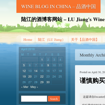
WINE BLOG IN CHINA – 品酒中国
陆江的酒博客网站 – LU Jiang's Wine B
Home
陆江（LU Jiang）
关于【品酒中国】
April 2010
Monthly Archi
M
T
W
T
F
S
S
1
2
3
4
5
6
7
8
9
10
11
12
13
14
15
16
17
18
Posted on
April 30, 2
19
20
21
22
23
24
25
谨慎购买2
26
27
28
29
30
« Mar
May »
这篇译自Decan