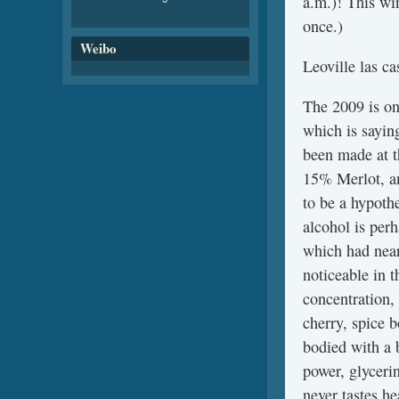
a.m.)! This wi
once.)
Weibo
Leoville las c
The 2009 is one
which is sayin
been made at t
15% Merlot, an
to be a hypoth
alcohol is perh
which had nearl
noticeable in 
concentration, 
cherry, spice b
bodied with a 
power, glycerin
never tastes he