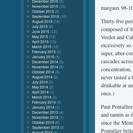
December 2015
(3)
November 2015
(10)
margaux 98-1
October 2015
(9)
September 2015
(10)
Thirty-five pe
August 2015
(16)
July 2015
(9)
composed of 8
June 2015
(12)
Verdot and Cab
May 2015
(12)
April 2015
(15)
excessively so.
March 2015
(12)
February 2015
(2)
super, uber-co
January 2015
(4)
cascades acros
December 2014
(5)
November 2014
(6)
concentration,
October 2014
(3)
never tasted a 
August 2014
(2)
July 2014
(2)
drinkable at an
May 2014
(2)
April 2014
(1)
once.)
March 2014
(2)
February 2014
(3)
Paul Pontallie
January 2014
(2)
December 2013
(4)
and tannin as 
November 2013
(1)
since the Ment
October 2013
(6)
September 2013
(5)
Pontallier beli
August 2013
(4)