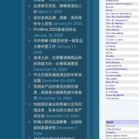
品谭家官府菜，聊葡萄酒业八
卦
March 2, 2025
波尔多精品酒，真惨，国内甩
价令人发指
January 24, 2025
ProWine 2025新春招待会
January 19, 2025
贝丹德梭·佳醍亚杯第一届盲品
大赛评委工作
January 11,
2025
免埋土的、抗寒酿酒葡萄品种
的突破方向：白葡萄酒赛道
December 26, 2024
中法庄园和迦南酒业的年终老
友聚
December 20, 2024
美国农产品特展里的那些酒
类，再逛希尔顿葡萄酒与美食
节
December 15, 2024
怡园酒庄被迫剥离威士忌等烈
酒业务，私有化部分酒庄资产
求生存
December 14, 2024
吃喝小群的品酒聚餐，法国南
部和新疆伊犁
December 7,
2024
ASC精品酒业媒体招待会