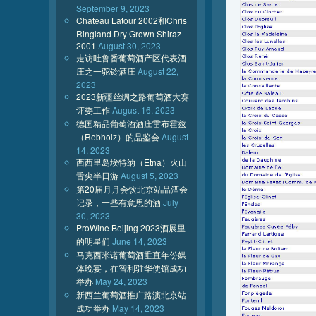
September 9, 2023
Chateau Latour 2002和Chris
Ringland Dry Grown Shiraz
2001
August 30, 2023
走访吐鲁番葡萄酒产区代表酒
庄之一驼铃酒庄
August 22,
2023
2023新疆丝绸之路葡萄酒大赛
评委工作
August 16, 2023
德国精品葡萄酒酒庄雷布霍兹
（Rebholz）的品鉴会
August
14, 2023
西西里岛埃特纳（Etna）火山
舌尖半日游
August 5, 2023
第20届月月会饮北京站品酒会
记录，一些有意思的酒
July
30, 2023
ProWine Beijing 2023酒展里
的明星们
June 14, 2023
马克西米诺葡萄酒垂直年份媒
体晚宴，在智利驻华使馆成功
举办
May 24, 2023
新西兰葡萄酒推广路演北京站
成功举办
May 14, 2023