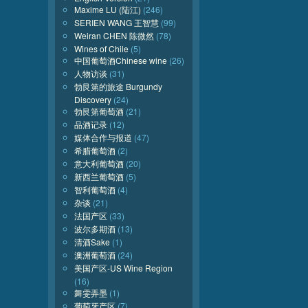
Maxime LU (陆江)
(246)
SERIEN WANG 王智慧
(99)
Weiran CHEN 陈微然
(78)
Wines of Chile
(5)
中国葡萄酒Chinese wine
(26)
人物访谈
(31)
勃艮第的旅途 Burgundy
Discovery
(24)
勃艮第葡萄酒
(21)
品酒记录
(12)
媒体合作与报道
(47)
希腊葡萄酒
(2)
意大利葡萄酒
(20)
新西兰葡萄酒
(5)
智利葡萄酒
(4)
杂谈
(21)
法国产区
(33)
波尔多期酒
(13)
清酒Sake
(1)
澳洲葡萄酒
(24)
美国产区-US Wine Region
(16)
舞雯弄墨
(1)
葡萄牙产区
(7)