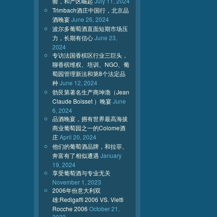
验，和产区崛起
July 11, 2024
Trimbach酒庄中国行，北京品
酒晚宴
June 26, 2024
波尔多葡萄酒直面短期市场压
力，长期有信心
June 23,
2024
专访法国香槟区行业三巨头，
聊香槟维权、培训、NGO、葡
萄园管理新法和第8个法定品
种
June 12, 2024
勃艮第著名生产商坤渤（Jean
Claude Boisset ）晚宴
June
6, 2024
品酒晚宴，拥有世界最高海拔
商业葡萄园之一的Colome酒
庄
April 20, 2024
他们的葡萄酒品牌，和拉菲、
奔富有了相似遭遇
January
19, 2024
享受葡萄酒与专业无关
November 1, 2023
2006年份意大利双
雄:Redigaffi 2006 VS. Vietti
Rocche 2006
October 21,
2023