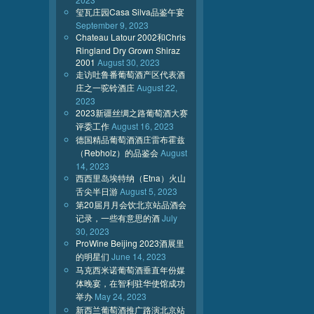
玺瓦庄园Casa Silva品鉴午宴
September 9, 2023
Chateau Latour 2002和Chris
Ringland Dry Grown Shiraz
2001
August 30, 2023
走访吐鲁番葡萄酒产区代表酒
庄之一驼铃酒庄
August 22,
2023
2023新疆丝绸之路葡萄酒大赛
评委工作
August 16, 2023
德国精品葡萄酒酒庄雷布霍兹
（Rebholz）的品鉴会
August
14, 2023
西西里岛埃特纳（Etna）火山
舌尖半日游
August 5, 2023
第20届月月会饮北京站品酒会
记录，一些有意思的酒
July
30, 2023
ProWine Beijing 2023酒展里
的明星们
June 14, 2023
马克西米诺葡萄酒垂直年份媒
体晚宴，在智利驻华使馆成功
举办
May 24, 2023
新西兰葡萄酒推广路演北京站