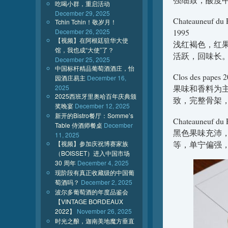
吃喝小群，重启活动
December 29, 2025
Chateauneuf du 
Tchin Tchin！敬岁月！
December 26, 2025
1995
【视频】在阿根廷驻华大使
浅红褐色，红
馆，我也成“大使”了？
活跃，回味长
December 25, 2025
中国标杆精品葡萄酒酒庄，怡
Clos des papes 
园酒庄易主
December 16,
2025
果味和香料为
2025西班牙里奥哈百年庆典颁
致，完整骨架
奖晚宴
December 12, 2025
新开的Bistro餐厅：Somme’s
Chateauneuf du 
Table 侍酒师餐桌
December
黑色果味充沛
11, 2025
【视频】参加庆祝博赛家族
等，单宁偏强
（BOISSET）进入中国市场
30 周年
December 4, 2025
现阶段有真正收藏级的中国葡
萄酒吗？
December 2, 2025
波尔多葡萄酒的年度品鉴会
【VINTAGE BORDEAUX
2022】
November 26, 2025
时光之酿，迦南美地魔方垂直