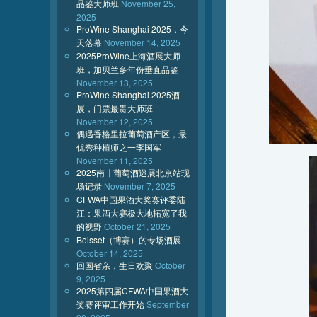
品鉴大师班
November 25,
2025
ProWine Shanghai 2025，今
天落幕
November 14, 2025
2025ProWine上海酒展大师
班，加贝兰多年份垂直品鉴
November 13, 2025
ProWine Shanghai 2025酒
展，门票最贵大师班
November 12, 2025
偶遇香格里拉葡萄酒产区，最
优秀种植师之一李国军
November 11, 2025
2025南非葡萄酒巡展北京站现
场记录
November 7, 2025
CFWA中国果酒大奖赛评委陆
江：果酒大赛极大地拓宽了我
的视野
October 21, 2025
Boisset（博赛）的专场酒展
October 14, 2025
回国省亲，生日欢聚
October
9, 2025
2025第四届CFWA中国果酒大
奖赛评审工作开始
September