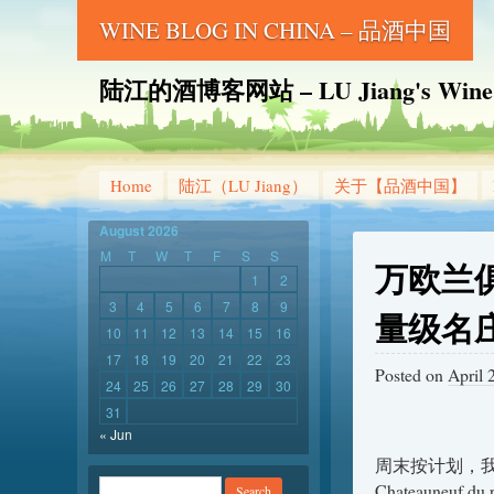
WINE BLOG IN CHINA – 品酒中国
陆江的酒博客网站 – LU Jiang's Wine B
Home
陆江（LU Jiang）
关于【品酒中国】
August 2026
M
T
W
T
F
S
S
万欧兰俱
1
2
3
4
5
6
7
8
9
量级名
10
11
12
13
14
15
16
17
18
19
20
21
22
23
Posted on
April 
24
25
26
27
28
29
30
31
« Jun
周末按计划，
Chateaun