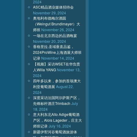
2024
ASC精品酒业媒体招待会
November 29, 2024
奥地利布德梅尔酒园
（Weingut Brundlmayer）大
师班
November 26, 2024
一场在北京西边的品酒晚宴
November 20, 2024
香格里拉.圣域垂直品鉴，
2024ProWine上海酒展大师班
记录
November 14, 2024
【视频】采访WSET在华负责
人Willa YANG
November 13,
2024
四年多以来，参加的首场澳大
利亚葡萄酒展
August 22,
2024
深度采访法国阿尔萨斯产区，
先锋标杆酒庄Trimbach
July
18, 2024
意大利东北Alto Adige葡萄酒
产区，Alois Lageder，庄主大
师班记录
July 16, 2024
新疆伊犁河谷葡萄酒旅游体