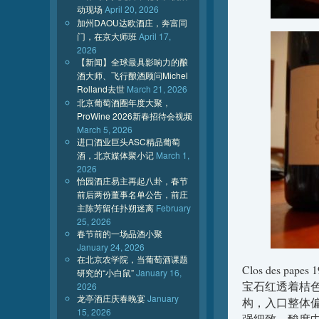
动现场
April 20, 2026
加州DAOU达欧酒庄，奔富同
门，在京大师班
April 17,
2026
【新闻】全球最具影响力的酿
酒大师、飞行酿酒顾问Michel
Rolland去世
March 21, 2026
北京葡萄酒圈年度大聚，
ProWine 2026新春招待会视频
March 5, 2026
进口酒业巨头ASC精品葡萄
酒，北京媒体聚小记
March 1,
2026
怡园酒庄易主再起八卦，春节
前后两份董事名单公告，前庄
主陈芳留任扑朔迷离
February
25, 2026
春节前的一场品酒小聚
January 24, 2026
在北京农学院，当葡萄酒课题
Clos des papes 
研究的“小白鼠”
January 16,
宝石红透着桔
2026
龙亭酒庄庆春晚宴
January
构，入口整体
15, 2026
强细致，酸度