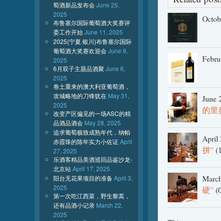
萄酒新品发布会
June 25,
2025
Octob
布鲁塞尔国际葡萄酒大奖赛评
委工作开始
June 11, 2025
2025(宁夏.银川)布鲁塞尔国际
葡萄酒大奖赛欢迎会
June 9,
Febru
2025
6月双子主题品酒聚
June 6,
2025
卷土重来的澳大利亚葡萄酒，
攻城略地的刀锋犹在
May 31,
June 
2025
的里
改变产区偏见的一场ASC的精
品酒品酒会
May 28, 2025
追求葡萄极致成熟年代，纳帕
April
赤霞珠的陈年实力小佐证
April
拼”
(1
27, 2025
乐酒客精品美酒巡回品鉴沙龙-
北京站
April 17, 2025
March
阳台无花果项目的准备
April 3,
2025
硬”
(0
第一次吃江西菜，野生黎蒿，
还有品酒小记录
March 22,
2025