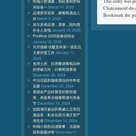
This entry was p
吃喝小群酒聚，勃艮第和罗纳
河谷各一
March 10, 2025
Chateauneuf-du-
品谭家官府菜，聊葡萄酒业八
Bookmark the
pe
卦
March 2, 2025
波尔多精品酒，真惨，国内甩
价令人发指
January 24, 2025
ProWine 2025新春招待会
January 19, 2025
贝丹德梭·佳醍亚杯第一届盲品
大赛评委工作
January 11,
2025
免埋土的、抗寒酿酒葡萄品种
的突破方向：白葡萄酒赛道
December 26, 2024
中法庄园和迦南酒业的年终老
友聚
December 20, 2024
美国农产品特展里的那些酒
类，再逛希尔顿葡萄酒与美食
节
December 15, 2024
怡园酒庄被迫剥离威士忌等烈
酒业务，私有化部分酒庄资产
求生存
December 14, 2024
吃喝小群的品酒聚餐，法国南
部和新疆伊犁
December 7,