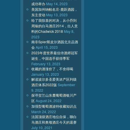
成功举办
May 14, 2023
美国加州纳帕名庄-鹿跃酒园，
东主变动
May 13, 2023
给了我惊喜的对决，从小乔到
周瑜的白马酒庄2014，出人意
料的Chadwick 2018
May 8,
2023
南非Spier斯皮尔酒园北京品酒
会
April 15, 2023
2023年度世界最佳侍酒师冠军
诞生，中国选手获得季军
February 13, 2023
收藏的酒涨价了，不舍得喝
January 13, 2023
解读波尔多圣爱美浓产区列级
酒庄体系2022版
September
9, 2022
探寻贺兰山东麓葡萄酒银川产
区
August 24, 2022
加强型葡萄酒波特收藏知识点
March 24, 2022
法国顶级酒庄地位自保，聊白
马酒庄和奥颂酒庄今天的退赛
July 10, 2021