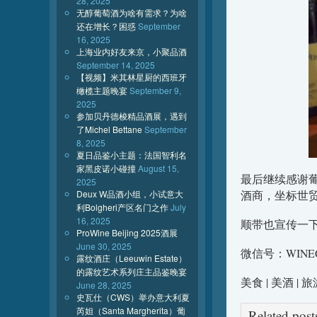
28, 2025
无醇葡萄酒为啥有需求？为啥
还在增长？困惑
September
16, 2025
上海业内好友来京，小聚品酒
September 14, 2025
【视频】米其林星厨的西班牙
橄榄主题晚宴
September 9,
2025
参加贝丹德梭精品酒展，遇到
了Michel Bettane
September
8, 2025
夏日品鉴小主题：法国智利名
家黑皮诺小碰撞
August 15,
最后继续感谢葡
2025
Deux W品酒小组，小试意大
酒商，坐标世
利Bolgheri产区名门之作
July
16, 2025
顺带也宣传一
ProWine Beijing 2025酒展
June 30, 2025
微信号：WINE
露纹酒庄（Leeuwin Estate）
的露纹艺术系列庄主品鉴晚宴
美食 | 美酒 |
June 28, 2025
史瓦仕（CWS）举办意大利夏
芮妲（Santa Margherita）葡
Related po