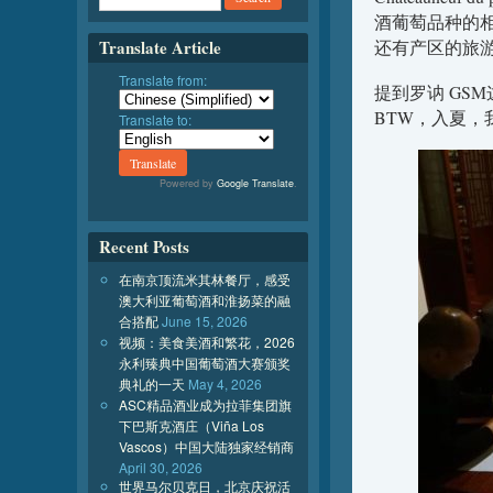
酒葡萄品种的
Translate Article
还有产区的旅
Translate from:
提到罗讷 GS
BTW，入夏
Translate to:
Powered by
Google Translate
.
Recent Posts
在南京顶流米其林餐厅，感受
澳大利亚葡萄酒和淮扬菜的融
合搭配
June 15, 2026
视频：美食美酒和繁花，2026
永利臻典中国葡萄酒大赛颁奖
典礼的一天
May 4, 2026
ASC精品酒业成为拉菲集团旗
下巴斯克酒庄（Viña Los
Vascos）中国大陆独家经销商
April 30, 2026
世界马尔贝克日，北京庆祝活