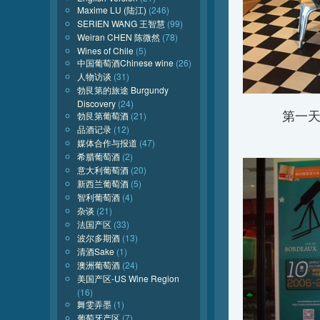
Maxime LU (陆江)
(246)
SERIEN WANG 王智慧
(99)
Weiran CHEN 陈微然
(78)
Wines of Chile
(5)
中国葡萄酒Chinese wine
(26)
人物访谈
(31)
勃艮第的旅途 Burgundy
Discovery
(24)
第一天
勃艮第葡萄酒
(21)
品酒记录
(12)
媒体合作与报道
(47)
希腊葡萄酒
(2)
意大利葡萄酒
(20)
新西兰葡萄酒
(5)
智利葡萄酒
(4)
杂谈
(21)
法国产区
(33)
波尔多期酒
(13)
清酒Sake
(1)
澳洲葡萄酒
(24)
美国产区-US Wine Region
(16)
舞雯弄墨
(1)
葡萄牙产区
(7)