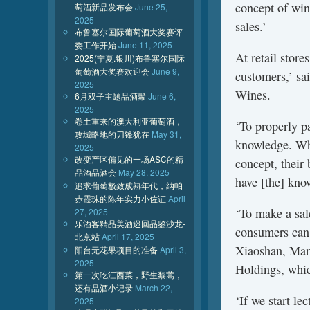
concept of win
萄酒新品发布会
June 25,
2025
sales.’
布鲁塞尔国际葡萄酒大奖赛评
委工作开始
June 11, 2025
At retail store
2025(宁夏.银川)布鲁塞尔国际
葡萄酒大奖赛欢迎会
June 9,
customers,’ s
2025
Wines.
6月双子主题品酒聚
June 6,
2025
卷土重来的澳大利亚葡萄酒，
‘To properly p
攻城略地的刀锋犹在
May 31,
knowledge. Whi
2025
改变产区偏见的一场ASC的精
concept, their
品酒品酒会
May 28, 2025
have [the] kno
追求葡萄极致成熟年代，纳帕
赤霞珠的陈年实力小佐证
April
‘To make a sale
27, 2025
乐酒客精品美酒巡回品鉴沙龙-
consumers can
北京站
April 17, 2025
Xiaoshan, Mar
阳台无花果项目的准备
April 3,
2025
Holdings, whi
第一次吃江西菜，野生黎蒿，
还有品酒小记录
March 22,
‘If we start l
2025