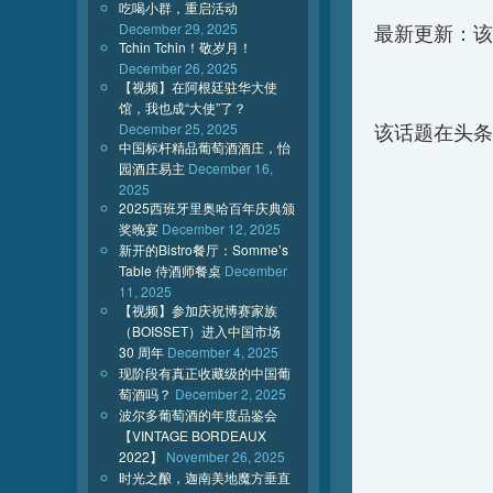
吃喝小群，重启活动
December 29, 2025
最新更新：该
Tchin Tchin！敬岁月！
December 26, 2025
【视频】在阿根廷驻华大使
馆，我也成“大使”了？
December 25, 2025
该话题在头条
中国标杆精品葡萄酒酒庄，怡
园酒庄易主
December 16,
2025
2025西班牙里奥哈百年庆典颁
奖晚宴
December 12, 2025
新开的Bistro餐厅：Somme’s
Table 侍酒师餐桌
December
11, 2025
【视频】参加庆祝博赛家族
（BOISSET）进入中国市场
30 周年
December 4, 2025
现阶段有真正收藏级的中国葡
萄酒吗？
December 2, 2025
波尔多葡萄酒的年度品鉴会
【VINTAGE BORDEAUX
2022】
November 26, 2025
时光之酿，迦南美地魔方垂直