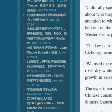
验，和产区崛起
July 11, 2024
Trimbach酒庄中国行，北京品
‘Culturally sp
酒晚宴
June 26, 2024
about who they
波尔多葡萄酒直面短期市场压
力，长期有信心
June 23,
attention to wh
2024
laid out on the
专访法国香槟区行业三巨头，
聊香槟维权、培训、NGO、葡
Western wine p
萄园管理新法和第8个法定品
种
June 12, 2024
‘The key is to
勃艮第著名生产商坤渤（Jean
Lizhong, owner
Claude Boisset ）晚宴
June
6, 2024
品酒晚宴，拥有世界最高海拔
‘We used the c
商业葡萄园之一的Colome酒
rosé, dry whit
庄
April 20, 2024
他们的葡萄酒品牌，和拉菲、
growth in sales
奔富有了相似遭遇
January
19, 2024
The experiment
享受葡萄酒与专业无关
November 1, 2023
Chinese consum
2006年份意大利双
dinners featuri
雄:Redigaffi 2006 VS. Vietti
Rocche 2006
October 21,
2023