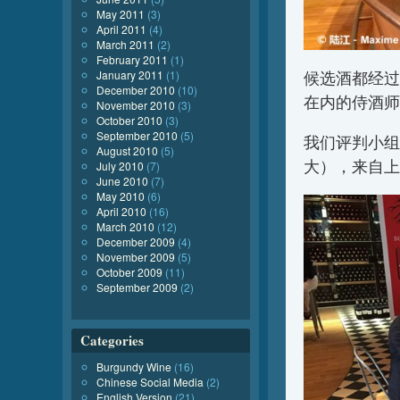
May 2011
(3)
April 2011
(4)
March 2011
(2)
February 2011
(1)
候选酒都经过包
January 2011
(1)
December 2010
(10)
在内的侍酒师
November 2010
(3)
October 2010
(3)
September 2010
(5)
我们评判小组
August 2010
(5)
大），来自上
July 2010
(7)
June 2010
(7)
May 2010
(6)
April 2010
(16)
March 2010
(12)
December 2009
(4)
November 2009
(5)
October 2009
(11)
September 2009
(2)
Categories
Burgundy Wine
(16)
Chinese Social Media
(2)
English Version
(21)