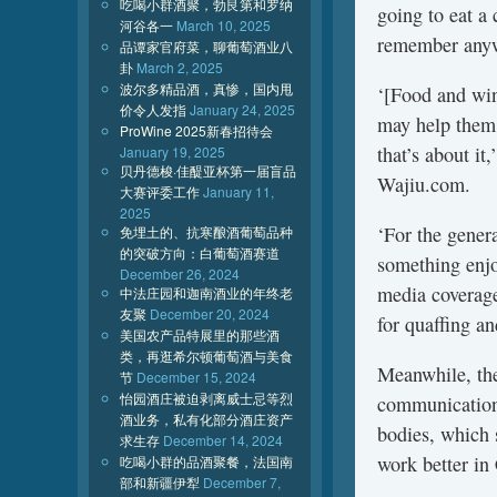
吃喝小群酒聚，勃艮第和罗纳
going to eat a 
河谷各一
March 10, 2025
remember anyw
品谭家官府菜，聊葡萄酒业八
卦
March 2, 2025
波尔多精品酒，真惨，国内甩
‘[Food and win
价令人发指
January 24, 2025
may help them 
ProWine 2025新春招待会
that’s about i
January 19, 2025
贝丹德梭·佳醍亚杯第一届盲品
Wajiu.com.
大赛评委工作
January 11,
2025
‘For the genera
免埋土的、抗寒酿酒葡萄品种
的突破方向：白葡萄酒赛道
something enjo
December 26, 2024
media coverage
中法庄园和迦南酒业的年终老
友聚
December 20, 2024
for quaffing a
美国农产品特展里的那些酒
类，再逛希尔顿葡萄酒与美食
Meanwhile, the
节
December 15, 2024
怡园酒庄被迫剥离威士忌等烈
communication 
酒业务，私有化部分酒庄资产
bodies, which s
求生存
December 14, 2024
work better in
吃喝小群的品酒聚餐，法国南
部和新疆伊犁
December 7,