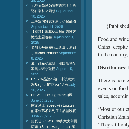
28, 2025
无醇葡萄酒为啥有需求？为啥
还在增长？困惑
September
16, 2025
上海业内好友来京，小聚品酒
（Published 
September 14, 2025
【视频】米其林星厨的西班牙
橄榄主题晚宴
September 9,
Food and wine 
2025
China, despite
参加贝丹德梭精品酒展，遇到
了Michel Bettane
September
in the country,
8, 2025
夏日品鉴小主题：法国智利名
Distributors: 
家黑皮诺小碰撞
August 15,
2025
Deux W品酒小组，小试意大
There is no cl
利Bolgheri产区名门之作
July
events on food
16, 2025
ProWine Beijing 2025酒展
sales, accordin
June 30, 2025
露纹酒庄（Leeuwin Estate）
‘Most of our c
的露纹艺术系列庄主品鉴晚宴
Christian Zhan
June 28, 2025
史瓦仕（CWS）举办意大利夏
‘They still on
芮妲（Santa Margherita）葡