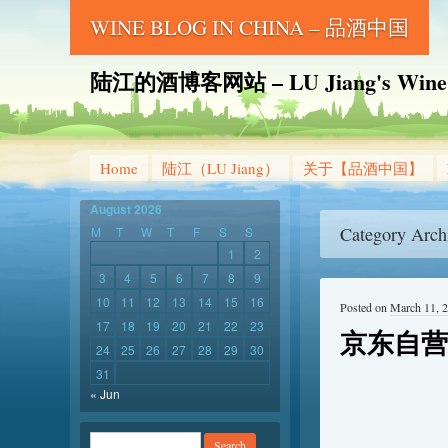
WINE BLOG IN CHINA – 品酒中国
陆江的酒博客网站 – LU Jiang's Wine B
Home
陆江（LU Jiang）
关于【品酒中国】
August 2026
Category Arch
M
T
W
T
F
S
S
1
2
3
4
5
6
7
8
9
10
11
12
13
14
15
16
Posted on
March 11, 
17
18
19
20
21
22
23
京东自营
24
25
26
27
28
29
30
31
« Jun