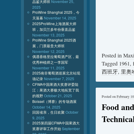
品鉴大师班
November 25,
2025
ProWine Shanghai 2025，今
天落幕
November 14, 2025
2025ProWine上海酒展大师
班，加贝兰多年份垂直品鉴
November 13, 2025
ProWine Shanghai 2025酒
展，门票最贵大师班
November 12, 2025
Posted in
Max
偶遇香格里拉葡萄酒产区，最
优秀种植师之一李国军
Tagged
1961
,
November 11, 2025
西班牙
,
里奥
2025南非葡萄酒巡展北京站现
场记录
November 7, 2025
CFWA中国果酒大奖赛评委陆
江：果酒大赛极大地拓宽了我
的视野
October 21, 2025
Posted on
February 10
Boisset（博赛）的专场酒展
Food and
October 14, 2025
回国省亲，生日欢聚
October
Technical
9, 2025
2025第四届CFWA中国果酒大
奖赛评审工作开始
September