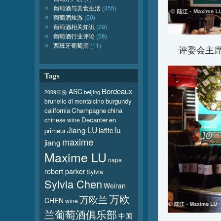
葡萄酒与美食生活
(355)
葡萄酒旅游
(50)
葡萄酒相关知识
(29)
葡萄酒行业评论
(58)
西班牙葡萄酒
(11)
评委会主
Tags
Bordeaux
ASC
beijing
2009年份
burgundy
brunello di montalcino
california
Champagne
china
Decanter
en
chinese wine
Jiang LU
lu
lafite
primeur
maxime
jiang
Maxime LU
napa
robert parker
Sylvia
Sylvia Chen
Weiran
万欧
万欧兰
CHEN
wine
兰葡萄酒俱乐部
中国