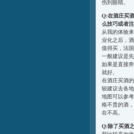
伤到眼睛。
Q:在酒庄买
么技巧或者注
从我的体验来
业化之后，酒
值得买，法国
一般建议是先
如果是直接奔
就好。
在酒庄买酒的
较建议去各地
地图可以参考
格不贵的酒，
在不高。
Q:除了买酒
我比较喜欢收