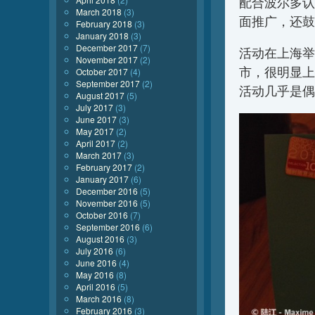
配合波尔多认
March 2018
(3)
面推广，还鼓
February 2018
(3)
January 2018
(3)
December 2017
(7)
活动在上海举
November 2017
(2)
市，很明显上
October 2017
(4)
September 2017
(2)
活动几乎是偶
August 2017
(5)
July 2017
(3)
June 2017
(3)
May 2017
(2)
April 2017
(2)
March 2017
(3)
February 2017
(2)
January 2017
(6)
December 2016
(5)
November 2016
(5)
October 2016
(7)
September 2016
(6)
August 2016
(3)
July 2016
(6)
June 2016
(4)
May 2016
(8)
April 2016
(5)
March 2016
(8)
February 2016
(3)