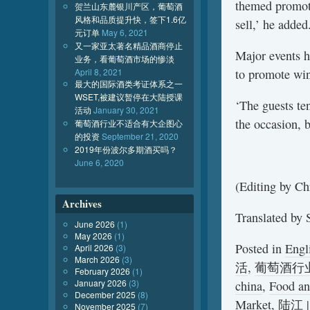
themed promoti
贺兰山东麓银川产区，葡萄酒
风格和品质提升快，签下1.6亿
sell,’ he added
元订单
May 6, 2021
又一家亚太著名精品酒商停止
Major events h
业务，看葡萄酒市场的惨淡
April 8, 2021
to promote win
最大的国际酒类考证体系之一
WSET,被建议暂停在大陆授课
‘The guests te
活动
January 30, 2021
the occasion, b
葡萄酒行业不适合有大企图心
的投资
September 21, 2020
2019年份波尔多期酒买吗？
June 6, 2020
(Editing by Ch
Archives
Translated by 
June 2026
(1)
May 2026
(1)
Posted in
Engl
April 2026
(3)
March 2026
(3)
活
,
葡萄酒行
February 2026
(1)
January 2026
(3)
china
,
Food an
December 2025
(8)
Market
,
陆江
November 2025
(7)