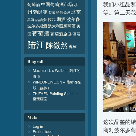
我们小组品鉴了1
加
葡萄酒
中国葡萄酒市场
北京
州
勃艮第
等。第二天我
勃艮第葡萄酒
波尔多
期酒
品酒会
拉菲
品酒
波尔多期酒
澳大利亚葡萄酒
美
葡萄酒
葡萄酒旅游
国
酒展
陆江
陈微然
香槟
Blogroll
Maxime LU's Weibo – 陆江的
微博
WINEONLINE.CN – 葡萄酒在
线（媒体）
ZHIZHEN Painting Studio –
至臻画室
Meta
这次品鉴的结
Log in
商对波尔多葡
Entries feed