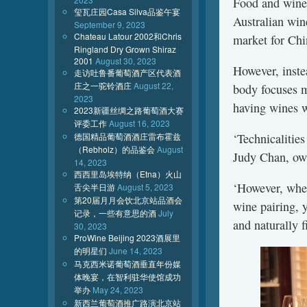
Food and wine 
玺瓦庄园Casa Silva品鉴午宴
Australian win
September 9, 2023
Chateau Latour 2002和Chris
market for Chi
Ringland Dry Grown Shiraz
2001
August 30, 2023
However, inste
走访吐鲁番葡萄酒产区代表酒
庄之一驼铃酒庄
August 22,
body focuses m
2023
having wines w
2023新疆丝绸之路葡萄酒大赛
评委工作
August 16, 2023
德国精品葡萄酒酒庄雷布霍兹
‘Technicalitie
（Rebholz）的品鉴会
August
Judy Chan, ow
14, 2023
西西里岛埃特纳（Etna）火山
‘However, when
舌尖半日游
August 5, 2023
第20届月月会饮北京站品酒会
wine pairing, 
记录，一些有意思的酒
July
and naturally 
30, 2023
ProWine Beijing 2023酒展里
的明星们
June 14, 2023
马克西米诺葡萄酒垂直年份媒
体晚宴，在智利驻华使馆成功
举办
May 24, 2023
新西兰葡萄酒推广路演北京站