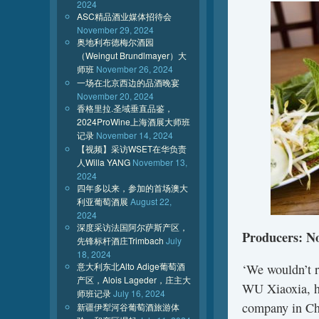
2024
ASC精品酒业媒体招待会
November 29, 2024
奥地利布德梅尔酒园
（Weingut Brundlmayer）大
师班
November 26, 2024
一场在北京西边的品酒晚宴
November 20, 2024
香格里拉.圣域垂直品鉴，
2024ProWine上海酒展大师班
记录
November 14, 2024
【视频】采访WSET在华负责
人Willa YANG
November 13,
2024
四年多以来，参加的首场澳大
利亚葡萄酒展
August 22,
2024
深度采访法国阿尔萨斯产区，
Producers: No
先锋标杆酒庄Trimbach
July
18, 2024
意大利东北Alto Adige葡萄酒
‘We wouldn’t r
产区，Alois Lageder，庄主大
WU Xiaoxia, h
师班记录
July 16, 2024
company in Ch
新疆伊犁河谷葡萄酒旅游体