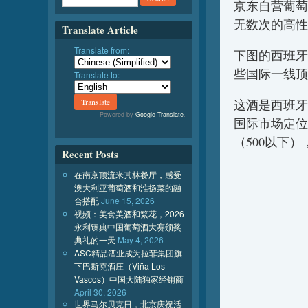
京东自营葡萄
无数次的高性
Translate Article
Translate from:
下图的西班牙Fa
些国际一线顶
Translate to:
这酒是西班牙
Powered by
Google Translate
.
国际市场定位
（500以下
Recent Posts
在南京顶流米其林餐厅，感受
澳大利亚葡萄酒和淮扬菜的融
合搭配
June 15, 2026
视频：美食美酒和繁花，2026
永利臻典中国葡萄酒大赛颁奖
典礼的一天
May 4, 2026
ASC精品酒业成为拉菲集团旗
下巴斯克酒庄（Viña Los
Vascos）中国大陆独家经销商
April 30, 2026
世界马尔贝克日，北京庆祝活