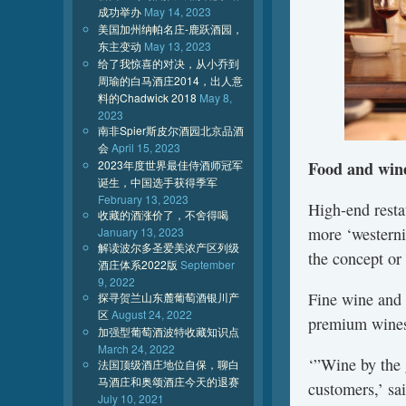
成功举办
May 14, 2023
美国加州纳帕名庄-鹿跃酒园，
东主变动
May 13, 2023
给了我惊喜的对决，从小乔到
周瑜的白马酒庄2014，出人意
料的Chadwick 2018
May 8,
2023
南非Spier斯皮尔酒园北京品酒
会
April 15, 2023
2023年度世界最佳侍酒师冠军
Food and wine
诞生，中国选手获得季军
February 13, 2023
High-end resta
收藏的酒涨价了，不舍得喝
more ‘westerni
January 13, 2023
解读波尔多圣爱美浓产区列级
the concept or 
酒庄体系2022版
September
9, 2022
Fine wine and 
探寻贺兰山东麓葡萄酒银川产
区
August 24, 2022
premium wines
加强型葡萄酒波特收藏知识点
March 24, 2022
‘”Wine by the 
法国顶级酒庄地位自保，聊白
马酒庄和奥颂酒庄今天的退赛
customers,’ sa
July 10, 2021