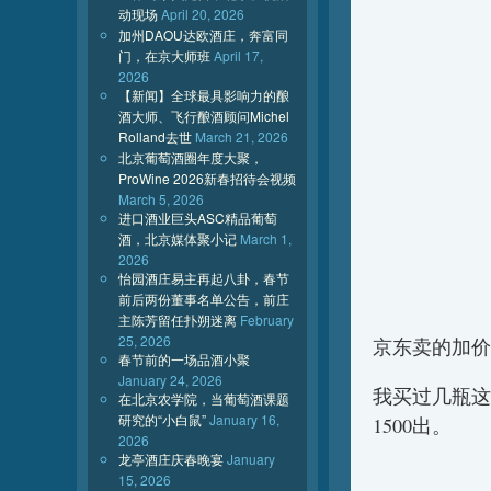
动现场
April 20, 2026
加州DAOU达欧酒庄，奔富同
门，在京大师班
April 17,
2026
【新闻】全球最具影响力的酿
酒大师、飞行酿酒顾问Michel
Rolland去世
March 21, 2026
北京葡萄酒圈年度大聚，
ProWine 2026新春招待会视频
March 5, 2026
进口酒业巨头ASC精品葡萄
酒，北京媒体聚小记
March 1,
2026
怡园酒庄易主再起八卦，春节
前后两份董事名单公告，前庄
主陈芳留任扑朔迷离
February
25, 2026
京东卖的加价
春节前的一场品酒小聚
January 24, 2026
我买过几瓶这
在北京农学院，当葡萄酒课题
研究的“小白鼠”
January 16,
1500出。
2026
龙亭酒庄庆春晚宴
January
15, 2026