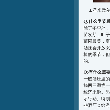
▲圣米歇尔酒庄
Q:什么季节
除了冬季外，
苗发芽，叶子
萄园最美，夏
酒庄会开放采
棒的季节，但
的。
Q:有什么需
一般酒庄里的
摘两三颗尝一
经济来源。另
示行动。特别
些酒厂会给游