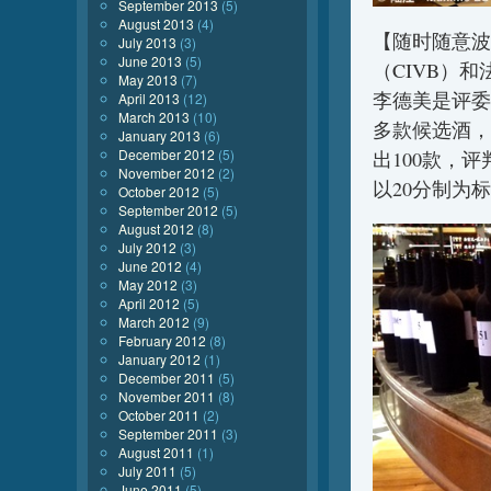
September 2013
(5)
August 2013
(4)
【随时随意波
July 2013
(3)
June 2013
(5)
（CIVB）和
May 2013
(7)
李德美是评委
April 2013
(12)
March 2013
(10)
多款候选酒，
January 2013
(6)
December 2012
(5)
出100款，评
November 2012
(2)
以20分制为
October 2012
(5)
September 2012
(5)
August 2012
(8)
July 2012
(3)
June 2012
(4)
May 2012
(3)
April 2012
(5)
March 2012
(9)
February 2012
(8)
January 2012
(1)
December 2011
(5)
November 2011
(8)
October 2011
(2)
September 2011
(3)
August 2011
(1)
July 2011
(5)
June 2011
(5)