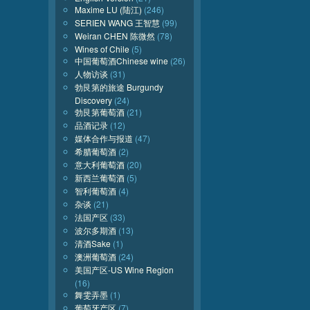
Maxime LU (陆江)
(246)
SERIEN WANG 王智慧
(99)
Weiran CHEN 陈微然
(78)
Wines of Chile
(5)
中国葡萄酒Chinese wine
(26)
人物访谈
(31)
勃艮第的旅途 Burgundy
Discovery
(24)
勃艮第葡萄酒
(21)
品酒记录
(12)
媒体合作与报道
(47)
希腊葡萄酒
(2)
意大利葡萄酒
(20)
新西兰葡萄酒
(5)
智利葡萄酒
(4)
杂谈
(21)
法国产区
(33)
波尔多期酒
(13)
清酒Sake
(1)
澳洲葡萄酒
(24)
美国产区-US Wine Region
(16)
舞雯弄墨
(1)
葡萄牙产区
(7)