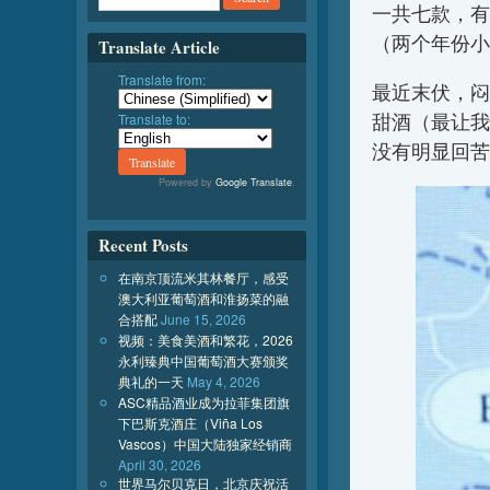
一共七款，有
（两个年份小
Translate Article
Translate from:
最近末伏，闷
甜酒（最让我
Translate to:
没有明显回苦
Powered by
Google Translate
.
Recent Posts
在南京顶流米其林餐厅，感受
澳大利亚葡萄酒和淮扬菜的融
合搭配
June 15, 2026
视频：美食美酒和繁花，2026
永利臻典中国葡萄酒大赛颁奖
典礼的一天
May 4, 2026
ASC精品酒业成为拉菲集团旗
下巴斯克酒庄（Viña Los
Vascos）中国大陆独家经销商
April 30, 2026
世界马尔贝克日，北京庆祝活