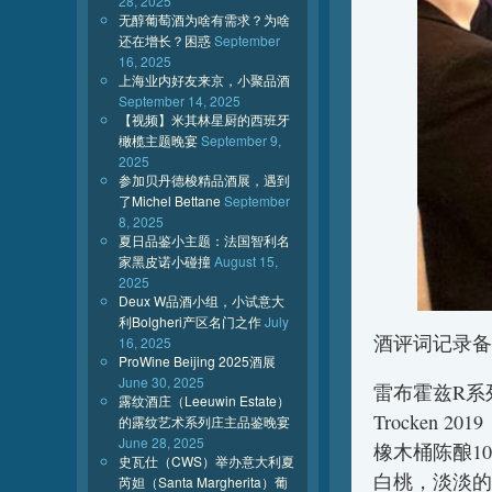
28, 2025
无醇葡萄酒为啥有需求？为啥
还在增长？困惑
September
16, 2025
上海业内好友来京，小聚品酒
September 14, 2025
【视频】米其林星厨的西班牙
橄榄主题晚宴
September 9,
2025
参加贝丹德梭精品酒展，遇到
了Michel Bettane
September
8, 2025
夏日品鉴小主题：法国智利名
家黑皮诺小碰撞
August 15,
2025
Deux W品酒小组，小试意大
利Bolgheri产区名门之作
July
酒评词记录备
16, 2025
ProWine Beijing 2025酒展
June 30, 2025
雷布霍兹R系列长相
露纹酒庄（Leeuwin Estate）
Trocken 2019
的露纹艺术系列庄主品鉴晚宴
June 28, 2025
橡木桶陈酿1
史瓦仕（CWS）举办意大利夏
白桃，淡淡的
芮妲（Santa Margherita）葡