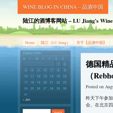
WINE BLOG IN CHINA – 品酒中国
陆江的酒博客网站 – LU Jiang's Wine B
Home
陆江（LU Jiang）
关于【品酒中国】
August 2026
M
T
W
T
F
S
S
德国精
1
2
3
4
5
6
7
8
9
（Reb
10
11
12
13
14
15
16
17
18
19
20
21
22
23
Posted on
Augu
24
25
26
27
28
29
30
31
昨天下午参加
« Jun
会。在北京四