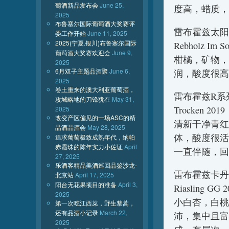
萄酒新品发布会
June 25,
度高，蜡质，
2025
布鲁塞尔国际葡萄酒大奖赛评
雷布霍兹太阳
委工作开始
June 11, 2025
2025(宁夏.银川)布鲁塞尔国际
Rebholz Im So
葡萄酒大奖赛欢迎会
June 9,
柑橘，矿物，
2025
6月双子主题品酒聚
June 6,
润，酸度很高
2025
卷土重来的澳大利亚葡萄酒，
雷布霍兹R系列霞多
攻城略地的刀锋犹在
May 31,
Trocken 2019
2025
改变产区偏见的一场ASC的精
清新干净青红
品酒品酒会
May 28, 2025
体，酸度很活
追求葡萄极致成熟年代，纳帕
赤霞珠的陈年实力小佐证
April
一直伴随，回
27, 2025
乐酒客精品美酒巡回品鉴沙龙-
雷布霍兹卡丹米保雷
北京站
April 17, 2025
阳台无花果项目的准备
April 3,
Riasling GG 2
2025
小白杏，白桃
第一次吃江西菜，野生黎蒿，
还有品酒小记录
March 22,
沛，集中且富
2025