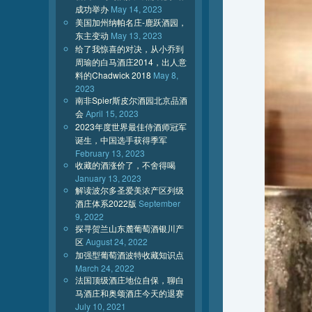
成功举办
May 14, 2023
美国加州纳帕名庄-鹿跃酒园，
东主变动
May 13, 2023
给了我惊喜的对决，从小乔到
周瑜的白马酒庄2014，出人意
料的Chadwick 2018
May 8,
2023
南非Spier斯皮尔酒园北京品酒
会
April 15, 2023
2023年度世界最佳侍酒师冠军
诞生，中国选手获得季军
February 13, 2023
收藏的酒涨价了，不舍得喝
January 13, 2023
解读波尔多圣爱美浓产区列级
酒庄体系2022版
September
9, 2022
探寻贺兰山东麓葡萄酒银川产
区
August 24, 2022
加强型葡萄酒波特收藏知识点
March 24, 2022
法国顶级酒庄地位自保，聊白
马酒庄和奥颂酒庄今天的退赛
July 10, 2021