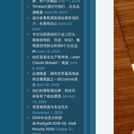
验，和产区崛起
July 11, 2024
Trimbach酒庄中国行，北京品
酒晚宴
June 26, 2024
波尔多葡萄酒直面短期市场压
力，长期有信心
June 23,
2024
专访法国香槟区行业三巨头，
聊香槟维权、培训、NGO、葡
萄园管理新法和第8个法定品
种
June 12, 2024
勃艮第著名生产商坤渤（Jean
Claude Boisset ）晚宴
June
6, 2024
品酒晚宴，拥有世界最高海拔
商业葡萄园之一的Colome酒
庄
April 20, 2024
他们的葡萄酒品牌，和拉菲、
奔富有了相似遭遇
January
19, 2024
享受葡萄酒与专业无关
November 1, 2023
2006年份意大利双
雄:Redigaffi 2006 VS. Vietti
Rocche 2006
October 21,
2023