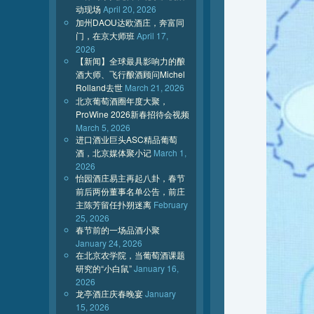
动现场
April 20, 2026
加州DAOU达欧酒庄，奔富同
门，在京大师班
April 17,
2026
【新闻】全球最具影响力的酿
酒大师、飞行酿酒顾问Michel
Rolland去世
March 21, 2026
北京葡萄酒圈年度大聚，
ProWine 2026新春招待会视频
March 5, 2026
进口酒业巨头ASC精品葡萄
酒，北京媒体聚小记
March 1,
2026
怡园酒庄易主再起八卦，春节
前后两份董事名单公告，前庄
主陈芳留任扑朔迷离
February
25, 2026
春节前的一场品酒小聚
January 24, 2026
在北京农学院，当葡萄酒课题
研究的“小白鼠”
January 16,
2026
龙亭酒庄庆春晚宴
January
15, 2026