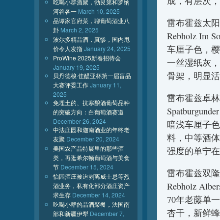
成，有层次，
吃喝小群酒聚，勃艮第和罗纳
河谷各一
March 10, 2025
品谭家官府菜，聊葡萄酒业八
雷布霍兹太阳
卦
March 2, 2025
Rebholz Im So
波尔多精品酒，真惨，国内甩
车厘子色，樱
价令人发指
January 24, 2025
ProWine 2025新春招待会
一丝湿纸灰，
January 19, 2025
骨架，明显活
贝丹德梭·佳醍亚杯第一届盲品
大赛评委工作
January 11,
2025
雷布霍兹卓林泉黑皮
免埋土的、抗寒酿酒葡萄品种
Spatburgunde
的突破方向：白葡萄酒赛道
December 26, 2024
暗浅车厘子色
中法庄园和迦南酒业的年终老
料，中等酒体
友聚
December 20, 2024
美国农产品特展里的那些酒
强度的单宁在
类，再逛希尔顿葡萄酒与美食
节
December 15, 2024
雷布霍兹双隆
怡园酒庄被迫剥离威士忌等烈
Rebholz Alber
酒业务，私有化部分酒庄资产
求生存
December 14, 2024
70年老藤单
吃喝小群的品酒聚餐，法国南
杏干，新鲜蜂
部和新疆伊犁
December 7,