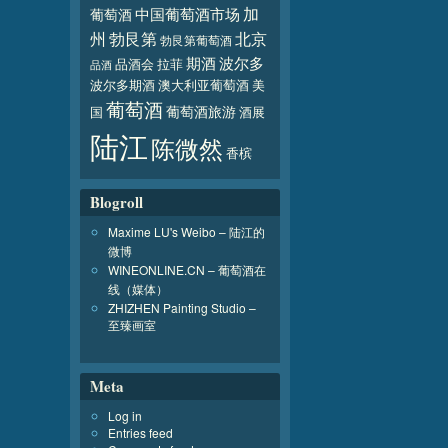
加
葡萄酒
中国葡萄酒市场
北京
州
勃艮第
勃艮第葡萄酒
波尔多
期酒
品酒会
拉菲
品酒
波尔多期酒
澳大利亚葡萄酒
美
葡萄酒
葡萄酒旅游
国
酒展
陆江
陈微然
香槟
Blogroll
Maxime LU's Weibo – 陆江的
微博
WINEONLINE.CN – 葡萄酒在
线（媒体）
ZHIZHEN Painting Studio –
至臻画室
Meta
Log in
Entries feed