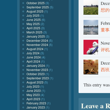
Dece
October 2025
(3)
September 2025
(5)
想的
August 2025
(1)
July 2025
(1)
June 2025
(6)
Febr
May 2025
(2)
April 2025
(3)
董事
March 2025
(3)
January 2025
(3)
December 2024
(5)
Nove
November 2024
(5)
August 2024
(1)
评机
July 2024
(3)
June 2024
(4)
April 2024
(1)
Dece
January 2024
(1)
西班
November 2023
(1)
October 2023
(1)
September 2023
(1)
August 2023
(5)
This entry was
July 2023
(1)
June 2023
(1)
May 2023
(4)
April 2023
(1)
Leave a R
February 2023
(1)
January 2023
(1)