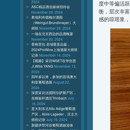
2024
度中等偏活跃
ASC精品酒业媒体招待会
衡，层次丰富
November 29, 2024
奥地利布德梅尔酒园
感的琼瑶浆，
（Weingut Brundlmayer）大
师班
November 26, 2024
一场在北京西边的品酒晚宴
November 20, 2024
香格里拉.圣域垂直品鉴，
2024ProWine上海酒展大师班
记录
November 14, 2024
【视频】采访WSET在华负责
人Willa YANG
November 13,
2024
四年多以来，参加的首场澳大
利亚葡萄酒展
August 22,
2024
深度采访法国阿尔萨斯产区，
先锋标杆酒庄Trimbach
July
18, 2024
意大利东北Alto Adige葡萄酒
产区，Alois Lageder，庄主大
师班记录
July 16, 2024
新疆伊犁河谷葡萄酒旅游体