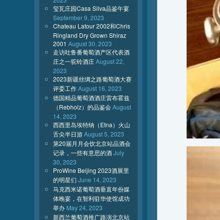
玺瓦庄园Casa Silva品鉴午宴
September 9, 2023
Chateau Latour 2002和Chris
Ringland Dry Grown Shiraz
2001
August 30, 2023
走访吐鲁番葡萄酒产区代表酒
庄之一驼铃酒庄
August 22,
2023
2023新疆丝绸之路葡萄酒大赛
评委工作
August 16, 2023
德国精品葡萄酒酒庄雷布霍兹
（Rebholz）的品鉴会
August
14, 2023
西西里岛埃特纳（Etna）火山
舌尖半日游
August 5, 2023
第20届月月会饮北京站品酒会
记录，一些有意思的酒
July
30, 2023
ProWine Beijing 2023酒展里
的明星们
June 14, 2023
马克西米诺葡萄酒垂直年份媒
体晚宴，在智利驻华使馆成功
举办
May 24, 2023
新西兰葡萄酒推广路演北京站