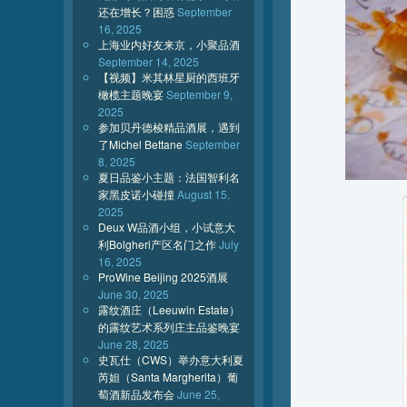
还在增长？困惑
September
16, 2025
上海业内好友来京，小聚品酒
September 14, 2025
【视频】米其林星厨的西班牙
橄榄主题晚宴
September 9,
2025
参加贝丹德梭精品酒展，遇到
了Michel Bettane
September
8, 2025
夏日品鉴小主题：法国智利名
家黑皮诺小碰撞
August 15,
2025
Deux W品酒小组，小试意大
利Bolgheri产区名门之作
July
16, 2025
ProWine Beijing 2025酒展
June 30, 2025
露纹酒庄（Leeuwin Estate）
的露纹艺术系列庄主品鉴晚宴
June 28, 2025
史瓦仕（CWS）举办意大利夏
芮妲（Santa Margherita）葡
萄酒新品发布会
June 25,