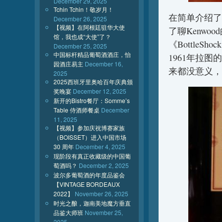
December 29, 2025
Tchin Tchin！敬岁月！
在简单介绍了
December 26, 2025
【视频】在阿根廷驻华大使
了聊Kenwoo
馆，我也成“大使”了？
《BottleS
December 25, 2025
中国标杆精品葡萄酒酒庄，怡
1961年拉图的
园酒庄易主
December 16,
来都没意义，
2025
2025西班牙里奥哈百年庆典颁
奖晚宴
December 12, 2025
新开的Bistro餐厅：Somme’s
Table 侍酒师餐桌
December
11, 2025
【视频】参加庆祝博赛家族
（BOISSET）进入中国市场
30 周年
December 4, 2025
现阶段有真正收藏级的中国葡
萄酒吗？
December 2, 2025
波尔多葡萄酒的年度品鉴会
【VINTAGE BORDEAUX
2022】
November 26, 2025
时光之酿，迦南美地魔方垂直
品鉴大师班
November 25,
2025