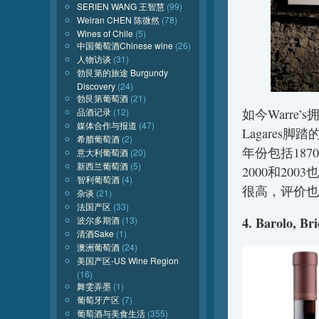
SERIEN WANG 王智慧
(99)
Weiran CHEN 陈微然
(78)
Wines of Chile
(5)
中国葡萄酒Chinese wine
(26)
人物访谈
(31)
勃艮第的旅途 Burgundy
Discovery
(24)
勃艮第葡萄酒
(21)
品酒记录
(12)
如今Warr
媒体合作与报道
(47)
Lagare
希腊葡萄酒
(2)
年份包括1870
意大利葡萄酒
(20)
新西兰葡萄酒
(5)
2000和20
智利葡萄酒
(4)
很高，评价也
杂谈
(21)
法国产区
(33)
波尔多期酒
(13)
4. Barolo, Br
清酒Sake
(1)
澳洲葡萄酒
(24)
美国产区-US Wine Region
(16)
舞雯弄墨
(1)
葡萄牙产区
(7)
葡萄酒与美食生活
(355)