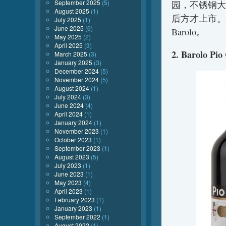
September 2025
(5)
园，不锈钢大
August 2025
(1)
后方才上市。
July 2025
(1)
June 2025
(6)
Barolo。
May 2025
(2)
April 2025
(3)
2. Barolo Pio
March 2025
(3)
January 2025
(3)
December 2024
(5)
November 2024
(5)
August 2024
(1)
July 2024
(3)
June 2024
(4)
April 2024
(1)
January 2024
(1)
November 2023
(1)
October 2023
(1)
September 2023
(1)
August 2023
(5)
July 2023
(1)
June 2023
(1)
May 2023
(4)
April 2023
(1)
February 2023
(1)
January 2023
(1)
September 2022
(1)
August 2022
(1)