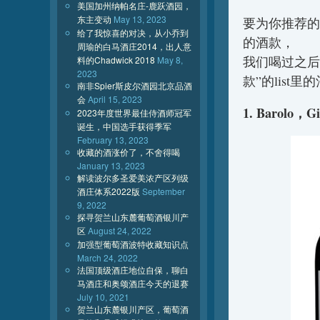
美国加州纳帕名庄-鹿跃酒园，
东主变动
May 13, 2023
要为你推荐的
给了我惊喜的对决，从小乔到
的酒款，
周瑜的白马酒庄2014，出人意
我们喝过之后
料的Chadwick 2018
May 8,
2023
款”的lis
南非Spier斯皮尔酒园北京品酒
会
April 15, 2023
1. Barolo，Gi
2023年度世界最佳侍酒师冠军
诞生，中国选手获得季军
February 13, 2023
收藏的酒涨价了，不舍得喝
January 13, 2023
解读波尔多圣爱美浓产区列级
酒庄体系2022版
September
9, 2022
探寻贺兰山东麓葡萄酒银川产
区
August 24, 2022
加强型葡萄酒波特收藏知识点
March 24, 2022
法国顶级酒庄地位自保，聊白
马酒庄和奥颂酒庄今天的退赛
July 10, 2021
贺兰山东麓银川产区，葡萄酒