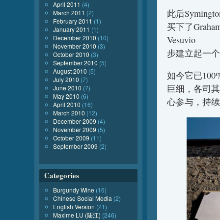
April 2011
(4)
此后Symi
March 2011
(2)
February 2011
(1)
买下了Graham’
January 2011
(1)
December 2010
(10)
Vesuvio
November 2010
(3)
步建立起一个
October 2010
(3)
September 2010
(5)
August 2010
(5)
如今它已100
July 2010
(7)
巨细，各司其
June 2010
(7)
May 2010
(6)
心参与，持续
April 2010
(16)
March 2010
(12)
December 2009
(4)
November 2009
(5)
October 2009
(11)
September 2009
(2)
Categories
Burgundy Wine
(16)
Chinese Social Media
(2)
English Version
(21)
Maxime LU (陆江)
(246)