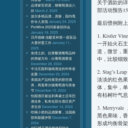
关于酒款的详
品谭家官府菜，聊葡萄酒业八
部活动预告1
卦
March 2, 2025
波尔多精品酒，真惨，国内甩
价令人发指
January 24, 2025
最后惯例附上
ProWine 2025新春招待会
January 19, 2025
1. Kistler Vi
贝丹德梭·佳醍亚杯第一届盲品
大赛评委工作
January 11,
一开始火石主
2025
道，微甘，重
免埋土的、抗寒酿酒葡萄品种
中，比较细致
的突破方向：白葡萄酒赛道
December 26, 2024
中法庄园和迦南酒业的年终老
2. Stag’s Lea
友聚
December 20, 2024
淡淡的红色果
美国农产品特展里的那些酒
类，再逛希尔顿葡萄酒与美食
体，集中，单
节
December 15, 2024
有枯树叶气息
怡园酒庄被迫剥离威士忌等烈
酒业务，私有化部分酒庄资产
求生存
December 14, 2024
3. Merryvale
吃喝小群的品酒聚餐，法国南
黑色果味，香
部和新疆伊犁
December 7,
形成均衡骨架
2024
ASC精品酒业媒体招待会