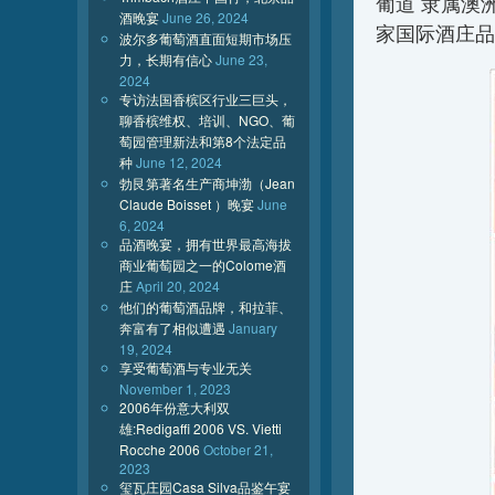
葡道 隶属澳洲Wo
酒晚宴
June 26, 2024
家国际酒庄品牌
波尔多葡萄酒直面短期市场压
力，长期有信心
June 23,
2024
专访法国香槟区行业三巨头，
聊香槟维权、培训、NGO、葡
萄园管理新法和第8个法定品
种
June 12, 2024
勃艮第著名生产商坤渤（Jean
Claude Boisset ）晚宴
June
6, 2024
品酒晚宴，拥有世界最高海拔
商业葡萄园之一的Colome酒
庄
April 20, 2024
他们的葡萄酒品牌，和拉菲、
奔富有了相似遭遇
January
19, 2024
享受葡萄酒与专业无关
November 1, 2023
2006年份意大利双
雄:Redigaffi 2006 VS. Vietti
Rocche 2006
October 21,
2023
玺瓦庄园Casa Silva品鉴午宴