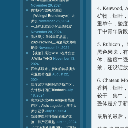
November 29, 2024
4. Kenwood, A
奥地利布德梅尔酒园
矿物，烟叶，
（Weingut Brundlmayer）大
师班
November 26, 2024
重单宁，酸度
一场在北京西边的品酒晚宴
于中青年阶段
November 20, 2024
香格里拉.圣域垂直品鉴，
2024ProWine上海酒展大师班
5. Rubicon， 
记录
November 14, 2024
黑色果味，有
【视频】采访WSET在华负责
人Willa YANG
November 13,
体，酸度中强
2024
敛，还没绽放
四年多以来，参加的首场澳大
利亚葡萄酒展
August 22,
6. Chateau M
2024
深度采访法国阿尔萨斯产区，
香料，烟叶，
先锋标杆酒庄Trimbach
July
较干，集中，
18, 2024
意大利东北Alto Adige葡萄酒
整体是介于新
产区，Alois Lageder，庄主大
师班记录
July 16, 2024
最后的最后，
新疆伊犁河谷葡萄酒旅游体
验，和产区崛起
July 11, 2024
Trimbach酒庄中国行，北京品