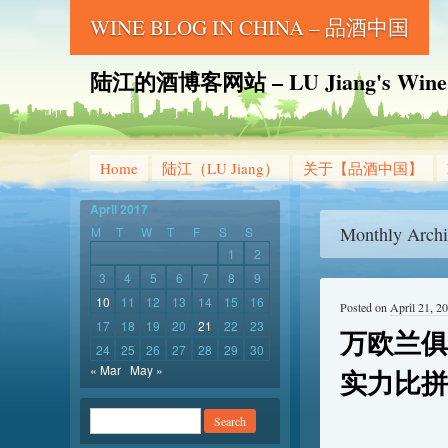
WINE BLOG IN CHINA – 品酒中国
陆江的酒博客网站 – LU Jiang's Wine B
Home
陆江（LU Jiang）
关于【品酒中国】
April 2017
Monthly Archi
M
T
W
T
F
S
S
1
2
3
4
5
6
7
8
9
10
11
12
13
14
15
16
Posted on
April 21, 2
17
18
19
20
21
22
23
万欧兰俱
24
25
26
27
28
29
30
« Mar
May »
实力比拼