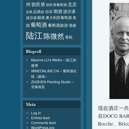
北京
州
勃艮第
勃艮第葡萄酒
波尔多
期酒
品酒会
拉菲
品酒
波尔多期酒
澳大利亚葡萄酒
美
葡萄酒
葡萄酒旅游
国
酒展
陆江
陈微然
香槟
Blogroll
Maxime LU's Weibo – 陆江的
微博
WINEONLINE.CN – 葡萄酒在
线（媒体）
ZHIZHEN Painting Studio –
至臻画室
Meta
现在酒庄一共有1
Log in
在DOCG BAR
Entries feed
Comments feed
Rocche、Bri
WordPress.org