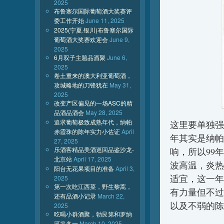
2025
布鲁塞尔国际葡萄酒大奖赛评
委工作开始
June 11, 2025
2025(宁夏.银川)布鲁塞尔国际
葡萄酒大奖赛欢迎会
June 9,
2025
6月双子主题品酒聚
June 6,
2025
卷土重来的澳大利亚葡萄酒，
攻城略地的刀锋犹在
May 31,
2025
改变产区偏见的一场ASC的精
品酒品酒会
May 28, 2025
追求葡萄极致成熟年代，纳帕
这里要单独强
赤霞珠的陈年实力小佐证
April
年其实是纳帕非
27, 2025
乐酒客精品美酒巡回品鉴沙龙-
响，所以99
北京站
April 17, 2025
波高温，炎热
阳台无花果项目的准备
April 3,
适宜，这一年
2025
第一次吃江西菜，野生黎蒿，
有力量但不过
还有品酒小记录
March 22,
以及不弱的陈
2025
吃喝小群酒聚，勃艮第和罗纳
河谷各一
March 10, 2025