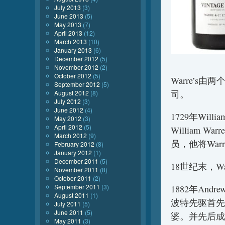
July 2013
(3)
June 2013
(5)
May 2013
(7)
April 2013
(12)
March 2013
(10)
January 2013
(6)
December 2012
(5)
November 2012
(2)
October 2012
(5)
Warre’s
September 2012
(5)
司。
August 2012
(8)
July 2012
(3)
June 2012
(4)
1729年Wil
May 2012
(3)
April 2012
(5)
William
March 2012
(9)
员，他将War
February 2012
(8)
January 2012
(1)
December 2011
(5)
18世纪末，W
November 2011
(8)
October 2011
(2)
September 2011
(3)
1882年And
August 2011
(1)
波特先驱首先
July 2011
(5)
June 2011
(5)
婆。并先后成为W
May 2011
(3)