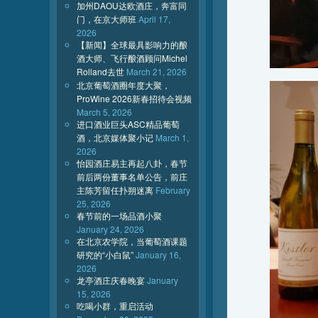
加州DAOU达欧酒庄，奔富同
门，在京大师班
April 17,
2026
【新闻】全球最具影响力的酿
酒大师、飞行酿酒顾问Michel
Rolland去世
March 21, 2026
北京葡萄酒圈年度大聚，
ProWine 2026新春招待会视频
March 5, 2026
进口酒业巨头ASC精品葡萄
酒，北京媒体聚小记
March 1,
2026
怡园酒庄易主再起八卦，春节
前后两份董事名单公告，前庄
主陈芳留任扑朔迷离
February
25, 2026
春节前的一场品酒小聚
January 24, 2026
在北京农学院，当葡萄酒课题
研究的“小白鼠”
January 16,
2026
龙亭酒庄庆春晚宴
January
15, 2026
吃喝小群，重启活动