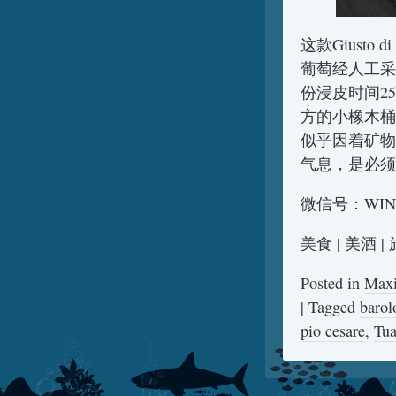
这款Giusto
葡萄经人工采
份浸皮时间2
方的小橡木桶
似乎因着矿物
气息，是必须
微信号：WIN
美食 | 美酒 
Posted in
Max
|
Tagged
barol
pio cesare
,
Tua