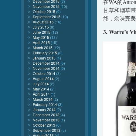
在WA的Anto
December 2015
(3)
November 2015
(10)
甘草和烟草带
October 2015
(9)
September 2015
(10)
终，余味完美
August 2015
(16)
July 2015
(9)
3. Warre’s Vi
June 2015
(12)
May 2015
(12)
April 2015
(15)
March 2015
(12)
February 2015
(2)
January 2015
(4)
December 2014
(5)
November 2014
(6)
October 2014
(3)
August 2014
(2)
July 2014
(2)
May 2014
(2)
April 2014
(1)
March 2014
(2)
February 2014
(3)
January 2014
(2)
December 2013
(4)
November 2013
(1)
October 2013
(6)
September 2013
(5)
August 2013
(4)