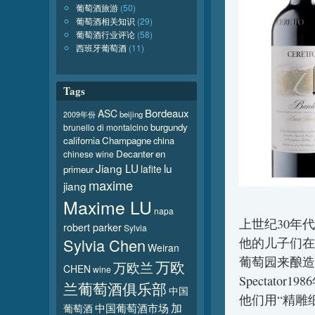
葡萄酒旅游
(50)
葡萄酒相关知识
(29)
葡萄酒行业评论
(58)
西班牙葡萄酒
(11)
Tags
Bordeaux
ASC
beijing
2009年份
burgundy
brunello di montalcino
california
Champagne
china
Decanter
en
chinese wine
Jiang LU
lu
lafite
primeur
maxime
jiang
Maxime LU
napa
上世纪30年代，
robert parker
Sylvia
Sylvia Chen
他的儿子们在Lan
Weiran
葡萄园来酿造
万欧
万欧兰
CHEN
wine
Spectator19
兰葡萄酒俱乐部
中国
他们用“精雕
加
葡萄酒
中国葡萄酒市场