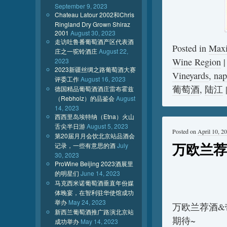
September 9, 2023
Chateau Latour 2002和Chris
Ringland Dry Grown Shiraz
2001
August 30, 2023
走访吐鲁番葡萄酒产区代表酒
Posted in
Max
庄之一驼铃酒庄
August 22,
Wine Region
2023
2023新疆丝绸之路葡萄酒大赛
Vineyards
,
nap
评委工作
August 16, 2023
葡萄酒
,
陆江
德国精品葡萄酒酒庄雷布霍兹
（Rebholz）的品鉴会
August
14, 2023
西西里岛埃特纳（Etna）火山
舌尖半日游
August 5, 2023
Posted on
April 10, 2
第20届月月会饮北京站品酒会
万欧兰荐
记录，一些有意思的酒
July
30, 2023
ProWine Beijing 2023酒展里
的明星们
June 14, 2023
马克西米诺葡萄酒垂直年份媒
体晚宴，在智利驻华使馆成功
举办
May 24, 2023
万欧兰荐酒&
新西兰葡萄酒推广路演北京站
期待~
成功举办
May 14, 2023