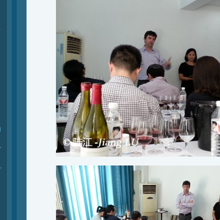
际
l
-
,