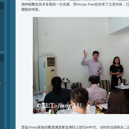
酒种植酿造技术发展的一位先驱。而Nicolas Potel也传承了父亲衣
耀眼的明星。
e
.
6
商
普提(Potel)家族的酿酒渊源要追溯到上世纪60年代。当时的法国刚