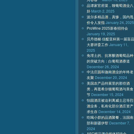
品谭家官府菜，聊葡萄酒业八
卦
March 2, 2025
波尔多精品酒，真惨，国内甩
价令人发指
January 24, 2025
ProWine 2025新春招待会
January 19, 2025
贝丹德梭·佳醍亚杯第一届盲
大赛评委工作
January 11,
2025
免埋土的、抗寒酿酒葡萄品种
的突破方向：白葡萄酒赛道
December 26, 2024
中法庄园和迦南酒业的年终老
友聚
December 20, 2024
美国农产品特展里的那些酒
类，再逛希尔顿葡萄酒与美食
节
December 15, 2024
怡园酒庄被迫剥离威士忌等烈
酒业务，私有化部分酒庄资产
求生存
December 14, 2024
吃喝小群的品酒聚餐，法国南
部和新疆伊犁
December 7,
2024
ASC精品酒业媒体招待会