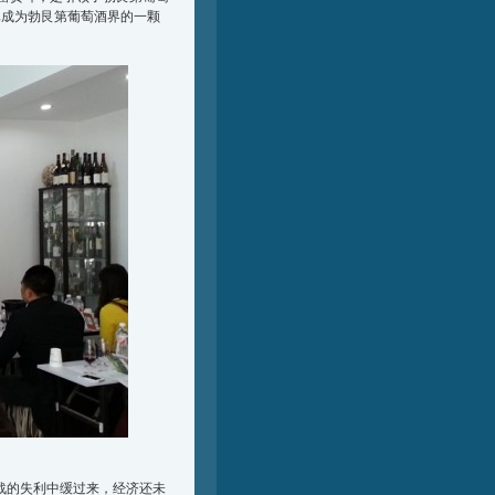
钵，已成为勃艮第葡萄酒界的一颗
从二战的失利中缓过来，经济还未