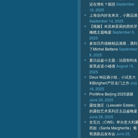
还在增长？困惑
September
16, 2025
上海业内好友来京，小聚品酒
September 14, 2025
【视频】米其林星厨的西班牙
橄榄主题晚宴
September 9,
2025
参加贝丹德梭精品酒展，遇到
了Michel Bettane
September
8, 2025
夏日品鉴小主题：法国智利名
家黑皮诺小碰撞
August 15,
2025
Deux W品酒小组，小试意大
利Bolgheri产区名门之作
July
16, 2025
ProWine Beijing 2025酒展
June 30, 2025
露纹酒庄（Leeuwin Estate）
的露纹艺术系列庄主品鉴晚宴
June 28, 2025
史瓦仕（CWS）举办意大利
芮妲（Santa Margherita）葡
萄酒新品发布会
June 25,