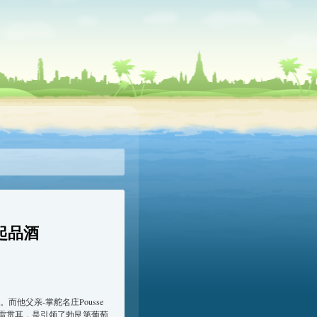
一起品酒
字。而他父亲-掌舵名庄Pousse
更是如雷贯耳，是引领了勃艮第葡萄