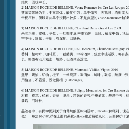
结构，回味中长。
2) MAISON ROCHE DE BELLENE, Vosne Romanee 1er Cru Les Rouges 2
蓝莓等果味为主，中重酒体，酸度中强，单宁偏强，天鹅绒，均衡庞大
带梗压榨，所以果皮单宁浸提出较多，不是典型的Vosne-Romanee村的
3) MAISON ROCHE DE BELLENE, Clos Saint Denis Grand Cru 2009
果味为主，樱桃，草莓，一丝咖啡豆,中重酒体，细腻，酸度中强，活
宁中强，细腻，平衡，有深度。回味长。
4) MAISON ROCHE DE BELLENE, Coll. Bellenum, Chambolle Musigny Viei
香料，枯树叶，咖啡豆，一丝菌类，中等酒体，酸度中强活跃，略有点
长。略微有点开始走下坡路，但酒体还没散。
5) MAISON ROCHE DE BELLENE, Meursault Vieilles Vignes 2010
坚果，奶油，矿物，橙子，一丝蘑菇，重酒体，鲜味，凝缩，酸度中强
用恰当，不霸道。没做搅桶（Batonnage)。
6) MAISON ROCHE DE BELLENE, Puligny Montrachet 1er Cru Hameau de
柑橙，橙花，硝石，香草，坚果，精致的香气,中重酒体，酸度中强，
前后。回味长。
品酒会中，有同学提到关于白葡萄的压榨问题时，Nicolas 解释到，现
夏
似），每次10小时,浮在上面的果胶colloide物质易被氧化，从而保护