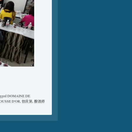
agged
DOMAINE DE
OUSSE D'OR
,
勃艮第
,
酿酒师