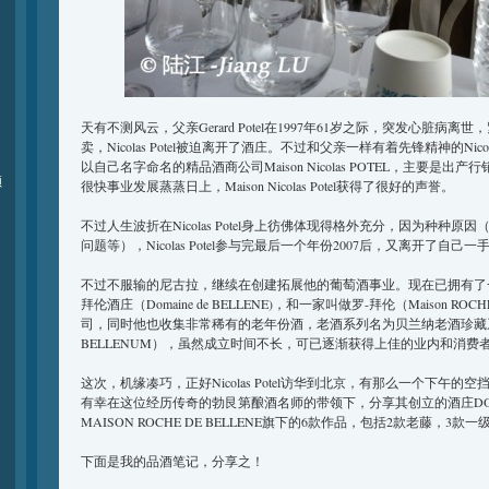
天有不测风云，父亲Gerard Potel在1997年61岁之际，突发心脏病离世，
卖，Nicolas Potel被迫离开了酒庄。不过和父亲一样有着先锋精神的Nicol
以自己名字命名的精品酒商公司Maison Nicolas POTEL，主要是
颁
很快事业发展蒸蒸日上，Maison Nicolas Potel获得了很好的声誉。
不过人生波折在Nicolas Potel身上彷佛体现得格外充分，因为种种
问题等），Nicolas Potel参与完最后一个年份2007后，又离开了自己一手打造的Ma
不过不服输的尼古拉，继续在创建拓展他的葡萄酒事业。现在已拥有了一
拜伦酒庄（Domaine de BELLENE)，和一家叫做罗-拜伦（Maison ROC
司，同时他也收集非常稀有的老年份酒，老酒系列名为贝兰纳老酒珍藏系列（Co
BELLENUM），虽然成立时间不长，可已逐渐获得上佳的业内和消费
这次，机缘凑巧，正好Nicolas Potel访华到北京，有那么一个下午
有幸在这位经历传奇的勃艮第酿酒名师的带领下，分享其创立的酒庄DOMAIN
MAISON ROCHE DE BELLENE旗下的6款作品，包括2款老藤，3款
下面是我的品酒笔记，分享之！