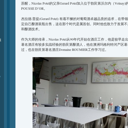
苏醒，Nicolas Potel的父亲Gerard Potel加入位于勃艮第沃尔内（Volnay)的
POUSSE D’OR。
杰拉德·普提(Gerard Potel) 有着不懈的对葡萄酒卓越品质的追求，
定自己酿酒装瓶出售，这在那个时代是属首创。同时他也致力于发展不
和酿酒技术。
作为大师的传承，Nicolas Potel从90年代开始在酒庄工作，他是较
频
著名酒庄有较多实战经验的勃艮第酿酒人，他在澳洲玛格利特河产区著名的
过，也在勃艮第著名酒庄Domaine ROUMIER工作学习过。
y