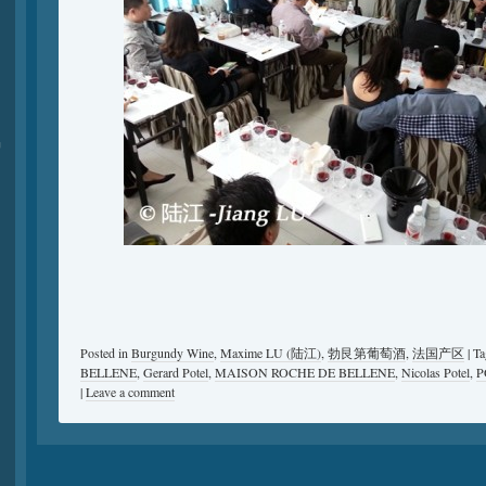
品
Posted in
Burgundy Wine
,
Maxime LU (陆江)
,
勃艮第葡萄酒
,
法国产区
|
T
BELLENE
,
Gerard Potel
,
MAISON ROCHE DE BELLENE
,
Nicolas Potel
,
P
|
Leave a comment