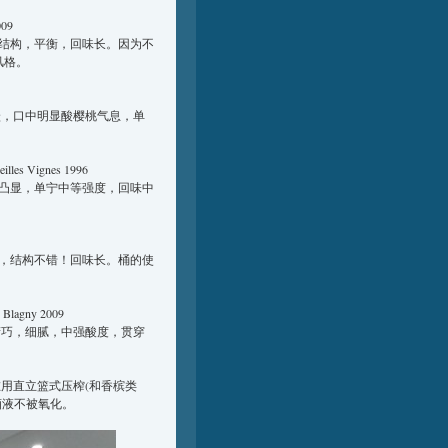
009
结构，平衡，回味长。因为不
风格。
跃，口中明显酸樱桃气息，单
lles Vignes 1996
凸显，单宁中等强度，回味中
，结构不错！回味长。桶的使
 Blagny 2009
精巧，细腻，中强酸度，贯穿
在用直立篮式压榨(和香槟类
了酒液不被氧化。