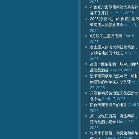
2025
布鲁塞尔国际葡萄酒大奖赛评
委工作开始
June 11, 2025
2025(宁夏.银川)布鲁塞尔国
葡萄酒大奖赛欢迎会
June 9,
2025
6月双子主题品酒聚
June 6,
2025
卷土重来的澳大利亚葡萄酒，
攻城略地的刀锋犹在
May 31,
2025
改变产区偏见的一场ASC的精
品酒品酒会
May 28, 2025
追求葡萄极致成熟年代，纳帕
赤霞珠的陈年实力小佐证
Apri
27, 2025
乐酒客精品美酒巡回品鉴沙龙
北京站
April 17, 2025
阳台无花果项目的准备
April 3
2025
第一次吃江西菜，野生黎蒿，
还有品酒小记录
March 22,
2025
吃喝小群酒聚，勃艮第和罗纳
河谷各一
March 10, 2025