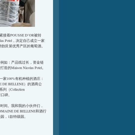
紧接着POUSSE D’OR被转
as Potel，决定自己成立一家
出产行销勃艮第优秀产区的葡萄酒。
原因（例如：产品线过长，资金链
ison Nicolas Potel。
家100%有机种植的酒庄：
HE DE BELLENE）的酒商公
llection
者口碑。
的空挡时间。我和我的小伙伴们，
E DE BELLENE和酒行
一级园，1款特级园。