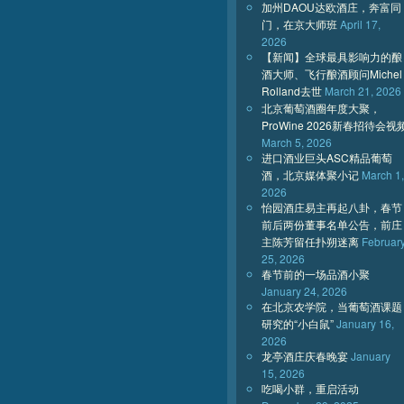
加州DAOU达欧酒庄，奔富同
门，在京大师班
April 17,
2026
【新闻】全球最具影响力的酿
酒大师、飞行酿酒顾问Michel
Rolland去世
March 21, 2026
北京葡萄酒圈年度大聚，
ProWine 2026新春招待会视
March 5, 2026
进口酒业巨头ASC精品葡萄
酒，北京媒体聚小记
March 1,
2026
怡园酒庄易主再起八卦，春节
前后两份董事名单公告，前庄
主陈芳留任扑朔迷离
Februar
25, 2026
春节前的一场品酒小聚
January 24, 2026
在北京农学院，当葡萄酒课题
研究的“小白鼠”
January 16,
2026
龙亭酒庄庆春晚宴
January
15, 2026
吃喝小群，重启活动