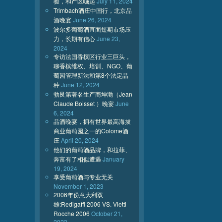
验，和产区崛起
July 11, 2024
Trimbach酒庄中国行，北京品
酒晚宴
June 26, 2024
波尔多葡萄酒直面短期市场压
力，长期有信心
June 23,
2024
专访法国香槟区行业三巨头，
聊香槟维权、培训、NGO、葡
萄园管理新法和第8个法定品
种
June 12, 2024
勃艮第著名生产商坤渤（Jean
Claude Boisset ）晚宴
June
6, 2024
品酒晚宴，拥有世界最高海拔
商业葡萄园之一的Colome酒
庄
April 20, 2024
他们的葡萄酒品牌，和拉菲、
奔富有了相似遭遇
January
19, 2024
享受葡萄酒与专业无关
November 1, 2023
2006年份意大利双
雄:Redigaffi 2006 VS. Vietti
Rocche 2006
October 21,
2023