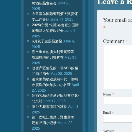
Leave a R
萄酒新品发布会
June 25,
2025
布鲁塞尔国际葡萄酒大奖赛评
Your email ad
委工作开始
June 11, 2025
2025(宁夏.银川)布鲁塞尔国际
*
葡萄酒大奖赛欢迎会
June 9,
2025
Comment
*
6月双子主题品酒聚
June 6,
2025
卷土重来的澳大利亚葡萄酒，
攻城略地的刀锋犹在
May 31,
2025
改变产区偏见的一场ASC的精
品酒品酒会
May 28, 2025
追求葡萄极致成熟年代，纳帕
赤霞珠的陈年实力小佐证
April
27, 2025
Name
*
乐酒客精品美酒巡回品鉴沙龙-
北京站
April 17, 2025
阳台无花果项目的准备
April 3,
2025
Email
*
第一次吃江西菜，野生黎蒿，
还有品酒小记录
March 22,
2025
Website