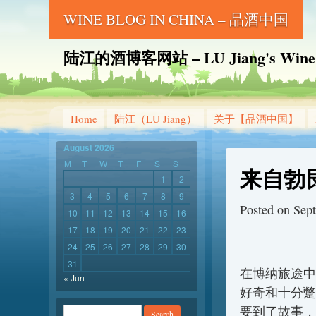
WINE BLOG IN CHINA – 品酒中国
陆江的酒博客网站 – LU Jiang's Wine B
Home
陆江（LU Jiang）
关于【品酒中国】
August 2026
M
T
W
T
F
S
S
来自勃
1
2
3
4
5
6
7
8
9
Posted on
Sep
10
11
12
13
14
15
16
17
18
19
20
21
22
23
24
25
26
27
28
29
30
31
在博纳旅途中
« Jun
好奇和十分蹩
要到了故事，