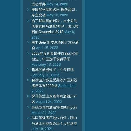
成功举办
May 14, 2023
美国加州纳帕名庄-鹿跃酒园，
东主变动
May 13, 2023
给了我惊喜的对决，从小乔到
周瑜的白马酒庄2014，出人意
料的Chadwick 2018
May 8,
2023
南非Spier斯皮尔酒园北京品酒
会
April 15, 2023
2023年度世界最佳侍酒师冠军
诞生，中国选手获得季军
February 13, 2023
收藏的酒涨价了，不舍得喝
January 13, 2023
解读波尔多圣爱美浓产区列级
酒庄体系2022版
September
9, 2022
探寻贺兰山东麓葡萄酒银川产
区
August 24, 2022
加强型葡萄酒波特收藏知识点
March 24, 2022
法国顶级酒庄地位自保，聊白
马酒庄和奥颂酒庄今天的退赛
July 10, 2021