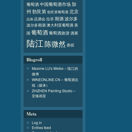
加
葡萄酒
中国葡萄酒市场
北京
州
勃艮第
勃艮第葡萄酒
波尔多
期酒
品酒会
拉菲
品酒
波尔多期酒
澳大利亚葡萄酒
美
葡萄酒
葡萄酒旅游
国
酒展
陆江
陈微然
香槟
Blogroll
Maxime LU's Weibo – 陆江的
微博
WINEONLINE.CN – 葡萄酒在
线（媒体）
ZHIZHEN Painting Studio –
至臻画室
Meta
Log in
Entries feed