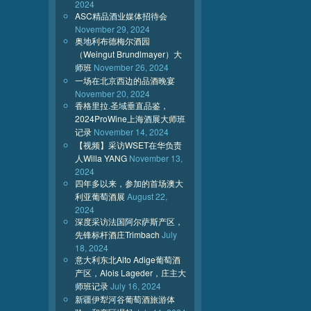
2024
ASC精品酒业媒体招待会
November 29, 2024
奥地利布德梅尔酒园
（Weingut Brundlmayer）大
师班
November 26, 2024
一场在北京西边的品酒晚宴
November 20, 2024
香格里拉.圣域垂直品鉴，
2024ProWine上海酒展大师班
记录
November 14, 2024
【视频】采访WSET在华负责
人Willa YANG
November 13,
2024
四年多以来，参加的首场澳大
利亚葡萄酒展
August 22,
2024
深度采访法国阿尔萨斯产区，
先锋标杆酒庄Trimbach
July
18, 2024
意大利东北Alto Adige葡萄酒
产区，Alois Lageder，庄主大
师班记录
July 16, 2024
新疆伊犁河谷葡萄酒旅游体