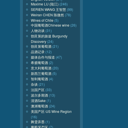
Maxime LU (陆江)
(246)
SERIEN WANG 王智慧
(99)
Weiran CHEN 陈微然
(78)
Wines of Chile
(5)
中国葡萄酒Chinese wine
(26)
人物访谈
(31)
勃艮第的旅途 Burgundy
Discovery
(24)
勃艮第葡萄酒
(21)
品酒记录
(12)
媒体合作与报道
(47)
希腊葡萄酒
(2)
意大利葡萄酒
(20)
新西兰葡萄酒
(5)
智利葡萄酒
(4)
杂谈
(21)
法国产区
(33)
波尔多期酒
(13)
清酒Sake
(1)
澳洲葡萄酒
(24)
美国产区-US Wine Region
(16)
舞雯弄墨
(1)
葡萄牙产区
(7)