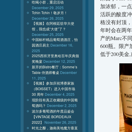
吃喝小群，重启活动
加浓郁，一点
December 29, 2025
Tchin Tchin！敬岁月！
活跃的酸度冲破
December 26, 2025
格没有封顶，是
【视频】在阿根廷驻华大使
馆，我也成“大使”了？
年时会在两年
December 25, 2025
产的Marc
中国标杆精品葡萄酒酒庄，怡
园酒庄易主
December 16,
600瓶。限
2025
低于200美
2025西班牙里奥哈百年庆典颁
奖晚宴
December 12, 2025
新开的Bistro餐厅：Somme’s
Table 侍酒师餐桌
December
11, 2025
【视频】参加庆祝博赛家族
（BOISSET）进入中国市场
30 周年
December 4, 2025
现阶段有真正收藏级的中国葡
萄酒吗？
December 2, 2025
波尔多葡萄酒的年度品鉴会
【VINTAGE BORDEAUX
2022】
November 26, 2025
时光之酿，迦南美地魔方垂直