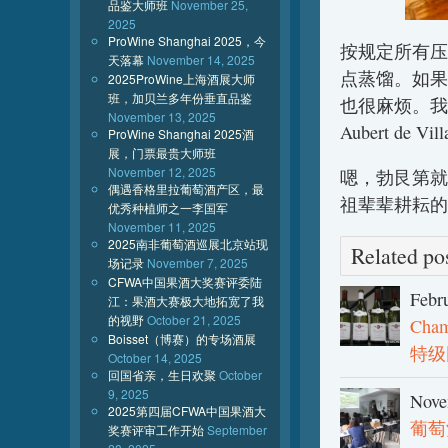
品鉴大师班
November 25,
2025
ProWine Shanghai 2025，今
按规定所有压
天落幕
November 14, 2025
点蒸馏。如果
2025ProWine上海酒展大师
班，加贝兰多年份垂直品鉴
也很麻烦。我
November 13, 2025
Aubert d
ProWine Shanghai 2025酒
展，门票最贵大师班
November 12, 2025
嗯，勃艮第就
偶遇香格里拉葡萄酒产区，最
祖辈辈耕耘的
优秀种植师之一李国军
November 11, 2025
2025南非葡萄酒巡展北京站现
Related 
场记录
November 7, 2025
CFWA中国果酒大奖赛评委陆
Febr
江：果酒大赛极大地拓宽了我
的视野
October 21, 2025
Cha
Boisset（博赛）的专场酒展
特级
October 14, 2025
回国省亲，生日欢聚
October
9, 2025
Nove
2025第四届CFWA中国果酒大
葡萄
奖赛评审工作开始
September