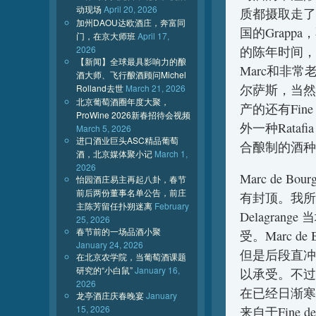
动现场
April 20, 2026
质都摄取走了
加州DAOU达欧酒庄，奔富同
国的Grapp
门，在京大师班
April 17,
2026
的陈年时间，会有
【新闻】全球最具影响力的酿
Marc和非常
酒大师、飞行酿酒顾问Michel
尔萨斯，当然
Rolland去世
March 21, 2026
北京葡萄酒圈年度大聚，
产的还有Fine
ProWine 2026新春招待会视频
外一种Ratafia
March 5, 2026
进口酒业巨头ASC精品葡萄
合酿制的酒种
酒，北京媒体聚小记
March 1,
2026
Marc de
怡园酒庄易主再起八卦，春节
前后两份董事名单公告，前庄
有封顶。我所品尝过
主陈芳留任扑朔迷离
February
Delagra
25, 2026
春节前的一场品酒小聚
受。Marc 
January 24, 2026
但是后段直冲
在北京农学院，当葡萄酒课题
研究的“小白鼠”
January 16,
以承受。不过
2026
在已经日渐寒
龙亭酒庄庆春晚宴
January
15, 2026
来自于Fine 