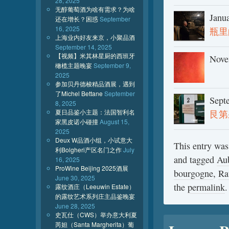
28, 2025
无醇葡萄酒为啥有需求？为啥
Janu
还在增长？困惑
September
16, 2025
瓶里的
上海业内好友来京，小聚品酒
September 14, 2025
【视频】米其林星厨的西班牙
Nove
橄榄主题晚宴
September 9,
2025
参加贝丹德梭精品酒展，遇到
了Michel Bettane
September
Sept
8, 2025
夏日品鉴小主题：法国智利名
艮第
家黑皮诺小碰撞
August 15,
2025
Deux W品酒小组，小试意大
This entry was
利Bolgheri产区名门之作
July
and tagged
Aub
16, 2025
ProWine Beijing 2025酒展
bourgogne
,
Ra
June 30, 2025
the
permalink
.
露纹酒庄（Leeuwin Estate）
的露纹艺术系列庄主品鉴晚宴
June 28, 2025
史瓦仕（CWS）举办意大利夏
芮妲（Santa Margherita）葡