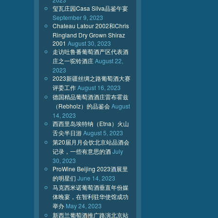
玺瓦庄园Casa Silva品鉴午宴
September 9, 2023
Chateau Latour 2002和Chris
Ringland Dry Grown Shiraz
2001
August 30, 2023
走访吐鲁番葡萄酒产区代表酒
庄之一驼铃酒庄
August 22,
2023
2023新疆丝绸之路葡萄酒大赛
评委工作
August 16, 2023
德国精品葡萄酒酒庄雷布霍兹
（Rebholz）的品鉴会
August
14, 2023
西西里岛埃特纳（Etna）火山
舌尖半日游
August 5, 2023
第20届月月会饮北京站品酒会
记录，一些有意思的酒
July
30, 2023
ProWine Beijing 2023酒展里
的明星们
June 14, 2023
马克西米诺葡萄酒垂直年份媒
体晚宴，在智利驻华使馆成功
举办
May 24, 2023
新西兰葡萄酒推广路演北京站