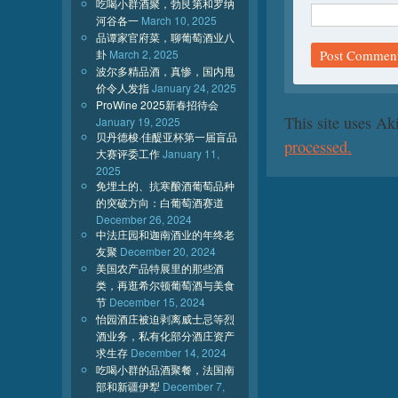
吃喝小群酒聚，勃艮第和罗纳
河谷各一
March 10, 2025
品谭家官府菜，聊葡萄酒业八
卦
March 2, 2025
波尔多精品酒，真惨，国内甩
价令人发指
January 24, 2025
ProWine 2025新春招待会
This site uses A
January 19, 2025
贝丹德梭·佳醍亚杯第一届盲品
processed.
大赛评委工作
January 11,
2025
免埋土的、抗寒酿酒葡萄品种
的突破方向：白葡萄酒赛道
December 26, 2024
中法庄园和迦南酒业的年终老
友聚
December 20, 2024
美国农产品特展里的那些酒
类，再逛希尔顿葡萄酒与美食
节
December 15, 2024
怡园酒庄被迫剥离威士忌等烈
酒业务，私有化部分酒庄资产
求生存
December 14, 2024
吃喝小群的品酒聚餐，法国南
部和新疆伊犁
December 7,