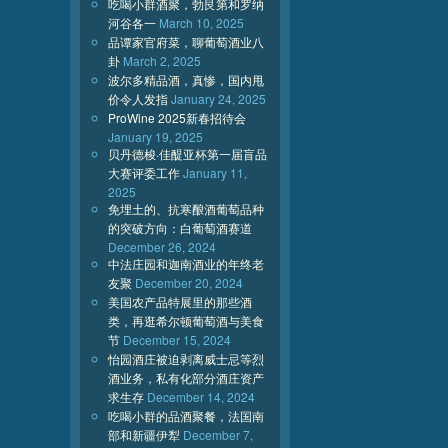
吃喝小群酒聚，勃艮第和罗纳
河谷各一
March 10, 2025
品谭家官府菜，聊葡萄酒业八
卦
March 2, 2025
波尔多精品酒，真惨，国内甩
价令人发指
January 24, 2025
ProWine 2025新春招待会
January 19, 2025
贝丹德梭·佳醍亚杯第一届盲品
大赛评委工作
January 11,
2025
免埋土的、抗寒酿酒葡萄品种
的突破方向：白葡萄酒赛道
December 26, 2024
中法庄园和迦南酒业的年终老
友聚
December 20, 2024
美国农产品特展里的那些酒
类，再逛希尔顿葡萄酒与美食
节
December 15, 2024
怡园酒庄被迫剥离威士忌等烈
酒业务，私有化部分酒庄资产
求生存
December 14, 2024
吃喝小群的品酒聚餐，法国南
部和新疆伊犁
December 7,