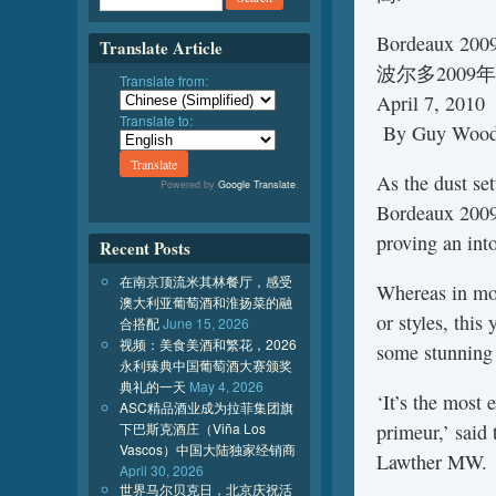
Bordeaux 2009:
Translate Article
波尔多200
Translate from:
April 7, 2010
Translate to:
By Guy Wood
As the dust se
Powered by
Google Translate
.
Bordeaux 2009 
proving an into
Recent Posts
在南京顶流米其林餐厅，感受
Whereas in mos
澳大利亚葡萄酒和淮扬菜的融
or styles, this
合搭配
June 15, 2026
视频：美食美酒和繁花，2026
some stunning
永利臻典中国葡萄酒大赛颁奖
典礼的一天
May 4, 2026
‘It’s the most 
ASC精品酒业成为拉菲集团旗
下巴斯克酒庄（Viña Los
primeur,’ said
Vascos）中国大陆独家经销商
Lawther MW.
April 30, 2026
世界马尔贝克日，北京庆祝活