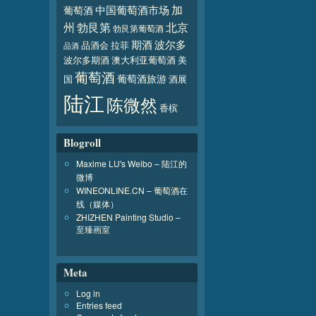
加
葡萄酒
中国葡萄酒市场
北京
州
勃艮第
勃艮第葡萄酒
波尔多
期酒
品酒会
拉菲
品酒
波尔多期酒
澳大利亚葡萄酒
美
葡萄酒
葡萄酒旅游
国
酒展
陆江
陈微然
香槟
Blogroll
Maxime LU's Weibo – 陆江的
微博
WINEONLINE.CN – 葡萄酒在
线（媒体）
ZHIZHEN Painting Studio –
至臻画室
Meta
Log in
Entries feed