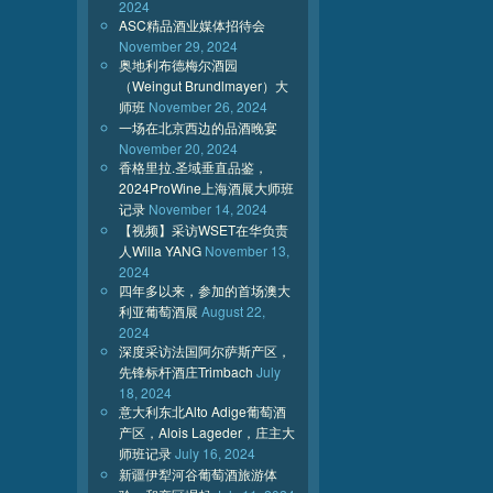
2024
ASC精品酒业媒体招待会
November 29, 2024
奥地利布德梅尔酒园
（Weingut Brundlmayer）大
师班
November 26, 2024
一场在北京西边的品酒晚宴
November 20, 2024
香格里拉.圣域垂直品鉴，
2024ProWine上海酒展大师班
记录
November 14, 2024
【视频】采访WSET在华负责
人Willa YANG
November 13,
2024
四年多以来，参加的首场澳大
利亚葡萄酒展
August 22,
2024
深度采访法国阿尔萨斯产区，
先锋标杆酒庄Trimbach
July
18, 2024
意大利东北Alto Adige葡萄酒
产区，Alois Lageder，庄主大
师班记录
July 16, 2024
新疆伊犁河谷葡萄酒旅游体