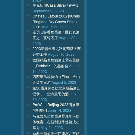
玺瓦庄园Casa Silva品鉴午宴
September 9, 2023
Chateau Latour 2002和Chris
Ringland Dry Grown Shiraz
2001
August 30, 2023
走访吐鲁番葡萄酒产区代表酒
庄之一驼铃酒庄
August 22,
2023
2023新疆丝绸之路葡萄酒大赛
评委工作
August 16, 2023
德国精品葡萄酒酒庄雷布霍兹
（Rebholz）的品鉴会
August
14, 2023
西西里岛埃特纳（Etna）火山
舌尖半日游
August 5, 2023
第20届月月会饮北京站品酒会
记录，一些有意思的酒
July
30, 2023
ProWine Beijing 2023酒展里
的明星们
June 14, 2023
马克西米诺葡萄酒垂直年份媒
体晚宴，在智利驻华使馆成功
举办
May 24, 2023
新西兰葡萄酒推广路演北京站