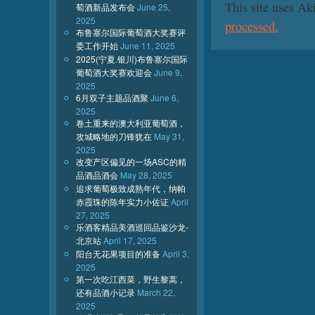
This site uses A
萄酒新品发布会
June 25,
2025
processed.
布鲁塞尔国际葡萄酒大奖赛评
委工作开始
June 11, 2025
2025(宁夏.银川)布鲁塞尔国际
葡萄酒大奖赛欢迎会
June 9,
2025
6月双子主题品酒聚
June 6,
2025
卷土重来的澳大利亚葡萄酒，
攻城略地的刀锋犹在
May 31,
2025
改变产区偏见的一场ASC的精
品酒品酒会
May 28, 2025
追求葡萄极致成熟年代，纳帕
赤霞珠的陈年实力小佐证
April
27, 2025
乐酒客精品美酒巡回品鉴沙龙-
北京站
April 17, 2025
阳台无花果项目的准备
April 3,
2025
第一次吃江西菜，野生黎蒿，
还有品酒小记录
March 22,
2025