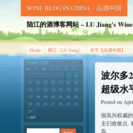
WINE BLOG IN CHINA – 品酒中国
陆江的酒博客网站 – LU Jiang's Wine B
Home
陆江（LU Jiang）
关于【品酒中国】
August 2026
M
T
W
T
F
S
S
波尔多2
1
2
3
4
5
6
7
8
9
超级水平
10
11
12
13
14
15
16
17
18
19
20
21
22
23
Posted on
Apri
24
25
26
27
28
29
30
31
很高兴权威的D
« Jun
主们收敛点.
高.