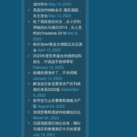
成功举办
May 14, 2023
美国加州纳帕名庄-鹿跃酒园，
东主变动
May 13, 2023
给了我惊喜的对决，从小乔到
周瑜的白马酒庄2014，出人意
料的Chadwick 2018
May 8,
2023
南非Spier斯皮尔酒园北京品酒
会
April 15, 2023
2023年度世界最佳侍酒师冠军
诞生，中国选手获得季军
February 13, 2023
收藏的酒涨价了，不舍得喝
January 13, 2023
解读波尔多圣爱美浓产区列级
酒庄体系2022版
September
9, 2022
探寻贺兰山东麓葡萄酒银川产
区
August 24, 2022
加强型葡萄酒波特收藏知识点
March 24, 2022
法国顶级酒庄地位自保，聊白
马酒庄和奥颂酒庄今天的退赛
July 10, 2021