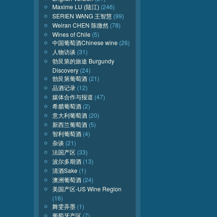
Maxime LU (陆江)
(246)
SERIEN WANG 王智慧
(99)
Weiran CHEN 陈微然
(78)
Wines of Chile
(5)
中国葡萄酒Chinese wine
(26)
人物访谈
(31)
勃艮第的旅途 Burgundy
Discovery
(24)
勃艮第葡萄酒
(21)
品酒记录
(12)
媒体合作与报道
(47)
希腊葡萄酒
(2)
意大利葡萄酒
(20)
新西兰葡萄酒
(5)
智利葡萄酒
(4)
杂谈
(21)
法国产区
(33)
波尔多期酒
(13)
清酒Sake
(1)
澳洲葡萄酒
(24)
美国产区-US Wine Region
(16)
舞雯弄墨
(1)
葡萄牙产区
(7)