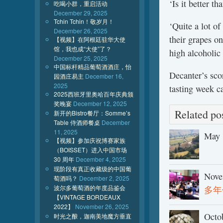
‘Is it better t
吃喝小群，重启活动
December 29, 2025
Tchin Tchin！敬岁月！
‘Quite a lot o
December 26, 2025
their grapes on
【视频】在阿根廷驻华大使
馆，我也成“大使”了？
high alcoholic 
December 25, 2025
中国标杆精品葡萄酒酒庄，怡
Decanter’s sco
园酒庄易主
December 16,
2025
tasting week c
2025西班牙里奥哈百年庆典颁
奖晚宴
December 12, 2025
Related 
新开的Bistro餐厅：Somme’s
Table 侍酒师餐桌
December
11, 2025
May 
【视频】参加庆祝博赛家族
（BOISSET）进入中国市场
30 周年
December 4, 2025
现阶段有真正收藏级的中国葡
Nove
萄酒吗？
December 2, 2025
波尔多葡萄酒的年度品鉴会
多年
【VINTAGE BORDEAUX
2022】
November 26, 2025
Octo
时光之酿，迦南美地魔方垂直