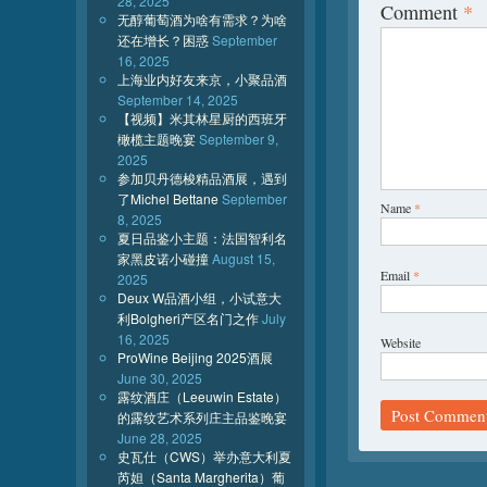
28, 2025
Comment
*
无醇葡萄酒为啥有需求？为啥
还在增长？困惑
September
16, 2025
上海业内好友来京，小聚品酒
September 14, 2025
【视频】米其林星厨的西班牙
橄榄主题晚宴
September 9,
2025
参加贝丹德梭精品酒展，遇到
了Michel Bettane
September
Name
*
8, 2025
夏日品鉴小主题：法国智利名
家黑皮诺小碰撞
August 15,
Email
*
2025
Deux W品酒小组，小试意大
利Bolgheri产区名门之作
July
16, 2025
Website
ProWine Beijing 2025酒展
June 30, 2025
露纹酒庄（Leeuwin Estate）
的露纹艺术系列庄主品鉴晚宴
June 28, 2025
史瓦仕（CWS）举办意大利夏
芮妲（Santa Margherita）葡