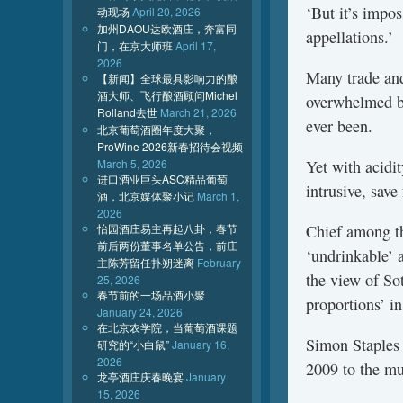
‘But it’s impo
动现场
April 20, 2026
加州DAOU达欧酒庄，奔富同
appellations.’
门，在京大师班
April 17,
2026
Many trade and
【新闻】全球最具影响力的酿
酒大师、飞行酿酒顾问Michel
overwhelmed by
Rolland去世
March 21, 2026
ever been.
北京葡萄酒圈年度大聚，
ProWine 2026新春招待会视频
March 5, 2026
Yet with acidit
进口酒业巨头ASC精品葡萄
intrusive, save
酒，北京媒体聚小记
March 1,
2026
怡园酒庄易主再起八卦，春节
Chief among th
前后两份董事名单公告，前庄
‘undrinkable’ 
主陈芳留任扑朔迷离
February
the view of So
25, 2026
春节前的一场品酒小聚
proportions’ 
January 24, 2026
在北京农学院，当葡萄酒课题
Simon Staples
研究的“小白鼠”
January 16,
2026
2009 to the mu
龙亭酒庄庆春晚宴
January
15, 2026