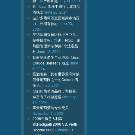
验，和产区崛起
July 11, 2024
Trimbach酒庄中国行，北京品
酒晚宴
June 26, 2024
波尔多葡萄酒直面短期市场压
力，长期有信心
June 23,
2024
专访法国香槟区行业三巨头，
聊香槟维权、培训、NGO、葡
萄园管理新法和第8个法定品
种
June 12, 2024
勃艮第著名生产商坤渤（Jean
Claude Boisset ）晚宴
June
6, 2024
品酒晚宴，拥有世界最高海拔
商业葡萄园之一的Colome酒
庄
April 20, 2024
他们的葡萄酒品牌，和拉菲、
奔富有了相似遭遇
January
19, 2024
享受葡萄酒与专业无关
November 1, 2023
2006年份意大利双
雄:Redigaffi 2006 VS. Vietti
Rocche 2006
October 21,
2023