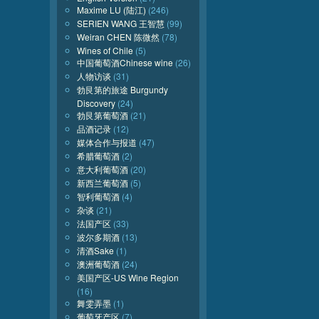
Maxime LU (陆江)
(246)
SERIEN WANG 王智慧
(99)
Weiran CHEN 陈微然
(78)
Wines of Chile
(5)
中国葡萄酒Chinese wine
(26)
人物访谈
(31)
勃艮第的旅途 Burgundy
Discovery
(24)
勃艮第葡萄酒
(21)
品酒记录
(12)
媒体合作与报道
(47)
希腊葡萄酒
(2)
意大利葡萄酒
(20)
新西兰葡萄酒
(5)
智利葡萄酒
(4)
杂谈
(21)
法国产区
(33)
波尔多期酒
(13)
清酒Sake
(1)
澳洲葡萄酒
(24)
美国产区-US Wine Region
(16)
舞雯弄墨
(1)
葡萄牙产区
(7)