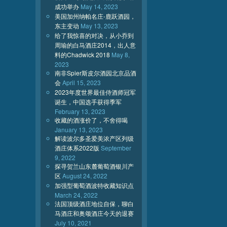
成功举办
May 14, 2023
美国加州纳帕名庄-鹿跃酒园，
东主变动
May 13, 2023
给了我惊喜的对决，从小乔到
周瑜的白马酒庄2014，出人意
料的Chadwick 2018
May 8,
2023
南非Spier斯皮尔酒园北京品酒
会
April 15, 2023
2023年度世界最佳侍酒师冠军
诞生，中国选手获得季军
February 13, 2023
收藏的酒涨价了，不舍得喝
January 13, 2023
解读波尔多圣爱美浓产区列级
酒庄体系2022版
September
9, 2022
探寻贺兰山东麓葡萄酒银川产
区
August 24, 2022
加强型葡萄酒波特收藏知识点
March 24, 2022
法国顶级酒庄地位自保，聊白
马酒庄和奥颂酒庄今天的退赛
July 10, 2021