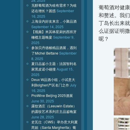
28, 2025
无醇葡萄酒为啥有需求？为啥
葡萄酒对健康
还在增长？困惑
September
和赘述。我们
16, 2025
上海业内好友来京，小聚品酒
丁岛长出来就
September 14, 2025
么证据证明撒
【视频】米其林星厨的西班牙
橄榄主题晚宴
September 9,
呢？
2025
参加贝丹德梭精品酒展，遇到
了Michel Bettane
September
8, 2025
夏日品鉴小主题：法国智利名
家黑皮诺小碰撞
August 15,
2025
Deux W品酒小组，小试意大
利Bolgheri产区名门之作
July
16, 2025
ProWine Beijing 2025酒展
June 30, 2025
露纹酒庄（Leeuwin Estate）
的露纹艺术系列庄主品鉴晚宴
June 28, 2025
史瓦仕（CWS）举办意大利夏
芮妲（Santa Margherita）葡