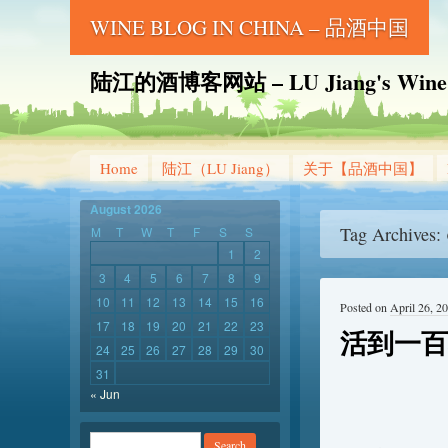
WINE BLOG IN CHINA – 品酒中国
陆江的酒博客网站 – LU Jiang's Wine B
Home
陆江（LU Jiang）
关于【品酒中国】
August 2026
Tag Archives:
M
T
W
T
F
S
S
1
2
3
4
5
6
7
8
9
10
11
12
13
14
15
16
Posted on
April 26, 2
17
18
19
20
21
22
23
活到一百
24
25
26
27
28
29
30
31
« Jun