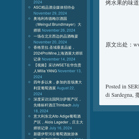
烤水果的味道
2024
ASC精品酒业媒体招待会
November 29, 2024
奥地利布德梅尔酒园
（Weingut Brundlmayer）大
师班
November 26, 2024
一场在北京西边的品酒晚宴
November 20, 2024
原文出处：www.w
香格里拉.圣域垂直品鉴，
2024ProWine上海酒展大师班
记录
November 14, 2024
【视频】采访WSET在华负责
人Willa YANG
November 13,
2024
四年多以来，参加的首场澳大
Posted in
SE
利亚葡萄酒展
August 22,
2024
di Sardegna
,
深度采访法国阿尔萨斯产区，
先锋标杆酒庄Trimbach
July
18, 2024
意大利东北Alto Adige葡萄酒
产区，Alois Lageder，庄主大
师班记录
July 16, 2024
新疆伊犁河谷葡萄酒旅游体