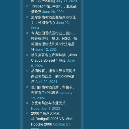
验，和产区崛起
July 11, 2024
Trimbach酒庄中国行，北京品
酒晚宴
June 26, 2024
波尔多葡萄酒直面短期市场压
力，长期有信心
June 23,
2024
专访法国香槟区行业三巨头，
聊香槟维权、培训、NGO、葡
萄园管理新法和第8个法定品
种
June 12, 2024
勃艮第著名生产商坤渤（Jean
Claude Boisset ）晚宴
June
6, 2024
品酒晚宴，拥有世界最高海拔
商业葡萄园之一的Colome酒
庄
April 20, 2024
他们的葡萄酒品牌，和拉菲、
奔富有了相似遭遇
January
19, 2024
享受葡萄酒与专业无关
November 1, 2023
2006年份意大利双
雄:Redigaffi 2006 VS. Vietti
Rocche 2006
October 21,
2023