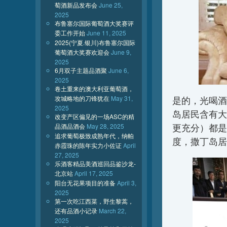
萄酒新品发布会
June 25,
2025
布鲁塞尔国际葡萄酒大奖赛评
委工作开始
June 11, 2025
2025(宁夏.银川)布鲁塞尔国际
葡萄酒大奖赛欢迎会
June 9,
2025
6月双子主题品酒聚
June 6,
2025
卷土重来的澳大利亚葡萄酒，
攻城略地的刀锋犹在
May 31,
是的，光喝酒
2025
岛居民含有大
改变产区偏见的一场ASC的精
品酒品酒会
May 28, 2025
更充分）都是
追求葡萄极致成熟年代，纳帕
度，撒丁岛居
赤霞珠的陈年实力小佐证
April
27, 2025
乐酒客精品美酒巡回品鉴沙龙-
北京站
April 17, 2025
阳台无花果项目的准备
April 3,
2025
第一次吃江西菜，野生黎蒿，
还有品酒小记录
March 22,
2025