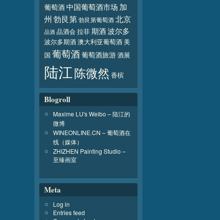
加
葡萄酒
中国葡萄酒市场
北京
州
勃艮第
勃艮第葡萄酒
波尔多
期酒
品酒会
拉菲
品酒
波尔多期酒
澳大利亚葡萄酒
美
葡萄酒
葡萄酒旅游
国
酒展
陆江
陈微然
香槟
Blogroll
Maxime LU's Weibo – 陆江的
微博
WINEONLINE.CN – 葡萄酒在
线（媒体）
ZHIZHEN Painting Studio –
至臻画室
Meta
Log in
Entries feed