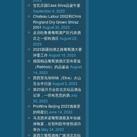
玺瓦庄园Casa Silva品鉴午宴
September 9, 2023
Chateau Latour 2002和Chris
Ringland Dry Grown Shiraz
2001
August 30, 2023
走访吐鲁番葡萄酒产区代表酒
庄之一驼铃酒庄
August 22,
2023
2023新疆丝绸之路葡萄酒大赛
评委工作
August 16, 2023
德国精品葡萄酒酒庄雷布霍兹
（Rebholz）的品鉴会
August
14, 2023
西西里岛埃特纳（Etna）火山
舌尖半日游
August 5, 2023
第20届月月会饮北京站品酒会
记录，一些有意思的酒
July
30, 2023
ProWine Beijing 2023酒展里
的明星们
June 14, 2023
马克西米诺葡萄酒垂直年份媒
体晚宴，在智利驻华使馆成功
举办
May 24, 2023
新西兰葡萄酒推广路演北京站