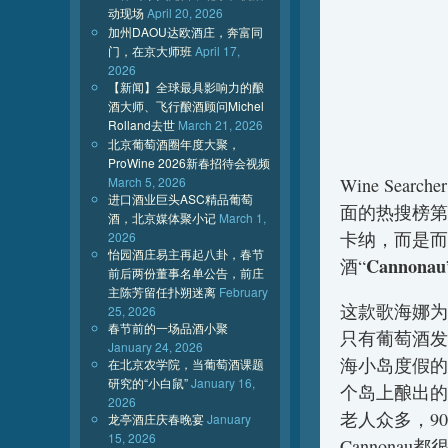
动现场
April 20, 2026
加州DAOU达欧酒庄，奔富同
门，在京大师班
April 17,
2026
【新闻】全球最具影响力的酿
酒大师、飞行酿酒顾问Michel
Rolland去世
March 21, 2026
北京葡萄酒圈年度大聚，
ProWine 2026新春招待会视频
March 5, 2026
Wine Se
进口酒业巨头ASC精品葡萄
面的热搜榜第
酒，北京媒体聚小记
March 1,
卡纳，而是而
2026
怡园酒庄易主再起八卦，春节
Cannonau
酒“
前后两份董事名单公告，前庄
主陈芳留任扑朔迷离
February
这款歌海娜为
25, 2026
春节前的一场品酒小聚
只有葡萄酒发
January 24, 2026
海小岛度假的
在北京农学院，当葡萄酒课题
研究的“小白鼠”
January 16,
个岛上酿出的
2026
老人众多，9
龙亭酒庄庆春晚宴
January
15, 2026
Cannona