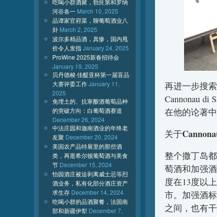
吃喝小群酒聚，勃艮第和罗纳
河谷各一
March 10, 2025
品谭家官府菜，聊葡萄酒业八
卦
March 2, 2025
波尔多精品酒，真惨，国内甩
价令人发指
January 24, 2025
ProWine 2025新春招待会
January 19, 2025
贝丹德梭·佳醍亚杯第一届盲品
大赛评委工作
January 11,
再进一步搜索
2025
Cannonau
免埋土的、抗寒酿酒葡萄品种
的突破方向：白葡萄酒赛道
在他的论著中
December 26, 2024
中法庄园和迦南酒业的年终老
Cannonau
关于
友聚
December 20, 2024
美国农产品特展里的那些酒
整个撒丁岛都在C
类，再逛希尔顿葡萄酒与美食
节
December 15, 2024
萄酒和加强酒。
怡园酒庄被迫剥离威士忌等烈
度在13度以
酒业务，私有化部分酒庄资产
求生存
December 14, 2024
市。加强酒标以“
吃喝小群的品酒聚餐，法国南
之间，也有干
部和新疆伊犁
December 7,