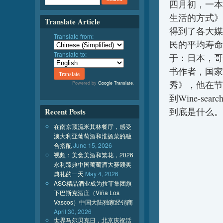
四月初，一本
生活的方式》
Translate Article
得到了各大媒
Translate from:
民的平均寿命
Translate to:
于：日本，哥
书作者，国家地
秀》，他在节
Powered by
Google Translate
.
到Wine-se
到底是什么。
Recent Posts
在南京顶流米其林餐厅，感受
澳大利亚葡萄酒和淮扬菜的融
合搭配
June 15, 2026
视频：美食美酒和繁花，2026
永利臻典中国葡萄酒大赛颁奖
典礼的一天
May 4, 2026
ASC精品酒业成为拉菲集团旗
下巴斯克酒庄（Viña Los
Vascos）中国大陆独家经销商
April 30, 2026
世界马尔贝克日，北京庆祝活