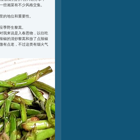
一些湘菜有不少风格交集。
里的地位和重要性。
应季野生黎蒿。
对我来说是入春恩物，以往吃
辣椒的清炒黎蒿和放了点辣椒
微有点老，不过这类有烟火气