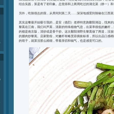
结合实践，算是有了初印象。总觉得和上两周吃过的湖北菜（静一）和
另外，吃辣很怂的我，从席间到第二天……深深地感受到辣椒在江西菜
其实这餐最开始吸引我的，是安（德烈）老师特意跑鄱阳湖边，找来的
黎蒿在江南，我们叫芦蒿，清新的特殊植物气息，出菜率很低的嫩杆，
的都是南京版，清炒或是香干炒。这次鄱阳湖野生黎蒿做了两道，没放
的腊肉炒黎蒿。店家勤俭，对嫩杆有略宽容摘捡标准，所以出品口感稍
的馆子，就算没那么精细，带着亲切和锅气，也是感觉可口的。
e
.
6
商