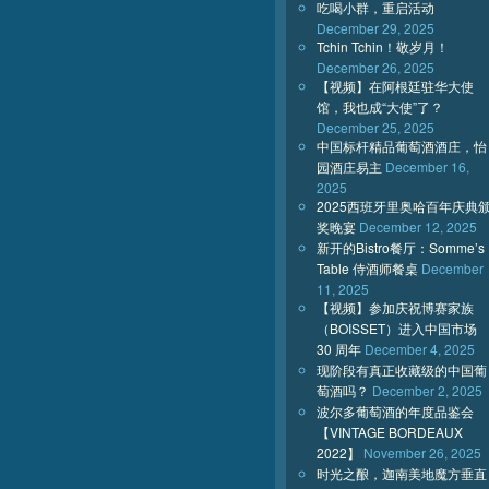
吃喝小群，重启活动
December 29, 2025
Tchin Tchin！敬岁月！
December 26, 2025
【视频】在阿根廷驻华大使
馆，我也成“大使”了？
December 25, 2025
中国标杆精品葡萄酒酒庄，怡
园酒庄易主
December 16,
2025
2025西班牙里奥哈百年庆典
奖晚宴
December 12, 2025
新开的Bistro餐厅：Somme’s
Table 侍酒师餐桌
December
11, 2025
【视频】参加庆祝博赛家族
（BOISSET）进入中国市场
30 周年
December 4, 2025
现阶段有真正收藏级的中国葡
萄酒吗？
December 2, 2025
波尔多葡萄酒的年度品鉴会
【VINTAGE BORDEAUX
2022】
November 26, 2025
时光之酿，迦南美地魔方垂直