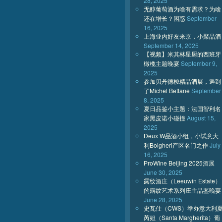
28, 2025
无醇葡萄酒为啥有需求？为啥
还在增长？困惑
September
16, 2025
上海业内好友来京，小聚品酒
September 14, 2025
【视频】米其林星厨的西班牙
橄榄主题晚宴
September 9,
2025
参加贝丹德梭精品酒展，遇到
了Michel Bettane
September
8, 2025
夏日品鉴小主题：法国智利名
家黑皮诺小碰撞
August 15,
2025
Deux W品酒小组，小试意大
利Bolgheri产区名门之作
July
16, 2025
ProWine Beijing 2025酒展
June 30, 2025
露纹酒庄（Leeuwin Estate）
的露纹艺术系列庄主品鉴晚宴
June 28, 2025
史瓦仕（CWS）举办意大利
芮妲（Santa Margherita）葡