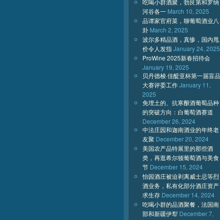
吃喝小群酒聚，勃艮第和罗纳
河谷各一
March 10, 2025
品谭家官府菜，聊葡萄酒业八
卦
March 2, 2025
波尔多精品酒，真惨，国内甩
价令人发指
January 24, 2025
ProWine 2025新春招待会
January 19, 2025
贝丹德梭·佳醍亚杯第一届盲
大赛评委工作
January 11,
2025
免埋土的、抗寒酿酒葡萄品种
的突破方向：白葡萄酒赛道
December 26, 2024
中法庄园和迦南酒业的年终老
友聚
December 20, 2024
美国农产品特展里的那些酒
类，再逛希尔顿葡萄酒与美食
节
December 15, 2024
怡园酒庄被迫剥离威士忌等烈
酒业务，私有化部分酒庄资产
求生存
December 14, 2024
吃喝小群的品酒聚餐，法国南
部和新疆伊犁
December 7,