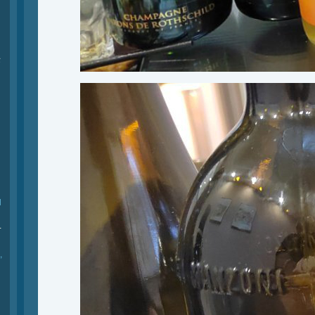
际
l
-
,