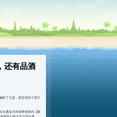
，还有品酒
还漏吃了几道，甚至有拍了照片
这次在通县方向双桥地界的【鄱
在座朋友们的片言只语分享，