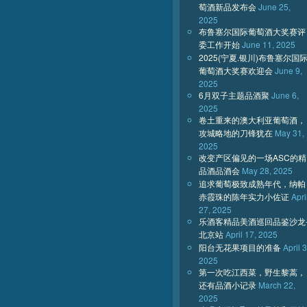
萄酒新品发布会
June 25,
2025
布鲁塞尔国际葡萄酒大奖赛评
委工作开始
June 11, 2025
2025(宁夏.银川)布鲁塞尔国
葡萄酒大奖赛欢迎会
June 9,
2025
6月双子主题品酒聚
June 6,
2025
卷土重来的澳大利亚葡萄酒，
攻城略地的刀锋犹在
May 31,
2025
改变产区偏见的一场ASC的精
品酒品酒会
May 28, 2025
追求葡萄极致成熟年代，纳帕
赤霞珠的陈年实力小佐证
Apri
27, 2025
乐酒客精品美酒巡回品鉴沙龙
北京站
April 17, 2025
阳台无花果项目的准备
April 3
2025
第一次吃江西菜，野生黎蒿，
还有品酒小记录
March 22,
2025