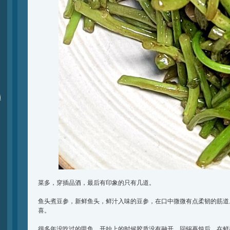
颁
菜多，穿插品酒，最后有印象的只有几道。
鱼头煮豆参，新鲜鱼头，鲜汁入味的豆参，在口中微微有点柔韧的筋道
喜。
很多年没吃过的甲鱼，开始上的时候胶质没有融开，回锅再炖后，在鲜