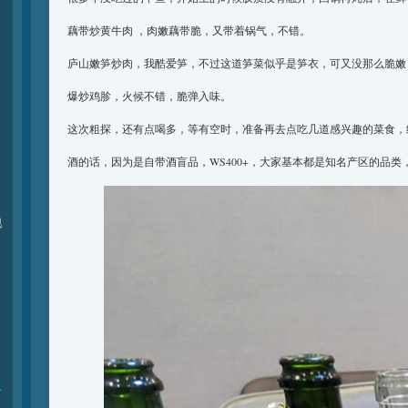
藕带炒黄牛肉 ，肉嫩藕带脆，又带着锅气，不错。
庐山嫩笋炒肉，我酷爱笋，不过这道笋菜似乎是笋衣，可又没那么脆嫩
爆炒鸡胗，火候不错，脆弹入味。
这次粗探，还有点喝多，等有空时，准备再去点吃几道感兴趣的菜食，
酒的话，因为是自带酒盲品，WS400+，大家基本都是知名产区的品类
现
r