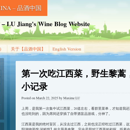
CHINA – 品酒中国
Jiang's Wine Blog Website
g）
关于【品酒中国】
English Version
第一次吃江西菜，野生黎蒿
小记录
Posted on
March 22, 2025
by
Maxime LU
上周，是我第一次集中试江西菜，20道左右，看群里菜单，才知道我
也没吃到的，因为席间还穿插了自带酒盲品游戏，分神了。
​江西菜是我的绝对盲区，从没去过江西，之前也没正经吃过江西菜，
阳湖烧菜馆·河鲜馆】的主题美食聚，完全是我对江西菜的初探，听着