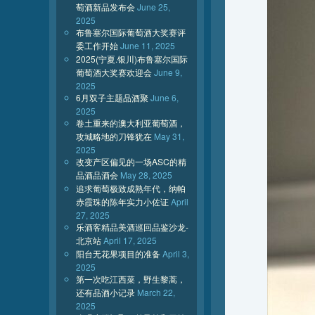
萄酒新品发布会
June 25,
2025
布鲁塞尔国际葡萄酒大奖赛评
委工作开始
June 11, 2025
2025(宁夏.银川)布鲁塞尔国际
葡萄酒大奖赛欢迎会
June 9,
2025
6月双子主题品酒聚
June 6,
2025
卷土重来的澳大利亚葡萄酒，
攻城略地的刀锋犹在
May 31,
2025
改变产区偏见的一场ASC的精
品酒品酒会
May 28, 2025
追求葡萄极致成熟年代，纳帕
赤霞珠的陈年实力小佐证
April
27, 2025
乐酒客精品美酒巡回品鉴沙龙-
北京站
April 17, 2025
阳台无花果项目的准备
April 3,
2025
第一次吃江西菜，野生黎蒿，
还有品酒小记录
March 22,
2025