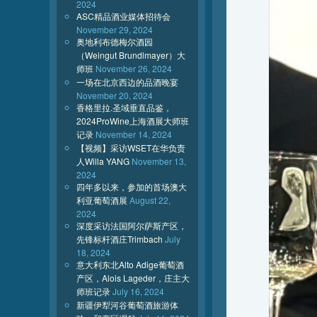
2024
ASC精品酒业媒体招待会
November 29, 2024
奥地利布德梅尔酒园
（Weingut Brundlmayer）大
师班
November 26, 2024
一场在北京西边的品酒晚宴
November 20, 2024
香格里拉.圣域垂直品鉴，
2024ProWine上海酒展大师班
记录
November 14, 2024
【视频】采访WSET在华负责
人Willa YANG
November 13,
2024
四年多以来，参加的首场澳大
利亚葡萄酒展
August 22,
2024
深度采访法国阿尔萨斯产区，
先锋标杆酒庄Trimbach
July
18, 2024
意大利东北Alto Adige葡萄酒
产区，Alois Lageder，庄主大
师班记录
July 16, 2024
新疆伊犁河谷葡萄酒旅游体