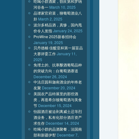
吃喝小群酒聚，勃艮第和罗纳
河谷各一
March 10, 2025
品谭家官府菜，聊葡萄酒业八
卦
March 2, 2025
波尔多精品酒，真惨，国内甩
价令人发指
January 24, 2025
ProWine 2025新春招待会
January 19, 2025
贝丹德梭·佳醍亚杯第一届盲品
大赛评委工作
January 11,
2025
免埋土的、抗寒酿酒葡萄品种
的突破方向：白葡萄酒赛道
December 26, 2024
中法庄园和迦南酒业的年终老
友聚
December 20, 2024
美国农产品特展里的那些酒
类，再逛希尔顿葡萄酒与美食
节
December 15, 2024
怡园酒庄被迫剥离威士忌等烈
酒业务，私有化部分酒庄资产
求生存
December 14, 2024
吃喝小群的品酒聚餐，法国南
部和新疆伊犁
December 7,