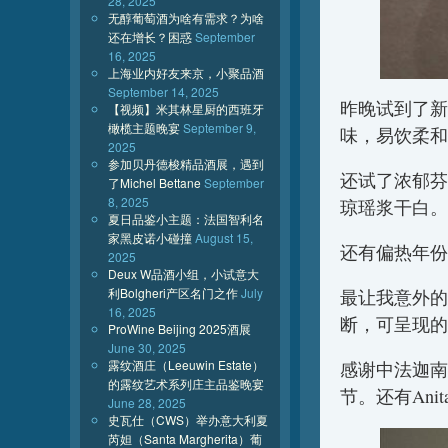
28, 2025
无醇葡萄酒为啥有需求？为啥
还在增长？困惑
September
16, 2025
上海业内好友来京，小聚品酒
September 14, 2025
昨晚试到了新
【视频】米其林星厨的西班牙
橄榄主题晚宴
September 9,
味，易饮柔和
2025
参加贝丹德梭精品酒展，遇到
还试了浓郁芬
了Michel Bettane
September
8, 2025
琼瑶浆干白。
夏日品鉴小主题：法国智利名
家黑皮诺小碰撞
August 15,
还有偏热年份
2025
Deux W品酒小组，小试意大
利Bolgheri产区名门之作
July
最让我意外的
16, 2025
断，可呈现的
ProWine Beijing 2025酒展
June 30, 2025
露纹酒庄（Leeuwin Estate）
感谢中法迦南
的露纹艺术系列庄主品鉴晚宴
节。还有An
June 28, 2025
史瓦仕（CWS）举办意大利夏
芮妲（Santa Margherita）葡