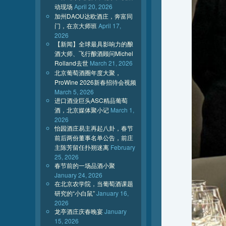
动现场
April 20, 2026
加州DAOU达欧酒庄，奔富同
门，在京大师班
April 17,
2026
【新闻】全球最具影响力的酿
酒大师、飞行酿酒顾问Michel
Rolland去世
March 21, 2026
北京葡萄酒圈年度大聚，
ProWine 2026新春招待会视频
March 5, 2026
进口酒业巨头ASC精品葡萄
酒，北京媒体聚小记
March 1,
2026
怡园酒庄易主再起八卦，春节
前后两份董事名单公告，前庄
主陈芳留任扑朔迷离
February
25, 2026
春节前的一场品酒小聚
January 24, 2026
在北京农学院，当葡萄酒课题
研究的“小白鼠”
January 16,
2026
龙亭酒庄庆春晚宴
January
15, 2026