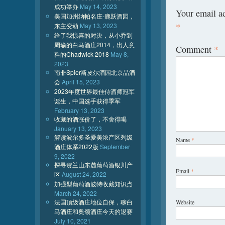
成功举办
May 14, 2023
Your email ad
美国加州纳帕名庄-鹿跃酒园，
*
东主变动
May 13, 2023
给了我惊喜的对决，从小乔到
周瑜的白马酒庄2014，出人意
Comment
*
料的Chadwick 2018
May 8,
2023
南非Spier斯皮尔酒园北京品酒
会
April 15, 2023
2023年度世界最佳侍酒师冠军
诞生，中国选手获得季军
February 13, 2023
收藏的酒涨价了，不舍得喝
January 13, 2023
解读波尔多圣爱美浓产区列级
Name
*
酒庄体系2022版
September
9, 2022
探寻贺兰山东麓葡萄酒银川产
Email
*
区
August 24, 2022
加强型葡萄酒波特收藏知识点
March 24, 2022
法国顶级酒庄地位自保，聊白
Website
马酒庄和奥颂酒庄今天的退赛
July 10, 2021