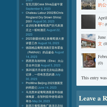
玺瓦庄园Casa Silva品鉴午宴
的公
September 9, 2023
Chateau Latour 2002和Chris
April
Ringland Dry Grown Shiraz
2001
August 30, 2023
平!
(
走访吐鲁番葡萄酒产区代表酒
庄之一驼铃酒庄
August 22,
2023
June
2023新疆丝绸之路葡萄酒大赛
文
(0
评委工作
August 16, 2023
德国精品葡萄酒酒庄雷布霍兹
（Rebholz）的品鉴会
August
Febr
14, 2023
西西里岛埃特纳（Etna）火山
(0)
舌尖半日游
August 5, 2023
第20届月月会饮北京站品酒会
记录，一些有意思的酒
July
This entry was
30, 2023
ProWine Beijing 2023酒展里
的明星们
June 14, 2023
马克西米诺葡萄酒垂直年份媒
Leave a R
体晚宴，在智利驻华使馆成功
举办
May 24, 2023
新西兰葡萄酒推广路演北京站