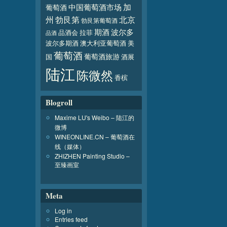
加
葡萄酒
中国葡萄酒市场
北京
州
勃艮第
勃艮第葡萄酒
波尔多
期酒
品酒会
拉菲
品酒
波尔多期酒
澳大利亚葡萄酒
美
葡萄酒
葡萄酒旅游
国
酒展
陆江
陈微然
香槟
Blogroll
Maxime LU's Weibo – 陆江的
微博
WINEONLINE.CN – 葡萄酒在
线（媒体）
ZHIZHEN Painting Studio –
至臻画室
Meta
Log in
Entries feed