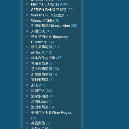
Maxime LU (陆江)
(246)
SERIEN WANG 王智慧
(99)
Weiran CHEN 陈微然
(78)
Wines of Chile
(5)
中国葡萄酒Chinese wine
(26)
人物访谈
(31)
勃艮第的旅途 Burgundy
Discovery
(24)
勃艮第葡萄酒
(21)
品酒记录
(12)
媒体合作与报道
(47)
希腊葡萄酒
(2)
意大利葡萄酒
(20)
新西兰葡萄酒
(5)
智利葡萄酒
(4)
杂谈
(21)
法国产区
(33)
波尔多期酒
(13)
清酒Sake
(1)
澳洲葡萄酒
(24)
美国产区-US Wine Region
(16)
舞雯弄墨
(1)
葡萄牙产区
(7)