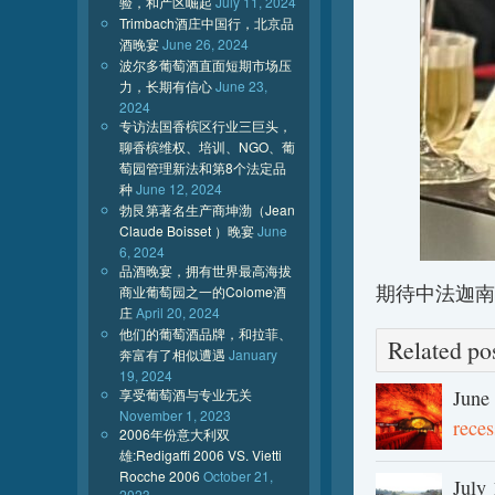
验，和产区崛起
July 11, 2024
Trimbach酒庄中国行，北京品
酒晚宴
June 26, 2024
波尔多葡萄酒直面短期市场压
力，长期有信心
June 23,
2024
专访法国香槟区行业三巨头，
聊香槟维权、培训、NGO、葡
萄园管理新法和第8个法定品
种
June 12, 2024
勃艮第著名生产商坤渤（Jean
Claude Boisset ）晚宴
June
6, 2024
品酒晚宴，拥有世界最高海拔
期待中法迦南
商业葡萄园之一的Colome酒
庄
April 20, 2024
他们的葡萄酒品牌，和拉菲、
Related 
奔富有了相似遭遇
January
19, 2024
享受葡萄酒与专业无关
June
November 1, 2023
reces
2006年份意大利双
雄:Redigaffi 2006 VS. Vietti
Rocche 2006
October 21,
July 
2023