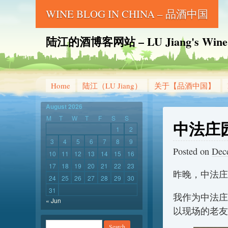
WINE BLOG IN CHINA – 品酒中国
陆江的酒博客网站 – LU Jiang's Wine B
Home
陆江（LU Jiang）
关于【品酒中国】
August 2026
M
T
W
T
F
S
S
中法庄
1
2
3
4
5
6
7
8
9
Posted on
Dec
10
11
12
13
14
15
16
17
18
19
20
21
22
23
昨晚，中法庄
24
25
26
27
28
29
30
31
我作为中法庄
« Jun
以现场的老友