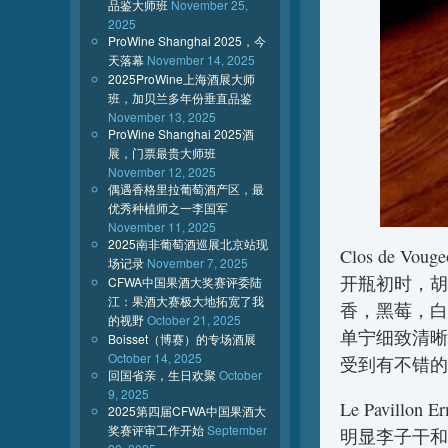
品鉴大师班
November 25,
2025
ProWine Shanghai 2025，今
天落幕
November 14, 2025
2025ProWine上海酒展大师
班，加贝兰多年份垂直品鉴
November 13, 2025
ProWine Shanghai 2025酒
展，门票最贵大师班
November 12, 2025
偶遇香格里拉葡萄酒产区，最
优秀种植师之一李国军
November 11, 2025
2025南非葡萄酒巡展北京站现
Clos de Voug
场记录
November 7, 2025
开瓶初时，胡
CFWA中国果酒大奖赛评委陆
江：果酒大赛极大地拓宽了我
香，黑莓，白
的视野
October 21, 2025
单宁细致清晰
Boisset（博赛）的专场酒展
October 14, 2025
受到有不错的
回国省亲，生日欢聚
October
9, 2025
Le Pavillon E
2025第四届CFWA中国果酒大
奖赛评审工作开始
September
明显李子干和