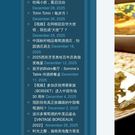
吃喝小群，重启活动
December 29, 2025
Tchin Tchin！敬岁月！
December 26, 2025
【视频】在阿根廷驻华大使
馆，我也成“大使”了？
December 25, 2025
中国标杆精品葡萄酒酒庄，怡
园酒庄易主
December 16,
2025
2025西班牙里奥哈百年庆典颁
奖晚宴
December 12, 2025
新开的Bistro餐厅：Somme’s
Table 侍酒师餐桌
December
11, 2025
【视频】参加庆祝博赛家族
（BOISSET）进入中国市场
30 周年
December 4, 2025
现阶段有真正收藏级的中国葡
萄酒吗？
December 2, 2025
波尔多葡萄酒的年度品鉴会
【VINTAGE BORDEAUX
2022】
November 26, 2025
时光之酿，迦南美地魔方垂直