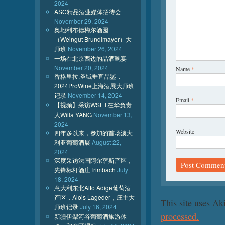
2024
ASC精品酒业媒体招待会
November 29, 2024
奥地利布德梅尔酒园
（Weingut Brundlmayer）大
师班
November 26, 2024
一场在北京西边的品酒晚宴
November 20, 2024
Name
*
香格里拉.圣域垂直品鉴，
2024ProWine上海酒展大师班
记录
November 14, 2024
Email
*
【视频】采访WSET在华负责
人Willa YANG
November 13,
2024
Website
四年多以来，参加的首场澳大
利亚葡萄酒展
August 22,
2024
深度采访法国阿尔萨斯产区，
先锋标杆酒庄Trimbach
July
18, 2024
意大利东北Alto Adige葡萄酒
产区，Alois Lageder，庄主大
This site uses A
师班记录
July 16, 2024
processed.
新疆伊犁河谷葡萄酒旅游体