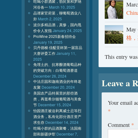
吃喝小群酒聚，勃艮第和罗纳
Marc
河谷各一
March 10, 2025
Chin
品谭家官府菜，聊葡萄酒业八
卦
March 2, 2025
波尔多精品酒，真惨，国内甩
May 
价令人发指
January 24, 2025
ProWine 2025新春招待会
格，
January 19, 2025
贝丹德梭·佳醍亚杯第一届盲品
大赛评委工作
January 11,
This entry was
2025
免埋土的、抗寒酿酒葡萄品种
的突破方向：白葡萄酒赛道
December 26, 2024
Leave a R
中法庄园和迦南酒业的年终老
友聚
December 20, 2024
美国农产品特展里的那些酒
类，再逛希尔顿葡萄酒与美食
Your email ad
节
December 15, 2024
*
怡园酒庄被迫剥离威士忌等烈
酒业务，私有化部分酒庄资产
求生存
December 14, 2024
Comment
*
吃喝小群的品酒聚餐，法国南
部和新疆伊犁
December 7,