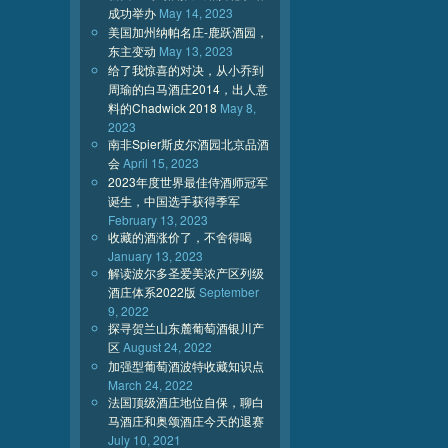
成功举办
May 14, 2023
美国加州纳帕名庄-鹿跃酒园，
东主变动
May 13, 2023
给了我惊喜的对决，从小乔到
周瑜的白马酒庄2014，出人意
料的Chadwick 2018
May 8,
2023
南非Spier斯皮尔酒园北京品酒
会
April 15, 2023
2023年度世界最佳侍酒师冠军
诞生，中国选手获得季军
February 13, 2023
收藏的酒涨价了，不舍得喝
January 13, 2023
解读波尔多圣爱美浓产区列级
酒庄体系2022版
September
9, 2022
探寻贺兰山东麓葡萄酒银川产
区
August 24, 2022
加强型葡萄酒波特收藏知识点
March 24, 2022
法国顶级酒庄地位自保，聊白
马酒庄和奥颂酒庄今天的退赛
July 10, 2021