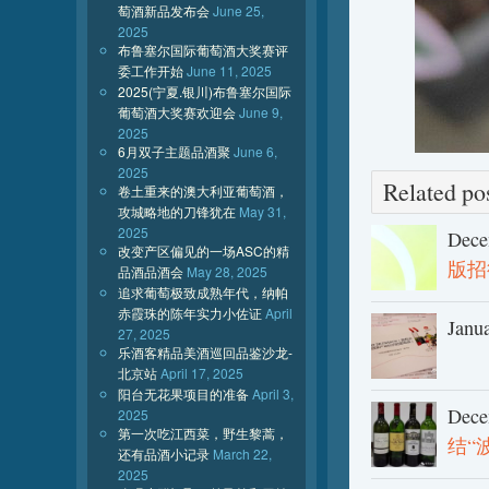
萄酒新品发布会
June 25,
2025
布鲁塞尔国际葡萄酒大奖赛评
委工作开始
June 11, 2025
2025(宁夏.银川)布鲁塞尔国际
葡萄酒大奖赛欢迎会
June 9,
2025
6月双子主题品酒聚
June 6,
2025
Related 
卷土重来的澳大利亚葡萄酒，
攻城略地的刀锋犹在
May 31,
2025
Dece
改变产区偏见的一场ASC的精
版招
品酒品酒会
May 28, 2025
追求葡萄极致成熟年代，纳帕
赤霞珠的陈年实力小佐证
April
Janu
27, 2025
乐酒客精品美酒巡回品鉴沙龙-
北京站
April 17, 2025
阳台无花果项目的准备
April 3,
Dece
2025
第一次吃江西菜，野生黎蒿，
结“
还有品酒小记录
March 22,
2025