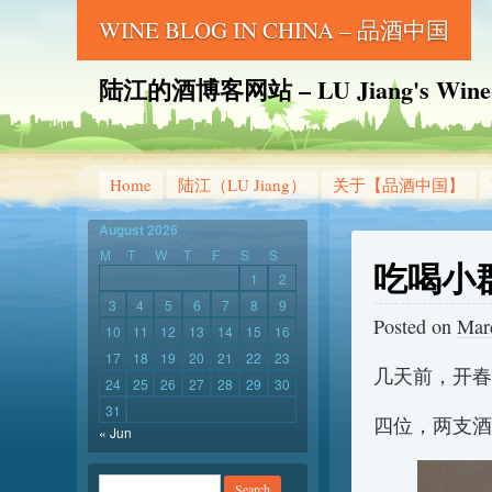
WINE BLOG IN CHINA – 品酒中国
陆江的酒博客网站 – LU Jiang's Wine B
Home
陆江（LU Jiang）
关于【品酒中国】
August 2026
M
T
W
T
F
S
S
吃喝小
1
2
3
4
5
6
7
8
9
Posted on
Mar
10
11
12
13
14
15
16
17
18
19
20
21
22
23
几天前，开春
24
25
26
27
28
29
30
31
四位，两支酒
« Jun