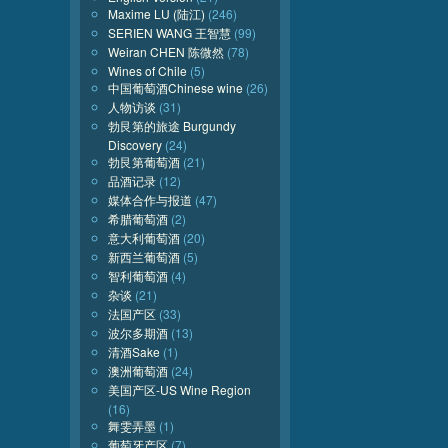
Maxime LU (陆江)
(246)
SERIEN WANG 王智慧
(99)
Weiran CHEN 陈微然
(78)
Wines of Chile
(5)
中国葡萄酒Chinese wine
(26)
人物访谈
(31)
勃艮第的旅途 Burgundy
Discovery
(24)
勃艮第葡萄酒
(21)
品酒记录
(12)
媒体合作与报道
(47)
希腊葡萄酒
(2)
意大利葡萄酒
(20)
新西兰葡萄酒
(5)
智利葡萄酒
(4)
杂谈
(21)
法国产区
(33)
波尔多期酒
(13)
清酒Sake
(1)
澳洲葡萄酒
(24)
美国产区-US Wine Region
(16)
舞雯弄墨
(1)
葡萄牙产区
(7)