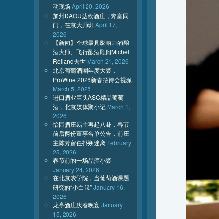
动现场
April 20, 2026
加州DAOU达欧酒庄，奔富同
门，在京大师班
April 17,
2026
【新闻】全球最具影响力的酿
酒大师、飞行酿酒顾问Michel
Rolland去世
March 21, 2026
北京葡萄酒圈年度大聚，
ProWine 2026新春招待会视频
March 5, 2026
进口酒业巨头ASC精品葡萄
酒，北京媒体聚小记
March 1,
2026
怡园酒庄易主再起八卦，春节
前后两份董事名单公告，前庄
主陈芳留任扑朔迷离
February
25, 2026
春节前的一场品酒小聚
January 24, 2026
在北京农学院，当葡萄酒课题
研究的“小白鼠”
January 16,
2026
龙亭酒庄庆春晚宴
January
15, 2026