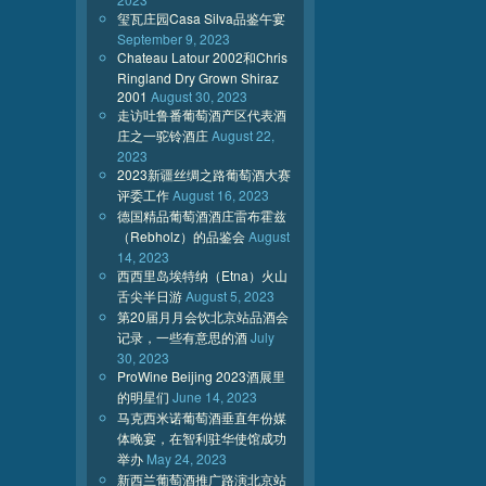
玺瓦庄园Casa Silva品鉴午宴
September 9, 2023
Chateau Latour 2002和Chris
Ringland Dry Grown Shiraz
2001
August 30, 2023
走访吐鲁番葡萄酒产区代表酒
庄之一驼铃酒庄
August 22,
2023
2023新疆丝绸之路葡萄酒大赛
评委工作
August 16, 2023
德国精品葡萄酒酒庄雷布霍兹
（Rebholz）的品鉴会
August
14, 2023
西西里岛埃特纳（Etna）火山
舌尖半日游
August 5, 2023
第20届月月会饮北京站品酒会
记录，一些有意思的酒
July
30, 2023
ProWine Beijing 2023酒展里
的明星们
June 14, 2023
马克西米诺葡萄酒垂直年份媒
体晚宴，在智利驻华使馆成功
举办
May 24, 2023
新西兰葡萄酒推广路演北京站