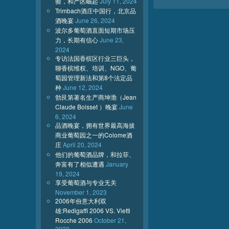
验，和产区崛起
July 11, 2024
Trimbach酒庄中国行，北京品
酒晚宴
June 26, 2024
波尔多葡萄酒直面短期市场压
力，长期有信心
June 23,
2024
专访法国香槟区行业三巨头，
聊香槟维权、培训、NGO、葡
萄园管理新法和第8个法定品
种
June 12, 2024
勃艮第著名生产商坤渤（Jean
Claude Boisset ）晚宴
June
6, 2024
品酒晚宴，拥有世界最高海拔
商业葡萄园之一的Colome酒
庄
April 20, 2024
他们的葡萄酒品牌，和拉菲、
奔富有了相似遭遇
January
19, 2024
享受葡萄酒与专业无关
November 1, 2023
2006年份意大利双
雄:Redigaffi 2006 VS. Vietti
Rocche 2006
October 21,
2023