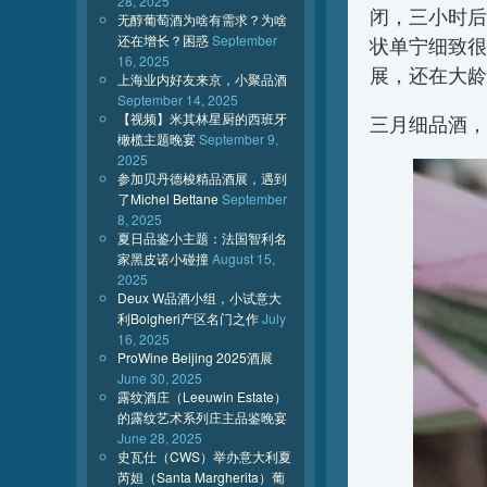
28, 2025
闭，三小时后
无醇葡萄酒为啥有需求？为啥
还在增长？困惑
September
状单宁细致很
16, 2025
展，还在大龄
上海业内好友来京，小聚品酒
September 14, 2025
【视频】米其林星厨的西班牙
三月细品酒，
橄榄主题晚宴
September 9,
2025
参加贝丹德梭精品酒展，遇到
了Michel Bettane
September
8, 2025
夏日品鉴小主题：法国智利名
家黑皮诺小碰撞
August 15,
2025
Deux W品酒小组，小试意大
利Bolgheri产区名门之作
July
16, 2025
ProWine Beijing 2025酒展
June 30, 2025
露纹酒庄（Leeuwin Estate）
的露纹艺术系列庄主品鉴晚宴
June 28, 2025
史瓦仕（CWS）举办意大利夏
芮妲（Santa Margherita）葡