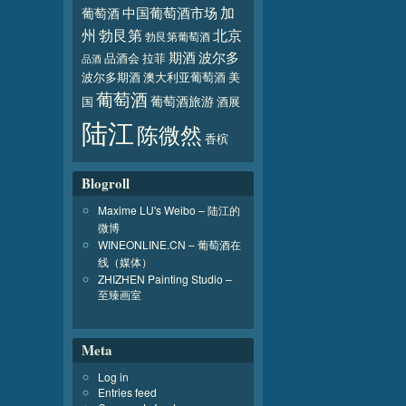
加
葡萄酒
中国葡萄酒市场
北京
州
勃艮第
勃艮第葡萄酒
波尔多
期酒
品酒会
拉菲
品酒
波尔多期酒
澳大利亚葡萄酒
美
葡萄酒
葡萄酒旅游
国
酒展
陆江
陈微然
香槟
Blogroll
Maxime LU's Weibo – 陆江的
微博
WINEONLINE.CN – 葡萄酒在
线（媒体）
ZHIZHEN Painting Studio –
至臻画室
Meta
Log in
Entries feed