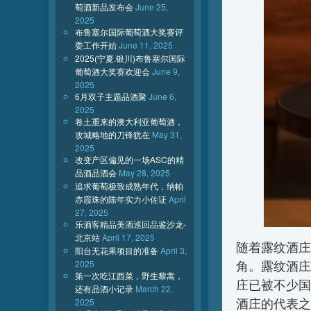
萄酒新品发布会
June 25,
2025
布鲁塞尔国际葡萄酒大奖赛评
委工作开始
June 11, 2025
2025(宁夏.银川)布鲁塞尔国际
葡萄酒大奖赛欢迎会
June 9,
2025
6月双子主题品酒聚
June 6,
2025
卷土重来的澳大利亚葡萄酒，
攻城略地的刀锋犹在
May 31,
2025
改变产区偏见的一场ASC的精
品酒品酒会
May 28, 2025
追求葡萄极致成熟年代，纳帕
赤霞珠的陈年实力小佐证
April
27, 2025
乐酒客精品美酒巡回品鉴沙龙-
北京站
April 17, 2025
随着露纹酒庄
阳台无花果项目的准备
April 3,
2025
角。露纹酒庄
第一次吃江西菜，野生黎蒿，
庄已被不少国
还有品酒小记录
March 22,
酒庄的代表之
2025