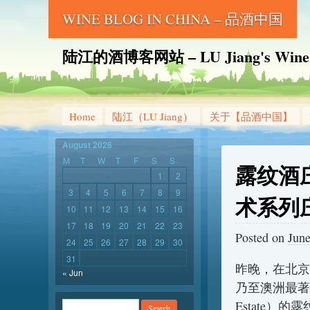
WINE BLOG IN CHINA – 品酒中国
陆江的酒博客网站 – LU Jiang's Wine B
Home
陆江（LU Jiang）
关于【品酒中国】
August 2026
M
T
W
T
F
S
S
露纹酒庄（
1
2
3
4
5
6
7
8
9
术系列
10
11
12
13
14
15
16
17
18
19
20
21
22
23
Posted on
June
24
25
26
27
28
29
30
31
昨晚，在北京
« Jun
乃至澳洲最著
Estate）