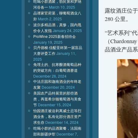
吃喝小群酒聚，勃艮第和罗纳
河谷各一
March 10, 2025
露纹酒庄位于
品谭家官府菜，聊葡萄酒业八
280 公里。
卦
March 2, 2025
波尔多精品酒，真惨，国内甩
价令人发指
January 24, 2025
“艺术系列”
ProWine 2025新春招待会
（Chardo
January 19, 2025
贝丹德梭·佳醍亚杯第一届盲品
品酒业产品系
大赛评委工作
January 11,
2025
免埋土的、抗寒酿酒葡萄品种
的突破方向：白葡萄酒赛道
December 26, 2024
中法庄园和迦南酒业的年终老
友聚
December 20, 2024
美国农产品特展里的那些酒
类，再逛希尔顿葡萄酒与美食
节
December 15, 2024
怡园酒庄被迫剥离威士忌等烈
酒业务，私有化部分酒庄资产
求生存
December 14, 2024
吃喝小群的品酒聚餐，法国南
部和新疆伊犁
December 7,