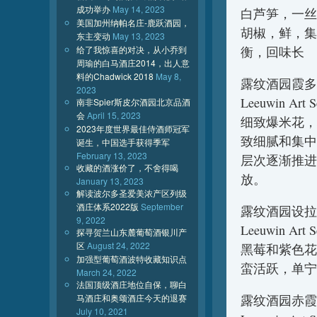
成功举办
May 14, 2023
白芦笋，一丝
美国加州纳帕名庄-鹿跃酒园，
胡椒，鲜，集
东主变动
May 13, 2023
给了我惊喜的对决，从小乔到
衡，回味长
周瑜的白马酒庄2014，出人意
料的Chadwick 2018
May 8,
露纹酒园霞多
2023
Leeuwin Art S
南非Spier斯皮尔酒园北京品酒
会
April 15, 2023
细致爆米花，
2023年度世界最佳侍酒师冠军
致细腻和集中
诞生，中国选手获得季军
February 13, 2023
层次逐渐推进
收藏的酒涨价了，不舍得喝
放。
January 13, 2023
解读波尔多圣爱美浓产区列级
酒庄体系2022版
September
露纹酒园设拉
9, 2022
Leeuwin Art S
探寻贺兰山东麓葡萄酒银川产
区
August 24, 2022
黑莓和紫色花
加强型葡萄酒波特收藏知识点
蛮活跃，单
March 24, 2022
法国顶级酒庄地位自保，聊白
马酒庄和奥颂酒庄今天的退赛
露纹酒园赤霞
July 10, 2021