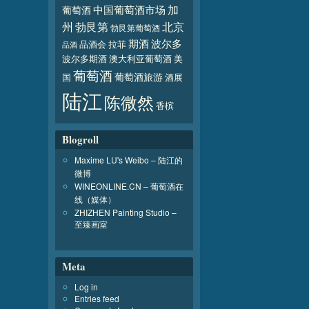
加
葡萄酒
中国葡萄酒市场
北京
州
勃艮第
勃艮第葡萄酒
波尔多
期酒
品酒会
拉菲
品酒
波尔多期酒
澳大利亚葡萄酒
美
葡萄酒
葡萄酒旅游
国
酒展
陆江
陈微然
香槟
Blogroll
Maxime LU's Weibo – 陆江的
微博
WINEONLINE.CN – 葡萄酒在
线（媒体）
ZHIZHEN Painting Studio –
至臻画室
Meta
Log in
Entries feed