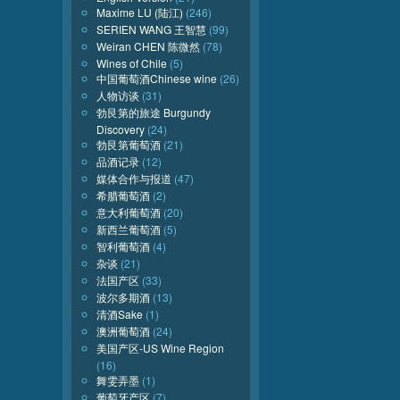
Maxime LU (陆江)
(246)
SERIEN WANG 王智慧
(99)
Weiran CHEN 陈微然
(78)
Wines of Chile
(5)
中国葡萄酒Chinese wine
(26)
人物访谈
(31)
勃艮第的旅途 Burgundy
Discovery
(24)
勃艮第葡萄酒
(21)
品酒记录
(12)
媒体合作与报道
(47)
希腊葡萄酒
(2)
意大利葡萄酒
(20)
新西兰葡萄酒
(5)
智利葡萄酒
(4)
杂谈
(21)
法国产区
(33)
波尔多期酒
(13)
清酒Sake
(1)
澳洲葡萄酒
(24)
美国产区-US Wine Region
(16)
舞雯弄墨
(1)
葡萄牙产区
(7)