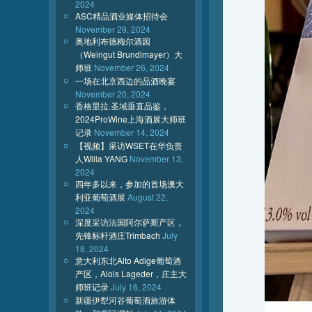
2024
ASC精品酒业媒体招待会
November 29, 2024
奥地利布德梅尔酒园
（Weingut Brundlmayer）大
师班
November 26, 2024
一场在北京西边的品酒晚宴
November 20, 2024
香格里拉.圣域垂直品鉴，
2024ProWine上海酒展大师班
记录
November 14, 2024
【视频】采访WSET在华负责
人Willa YANG
November 13,
2024
四年多以来，参加的首场澳大
利亚葡萄酒展
August 22,
2024
深度采访法国阿尔萨斯产区，
先锋标杆酒庄Trimbach
July
18, 2024
意大利东北Alto Adige葡萄酒
产区，Alois Lageder，庄主大
师班记录
July 16, 2024
新疆伊犁河谷葡萄酒旅游体