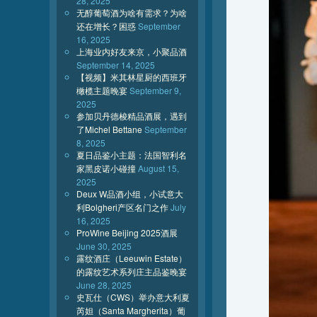
28, 2025
无醇葡萄酒为啥有需求？为啥
还在增长？困惑
September
16, 2025
上海业内好友来京，小聚品酒
September 14, 2025
【视频】米其林星厨的西班牙
橄榄主题晚宴
September 9,
2025
参加贝丹德梭精品酒展，遇到
了Michel Bettane
September
8, 2025
夏日品鉴小主题：法国智利名
家黑皮诺小碰撞
August 15,
2025
Deux W品酒小组，小试意大
利Bolgheri产区名门之作
July
16, 2025
ProWine Beijing 2025酒展
June 30, 2025
露纹酒庄（Leeuwin Estate）
的露纹艺术系列庄主品鉴晚宴
June 28, 2025
史瓦仕（CWS）举办意大利夏
芮妲（Santa Margherita）葡