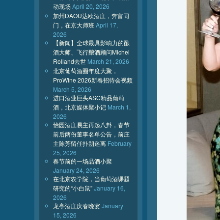
动现场
April 20, 2026
加州DAOU达欧酒庄，奔富同
门，在京大师班
April 17,
2026
【新闻】全球最具影响力的酿
酒大师、飞行酿酒顾问Michel
Rolland去世
March 21, 2026
北京葡萄酒圈年度大聚，
ProWine 2026新春招待会视频
March 5, 2026
进口酒业巨头ASC精品葡萄
酒，北京媒体聚小记
March 1,
2026
怡园酒庄易主再起八卦，春节
前后两份董事名单公告，前庄
主陈芳留任扑朔迷离
February
25, 2026
春节前的一场品酒小聚
January 24, 2026
在北京农学院，当葡萄酒课题
研究的“小白鼠”
January 16,
2026
龙亭酒庄庆春晚宴
January
15, 2026