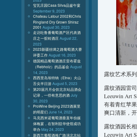
玺瓦庄园Casa Silva品鉴午宴
September 9, 2023
Chateau Latour 2002和Chris
Ringland Dry Grown Shiraz
2001
August 30, 2023
走访吐鲁番葡萄酒产区代表酒
庄之一驼铃酒庄
August 22,
2023
2023新疆丝绸之路葡萄酒大赛
评委工作
August 16, 2023
德国精品葡萄酒酒庄雷布霍兹
（Rebholz）的品鉴会
August
14, 2023
露纹艺术系列
西西里岛埃特纳（Etna）火山
舌尖半日游
August 5, 2023
露纹酒园雷司
第20届月月会饮北京站品酒会
记录，一些有意思的酒
July
Leeuwin Art S
30, 2023
有着青红苹果
ProWine Beijing 2023酒展里
爽口清新，开
的明星们
June 14, 2023
马克西米诺葡萄酒垂直年份媒
体晚宴，在智利驻华使馆成功
露纹酒园长相
举办
May 24, 2023
Leeuwin Art S
新西兰葡萄酒推广路演北京站