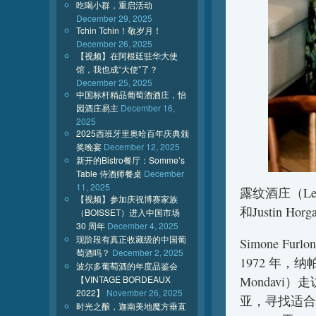
吃喝小群，重启活动
December 29, 2025
Tchin Tchin！敬岁月！
December 26, 2025
【视频】在阿根廷驻华大使
馆，我也成“大使”了？
December 25, 2025
中国标杆精品葡萄酒酒庄，怡
园酒庄易主
December 16,
2025
2025西班牙里奥哈百年庆典颁
奖晚宴
December 12, 2025
新开的Bistro餐厅：Somme’s
Table 侍酒师餐桌
December
11, 2025
露纹酒庄（Leeu
【视频】参加庆祝博赛家族
和Justin H
（BOISSET）进入中国市场
30 周年
December 4, 2025
现阶段有真正收藏级的中国葡
Simone 
萄酒吗？
December 2, 2025
1972 年，
波尔多葡萄酒的年度品鉴会
【VINTAGE BORDEAUX
Mondavi）
2022】
November 26, 2025
亚，寻找适合的
时光之酿，迦南美地魔方垂直