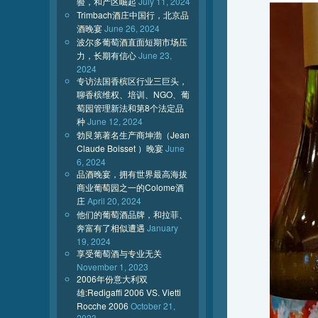
验，和产区崛起
July 11, 2024
Trimbach酒庄中国行，北京品
酒晚宴
June 26, 2024
波尔多葡萄酒直面短期市场压
力，长期有信心
June 23,
2024
专访法国香槟区行业三巨头，
聊香槟维权、培训、NGO、葡
萄园管理新法和第8个法定品
种
June 12, 2024
勃艮第著名生产商坤渤（Jean
Claude Boisset ）晚宴
June
6, 2024
品酒晚宴，拥有世界最高海拔
商业葡萄园之一的Colome酒
庄
April 20, 2024
他们的葡萄酒品牌，和拉菲、
奔富有了相似遭遇
January
19, 2024
享受葡萄酒与专业无关
November 1, 2023
2006年份意大利双
雄:Redigaffi 2006 VS. Vietti
Rocche 2006
October 21,
2023