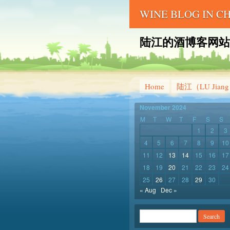
WINE BLOG IN 
陆江的酒博客网站 – LU 
Home
陆江（LU Jian
November 2024
M
T
W
T
F
S
S
1
2
3
4
5
6
7
8
9
10
11
12
13
14
15
16
17
18
19
20
21
22
23
24
25
26
27
28
29
30
« Aug
Dec »