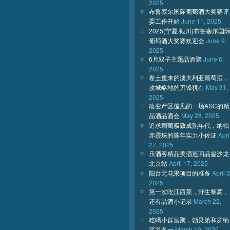
2025
布鲁塞尔国际葡萄酒大奖赛评
委工作开始
June 11, 2025
2025(宁夏.银川)布鲁塞尔国
葡萄酒大奖赛欢迎会
June 9,
2025
6月双子主题品酒聚
June 6,
2025
卷土重来的澳大利亚葡萄酒，
攻城略地的刀锋犹在
May 31,
2025
改变产区偏见的一场ASC的精
品酒品酒会
May 28, 2025
追求葡萄极致成熟年代，纳帕
赤霞珠的陈年实力小佐证
Apri
27, 2025
乐酒客精品美酒巡回品鉴沙龙
北京站
April 17, 2025
阳台无花果项目的准备
April 3
2025
第一次吃江西菜，野生黎蒿，
还有品酒小记录
March 22,
2025
吃喝小群酒聚，勃艮第和罗纳
河谷各一
March 10, 2025