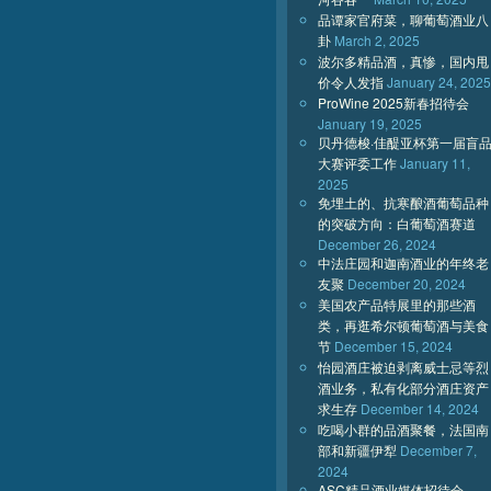
品谭家官府菜，聊葡萄酒业八
卦
March 2, 2025
波尔多精品酒，真惨，国内甩
价令人发指
January 24, 2025
ProWine 2025新春招待会
January 19, 2025
贝丹德梭·佳醍亚杯第一届盲
大赛评委工作
January 11,
2025
免埋土的、抗寒酿酒葡萄品种
的突破方向：白葡萄酒赛道
December 26, 2024
中法庄园和迦南酒业的年终老
友聚
December 20, 2024
美国农产品特展里的那些酒
类，再逛希尔顿葡萄酒与美食
节
December 15, 2024
怡园酒庄被迫剥离威士忌等烈
酒业务，私有化部分酒庄资产
求生存
December 14, 2024
吃喝小群的品酒聚餐，法国南
部和新疆伊犁
December 7,
2024
ASC精品酒业媒体招待会