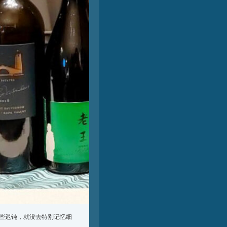
些迟钝，就没去特别记忆细