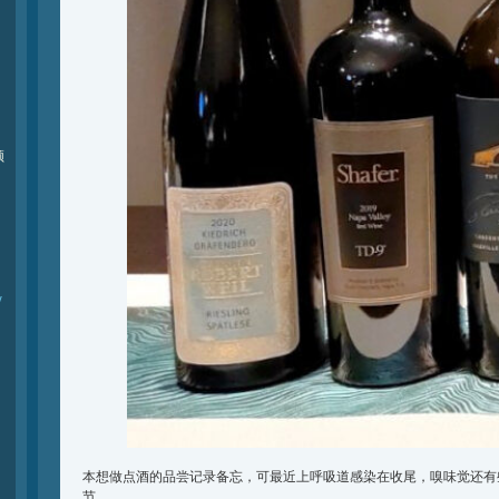
频
y
本想做点酒的品尝记录备忘，可最近上呼吸道感染在收尾，嗅味觉还有
节。