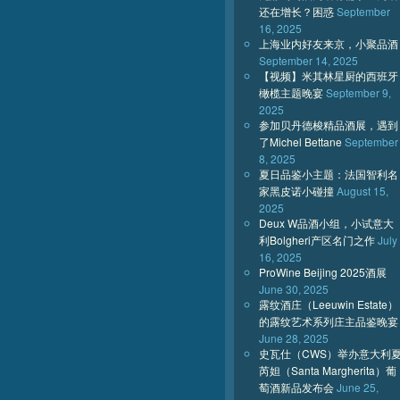
还在增长？困惑
September
16, 2025
上海业内好友来京，小聚品酒
September 14, 2025
【视频】米其林星厨的西班牙
橄榄主题晚宴
September 9,
2025
参加贝丹德梭精品酒展，遇到
了Michel Bettane
September
8, 2025
夏日品鉴小主题：法国智利名
家黑皮诺小碰撞
August 15,
2025
Deux W品酒小组，小试意大
利Bolgheri产区名门之作
July
16, 2025
ProWine Beijing 2025酒展
June 30, 2025
露纹酒庄（Leeuwin Estate）
的露纹艺术系列庄主品鉴晚宴
June 28, 2025
史瓦仕（CWS）举办意大利
芮妲（Santa Margherita）葡
萄酒新品发布会
June 25,