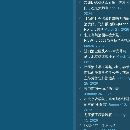
加州DAOU达欧酒庄，奔富同
门，在京大师班
April 17,
2026
【新闻】全球最具影响力的酿
酒大师、飞行酿酒顾问Michel
Rolland去世
March 21, 2026
北京葡萄酒圈年度大聚，
ProWine 2026新春招待会视
March 5, 2026
进口酒业巨头ASC精品葡萄
酒，北京媒体聚小记
March 1,
2026
怡园酒庄易主再起八卦，春节
前后两份董事名单公告，前庄
主陈芳留任扑朔迷离
Februar
25, 2026
春节前的一场品酒小聚
January 24, 2026
在北京农学院，当葡萄酒课题
研究的“小白鼠”
January 16,
2026
龙亭酒庄庆春晚宴
January
15, 2026
吃喝小群，重启活动