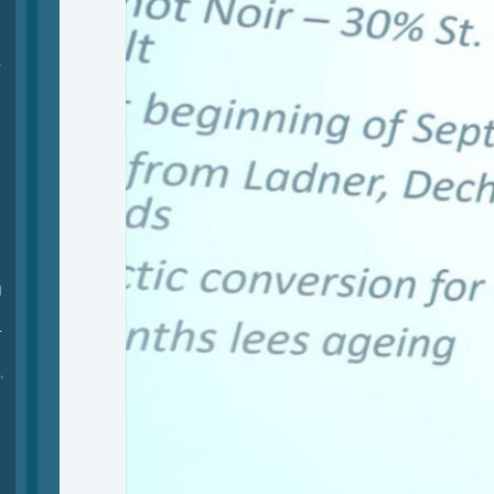
际
l
-
,