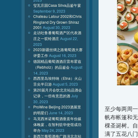
玺瓦庄园Casa Silva品鉴午宴
September 9, 2023
Chateau Latour 2002和Chris
Ringland Dry Grown Shiraz
2001
August 30, 2023
走访吐鲁番葡萄酒产区代表酒
庄之一驼铃酒庄
August 22,
2023
2023新疆丝绸之路葡萄酒大赛
评委工作
August 16, 2023
德国精品葡萄酒酒庄雷布霍兹
（Rebholz）的品鉴会
August
14, 2023
西西里岛埃特纳（Etna）火山
舌尖半日游
August 5, 2023
第20届月月会饮北京站品酒会
记录，一些有意思的酒
July
30, 2023
ProWine Beijing 2023酒展里
至少每两周一
的明星们
June 14, 2023
帆布帐篷和无
马克西米诺葡萄酒垂直年份媒
体晚宴，在智利驻华使馆成功
棵圣诞树。自
举办
May 24, 2023
满了五花八门
新西兰葡萄酒推广路演北京站