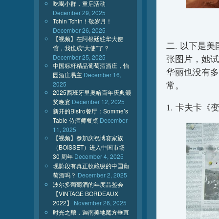
吃喝小群，重启活动
December 29, 2025
Tchin Tchin！敬岁月！
December 26, 2025
【视频】在阿根廷驻华大使
二. 以下是美
馆，我也成“大使”了？
December 25, 2025
张图片，她试
中国标杆精品葡萄酒酒庄，怡
华丽也没有多
园酒庄易主
December 16,
常。
2025
2025西班牙里奥哈百年庆典颁
奖晚宴
December 12, 2025
1. 卡夫卡《
新开的Bistro餐厅：Somme’s
Table 侍酒师餐桌
December
11, 2025
【视频】参加庆祝博赛家族
（BOISSET）进入中国市场
30 周年
December 4, 2025
现阶段有真正收藏级的中国葡
萄酒吗？
December 2, 2025
波尔多葡萄酒的年度品鉴会
【VINTAGE BORDEAUX
2022】
November 26, 2025
时光之酿，迦南美地魔方垂直