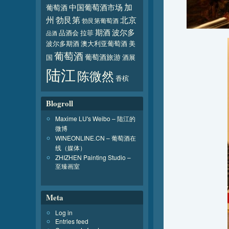
加
葡萄酒
中国葡萄酒市场
北京
州
勃艮第
勃艮第葡萄酒
波尔多
期酒
品酒会
拉菲
品酒
波尔多期酒
澳大利亚葡萄酒
美
葡萄酒
葡萄酒旅游
国
酒展
陆江
陈微然
香槟
Blogroll
Maxime LU's Weibo – 陆江的
微博
WINEONLINE.CN – 葡萄酒在
线（媒体）
ZHIZHEN Painting Studio –
至臻画室
Meta
Log in
Entries feed