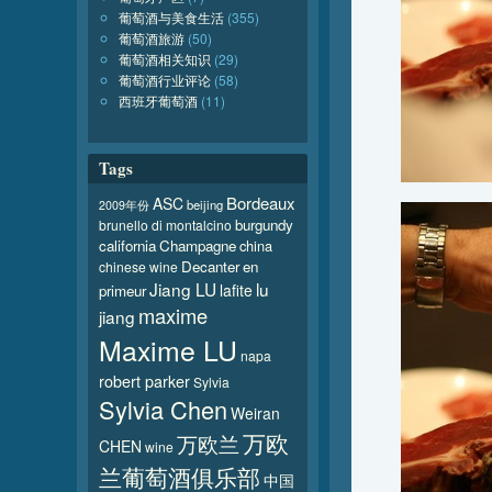
葡萄酒与美食生活
(355)
葡萄酒旅游
(50)
葡萄酒相关知识
(29)
葡萄酒行业评论
(58)
西班牙葡萄酒
(11)
Tags
Bordeaux
ASC
beijing
2009年份
burgundy
brunello di montalcino
california
Champagne
china
Decanter
en
chinese wine
Jiang LU
lu
lafite
primeur
maxime
jiang
Maxime LU
napa
robert parker
Sylvia
Sylvia Chen
Weiran
万欧
万欧兰
CHEN
wine
兰葡萄酒俱乐部
中国