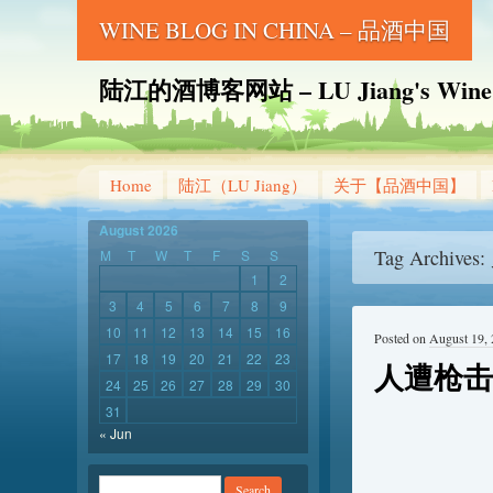
WINE BLOG IN CHINA – 品酒中国
陆江的酒博客网站 – LU Jiang's Wine B
Home
陆江（LU Jiang）
关于【品酒中国】
August 2026
Tag Archives:
M
T
W
T
F
S
S
1
2
3
4
5
6
7
8
9
10
11
12
13
14
15
16
Posted on
August 19,
17
18
19
20
21
22
23
人遭枪击
24
25
26
27
28
29
30
31
« Jun