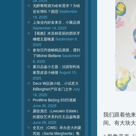
28, 2025
无醇葡萄酒为啥有需求？为啥
还在增长？困惑
September
16, 2025
上海业内好友来京，小聚品酒
September 14, 2025
【视频】米其林星厨的西班牙
橄榄主题晚宴
September 9,
2025
参加贝丹德梭精品酒展，遇到
了Michel Bettane
September
8, 2025
夏日品鉴小主题：法国智利名
家黑皮诺小碰撞
August 15,
2025
Deux W品酒小组，小试意大
利Bolgheri产区名门之作
July
16, 2025
ProWine Beijing 2025酒展
June 30, 2025
露纹酒庄（Leeuwin Estate）
我们跟着他来
的露纹艺术系列庄主品鉴晚宴
间。有大块大
June 28, 2025
史瓦仕（CWS）举办意大利夏
芮妲（Santa Margherita）葡