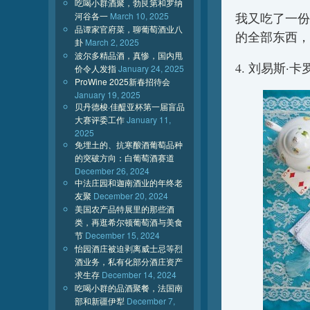
吃喝小群酒聚，勃艮第和罗纳
河谷各一
March 10, 2025
我又吃了一份
品谭家官府菜，聊葡萄酒业八
的全部东西，
卦
March 2, 2025
波尔多精品酒，真惨，国内甩
4. 刘易斯
价令人发指
January 24, 2025
ProWine 2025新春招待会
January 19, 2025
贝丹德梭·佳醍亚杯第一届盲品
大赛评委工作
January 11,
2025
免埋土的、抗寒酿酒葡萄品种
的突破方向：白葡萄酒赛道
December 26, 2024
中法庄园和迦南酒业的年终老
友聚
December 20, 2024
美国农产品特展里的那些酒
类，再逛希尔顿葡萄酒与美食
节
December 15, 2024
怡园酒庄被迫剥离威士忌等烈
酒业务，私有化部分酒庄资产
求生存
December 14, 2024
吃喝小群的品酒聚餐，法国南
部和新疆伊犁
December 7,