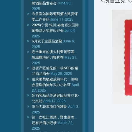
3.凯鲁亚克
萄酒新品发布会
June 25,
2025
布鲁塞尔国际葡萄酒大奖赛评
委工作开始
June 11, 2025
2025(宁夏.银川)布鲁塞尔国际
葡萄酒大奖赛欢迎会
June 9,
2025
6月双子主题品酒聚
June 6,
2025
卷土重来的澳大利亚葡萄酒，
攻城略地的刀锋犹在
May 31,
2025
改变产区偏见的一场ASC的精
品酒品酒会
May 28, 2025
追求葡萄极致成熟年代，纳帕
赤霞珠的陈年实力小佐证
April
27, 2025
乐酒客精品美酒巡回品鉴沙龙-
北京站
April 17, 2025
阳台无花果项目的准备
April 3,
2025
第一次吃江西菜，野生黎蒿，
还有品酒小记录
March 22,
2025