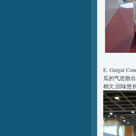
E. Guigal
瓜的气息散出
稍欠;回味悠长