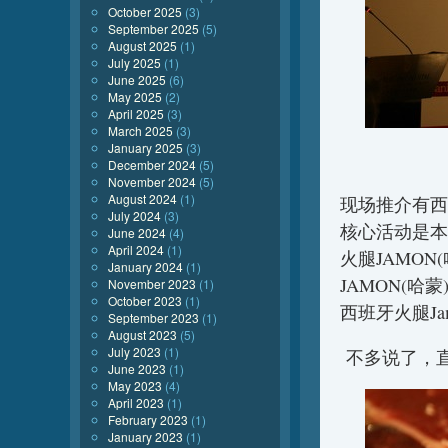
October 2025
(3)
September 2025
(5)
August 2025
(1)
July 2025
(1)
June 2025
(6)
May 2025
(2)
April 2025
(3)
March 2025
(3)
January 2025
(3)
December 2024
(5)
November 2024
(5)
August 2024
(1)
现场推介有西
July 2024
(3)
核心活动是本
June 2024
(4)
April 2024
(1)
火腿JAMO
January 2024
(1)
JAMON(
November 2023
(1)
October 2023
(1)
西班牙火腿Jamon
September 2023
(1)
August 2023
(5)
July 2023
(1)
不多说了，
June 2023
(1)
May 2023
(4)
April 2023
(1)
February 2023
(1)
January 2023
(1)