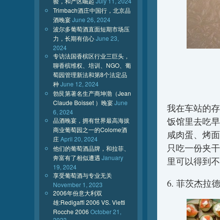
验，和产区崛起
July 11, 2024
Trimbach酒庄中国行，北京品
酒晚宴
June 26, 2024
波尔多葡萄酒直面短期市场压
力，长期有信心
June 23,
2024
专访法国香槟区行业三巨头，
聊香槟维权、培训、NGO、葡
萄园管理新法和第8个法定品
种
June 12, 2024
勃艮第著名生产商坤渤（Jean
Claude Boisset ）晚宴
June
我在车站的存
6, 2024
饭馆里去吃早
品酒晚宴，拥有世界最高海拔
商业葡萄园之一的Colome酒
咸肉蛋、烤面
庄
April 20, 2024
只吃一份夹干
他们的葡萄酒品牌，和拉菲、
奔富有了相似遭遇
January
里可以得到不
19, 2024
享受葡萄酒与专业无关
6. 菲茨杰
November 1, 2023
2006年份意大利双
雄:Redigaffi 2006 VS. Vietti
Rocche 2006
October 21,
2023