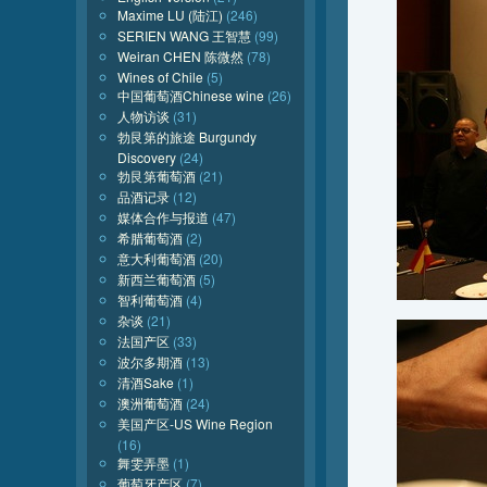
Maxime LU (陆江)
(246)
SERIEN WANG 王智慧
(99)
Weiran CHEN 陈微然
(78)
Wines of Chile
(5)
中国葡萄酒Chinese wine
(26)
人物访谈
(31)
勃艮第的旅途 Burgundy
Discovery
(24)
勃艮第葡萄酒
(21)
品酒记录
(12)
媒体合作与报道
(47)
希腊葡萄酒
(2)
意大利葡萄酒
(20)
新西兰葡萄酒
(5)
智利葡萄酒
(4)
杂谈
(21)
法国产区
(33)
波尔多期酒
(13)
清酒Sake
(1)
澳洲葡萄酒
(24)
美国产区-US Wine Region
(16)
舞雯弄墨
(1)
葡萄牙产区
(7)