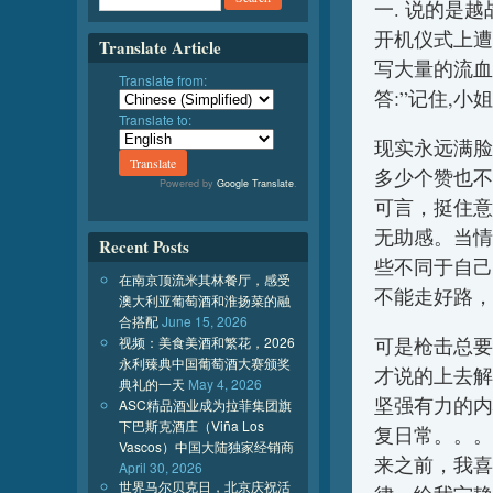
一. 说的是
开机仪式上遭
Translate Article
写大量的流血
Translate from:
答:”记住,小
Translate to:
现实永远满脸
多少个赞也不
Powered by
Google Translate
.
可言，挺住意
无助感。当情
Recent Posts
些不同于自己
在南京顶流米其林餐厅，感受
不能走好路，
澳大利亚葡萄酒和淮扬菜的融
合搭配
June 15, 2026
视频：美食美酒和繁花，2026
可是枪击总要
永利臻典中国葡萄酒大赛颁奖
才说的上去解
典礼的一天
May 4, 2026
坚强有力的内
ASC精品酒业成为拉菲集团旗
下巴斯克酒庄（Viña Los
复日常。。。
Vascos）中国大陆独家经销商
来之前，我喜
April 30, 2026
世界马尔贝克日，北京庆祝活