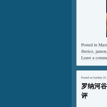
Posted in
Max
iberico
,
jamon
Leave a comm
Posted on
October 29,
罗纳河谷
评