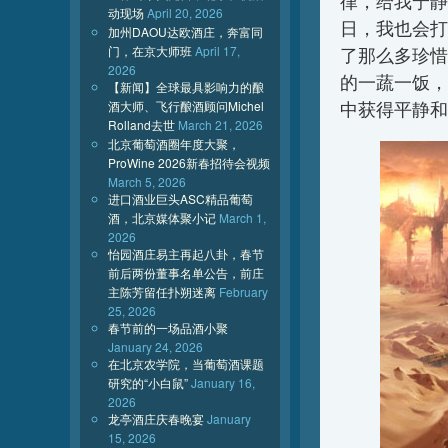
律，给我宁静
动现场
April 20, 2026
日，我也会打
加州DAOU达欧酒庄，奔富同
门，在京大师班
April 17,
了那么多珍惜
2026
的一蔬一饭，
【新闻】全球最具影响力的酿
酒大师、飞行酿酒顾问Michel
中获得平静和
Rolland去世
March 21, 2026
北京葡萄酒圈年度大聚，
ProWine 2026新春招待会视频
March 5, 2026
进口酒业巨头ASC精品葡萄
酒，北京媒体聚小记
March 1,
2026
怡园酒庄易主再起八卦，春节
前后两份董事名单公告，前庄
主陈芳留任扑朔迷离
February
25, 2026
春节前的一场品酒小聚
January 24, 2026
在北京农学院，当葡萄酒课题
研究的“小白鼠”
January 16,
2026
龙亭酒庄庆春晚宴
January
15, 2026