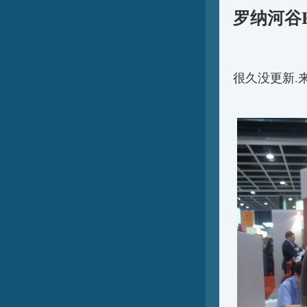
罗纳河谷E
很久没更新.来