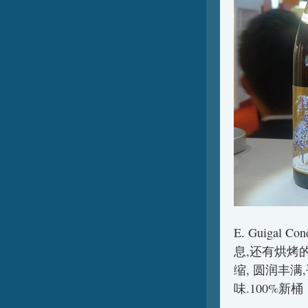
E. Guigal 
息,还有烘烤
缩, 圆润丰
味.100%新桶