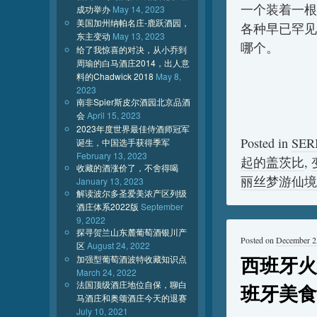
一个装着一根
成功举办
May 14, 2023
美国加州纳帕名庄-鹿跃酒园，
各种早已罕见
东主变动
May 13, 2023
哪个。
给了我惊喜的对决，从小乔到
周瑜的白马酒庄2014，出人意
料的Chadwick 2018
May 8,
2023
南非Spier斯皮尔酒园北京品酒
会
April 15, 2023
2023年度世界最佳侍酒师冠军
Posted in
SE
诞生，中国选手获得季军
February 13, 2023
起的盖茨比
,
收藏的酒涨价了，不舍得喝
丽丝梦游仙境
January 13, 2023
解读波尔多圣爱美浓产区列级
酒庄体系2022版
September
9, 2022
探寻贺兰山东麓葡萄酒银川产
Posted on
December 2
区
August 24, 2022
西班牙火
加强型葡萄酒波特收藏知识点
March 24, 2022
法国顶级酒庄地位自保，聊白
班牙美食
马酒庄和奥颂酒庄今天的退赛
July 10, 2021