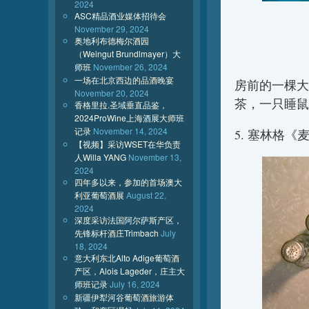
2024
ASC精品酒业媒体招待会
November 29, 2024
奥地利布德梅尔酒园
（Weingut Brundlmayer）大
师班
November 26, 2024
一场在北京西边的品酒晚宴
房前的一棵大
November 20, 2024
茶，一只睡鼠
香格里拉.圣域垂直品鉴，
2024ProWine上海酒展大师班
记录
November 14, 2024
5. 塞林格
【视频】采访WSET在华负责
人Willa YANG
November 13,
2024
四年多以来，参加的首场澳大
利亚葡萄酒展
August 22,
2024
深度采访法国阿尔萨斯产区，
先锋标杆酒庄Trimbach
July
18, 2024
意大利东北Alto Adige葡萄酒
产区，Alois Lageder，庄主大
师班记录
July 16, 2024
新疆伊犁河谷葡萄酒旅游体