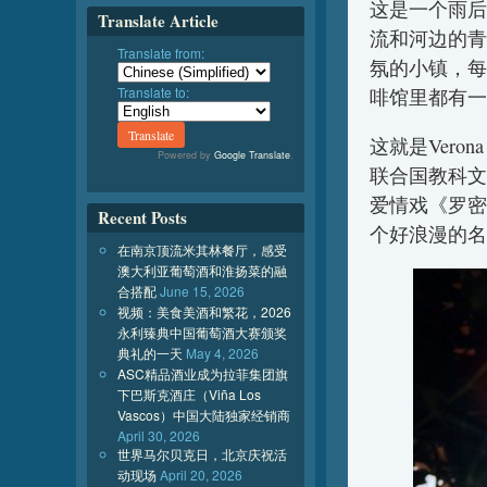
这是一个雨后
Translate Article
流和河边的青
Translate from:
氛的小镇，每
Translate to:
啡馆里都有一
这就是Ver
Powered by
Google Translate
.
联合国教科文
爱情戏《罗密
Recent Posts
个好浪漫的名
在南京顶流米其林餐厅，感受
澳大利亚葡萄酒和淮扬菜的融
合搭配
June 15, 2026
视频：美食美酒和繁花，2026
永利臻典中国葡萄酒大赛颁奖
典礼的一天
May 4, 2026
ASC精品酒业成为拉菲集团旗
下巴斯克酒庄（Viña Los
Vascos）中国大陆独家经销商
April 30, 2026
世界马尔贝克日，北京庆祝活
动现场
April 20, 2026