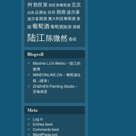
北京
州
勃艮第
勃艮第葡萄酒
波尔多
期酒
品酒会
拉菲
品酒
波尔多期酒
澳大利亚葡萄酒
美
葡萄酒
葡萄酒旅游
国
酒展
陆江
陈微然
香槟
Blogroll
Maxime LU's Weibo – 陆江的
微博
WINEONLINE.CN – 葡萄酒在
线（媒体）
ZHIZHEN Painting Studio –
至臻画室
Meta
Log in
Entries feed
Comments feed
WordPress.org