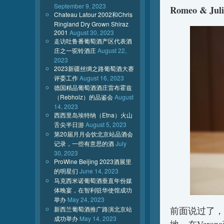
September 9, 2023
Romeo & Juli
Chateau Latour 2002和Chris
Ringland Dry Grown Shiraz
2001
August 30, 2023
走访吐鲁番葡萄酒产区代表酒
庄之一驼铃酒庄
August 22,
2023
2023新疆丝绸之路葡萄酒大赛
评委工作
August 16, 2023
德国精品葡萄酒酒庄雷布霍兹
（Rebholz）的品鉴会
August
14, 2023
西西里岛埃特纳（Etna）火山
舌尖半日游
August 5, 2023
第20届月月会饮北京站品酒会
记录，一些有意思的酒
July
30, 2023
ProWine Beijing 2023酒展里
的明星们
June 14, 2023
马克西米诺葡萄酒垂直年份媒
体晚宴，在智利驻华使馆成功
举办
May 24, 2023
新西兰葡萄酒推广路演北京站
前面说过了，
成功举办
May 14, 2023