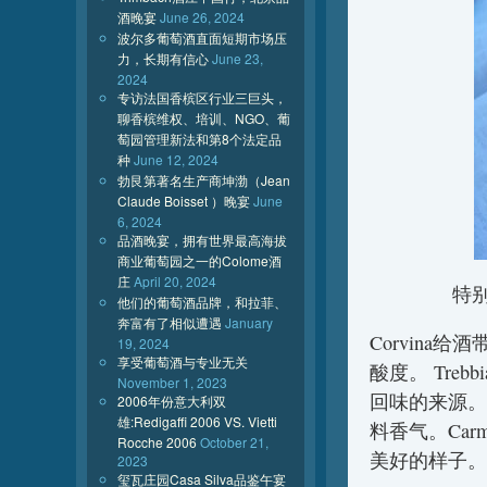
酒晚宴
June 26, 2024
波尔多葡萄酒直面短期市场压
力，长期有信心
June 23,
2024
专访法国香槟区行业三巨头，
聊香槟维权、培训、NGO、葡
萄园管理新法和第8个法定品
种
June 12, 2024
勃艮第著名生产商坤渤（Jean
Claude Boisset ）晚宴
June
6, 2024
品酒晚宴，拥有世界最高海拔
商业葡萄园之一的Colome酒
庄
April 20, 2024
特
他们的葡萄酒品牌，和拉菲、
奔富有了相似遭遇
January
Corvin
19, 2024
享受葡萄酒与专业无关
酸度。 Tre
November 1, 2023
回味的来源。
2006年份意大利双
雄:Redigaffi 2006 VS. Vietti
料香气。Ca
Rocche 2006
October 21,
美好的样子。
2023
玺瓦庄园Casa Silva品鉴午宴