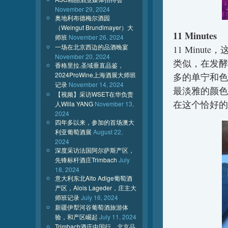
November 29, 2024
奥地利布德梅尔酒园
（Weingut Brundlmayer）大
11 Minutes
师班
November 26, 2024
一场在北京西边的品酒晚宴
11 Min
November 20, 2024
类似，在发酵
香格里拉.圣域垂直品鉴，
2024ProWine上海酒展大师班
多的单宁和色
记录
November 14, 2024
最淡雅的颜色
【视频】采访WSET在华负责
在这个恰好的
人Willa YANG
November 13,
2024
四年多以来，参加的首场澳大
利亚葡萄酒展
August 22,
2024
深度采访法国阿尔萨斯产区，
先锋标杆酒庄Trimbach
July
18, 2024
意大利东北Alto Adige葡萄酒
产区，Alois Lageder，庄主大
师班记录
July 16, 2024
新疆伊犁河谷葡萄酒旅游体
验，和产区崛起
July 11, 2024
Trimbach酒庄中国行，北京品