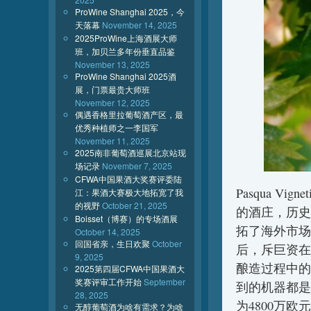
ProWine Shanghai 2025，今
天落幕
November 14, 2025
2025ProWine上海酒展大师
班，加贝兰多年份垂直品鉴
November 13, 2025
ProWine Shanghai 2025酒
展，门票最贵大师班
November 12, 2025
偶遇香格里拉葡萄酒产区，最
优秀种植师之一李国军
November 11, 2025
2025南非葡萄酒巡展北京站现
场记录
November 7, 2025
CFWA中国果酒大奖赛评委陆
Pasqua V
江：果酒大赛极大地拓宽了我
的视野
October 21, 2025
的酒庄，历史
Boisset（博赛）的专场酒展
拓了海外市场
October 14, 2025
回国省亲，生日欢聚
October
后，斥巨资在S
9, 2025
酿造过程中的
2025第四届CFWA中国果酒大
奖赛评审工作开始
September
到的机器都是机
28, 2025
为4800万欧
无醇葡萄酒为啥有需求？为啥