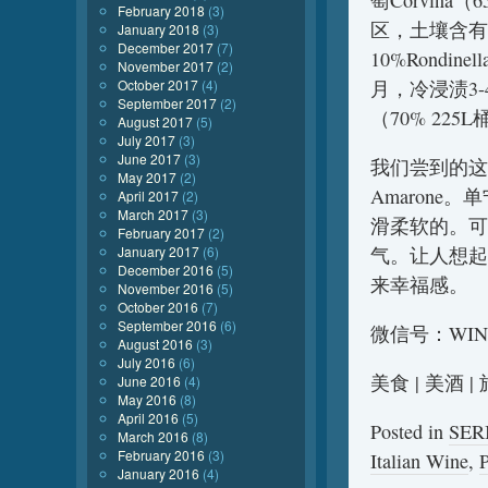
萄Corvina
February 2018
(3)
区，土壤含有丰
January 2018
(3)
December 2017
(7)
10%Rondi
November 2017
(2)
October 2017
(4)
月，冷浸渍3
September 2017
(2)
（70% 225
August 2017
(5)
July 2017
(3)
June 2017
(3)
我们尝到的这
May 2017
(2)
Amaron
April 2017
(2)
March 2017
(3)
滑柔软的。可
February 2017
(2)
January 2017
(6)
气。让人想起
December 2016
(5)
来幸福感。
November 2016
(5)
October 2016
(7)
September 2016
(6)
微信号：WIN
August 2016
(3)
July 2016
(6)
美食 | 美酒 
June 2016
(4)
May 2016
(8)
April 2016
(5)
Posted in
SE
March 2016
(8)
February 2016
(3)
Italian Wine
,
January 2016
(4)