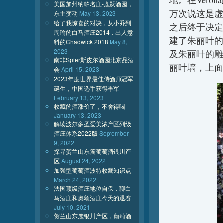
地。在Ver
美国加州纳帕名庄-鹿跃酒园，
万次说这是虚
东主变动
May 13, 2023
给了我惊喜的对决，从小乔到
之后终于决定
周瑜的白马酒庄2014，出人意
建了朱丽叶的
料的Chadwick 2018
May 8,
2023
及朱丽叶的雕
南非Spier斯皮尔酒园北京品酒
丽叶墙，上面
会
April 15, 2023
2023年度世界最佳侍酒师冠军
诞生，中国选手获得季军
February 13, 2023
收藏的酒涨价了，不舍得喝
January 13, 2023
解读波尔多圣爱美浓产区列级
酒庄体系2022版
September
9, 2022
探寻贺兰山东麓葡萄酒银川产
区
August 24, 2022
加强型葡萄酒波特收藏知识点
March 24, 2022
法国顶级酒庄地位自保，聊白
马酒庄和奥颂酒庄今天的退赛
July 10, 2021
贺兰山东麓银川产区，葡萄酒