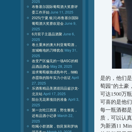
2025
布鲁塞尔国际葡萄酒大奖赛评
委工作开始
June 11, 2025
2025(宁夏.银川)布鲁塞尔国际
葡萄酒大奖赛欢迎会
June 9,
2025
6月双子主题品酒聚
June 6,
2025
卷土重来的澳大利亚葡萄酒，
攻城略地的刀锋犹在
May 31,
2025
改变产区偏见的一场ASC的精
品酒品酒会
May 28, 2025
追求葡萄极致成熟年代，纳帕
是的，他们是
赤霞珠的陈年实力小佐证
April
27, 2025
萄园”的土豪
乐酒客精品美酒巡回品鉴沙龙-
可达1500
北京站
April 17, 2025
阳台无花果项目的准备
April 3,
可喜的是他们
2025
每一瓶酒都是
第一次吃江西菜，野生黎蒿，
还有品酒小记录
March 22,
质，可以认真
2025
为新酒11 M
吃喝小群酒聚，勃艮第和罗纳
河谷各一
March 10, 2025