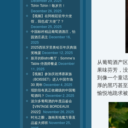
December 29, 2025
Tchin Tchin！敬岁月！
December 26, 2025
【视频】在阿根廷驻华大使
馆，我也成“大使”了？
December 25, 2025
中国标杆精品葡萄酒酒庄，怡
园酒庄易主
December 16,
2025
2025西班牙里奥哈百年庆典颁
奖晚宴
December 12, 2025
新开的Bistro餐厅：Somme’s
从葡萄酒产区来
Table 侍酒师餐桌
December
11, 2025
果味芬芳，没
【视频】参加庆祝博赛家族
到像一个童话的
（BOISSET）进入中国市场
厚的黑巧甚至
30 周年
December 4, 2025
现阶段有真正收藏级的中国葡
愉悦地跪求被
萄酒吗？
December 2, 2025
波尔多葡萄酒的年度品鉴会
【VINTAGE BORDEAUX
2022】
November 26, 2025
时光之酿，迦南美地魔方垂直
品鉴大师班
November 25,
2025