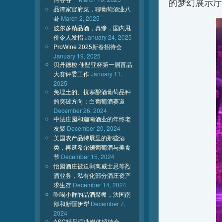
的梦幻展示厅
品谭家官府菜，聊葡萄酒业八
卦
March 2, 2025
波尔多精品酒，真惨，国内甩
价令人发指
January 24, 2025
ProWine 2025新春招待会
January 19, 2025
贝丹德梭·佳醍亚杯第一届盲品
大赛评委工作
January 11,
2025
免埋土的、抗寒酿酒葡萄品种
的突破方向：白葡萄酒赛道
December 26, 2024
中法庄园和迦南酒业的年终老
友聚
December 20, 2024
美国农产品特展里的那些酒
类，再逛希尔顿葡萄酒与美食
节
December 15, 2024
怡园酒庄被迫剥离威士忌等烈
酒业务，私有化部分酒庄资产
求生存
December 14, 2024
吃喝小群的品酒聚餐，法国南
部和新疆伊犁
December 7,
2024
ASC精品酒业媒体招待会