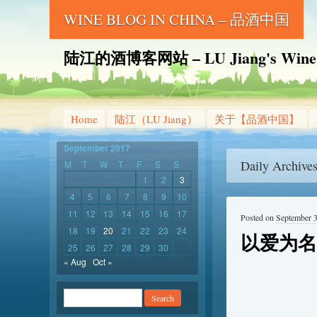
WINE BLOG IN CHINA – 品酒中国
陆江的酒博客网站 – LU Jiang's Wine B
Home
陆江（LU Jiang）
关于【品酒中国】
September 2017
Daily Archive
M
T
W
T
F
S
S
1
2
3
4
5
6
7
8
9
10
11
12
13
14
15
16
17
Posted on
September 3
18
19
20
21
22
23
24
以爱为名
25
26
27
28
29
30
« Aug
Oct »