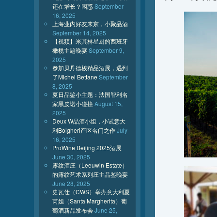
还在增长？困惑
September
16, 2025
上海业内好友来京，小聚品酒
September 14, 2025
【视频】米其林星厨的西班牙
橄榄主题晚宴
September 9,
2025
参加贝丹德梭精品酒展，遇到
了Michel Bettane
September
8, 2025
夏日品鉴小主题：法国智利名
家黑皮诺小碰撞
August 15,
2025
Deux W品酒小组，小试意大
利Bolgheri产区名门之作
July
16, 2025
ProWine Beijing 2025酒展
June 30, 2025
露纹酒庄（Leeuwin Estate）
的露纹艺术系列庄主品鉴晚宴
June 28, 2025
史瓦仕（CWS）举办意大利夏
芮妲（Santa Margherita）葡
萄酒新品发布会
June 25,