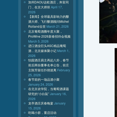
加州DAOU达欧酒庄，奔富同
门，在京大师班
April 17,
2026
【新闻】全球最具影响力的酿
酒大师、飞行酿酒顾问Michel
Rolland去世
March 21, 2026
北京葡萄酒圈年度大聚，
ProWine 2026新春招待会视频
March 5, 2026
进口酒业巨头ASC精品葡萄
酒，北京媒体聚小记
March 1,
2026
怡园酒庄易主再起八卦，春节
前后两份董事名单公告，前庄
主陈芳留任扑朔迷离
February
25, 2026
春节前的一场品酒小聚
January 24, 2026
在北京农学院，当葡萄酒课题
研究的“小白鼠”
January 16,
2026
龙亭酒庄庆春晚宴
January
15, 2026
吃喝小群，重启活动