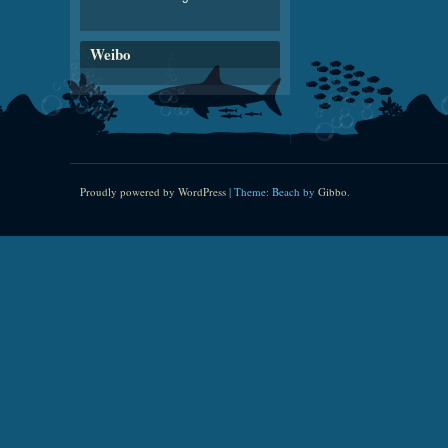
Weibo
Proudly powered by WordPress
|
Theme: Beach by
Gibbo
.