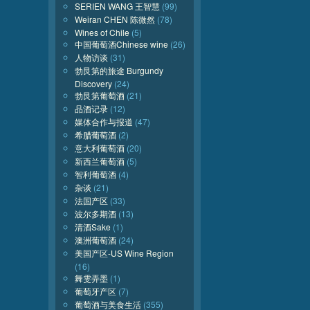
SERIEN WANG 王智慧
(99)
Weiran CHEN 陈微然
(78)
Wines of Chile
(5)
中国葡萄酒Chinese wine
(26)
人物访谈
(31)
勃艮第的旅途 Burgundy
Discovery
(24)
勃艮第葡萄酒
(21)
品酒记录
(12)
媒体合作与报道
(47)
希腊葡萄酒
(2)
意大利葡萄酒
(20)
新西兰葡萄酒
(5)
智利葡萄酒
(4)
杂谈
(21)
法国产区
(33)
波尔多期酒
(13)
清酒Sake
(1)
澳洲葡萄酒
(24)
美国产区-US Wine Region
(16)
舞雯弄墨
(1)
葡萄牙产区
(7)
葡萄酒与美食生活
(355)