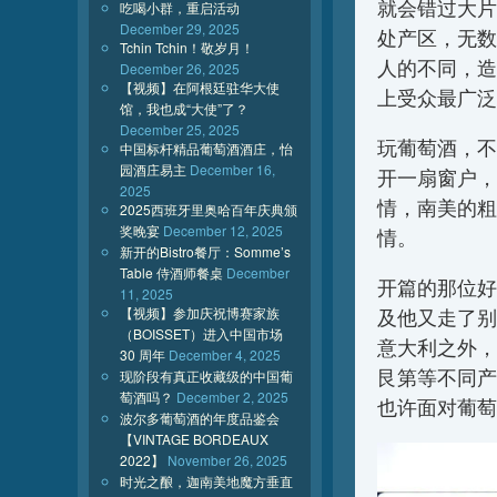
就会错过大片
吃喝小群，重启活动
December 29, 2025
处产区，无数
Tchin Tchin！敬岁月！
人的不同，造
December 26, 2025
【视频】在阿根廷驻华大使
上受众最广泛
馆，我也成“大使”了？
December 25, 2025
玩葡萄酒，不
中国标杆精品葡萄酒酒庄，怡
园酒庄易主
December 16,
开一扇窗户，
2025
情，南美的粗
2025西班牙里奥哈百年庆典颁
奖晚宴
December 12, 2025
情。
新开的Bistro餐厅：Somme’s
Table 侍酒师餐桌
December
开篇的那位好
11, 2025
【视频】参加庆祝博赛家族
及他又走了别
（BOISSET）进入中国市场
意大利之外，
30 周年
December 4, 2025
艮第等不同产
现阶段有真正收藏级的中国葡
萄酒吗？
December 2, 2025
也许面对葡萄
波尔多葡萄酒的年度品鉴会
【VINTAGE BORDEAUX
2022】
November 26, 2025
时光之酿，迦南美地魔方垂直