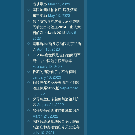
成功举办
May 14, 2023
美国加州纳帕名庄-鹿跃酒园，
东主变动
May 13, 2023
给了我惊喜的对决，从小乔到
周瑜的白马酒庄2014，出人意
料的Chadwick 2018
May 8,
2023
南非Spier斯皮尔酒园北京品酒
会
April 15, 2023
2023年度世界最佳侍酒师冠军
诞生，中国选手获得季军
February 13, 2023
收藏的酒涨价了，不舍得喝
January 13, 2023
解读波尔多圣爱美浓产区列级
酒庄体系2022版
September
9, 2022
探寻贺兰山东麓葡萄酒银川产
区
August 24, 2022
加强型葡萄酒波特收藏知识点
March 24, 2022
法国顶级酒庄地位自保，聊白
马酒庄和奥颂酒庄今天的退赛
July 10, 2021