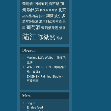
加
葡萄酒
中国葡萄酒市场
北京
州
勃艮第
勃艮第葡萄酒
波尔多
期酒
品酒会
拉菲
品酒
波尔多期酒
澳大利亚葡萄酒
美
葡萄酒
葡萄酒旅游
国
酒展
陆江
陈微然
香槟
Blogroll
Maxime LU's Weibo – 陆江的
微博
WINEONLINE.CN – 葡萄酒在
线（媒体）
ZHIZHEN Painting Studio –
至臻画室
Meta
Log in
Entries feed