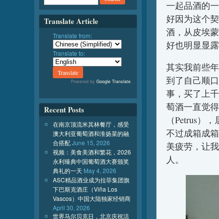
一起品酒的一
好因为这个契
Translate Article
酒，从皮埃蒙
Translate from:
好也明显显露
Translate to:
其实我前些年
到了自己顺口
Powered by
Google Translate
.
事，买了上千
萄酒一直觉得
Recent Posts
（Petru
在南京顶流米其林餐厅，感受
不过成箱成箱
澳大利亚葡萄酒和淮扬菜的融
合搭配
June 15, 2026
美疲劳，让我
视频：美食美酒和繁花，2026
人。
永利臻典中国葡萄酒大赛颁奖
典礼的一天
May 4, 2026
ASC精品酒业成为拉菲集团旗
下巴斯克酒庄（Viña Los
Vascos）中国大陆独家经销商
April 30, 2026
世界马尔贝克日，北京庆祝活