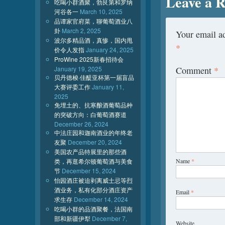
Leave a R
吃喝小群酒聚，勃艮第和罗纳
河谷各一
March 10, 2025
品谭家官府菜，聊葡萄酒业八
卦
March 2, 2025
Your email ad
波尔多精品酒，真惨，国内甩
*
价令人发指
January 24, 2025
ProWine 2025新春招待会
January 19, 2025
Comment
*
贝丹德梭·佳醍亚杯第一届盲品
大赛评委工作
January 11,
2025
免埋土的、抗寒酿酒葡萄品种
的突破方向：白葡萄酒赛道
December 26, 2024
中法庄园和迦南酒业的年终老
友聚
December 20, 2024
美国农产品特展里的那些酒
类，再逛希尔顿葡萄酒与美食
Name
*
节
December 15, 2024
怡园酒庄被迫剥离威士忌等烈
酒业务，私有化部分酒庄资产
Email
*
求生存
December 14, 2024
吃喝小群的品酒聚餐，法国南
部和新疆伊犁
December 7,
Website