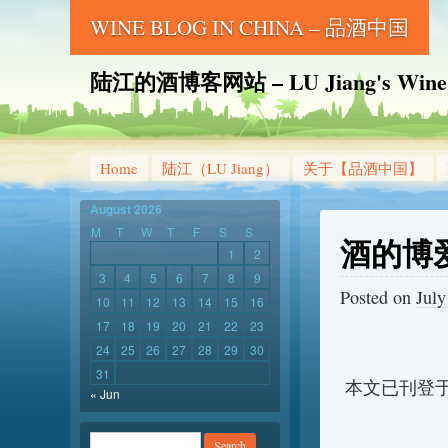
WINE BLOG IN CHINA – 品酒中国
陆江的酒博客网站 – LU Jiang's Wine B
Home
陆江（LU Jiang）
关于【品酒中国】
August 2026
M
T
W
T
F
S
S
酒的博
1
2
3
4
5
6
7
8
9
Posted on
July
10
11
12
13
14
15
16
17
18
19
20
21
22
23
24
25
26
27
28
29
30
31
本文已刊登于
« Jun