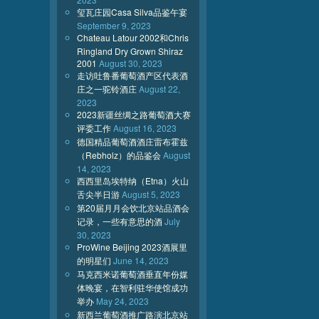
玺瓦庄园Casa Silva品鉴午宴
September 9, 2023
Chateau Latour 2002和Chris
Ringland Dry Grown Shiraz
2001
August 30, 2023
走访吐鲁番葡萄酒产区代表酒
庄之一驼铃酒庄
August 22,
2023
2023新疆丝绸之路葡萄酒大赛
评委工作
August 16, 2023
德国精品葡萄酒酒庄雷布霍兹
（Rebholz）的品鉴会
August
14, 2023
西西里岛埃特纳（Etna）火山
舌尖半日游
August 5, 2023
第20届月月会饮北京站品酒会
记录，一些有意思的酒
July
30, 2023
ProWine Beijing 2023酒展里
的明星们
June 14, 2023
马克西米诺葡萄酒垂直年份媒
体晚宴，在智利驻华使馆成功
举办
May 24, 2023
新西兰葡萄酒推广路演北京站