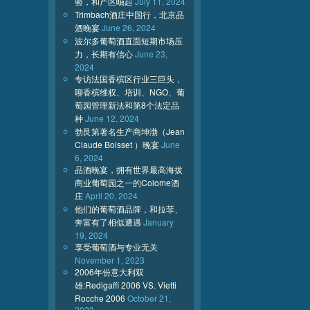
验，和产区崛起
July 11, 2024
Trimbach酒庄中国行，北京品
酒晚宴
June 26, 2024
波尔多葡萄酒直面短期市场压
力，长期有信心
June 23,
2024
专访法国香槟区行业三巨头，
聊香槟维权、培训、NGO、葡
萄园管理新法和第8个法定品
种
June 12, 2024
勃艮第著名生产商坤渤（Jean
Claude Boisset ）晚宴
June
6, 2024
品酒晚宴，拥有世界最高海拔
商业葡萄园之一的Colome酒
庄
April 20, 2024
他们的葡萄酒品牌，和拉菲、
奔富有了相似遭遇
January
19, 2024
享受葡萄酒与专业无关
November 1, 2023
2006年份意大利双
雄:Redigaffi 2006 VS. Vietti
Rocche 2006
October 21,
2023