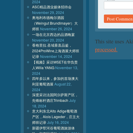
2024
ASC精品酒业媒体招待会
November 29, 2024
奥地利布德梅尔酒园
（Weingut Brundlmayer）大
师班
November 26, 2024
一场在北京西边的品酒晚宴
November 20, 2024
This site uses A
香格里拉.圣域垂直品鉴，
processed.
2024ProWine上海酒展大师班
记录
November 14, 2024
【视频】采访WSET在华负责
人Willa YANG
November 13,
2024
四年多以来，参加的首场澳大
利亚葡萄酒展
August 22,
2024
深度采访法国阿尔萨斯产区，
先锋标杆酒庄Trimbach
July
18, 2024
意大利东北Alto Adige葡萄酒
产区，Alois Lageder，庄主大
师班记录
July 16, 2024
新疆伊犁河谷葡萄酒旅游体