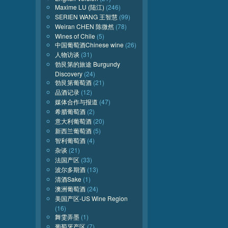
Maxime LU (陆江)
(246)
SERIEN WANG 王智慧
(99)
Weiran CHEN 陈微然
(78)
Wines of Chile
(5)
中国葡萄酒Chinese wine
(26)
人物访谈
(31)
勃艮第的旅途 Burgundy
Discovery
(24)
勃艮第葡萄酒
(21)
品酒记录
(12)
媒体合作与报道
(47)
希腊葡萄酒
(2)
意大利葡萄酒
(20)
新西兰葡萄酒
(5)
智利葡萄酒
(4)
杂谈
(21)
法国产区
(33)
波尔多期酒
(13)
清酒Sake
(1)
澳洲葡萄酒
(24)
美国产区-US Wine Region
(16)
舞雯弄墨
(1)
葡萄牙产区
(7)