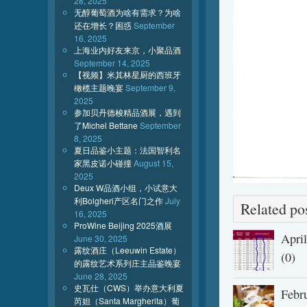
28, 2025
无醇葡萄酒为啥有需求？为啥
还在增长？困惑
September
16, 2025
上海业内好友来京，小聚品酒
September 14, 2025
【视频】米其林星厨的西班牙
橄榄主题晚宴
September 9,
2025
参加贝丹德梭精品酒展，遇到
了Michel Bettane
September
8, 2025
夏日品鉴小主题：法国智利名
家黑皮诺小碰撞
August 15,
2025
Deux W品酒小组，小试意大
利Bolgheri产区名门之作
July
Related 
16, 2025
ProWine Beijing 2025酒展
Apri
June 30, 2025
露纹酒庄（Leeuwin Estate）
(0)
的露纹艺术系列庄主品鉴晚宴
June 28, 2025
史瓦仕（CWS）举办意大利夏
Febr
芮妲（Santa Margherita）葡