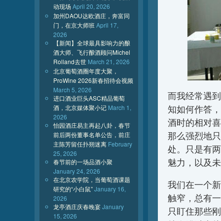
动现场
April 20, 2026
加州DAOU达欧酒庄，奔富同
门，在京大师班
April 17,
2026
【新闻】全球最具影响力的酿
酒大师、飞行酿酒顾问Michel
Rolland去世
March 21, 2026
北京葡萄酒圈年度大聚，
ProWine 2026新春招待会视频
March 5, 2026
而我经常遇到
进口酒业巨头ASC精品葡萄
酒，北京媒体聚小记
March 1,
知如何作答，
2026
酒时的相对喜
怡园酒庄易主再起八卦，春节
那么强烈地只
前后两份董事名单公告，前庄
主陈芳留任扑朔迷离
February
处。只是有两
25, 2026
魅力，以及未
春节前的一场品酒小聚
January 24, 2026
在北京农学院，当葡萄酒课题
我们在一个新
研究的“小白鼠”
January 16,
触窄，总有一
2026
龙亭酒庄庆春晚宴
January
只盯住那些刚
15, 2026