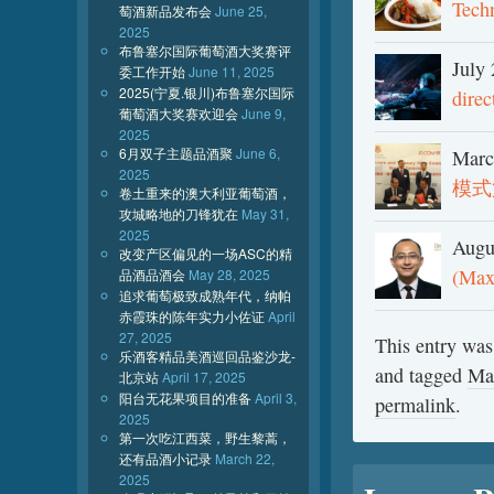
Techn
萄酒新品发布会
June 25,
2025
布鲁塞尔国际葡萄酒大奖赛评
July
委工作开始
June 11, 2025
2025(宁夏.银川)布鲁塞尔国际
direc
葡萄酒大奖赛欢迎会
June 9,
2025
6月双子主题品酒聚
June 6,
Marc
2025
模式
卷土重来的澳大利亚葡萄酒，
攻城略地的刀锋犹在
May 31,
2025
Augu
改变产区偏见的一场ASC的精
(Ma
品酒品酒会
May 28, 2025
追求葡萄极致成熟年代，纳帕
赤霞珠的陈年实力小佐证
April
27, 2025
This entry was
乐酒客精品美酒巡回品鉴沙龙-
and tagged
Ma
北京站
April 17, 2025
阳台无花果项目的准备
April 3,
permalink
.
2025
第一次吃江西菜，野生黎蒿，
还有品酒小记录
March 22,
2025