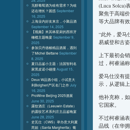
28, 2025
(Luca S
无醇葡萄酒为啥有需求？为啥
还在增长？困惑
September
聚焦于高端价格的
16, 2025
等大品牌有效
上海业内好友来京，小聚品酒
September 14, 2025
【视频】米其林星厨的西班牙
“此外，爱马
橄榄主题晚宴
September 9,
易威登和古姿
2025
参加贝丹德梭精品酒展，遇到
了Michel Bettane
September
上下最初会销
8, 2025
过，柯睿涵称
夏日品鉴小主题：法国智利名
家黑皮诺小碰撞
August 15,
2025
爱马仕没有提
Deux W品酒小组，小试意大
示，从逻辑上
利Bolgheri产区名门之作
July
16, 2025
ProWine Beijing 2025酒展
他补充称，如
June 30, 2025
它国家。
露纹酒庄（Leeuwin Estate）
的露纹艺术系列庄主品鉴晚宴
不过柯睿涵表
June 28, 2025
史瓦仕（CWS）举办意大利夏
品线（在华拥
芮妲（Santa Margherita）葡