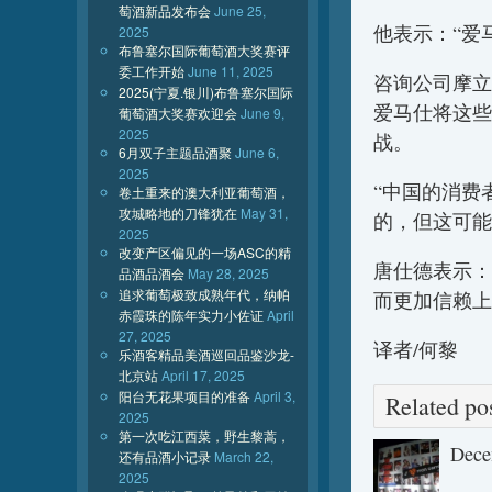
萄酒新品发布会
June 25,
他表示：“爱
2025
布鲁塞尔国际葡萄酒大奖赛评
委工作开始
June 11, 2025
咨询公司摩立特(M
2025(宁夏.银川)布鲁塞尔国际
爱马仕将这些
葡萄酒大奖赛欢迎会
June 9,
2025
战。
6月双子主题品酒聚
June 6,
2025
“中国的消费
卷土重来的澳大利亚葡萄酒，
攻城略地的刀锋犹在
May 31,
的，但这可能
2025
改变产区偏见的一场ASC的精
唐仕德表示：
品酒品酒会
May 28, 2025
追求葡萄极致成熟年代，纳帕
而更加信赖上
赤霞珠的陈年实力小佐证
April
27, 2025
译者/何黎
乐酒客精品美酒巡回品鉴沙龙-
北京站
April 17, 2025
阳台无花果项目的准备
April 3,
Related 
2025
第一次吃江西菜，野生黎蒿，
Dece
还有品酒小记录
March 22,
2025