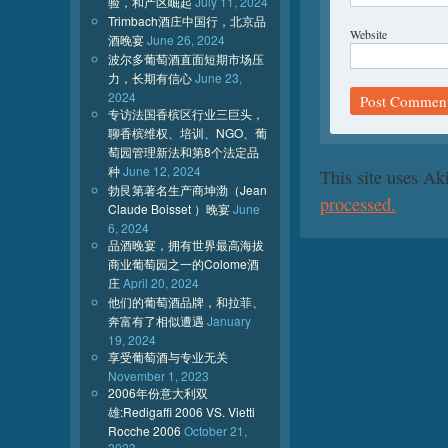
验，和产区崛起
July 11, 2024
Trimbach酒庄中国行，北京品
Website
酒晚宴
June 26, 2024
波尔多葡萄酒直面短期市场压
力，长期有信心
June 23,
2024
专访法国香槟区行业三巨头，
聊香槟维权、培训、NGO、葡
萄园管理新法和第8个法定品
种
June 12, 2024
This site uses A
勃艮第著名生产商坤渤（Jean
processed.
Claude Boisset ）晚宴
June
6, 2024
品酒晚宴，拥有世界最高海拔
商业葡萄园之一的Colome酒
庄
April 20, 2024
他们的葡萄酒品牌，和拉菲、
奔富有了相似遭遇
January
19, 2024
享受葡萄酒与专业无关
November 1, 2023
2006年份意大利双
雄:Redigaffi 2006 VS. Vietti
Rocche 2006
October 21,
2023