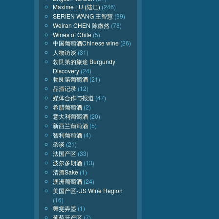
Maxime LU (陆江)
(246)
SERIEN WANG 王智慧
(99)
Weiran CHEN 陈微然
(78)
Wines of Chile
(5)
中国葡萄酒Chinese wine
(26)
人物访谈
(31)
勃艮第的旅途 Burgundy
Discovery
(24)
勃艮第葡萄酒
(21)
品酒记录
(12)
媒体合作与报道
(47)
希腊葡萄酒
(2)
意大利葡萄酒
(20)
新西兰葡萄酒
(5)
智利葡萄酒
(4)
杂谈
(21)
法国产区
(33)
波尔多期酒
(13)
清酒Sake
(1)
澳洲葡萄酒
(24)
美国产区-US Wine Region
(16)
舞雯弄墨
(1)
葡萄牙产区
(7)