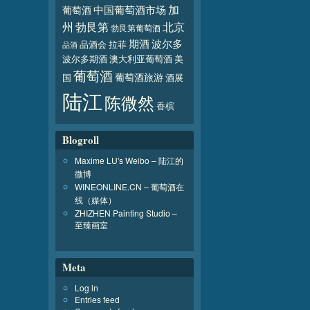
加
葡萄酒
中国葡萄酒市场
北京
州
勃艮第
勃艮第葡萄酒
波尔多
期酒
品酒会
拉菲
品酒
波尔多期酒
澳大利亚葡萄酒
美
葡萄酒
葡萄酒旅游
国
酒展
陆江
陈微然
香槟
Blogroll
Maxime LU's Weibo – 陆江的
微博
WINEONLINE.CN – 葡萄酒在
线（媒体）
ZHIZHEN Painting Studio –
至臻画室
Meta
Log in
Entries feed