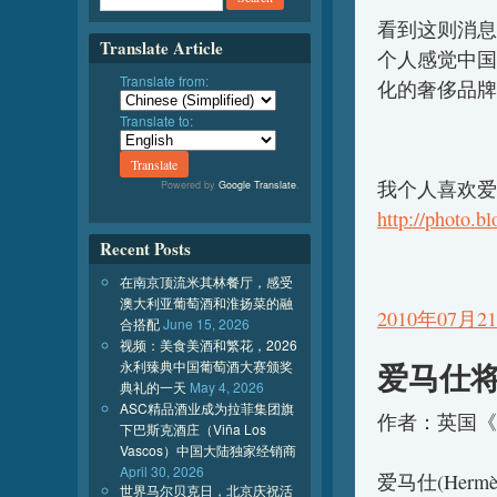
看到这则消息,
Translate Article
个人感觉中国
Translate from:
化的奢侈品牌
Translate to:
我个人喜欢爱马
Powered by
Google Translate
.
http://photo.b
Recent Posts
在南京顶流米其林餐厅，感受
澳大利亚葡萄酒和淮扬菜的融
2010年07月21
合搭配
June 15, 2026
视频：美食美酒和繁花，2026
爱马仕将
永利臻典中国葡萄酒大赛颁奖
典礼的一天
May 4, 2026
ASC精品酒业成为拉菲集团旗
作者：英国
下巴斯克酒庄（Viña Los
Vascos）中国大陆独家经销商
April 30, 2026
爱马仕(He
世界马尔贝克日，北京庆祝活