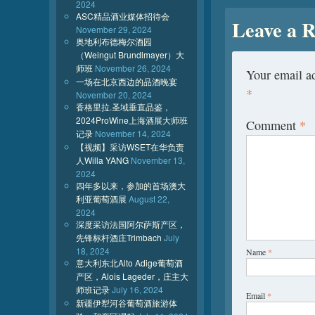
2024
ASC精品酒业媒体招待会
Leave a R
November 29, 2024
奥地利布德梅尔酒园
（Weingut Brundlmayer）大
师班
November 26, 2024
Your email ad
一场在北京西边的品酒晚宴
*
November 20, 2024
香格里拉.圣域垂直品鉴，
2024ProWine上海酒展大师班
Comment
*
记录
November 14, 2024
【视频】采访WSET在华负责
人Willa YANG
November 13,
2024
四年多以来，参加的首场澳大
利亚葡萄酒展
August 22,
2024
深度采访法国阿尔萨斯产区，
先锋标杆酒庄Trimbach
July
18, 2024
Name
*
意大利东北Alto Adige葡萄酒
产区，Alois Lageder，庄主大
师班记录
July 16, 2024
Email
*
新疆伊犁河谷葡萄酒旅游体