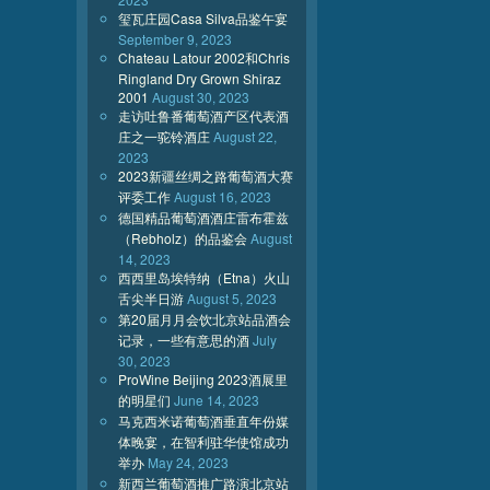
玺瓦庄园Casa Silva品鉴午宴
September 9, 2023
Chateau Latour 2002和Chris
Ringland Dry Grown Shiraz
2001
August 30, 2023
走访吐鲁番葡萄酒产区代表酒
庄之一驼铃酒庄
August 22,
2023
2023新疆丝绸之路葡萄酒大赛
评委工作
August 16, 2023
德国精品葡萄酒酒庄雷布霍兹
（Rebholz）的品鉴会
August
14, 2023
西西里岛埃特纳（Etna）火山
舌尖半日游
August 5, 2023
第20届月月会饮北京站品酒会
记录，一些有意思的酒
July
30, 2023
ProWine Beijing 2023酒展里
的明星们
June 14, 2023
马克西米诺葡萄酒垂直年份媒
体晚宴，在智利驻华使馆成功
举办
May 24, 2023
新西兰葡萄酒推广路演北京站