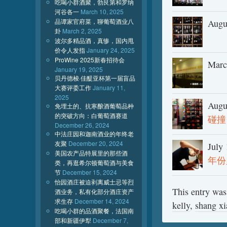
吃喝小群酒聚，勃艮第和罗纳
河谷各一
March 10, 2025
品谭家官府菜，聊葡萄酒业八
Augu
卦
March 2, 2025
波尔多精品酒，真惨，国内甩
价令人发指
January 24, 2025
ProWine 2025新春招待会
Marc
January 19, 2025
贝丹德梭·佳醍亚杯第一届盲品
大赛评委工作
January 11,
2025
Augu
免埋土的、抗寒酿酒葡萄品种
的突破方向：白葡萄酒赛道
碰撞
December 26, 2024
中法庄园和迦南酒业的年终老
友聚
December 20, 2024
July 
美国农产品特展里的那些酒
年份
类，再逛希尔顿葡萄酒与美食
节
December 15, 2024
怡园酒庄被迫剥离威士忌等烈
This entry was
酒业务，私有化部分酒庄资产
求生存
December 14, 2024
kelly
,
shang xi
吃喝小群的品酒聚餐，法国南
部和新疆伊犁
December 7,