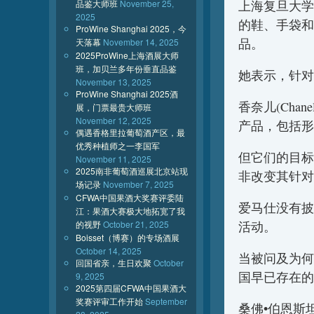
上海复旦大学
品鉴大师班
November 25,
2025
的鞋、手袋和
ProWine Shanghai 2025，今
品。
天落幕
November 14, 2025
2025ProWine上海酒展大师
班，加贝兰多年份垂直品鉴
她表示，针对
November 13, 2025
ProWine Shanghai 2025酒
香奈儿(Cha
展，门票最贵大师班
November 12, 2025
产品，包括形
偶遇香格里拉葡萄酒产区，最
优秀种植师之一李国军
但它们的目标
November 11, 2025
2025南非葡萄酒巡展北京站现
非改变其针对
场记录
November 7, 2025
CFWA中国果酒大奖赛评委陆
爱马仕没有披
江：果酒大赛极大地拓宽了我
活动。
的视野
October 21, 2025
Boisset（博赛）的专场酒展
October 14, 2025
当被问及为何
回国省亲，生日欢聚
October
国早已存在的
9, 2025
2025第四届CFWA中国果酒大
奖赛评审工作开始
September
桑佛•伯恩斯坦公