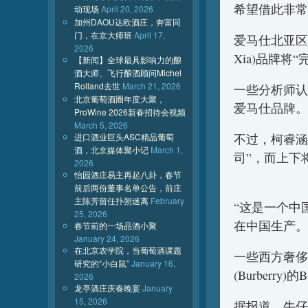
希望借此非常
动现场
April 20, 2026
加州DAOU达欧酒庄，奔富同
门，在京大师班
April 17,
爱马仕北亚区董事
2026
Xia)品牌
【新闻】全球最具影响力的酿
酒大师、飞行酿酒顾问Michel
Rolland去世
March 21, 2026
一些分析师认为
北京葡萄酒圈年度大聚，
爱马仕品牌。
ProWine 2026新春招待会视频
March 5, 2026
不过，柯睿涵
进口酒业巨头ASC精品葡萄
酒，北京媒体聚小记
March 1,
司”，而上下
2026
怡园酒庄易主再起八卦，春节
前后两份董事名单公告，前庄
主陈芳留任扑朔迷离
February
“这是一个中
25, 2026
在中国生产。
春节前的一场品酒小聚
January 24, 2026
在北京农学院，当葡萄酒课题
一些西方奢侈
研究的“小白鼠”
January 16,
(Burberry
2026
龙亭酒庄庆春晚宴
January
15, 2026
据报道，牛仔服装