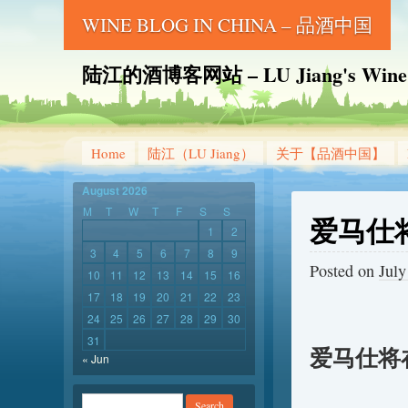
WINE BLOG IN CHINA – 品酒中国
陆江的酒博客网站 – LU Jiang's Wine B
Home
陆江（LU Jiang）
关于【品酒中国】
August 2026
M
T
W
T
F
S
S
爱马仕
1
2
3
4
5
6
7
8
9
Posted on
July
10
11
12
13
14
15
16
17
18
19
20
21
22
23
24
25
26
27
28
29
30
31
爱马仕将
« Jun