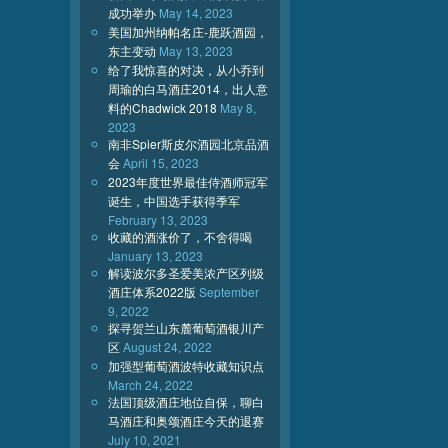
成功举办
May 14, 2023
美国加州纳帕名庄-鹿跃酒园，
东主变动
May 13, 2023
给了我惊喜的对决，从小乔到
周瑜的白马酒庄2014，出人意
料的Chadwick 2018
May 8,
2023
南非Spier斯皮尔酒园北京品酒
会
April 15, 2023
2023年度世界最佳侍酒师冠军
诞生，中国选手获得季军
February 13, 2023
收藏的酒涨价了，不舍得喝
January 13, 2023
解读波尔多圣爱美浓产区列级
酒庄体系2022版
September
9, 2022
探寻贺兰山东麓葡萄酒银川产
区
August 24, 2022
加强型葡萄酒波特收藏知识点
March 24, 2022
法国顶级酒庄地位自保，聊白
马酒庄和奥颂酒庄今天的退赛
July 10, 2021