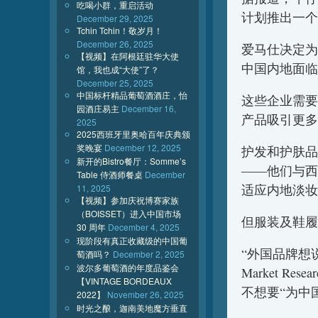
吃喝小群，重启活动
计划推出一个
December 29, 2025
Tchin Tchin！敬岁月！
December 26, 2025
爱马仕决定为
【视频】在阿根廷驻华大使
中国内地面临
馆，我也成“大使”了？
December 25, 2025
中国标杆精品葡萄酒酒庄，怡
这些企业需要
园酒庄易主
December 16,
产品吸引更多
2025
2025西班牙里奥哈百年庆典颁
奖晚宴
December 12, 2025
护发和护肤品
新开的Bistro餐厅：Somme’s
——他们与西
Table 侍酒师餐桌
December
适应内地淡妆
11, 2025
【视频】参加庆祝博赛家族
（BOISSET）进入中国市场
但服装及鞋履
30 周年
December 4, 2025
现阶段有真正收藏级的中国葡
“外国品牌想
萄酒吗？
December 2, 2025
波尔多葡萄酒的年度品鉴会
Market Re
【VINTAGE BORDEAUX
不想要“为中
2022】
November 26, 2025
时光之酿，迦南美地魔方垂直