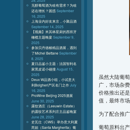
28, 2025
无醇葡萄酒为啥有需求？为啥
还在增长？困惑
September
16, 2025
上海业内好友来京，小聚品酒
September 14, 2025
【视频】米其林星厨的西班牙
橄榄主题晚宴
September 9,
2025
参加贝丹德梭精品酒展，遇到
了Michel Bettane
September
8, 2025
夏日品鉴小主题：法国智利名
家黑皮诺小碰撞
August 15,
2025
虽然大陆葡萄
Deux W品酒小组，小试意大
广，市场杂费
利Bolgheri产区名门之作
July
16, 2025
价格推出还是
ProWine Beijing 2025酒展
值，最终市场
June 30, 2025
露纹酒庄（Leeuwin Estate）
的露纹艺术系列庄主品鉴晚宴
为了配合推
June 28, 2025
史瓦仕（CWS）举办意大利夏
葡萄原料出产
芮妲（Santa Margherita）葡