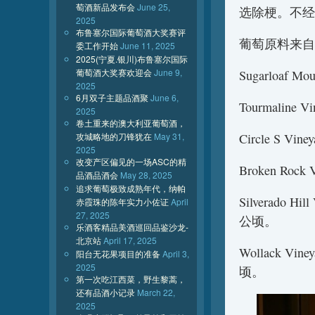
萄酒新品发布会
June 25,
选除梗。不经
2025
布鲁塞尔国际葡萄酒大奖赛评
葡萄原料来自
委工作开始
June 11, 2025
2025(宁夏.银川)布鲁塞尔国际
葡萄酒大奖赛欢迎会
June 9,
Sugarloaf 
2025
6月双子主题品酒聚
June 6,
Tourmaline
2025
卷土重来的澳大利亚葡萄酒，
攻城略地的刀锋犹在
May 31,
Circle S 
2025
改变产区偏见的一场ASC的精
Broken R
品酒品酒会
May 28, 2025
追求葡萄极致成熟年代，纳帕
Silverado H
赤霞珠的陈年实力小佐证
April
27, 2025
公顷。
乐酒客精品美酒巡回品鉴沙龙-
北京站
April 17, 2025
Wollack V
阳台无花果项目的准备
April 3,
2025
顷。
第一次吃江西菜，野生黎蒿，
还有品酒小记录
March 22,
2025