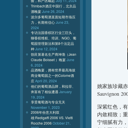
验，和产区崛起
July 11, 2024
Trimbach酒庄中国行，北京品
酒晚宴
June 26, 2024
波尔多葡萄酒直面短期市场压
力，长期有信心
June 23,
2024
专访法国香槟区行业三巨头，
聊香槟维权、培训、NGO、葡
萄园管理新法和第8个法定品
种
June 12, 2024
勃艮第著名生产商坤渤（Jean
Claude Boisset ）晚宴
June
6, 2024
品酒晚宴，拥有世界最高海拔
商业葡萄园之一的Colome酒
庄
April 20, 2024
姚家族珍藏赤霞珠干红
他们的葡萄酒品牌，和拉菲、
奔富有了相似遭遇
January
Sauvignon 200
19, 2024
享受葡萄酒与专业无关
深紫红色，有
November 1, 2023
2006年份意大利双
内敛精致；重
雄:Redigaffi 2006 VS. Vietti
宁细腻有力，
Rocche 2006
October 21,
2023