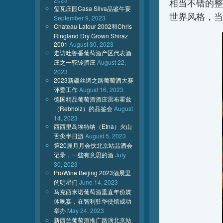
相当不错的整
玺瓦庄园Casa Silva品鉴午宴
世界风格，当
September 9, 2023
Chateau Latour 2002和Chris
Ringland Dry Grown Shiraz
2001
August 30, 2023
走访吐鲁番葡萄酒产区代表酒
庄之一驼铃酒庄
August 22,
2023
2023新疆丝绸之路葡萄酒大赛
评委工作
August 16, 2023
德国精品葡萄酒酒庄雷布霍兹
（Rebholz）的品鉴会
August
14, 2023
西西里岛埃特纳（Etna）火山
舌尖半日游
August 5, 2023
第20届月月会饮北京站品酒会
记录，一些有意思的酒
July
30, 2023
ProWine Beijing 2023酒展里
的明星们
June 14, 2023
马克西米诺葡萄酒垂直年份媒
体晚宴，在智利驻华使馆成功
举办
May 24, 2023
新西兰葡萄酒推广路演北京站