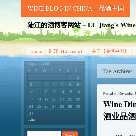
WINE BLOG IN CHINA – 品酒中国
陆江的酒博客网站 – LU Jiang's Wine B
Home
陆江（LU Jiang）
关于【品酒中国】
August 2026
Tag Archives:
M
T
W
T
F
S
S
1
2
3
4
5
6
7
8
9
10
11
12
13
14
15
16
Posted on
November 3
17
18
19
20
21
22
23
Wine Di
24
25
26
27
28
29
30
酒业品酒
31
« Jun