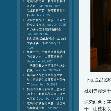
吃喝小群酒聚，勃艮第和罗纳
河谷各一
March 10, 2025
品谭家官府菜，聊葡萄酒业八
卦
March 2, 2025
波尔多精品酒，真惨，国内甩
价令人发指
January 24, 2025
ProWine 2025新春招待会
January 19, 2025
贝丹德梭·佳醍亚杯第一届盲品
大赛评委工作
January 11,
2025
免埋土的、抗寒酿酒葡萄品种
的突破方向：白葡萄酒赛道
December 26, 2024
中法庄园和迦南酒业的年终老
友聚
December 20, 2024
美国农产品特展里的那些酒
下面是品鉴
类，再逛希尔顿葡萄酒与美食
节
December 15, 2024
怡园酒庄被迫剥离威士忌等烈
姚明赤霞珠干红2009
酒业务，私有化部分酒庄资产
求生存
December 14, 2024
深紫红色；芬
吃喝小群的品酒聚餐，法国南
部和新疆伊犁
December 7,
干，山楂花以