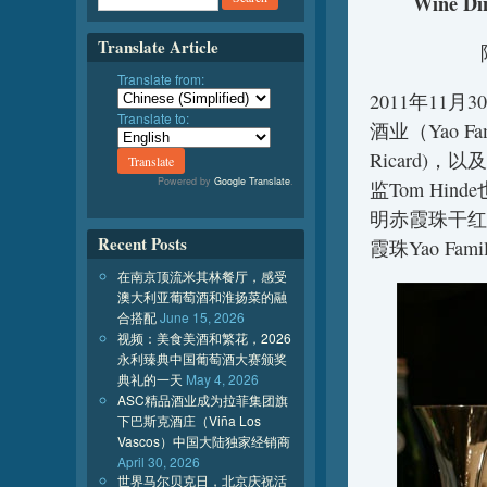
Wine D
Translate Article
Translate from:
2011年11
Translate to:
酒业（Yao F
Ricard)
Powered by
Google Translate
.
监Tom H
明赤霞珠干红Yao
Recent Posts
霞珠Yao Family
在南京顶流米其林餐厅，感受
澳大利亚葡萄酒和淮扬菜的融
合搭配
June 15, 2026
视频：美食美酒和繁花，2026
永利臻典中国葡萄酒大赛颁奖
典礼的一天
May 4, 2026
ASC精品酒业成为拉菲集团旗
下巴斯克酒庄（Viña Los
Vascos）中国大陆独家经销商
April 30, 2026
世界马尔贝克日，北京庆祝活