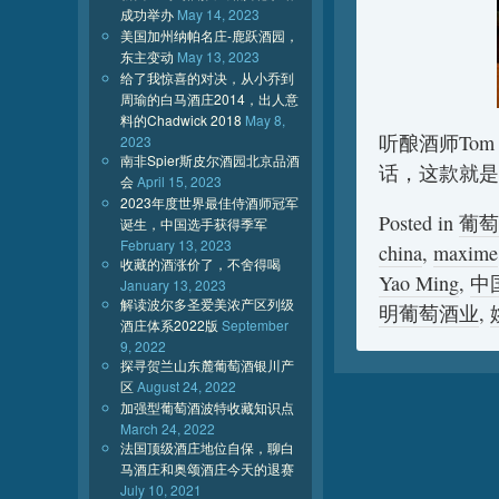
成功举办
May 14, 2023
美国加州纳帕名庄-鹿跃酒园，
东主变动
May 13, 2023
给了我惊喜的对决，从小乔到
周瑜的白马酒庄2014，出人意
料的Chadwick 2018
May 8,
听酿酒师To
2023
南非Spier斯皮尔酒园北京品酒
话，这款就是
会
April 15, 2023
2023年度世界最佳侍酒师冠军
Posted in
葡萄
诞生，中国选手获得季军
February 13, 2023
china
,
maxime
收藏的酒涨价了，不舍得喝
Yao Ming
,
中
January 13, 2023
解读波尔多圣爱美浓产区列级
明葡萄酒业
,
酒庄体系2022版
September
9, 2022
探寻贺兰山东麓葡萄酒银川产
区
August 24, 2022
加强型葡萄酒波特收藏知识点
March 24, 2022
法国顶级酒庄地位自保，聊白
马酒庄和奥颂酒庄今天的退赛
July 10, 2021