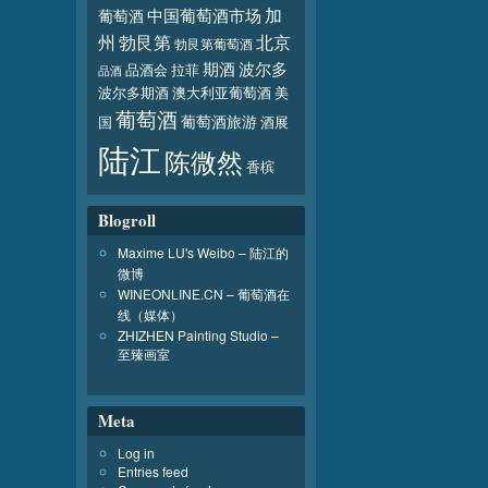
加
葡萄酒
中国葡萄酒市场
北京
州
勃艮第
勃艮第葡萄酒
波尔多
期酒
品酒会
拉菲
品酒
波尔多期酒
澳大利亚葡萄酒
美
葡萄酒
葡萄酒旅游
国
酒展
陆江
陈微然
香槟
Blogroll
Maxime LU's Weibo – 陆江的
微博
WINEONLINE.CN – 葡萄酒在
线（媒体）
ZHIZHEN Painting Studio –
至臻画室
Meta
Log in
Entries feed