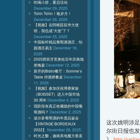
吃喝小群，重启活动
December 29, 2025
Tchin Tchin！敬岁月！
December 26, 2025
【视频】在阿根廷驻华大使
馆，我也成“大使”了？
December 25, 2025
中国标杆精品葡萄酒酒庄，怡
园酒庄易主
December 16,
2025
2025西班牙里奥哈百年庆典颁
奖晚宴
December 12, 2025
新开的Bistro餐厅：Somme’s
Table 侍酒师餐桌
December
11, 2025
【视频】参加庆祝博赛家族
（BOISSET）进入中国市场
30 周年
December 4, 2025
现阶段有真正收藏级的中国葡
萄酒吗？
December 2, 2025
波尔多葡萄酒的年度品鉴会
这次姚明涉足
【VINTAGE BORDEAUX
2022】
November 26, 2025
尔街日报也发报道：《
时光之酿，迦南美地魔方垂直
》.
http://onl