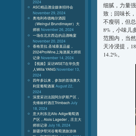
2024
细腻，力量强
ASC精品酒业媒体招待会
致；回味长，
November 29, 2024
奥地利布德梅尔酒园
不瘦弱，但总
（Weingut Brundlmayer）大
8%，小味儿
师班
November 26, 2024
一场在北京西边的品酒晚宴
范围内，当然
November 20, 2024
天冷浸提，1
香格里拉.圣域垂直品鉴，
2024ProWine上海酒展大师班
14.2%。
记录
November 14, 2024
【视频】采访WSET在华负责
人Willa YANG
November 13,
2024
四年多以来，参加的首场澳大
利亚葡萄酒展
August 22,
2024
深度采访法国阿尔萨斯产区，
先锋标杆酒庄Trimbach
July
18, 2024
意大利东北Alto Adige葡萄酒
产区，Alois Lageder，庄主大
师班记录
July 16, 2024
新疆伊犁河谷葡萄酒旅游体