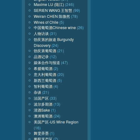
Maxime LU (陆江)
(246)
SERIEN WANG 王智慧
(99)
Weiran CHEN 陈微然
(78)
Wines of Chile
(5)
中国葡萄酒Chinese wine
(26)
人物访谈
(31)
勃艮第的旅途 Burgundy
Discovery
(24)
勃艮第葡萄酒
(21)
品酒记录
(12)
媒体合作与报道
(47)
希腊葡萄酒
(2)
意大利葡萄酒
(20)
新西兰葡萄酒
(5)
智利葡萄酒
(4)
杂谈
(21)
法国产区
(33)
波尔多期酒
(13)
清酒Sake
(1)
澳洲葡萄酒
(24)
美国产区-US Wine Region
(16)
舞雯弄墨
(1)
葡萄牙产区
(7)