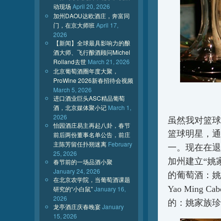
动现场
April 20, 2026
加州DAOU达欧酒庄，奔富同
门，在京大师班
April 17,
2026
【新闻】全球最具影响力的酿
酒大师、飞行酿酒顾问Michel
Rolland去世
March 21, 2026
北京葡萄酒圈年度大聚，
ProWine 2026新春招待会视频
March 5, 2026
进口酒业巨头ASC精品葡萄
酒，北京媒体聚小记
March 1,
2026
虽然我对篮球
怡园酒庄易主再起八卦，春节
篮球明星，通
前后两份董事名单公告，前庄
主陈芳留任扑朔迷离
February
一。现在在退
25, 2026
加州建立“姚家族
春节前的一场品酒小聚
January 24, 2026
的葡萄酒：姚
在北京农学院，当葡萄酒课题
Yao Ming Cab
研究的“小白鼠”
January 16,
2026
的：姚家族珍
龙亭酒庄庆春晚宴
January
15, 2026