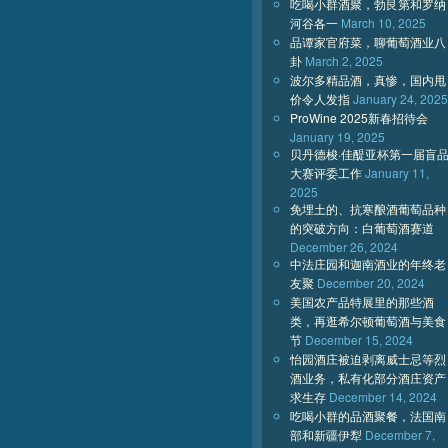
吃喝小群酒聚，勃艮第和罗纳
河谷各一
March 10, 2025
品谭家官府菜，聊葡萄酒业八
卦
March 2, 2025
波尔多精品酒，真惨，国内甩
价令人发指
January 24, 2025
ProWine 2025新春招待会
January 19, 2025
贝丹德梭·佳醍亚杯第一届盲
大赛评委工作
January 11,
2025
免埋土的、抗寒酿酒葡萄品种
的突破方向：白葡萄酒赛道
December 26, 2024
中法庄园和迦南酒业的年终老
友聚
December 20, 2024
美国农产品特展里的那些酒
类，再逛希尔顿葡萄酒与美食
节
December 15, 2024
怡园酒庄被迫剥离威士忌等烈
酒业务，私有化部分酒庄资产
求生存
December 14, 2024
吃喝小群的品酒聚餐，法国南
部和新疆伊犁
December 7,