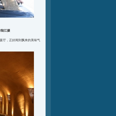
de/陆江摄
的晚宴厅，正好闻到飘来的美味气