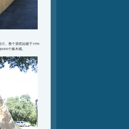
ba设计。整个酒窖始建于1996
6000个橡木桶。