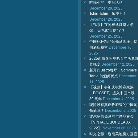
吃喝小群，重启活动
December 29, 2025
Tchin Tchin！敬岁月！
December 26, 2025
【视频】在阿根廷驻华大使
馆，我也成“大使”了？
December 25, 2025
中国标杆精品葡萄酒酒庄，怡
园酒庄易主
December 16,
2025
2025西班牙里奥哈百年庆典
奖晚宴
December 12, 2025
新开的Bistro餐厅：Somme’s
Table 侍酒师餐桌
December
11, 2025
【视频】参加庆祝博赛家族
（BOISSET）进入中国市场
30 周年
December 4, 2025
现阶段有真正收藏级的中国葡
萄酒吗？
December 2, 2025
波尔多葡萄酒的年度品鉴会
【VINTAGE BORDEAUX
2022】
November 26, 2025
时光之酿，迦南美地魔方垂直