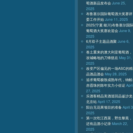
萄酒新品发布会
June 25,
2025
布鲁塞尔国际葡萄酒大奖赛评
委工作开始
June 11, 2025
2025(宁夏.银川)布鲁塞尔国
葡萄酒大奖赛欢迎会
June 9,
2025
6月双子主题品酒聚
June 6,
2025
卷土重来的澳大利亚葡萄酒，
攻城略地的刀锋犹在
May 31,
2025
改变产区偏见的一场ASC的精
品酒品酒会
May 28, 2025
追求葡萄极致成熟年代，纳帕
赤霞珠的陈年实力小佐证
Apri
27, 2025
乐酒客精品美酒巡回品鉴沙龙
北京站
April 17, 2025
阳台无花果项目的准备
April 3
2025
第一次吃江西菜，野生黎蒿，
还有品酒小记录
March 22,
2025