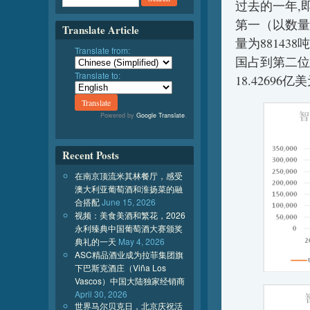
过去的一年,
第一（以数量
Translate Article
量为88143
Translate from:
国占到第二位
Translate to:
18.42696
Powered by
Google Translate
.
Recent Posts
在南京顶流米其林餐厅，感受
澳大利亚葡萄酒和淮扬菜的融
合搭配
June 15, 2026
视频：美食美酒和繁花，2026
永利臻典中国葡萄酒大赛颁奖
典礼的一天
May 4, 2026
ASC精品酒业成为拉菲集团旗
下巴斯克酒庄（Viña Los
Vascos）中国大陆独家经销商
April 30, 2026
世界马尔贝克日，北京庆祝活