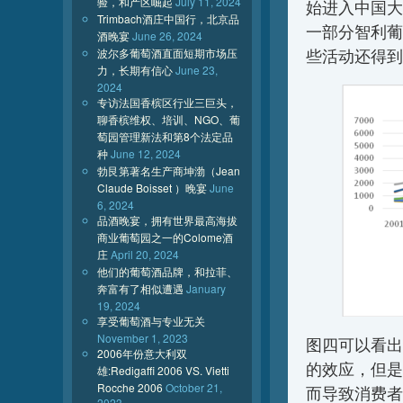
验，和产区崛起
July 11, 2024
始进入中国大
Trimbach酒庄中国行，北京品
一部分智利葡
酒晚宴
June 26, 2024
波尔多葡萄酒直面短期市场压
些活动还得到了
力，长期有信心
June 23,
2024
专访法国香槟区行业三巨头，
聊香槟维权、培训、NGO、葡
萄园管理新法和第8个法定品
种
June 12, 2024
勃艮第著名生产商坤渤（Jean
Claude Boisset ）晚宴
June
6, 2024
品酒晚宴，拥有世界最高海拔
商业葡萄园之一的Colome酒
庄
April 20, 2024
他们的葡萄酒品牌，和拉菲、
奔富有了相似遭遇
January
19, 2024
享受葡萄酒与专业无关
November 1, 2023
图四可以看出
2006年份意大利双
的效应，但是
雄:Redigaffi 2006 VS. Vietti
Rocche 2006
October 21,
而导致消费者
2023