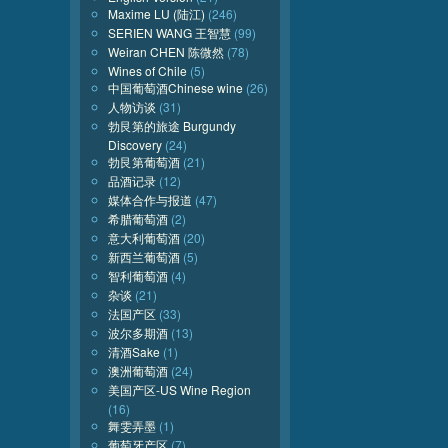
Maxime LU (陆江)
(246)
SERIEN WANG 王智慧
(99)
Weiran CHEN 陈微然
(78)
Wines of Chile
(5)
中国葡萄酒Chinese wine
(26)
人物访谈
(31)
勃艮第的旅途 Burgundy
Discovery
(24)
勃艮第葡萄酒
(21)
品酒记录
(12)
媒体合作与报道
(47)
希腊葡萄酒
(2)
意大利葡萄酒
(20)
新西兰葡萄酒
(5)
智利葡萄酒
(4)
杂谈
(21)
法国产区
(33)
波尔多期酒
(13)
清酒Sake
(1)
澳洲葡萄酒
(24)
美国产区-US Wine Region
(16)
舞雯弄墨
(1)
葡萄牙产区
(7)