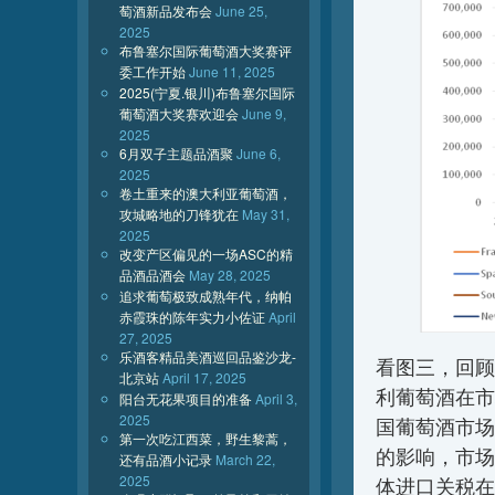
萄酒新品发布会
June 25,
2025
布鲁塞尔国际葡萄酒大奖赛评
委工作开始
June 11, 2025
2025(宁夏.银川)布鲁塞尔国际
葡萄酒大奖赛欢迎会
June 9,
2025
6月双子主题品酒聚
June 6,
2025
卷土重来的澳大利亚葡萄酒，
攻城略地的刀锋犹在
May 31,
2025
改变产区偏见的一场ASC的精
品酒品酒会
May 28, 2025
追求葡萄极致成熟年代，纳帕
赤霞珠的陈年实力小佐证
April
27, 2025
乐酒客精品美酒巡回品鉴沙龙-
看图三，回顾
北京站
April 17, 2025
利葡萄酒在市
阳台无花果项目的准备
April 3,
2025
国葡萄酒市场
第一次吃江西菜，野生黎蒿，
的影响，市场
还有品酒小记录
March 22,
2025
体进口关税在2