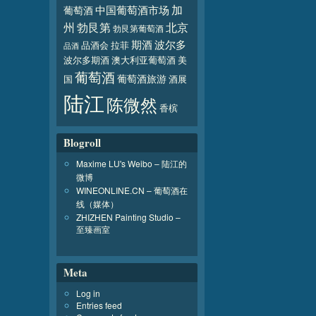
加
葡萄酒
中国葡萄酒市场
北京
州
勃艮第
勃艮第葡萄酒
波尔多
期酒
品酒会
拉菲
品酒
波尔多期酒
澳大利亚葡萄酒
美
葡萄酒
葡萄酒旅游
国
酒展
陆江
陈微然
香槟
Blogroll
Maxime LU's Weibo – 陆江的
微博
WINEONLINE.CN – 葡萄酒在
线（媒体）
ZHIZHEN Painting Studio –
至臻画室
Meta
Log in
Entries feed