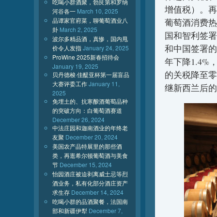
吃喝小群酒聚，勃艮第和罗纳
增值税）。再
河谷各一
March 10, 2025
品谭家官府菜，聊葡萄酒业八
葡萄酒消费热
卦
March 2, 2025
国和智利签署
波尔多精品酒，真惨，国内甩
和中国签署的
价令人发指
January 24, 2025
ProWine 2025新春招待会
年下降1.4%
January 19, 2025
的关税降至零
贝丹德梭·佳醍亚杯第一届盲品
大赛评委工作
January 11,
继新西兰后的
2025
免埋土的、抗寒酿酒葡萄品种
的突破方向：白葡萄酒赛道
December 26, 2024
中法庄园和迦南酒业的年终老
友聚
December 20, 2024
美国农产品特展里的那些酒
类，再逛希尔顿葡萄酒与美食
节
December 15, 2024
怡园酒庄被迫剥离威士忌等烈
酒业务，私有化部分酒庄资产
求生存
December 14, 2024
吃喝小群的品酒聚餐，法国南
部和新疆伊犁
December 7,