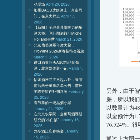
动现场
April 20, 2026
加州DAOU达欧酒庄，奔富同
门，在京大师班
April 17,
2026
【新闻】全球最具影响力的酿
酒大师、飞行酿酒顾问Michel
Rolland去世
March 21, 2026
北京葡萄酒圈年度大聚，
ProWine 2026新春招待会视频
March 5, 2026
进口酒业巨头ASC精品葡萄
酒，北京媒体聚小记
March 1,
2026
怡园酒庄易主再起八卦，春节
前后两份董事名单公告，前庄
另外，由于智
主陈芳留任扑朔迷离
February
25, 2026
廉，所以我们
春节前的一场品酒小聚
以数量计为48
January 24, 2026
在北京农学院，当葡萄酒课题
以金额计为1.
研究的“小白鼠”
January 16,
76.524
2026
龙亭酒庄庆春晚宴
January
15, 2026
通过上方图一