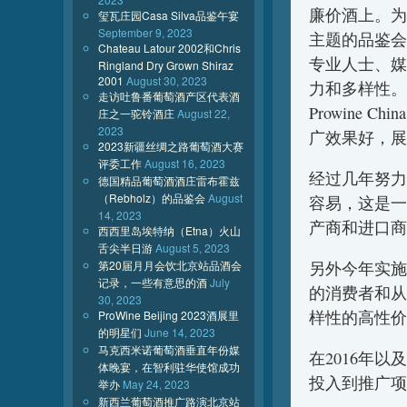
廉价酒上。为
玺瓦庄园Casa Silva品鉴午宴
September 9, 2023
主题的品鉴会
Chateau Latour 2002和Chris
专业人士、媒
Ringland Dry Grown Shiraz
2001
August 30, 2023
力和多样性。
走访吐鲁番葡萄酒产区代表酒
Prowine
庄之一驼铃酒庄
August 22,
2023
广效果好，展
2023新疆丝绸之路葡萄酒大赛
评委工作
August 16, 2023
经过几年努力
德国精品葡萄酒酒庄雷布霍兹
（Rebholz）的品鉴会
August
容易，这是一
14, 2023
产商和进口商
西西里岛埃特纳（Etna）火山
舌尖半日游
August 5, 2023
第20届月月会饮北京站品酒会
另外今年实施
记录，一些有意思的酒
July
的消费者和从
30, 2023
样性的高性价
ProWine Beijing 2023酒展里
的明星们
June 14, 2023
马克西米诺葡萄酒垂直年份媒
在2016年
体晚宴，在智利驻华使馆成功
投入到推广项
举办
May 24, 2023
新西兰葡萄酒推广路演北京站