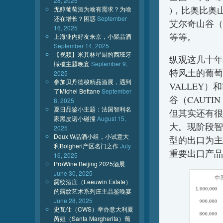
28, 2025
)，比奥比奥山谷（
无醇葡萄酒为啥有需求？为啥
还在增长？困惑
September
艾尔奇山谷（Elq
16, 2025
等等。
上海业内好友来京，小聚品酒
September 14, 2025
【视频】米其林星厨的西班牙
纵观这几十年
橄榄主题晚宴
September 9,
特风土的葡萄
2025
参加贝丹德梭精品酒展，遇到
VALLEY）
了Michel Bettane
September
谷（CAUTIN
8, 2025
夏日品鉴小主题：法国智利名
但其实还有很
家黑皮诺小碰撞
August 15,
大。现阶段智
2025
Deux W品酒小组，小试意大
型的出口为主
利Bolgheri产区名门之作
July
重要出口产品
16, 2025
ProWine Beijing 2025酒展
June 30, 2025
露纹酒庄（Leeuwin Estate）
的露纹艺术系列庄主品鉴晚宴
June 28, 2025
史瓦仕（CWS）举办意大利夏
芮妲（Santa Margherita）葡