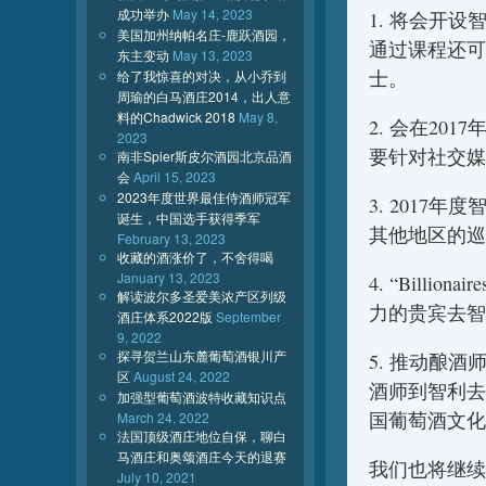
成功举办
May 14, 2023
1. 将会开
美国加州纳帕名庄-鹿跃酒园，
通过课程还可
东主变动
May 13, 2023
士。
给了我惊喜的对决，从小乔到
周瑜的白马酒庄2014，出人意
料的Chadwick 2018
May 8,
2. 会在2017
2023
要针对社交媒
南非Spier斯皮尔酒园北京品酒
会
April 15, 2023
2023年度世界最佳侍酒师冠军
3. 201
诞生，中国选手获得季军
其他地区的巡
February 13, 2023
收藏的酒涨价了，不舍得喝
January 13, 2023
4. “Billi
解读波尔多圣爱美浓产区列级
力的贵宾去智
酒庄体系2022版
September
9, 2022
探寻贺兰山东麓葡萄酒银川产
5. 推动酿
区
August 24, 2022
酒师到智利去
加强型葡萄酒波特收藏知识点
国葡萄酒文化
March 24, 2022
法国顶级酒庄地位自保，聊白
马酒庄和奥颂酒庄今天的退赛
我们也将继续
July 10, 2021