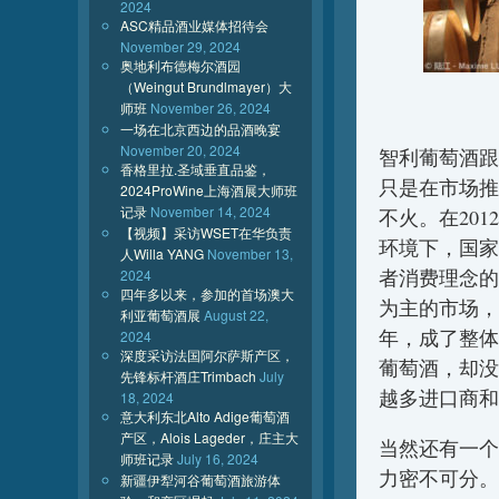
2024
ASC精品酒业媒体招待会
November 29, 2024
奥地利布德梅尔酒园
（Weingut Brundlmayer）大
师班
November 26, 2024
一场在北京西边的品酒晚宴
November 20, 2024
智利葡萄酒跟
香格里拉.圣域垂直品鉴，
只是在市场推
2024ProWine上海酒展大师班
记录
November 14, 2024
不火。在20
【视频】采访WSET在华负责
环境下，国家
人Willa YANG
November 13,
者消费理念的
2024
四年多以来，参加的首场澳大
为主的市场，
利亚葡萄酒展
August 22,
年，成了整体
2024
深度采访法国阿尔萨斯产区，
葡萄酒，却没
先锋标杆酒庄Trimbach
July
越多进口商和
18, 2024
意大利东北Alto Adige葡萄酒
产区，Alois Lageder，庄主大
当然还有一个
师班记录
July 16, 2024
力密不可分。尤其
新疆伊犁河谷葡萄酒旅游体