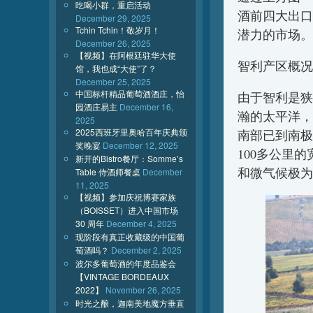
吃喝小群，重启活动
酒前四大出口
December 29, 2025
Tchin Tchin！敬岁月！
潜力的市场。
December 26, 2025
【视频】在阿根廷驻华大使
智利产区概况
馆，我也成“大使”了？
December 25, 2025
中国标杆精品葡萄酒酒庄，怡
由于智利是狭
园酒庄易主
December 16,
瀚的太平洋，
2025
2025西班牙里奥哈百年庆典颁
南部已到南极
奖晚宴
December 12, 2025
100多公里
新开的Bistro餐厅：Somme’s
和微气候极为
Table 侍酒师餐桌
December
11, 2025
【视频】参加庆祝博赛家族
（BOISSET）进入中国市场
30 周年
December 4, 2025
现阶段有真正收藏级的中国葡
萄酒吗？
December 2, 2025
波尔多葡萄酒的年度品鉴会
【VINTAGE BORDEAUX
2022】
November 26, 2025
时光之酿，迦南美地魔方垂直