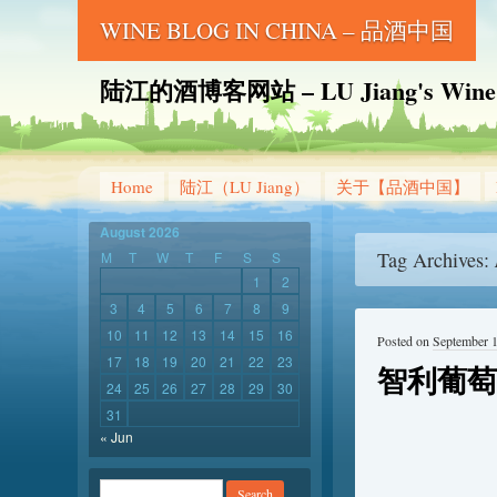
WINE BLOG IN CHINA – 品酒中国
陆江的酒博客网站 – LU Jiang's Wine B
Home
陆江（LU Jiang）
关于【品酒中国】
August 2026
Tag Archives:
M
T
W
T
F
S
S
1
2
3
4
5
6
7
8
9
10
11
12
13
14
15
16
Posted on
September 1
17
18
19
20
21
22
23
智利葡萄
24
25
26
27
28
29
30
31
« Jun