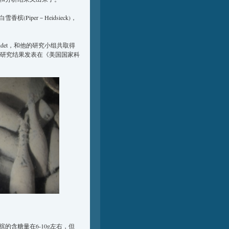
iper－Heidsieck)，
ndet，和他的研究小组共取得
析。研究结果发表在《美国国家科
的含糖量在6-10g左右，但