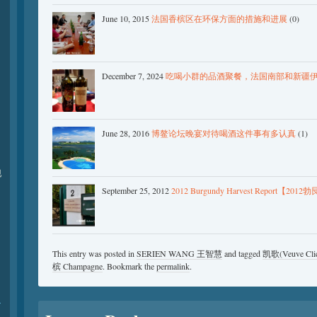
June 10, 2015
法国香槟区在环保方面的措施和进展
(0)
December 7, 2024
吃喝小群的品酒聚餐，法国南部和新疆
June 28, 2016
博鳌论坛晚宴对待喝酒这件事有多认真
(1)
现
September 25, 2012
2012 Burgundy Harvest Report
This entry was posted in
SERIEN WANG 王智慧
and tagged
凯歌(Veuve Clic
槟 Champagne
. Bookmark the
permalink
.
r