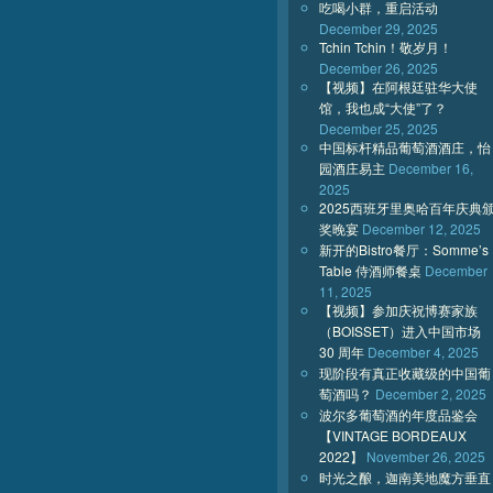
吃喝小群，重启活动
December 29, 2025
Tchin Tchin！敬岁月！
December 26, 2025
【视频】在阿根廷驻华大使
馆，我也成“大使”了？
December 25, 2025
中国标杆精品葡萄酒酒庄，怡
园酒庄易主
December 16,
2025
2025西班牙里奥哈百年庆典
奖晚宴
December 12, 2025
新开的Bistro餐厅：Somme’s
Table 侍酒师餐桌
December
11, 2025
【视频】参加庆祝博赛家族
（BOISSET）进入中国市场
30 周年
December 4, 2025
现阶段有真正收藏级的中国葡
萄酒吗？
December 2, 2025
波尔多葡萄酒的年度品鉴会
【VINTAGE BORDEAUX
2022】
November 26, 2025
时光之酿，迦南美地魔方垂直