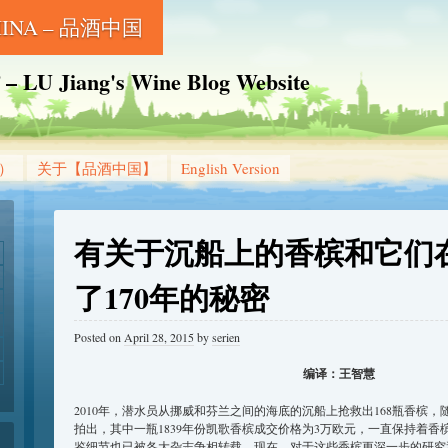
CHINA – 品酒中国
Jiang's Wine Blog Website
g）
关于【品酒中国】
English Version
有关于沉船上的香槟和它们
了170年的秘密
Posted on
April 28, 2015
by
serien
编译：王智慧
2010年，潜水员从挪威和芬兰之间的海底的沉船上抢救出168瓶香槟，
拍出，其中一瓶1839年份凯歌香槟成交价格为3万欧元，一直保持着
鉴细节也已被各大杂志争相转载。现在，对于这些香槟更深一步的研究