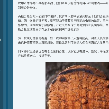
饮用者并感觉不到有那么甜，他们甚至没有感觉到自己在喝甜酒——即
到每公升300g。
高糖分是当时人们的口味偏好，俄罗斯人爱喝甜酒到以至于他们会直接
糖。酒中微量的砷元素，则可能由于葡萄园里喷洒杀虫剂的残留。单宁
陈酿的。铜大概源于硫酸铜，在过去用来保护葡萄酒防止真菌感染。而
铁含量应该是由于存放木桶的黄铜阀门含铅所致
另一发现可能会更有趣一些：铁和铜含量出人意料的高。调查人员推测
频
来保护葡萄酒防止真菌感染。而铁元素则可能是人们在将酒置入发酵用
同时香槟里还发现含有低含量的乙酸，说明它没有腐坏。显然，海底凉
存储香槟来说，接近完美。
y