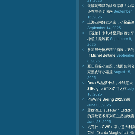
28, 2025
无醇葡萄酒为啥有需求？为啥
还在增长？困惑
September
16, 2025
上海业内好友来京，小聚品酒
September 14, 2025
【视频】米其林星厨的西班牙
橄榄主题晚宴
September 9,
2025
参加贝丹德梭精品酒展，遇到
了Michel Bettane
September
8, 2025
夏日品鉴小主题：法国智利名
家黑皮诺小碰撞
August 15,
2025
Deux W品酒小组，小试意大
利Bolgheri产区名门之作
July
16, 2025
ProWine Beijing 2025酒展
June 30, 2025
露纹酒庄（Leeuwin Estate）
的露纹艺术系列庄主品鉴晚宴
June 28, 2025
史瓦仕（CWS）举办意大利
芮妲（Santa Margherita）葡