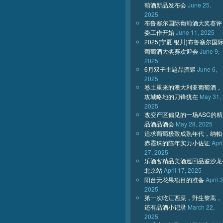
萄酒新品发布会
June 25,
2025
布鲁塞尔国际葡萄酒大奖赛评
委工作开始
June 11, 2025
2025(宁夏.银川)布鲁塞尔国
葡萄酒大奖赛欢迎会
June 9,
2025
6月双子主题品酒聚
June 6,
2025
卷土重来的澳大利亚葡萄酒，
攻城略地的刀锋犹在
May 31,
2025
改变产区偏见的一场ASC的精
品酒品酒会
May 28, 2025
追求葡萄极致成熟年代，纳帕
赤霞珠的陈年实力小佐证
Apri
27, 2025
乐酒客精品美酒巡回品鉴沙龙
北京站
April 17, 2025
阳台无花果项目的准备
April 3
2025
第一次吃江西菜，野生黎蒿，
还有品酒小记录
March 22,
2025