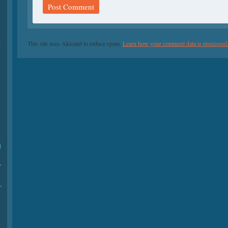
际
This site uses Akismet to reduce spam.
Learn how your comment data is processed
l
-
,