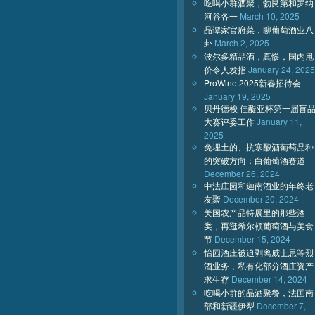
吃喝小群酒聚，勃艮第和罗纳
河谷各一
March 10, 2025
品谭家官府菜，聊葡萄酒业八
卦
March 2, 2025
波尔多精品酒，真惨，国内甩
价令人发指
January 24, 2025
ProWine 2025新春招待会
January 19, 2025
贝丹德梭·佳醍亚杯第一届盲
大赛评委工作
January 11,
2025
免埋土的、抗寒酿酒葡萄品种
的突破方向：白葡萄酒赛道
December 26, 2024
中法庄园和迦南酒业的年终老
友聚
December 20, 2024
美国农产品特展里的那些酒
类，再逛希尔顿葡萄酒与美食
节
December 15, 2024
怡园酒庄被迫剥离威士忌等烈
酒业务，私有化部分酒庄资产
求生存
December 14, 2024
吃喝小群的品酒聚餐，法国南
部和新疆伊犁
December 7,