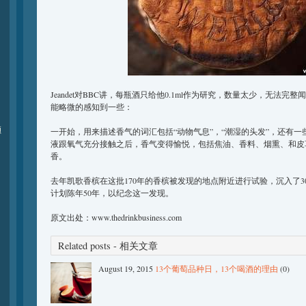
Jeandet对BBC讲，每瓶酒只给他0.1ml作为研究，数量太少，无法
能略微的感知到一些：
颁
一开始，用来描述香气的词汇包括“动物气息”，“潮湿的头发”，还有一
液跟氧气充分接触之后，香气变得愉悦，包括焦油、香料、烟熏、和皮
香。
去年凯歌香槟在这批170年的香槟被发现的地点附近进行试验，沉入了30
计划陈年50年，以纪念这一发现。
原文出处：www.thedrinkbusiness.com
Related posts - 相关文章
August 19, 2015
13个葡萄品种日，13个喝酒的理由
(0)