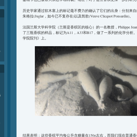
历史学家通过软木塞上的标记毫不费力的确认了它们的出身：分别来自白雪香槟(P
朱格拉(Juglar，如今已不复存在)以及凯歌(Veuve Clicquot Ponsardin)。
法国兰斯大学科学院（兰斯是香槟区的核心）的一名教授，Philippe Jea
了三瓶香槟的样品，标记为A11，A33和B17，做了一系列的化学分
学院院刊》上。
e
.
6
商
结果表明：这些香槟平均每公升含糖量在150g左右，而我们现在普通香槟