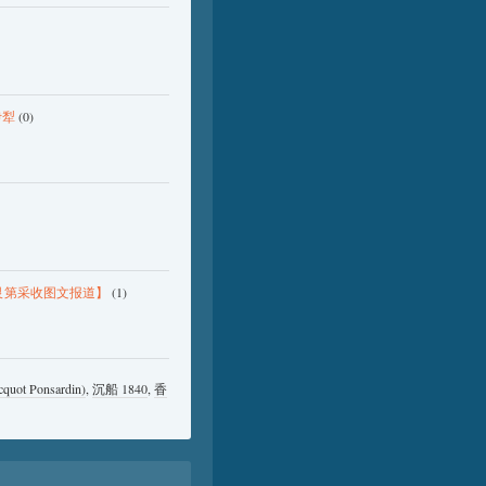
伊犁
(0)
【2012勃艮第采收图文报道】
(1)
quot Ponsardin)
,
沉船 1840
,
香