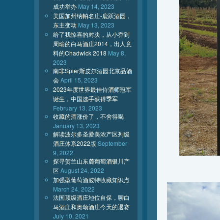
成功举办
May 14, 2023
美国加州纳帕名庄-鹿跃酒园，
东主变动
May 13, 2023
给了我惊喜的对决，从小乔到
周瑜的白马酒庄2014，出人意
料的Chadwick 2018
May 8,
2023
南非Spier斯皮尔酒园北京品酒
会
April 15, 2023
2023年度世界最佳侍酒师冠军
诞生，中国选手获得季军
February 13, 2023
收藏的酒涨价了，不舍得喝
January 13, 2023
解读波尔多圣爱美浓产区列级
酒庄体系2022版
September
9, 2022
探寻贺兰山东麓葡萄酒银川产
区
August 24, 2022
加强型葡萄酒波特收藏知识点
March 24, 2022
法国顶级酒庄地位自保，聊白
马酒庄和奥颂酒庄今天的退赛
July 10, 2021