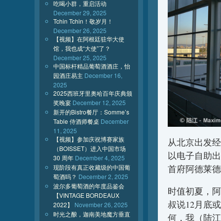
吃喝小群，重启活动
December 29, 2025
Tchin Tchin！敬岁月！
December 26, 2025
【视频】在阿根廷驻华大使
馆，我也成“大使”了？
December 25, 2025
中国标杆精品葡萄酒酒庄，怡
园酒庄易主
December 16,
2025
2025西班牙里奥哈百年庆典颁
奖晚宴
December 12, 2025
新开的Bistro餐厅：Somme’s
Table 侍酒师餐桌
December
11, 2025
【视频】参加庆祝博赛家族
从北京出发经
（BOISSET）进入中国市场
以电子自助出
30 周年
December 4, 2025
首府阿德莱德
现阶段有真正收藏级的中国葡
萄酒吗？
December 2, 2025
波尔多葡萄酒的年度品鉴会
时值初夏，阿
【VINTAGE BORDEAUX
叔说12月底
2022】
November 26, 2025
时光之酿，迦南美地魔方垂直
何，我（陆江