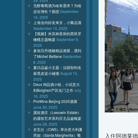
28, 2025
无醇葡萄酒为啥有需求？为啥
还在增长？困惑
September
16, 2025
上海业内好友来京，小聚品酒
September 14, 2025
【视频】米其林星厨的西班牙
橄榄主题晚宴
September 9,
2025
参加贝丹德梭精品酒展，遇到
了Michel Bettane
September
8, 2025
夏日品鉴小主题：法国智利名
家黑皮诺小碰撞
August 15,
2025
Deux W品酒小组，小试意大
利Bolgheri产区名门之作
July
16, 2025
ProWine Beijing 2025酒展
June 30, 2025
露纹酒庄（Leeuwin Estate）
的露纹艺术系列庄主品鉴晚宴
June 28, 2025
史瓦仕（CWS）举办意大利夏
入住阿德莱德
芮妲（Santa Margherita）葡