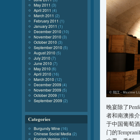
May 2011
(3)
April 2011
(4)
March 2011
(2)
February 2011
(1)
January 2011
(1)
December 2010
(10)
November 2010
(3)
October 2010
(3)
September 2010
(5)
August 2010
(5)
July 2010
(7)
June 2010
(7)
May 2010
(6)
April 2010
(16)
March 2010
(12)
December 2009
(4)
November 2009
(5)
October 2009
(11)
September 2009
(2)
晚宴除了Pe
者和南澳推介
Categories
于中国葡萄酒
Burgundy Wine
(16)
门的Temprani
Chinese Social Media
(2)
English Version
(21)