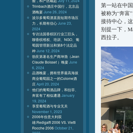
验，和产区崛起
July 11, 2024
第一站在中国
Trimbach酒庄中国行，北京品
酒晚宴
June 26, 2024
被称为“奔富”
波尔多葡萄酒直面短期市场压
接待中心，这
力，长期有信心
June 23,
别提一下，M
2024
专访法国香槟区行业三巨头，
西拉子。
聊香槟维权、培训、NGO、葡
萄园管理新法和第8个法定品
种
June 12, 2024
勃艮第著名生产商坤渤（Jean
Claude Boisset ）晚宴
June
6, 2024
品酒晚宴，拥有世界最高海拔
商业葡萄园之一的Colome酒
庄
April 20, 2024
他们的葡萄酒品牌，和拉菲、
奔富有了相似遭遇
January
19, 2024
享受葡萄酒与专业无关
November 1, 2023
2006年份意大利双
雄:Redigaffi 2006 VS. Vietti
Rocche 2006
October 21,
2023