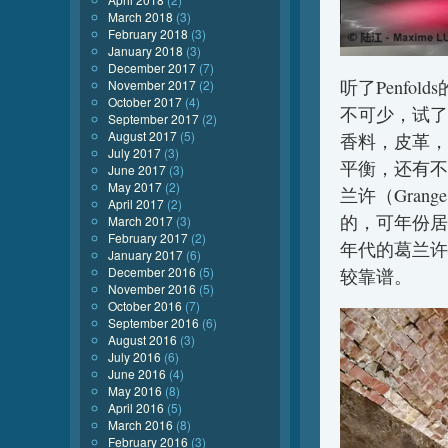
March 2018
(3)
February 2018
(3)
January 2018
(3)
December 2017
(7)
听了Penf
November 2017
(2)
October 2017
(4)
不可少，试了
September 2017
(2)
August 2017
(5)
香料，皮革，
July 2017
(3)
平衡，还有不
June 2017
(3)
May 2017
(2)
兰许（Gra
April 2017
(2)
的，可年份居
March 2017
(3)
February 2017
(2)
年代的葛兰许
January 2017
(6)
December 2016
(5)
较靠谱。
November 2016
(5)
October 2016
(7)
September 2016
(6)
August 2016
(3)
July 2016
(6)
June 2016
(4)
May 2016
(8)
April 2016
(5)
March 2016
(8)
February 2016
(3)