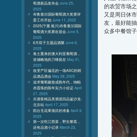
萄酒新品发布会
June 25,
的农贸市场之一
2025
又是周日休市
布鲁塞尔国际葡萄酒大奖赛评
委工作开始
June 11, 2025
友，最好能抽
2025(宁夏.银川)布鲁塞尔国际
众多中餐馆子
葡萄酒大奖赛欢迎会
June 9,
2025
6月双子主题品酒聚
June 6,
2025
卷土重来的澳大利亚葡萄酒，
攻城略地的刀锋犹在
May 31,
2025
改变产区偏见的一场ASC的精
品酒品酒会
May 28, 2025
追求葡萄极致成熟年代，纳帕
赤霞珠的陈年实力小佐证
April
27, 2025
乐酒客精品美酒巡回品鉴沙龙-
北京站
April 17, 2025
阳台无花果项目的准备
April 3,
2025
第一次吃江西菜，野生黎蒿，
还有品酒小记录
March 22,
2025