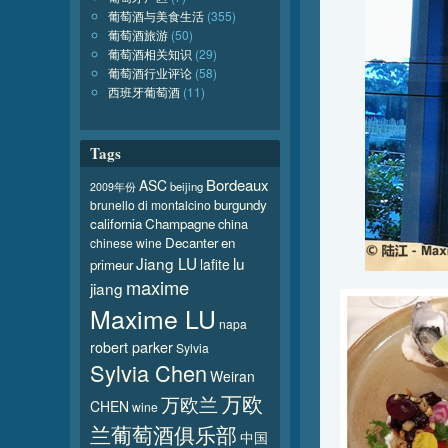
葡萄酒与美食生活
(355)
葡萄酒旅游
(50)
葡萄酒相关知识
(29)
葡萄酒行业评论
(58)
西班牙葡萄酒
(11)
Tags
Bordeaux
ASC
beijing
2009年份
burgundy
brunello di montalcino
california
Champagne
china
Decanter
en
chinese wine
Jiang LU
lu
lafite
primeur
maxime
jiang
Maxime LU
napa
robert parker
Sylvia
Sylvia Chen
Weiran
万欧
万欧兰
CHEN
wine
兰葡萄酒俱乐部
中国