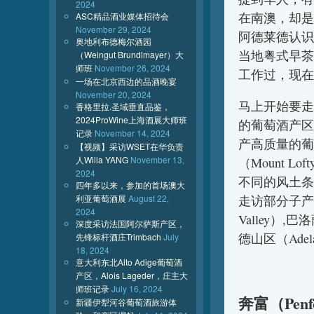
2024
在南澳，却是
ASC精品酒业媒体招待会
November 29, 2024
阿德莱德认识
奥地利布德梅尔酒园
当地粤式早茶
（Weingut Brundlmayer）大
师班
November 26, 2024
工作过，现在
一场在北京西边的品酒晚宴
November 20, 2024
马上开始要走
香格里拉.圣域垂直品鉴，
2024ProWine上海酒展大师班
的葡萄酒产区
记录
November 14, 2024
产高质量的葡
【视频】采访WSET在华负责
人Willa YANG
November 13,
（Mount 
2024
不同的风土条
四年多以来，参加的首场澳大
走访部分子产区
利亚葡萄酒展
August 22,
2024
Valley）,巴
深度采访法国阿尔萨斯产区，
德山区（Adela
先锋标杆酒庄Trimbach
July
18, 2024
意大利东北Alto Adige葡萄酒
产区，Alois Lageder，庄主大
师班记录
July 16, 2024
奔富（Penf
新疆伊犁河谷葡萄酒旅游体