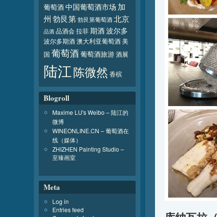
加
葡萄酒
中国葡萄酒市场
北京
州
勃艮第
勃艮第葡萄酒
波尔多
期酒
品酒会
拉菲
品酒
波尔多期酒
澳大利亚葡萄酒
美
葡萄酒
葡萄酒旅游
国
酒展
陆江
陈微然
香槟
Blogroll
Maxime LU's Weibo – 陆江的
微博
WINEONLINE.CN – 葡萄酒在
线（媒体）
ZHIZHEN Painting Studio –
至臻画室
Meta
Log in
Entries feed