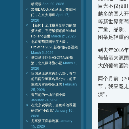
动现场
April 20, 2026
目光不仅仅盯
加州DAOU达欧酒庄，奔富同
越多的国人开
门，在京大师班
April 17,
2026
等新世界葡萄
【新闻】全球最具影响力的酿
产量、品质、
酒大师、飞行酿酒顾问Michel
图举足轻重的
Rolland去世
March 21, 2026
北京葡萄酒圈年度大聚，
ProWine 2026新春招待会视频
到去年201
March 5, 2026
葡萄酒来源国
进口酒业巨头ASC精品葡萄
酒，北京媒体聚小记
March 1,
大的葡萄酒海
2026
怡园酒庄易主再起八卦，春节
两个月前（2
前后两份董事名单公告，前庄
主陈芳留任扑朔迷离
February
节，我应邀走
25, 2026
澳”。
春节前的一场品酒小聚
January 24, 2026
在北京农学院，当葡萄酒课题
研究的“小白鼠”
January 16,
2026
龙亭酒庄庆春晚宴
January
15, 2026