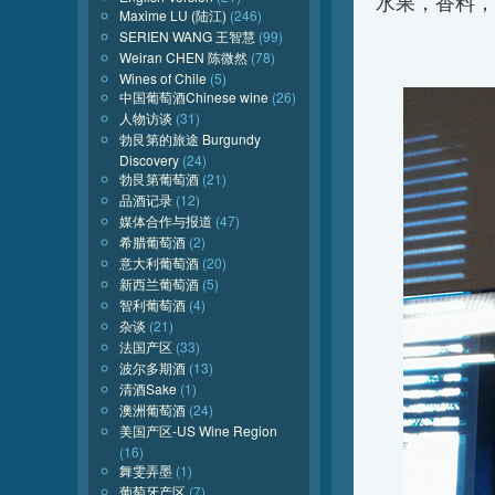
水果，香料，
Maxime LU (陆江)
(246)
SERIEN WANG 王智慧
(99)
Weiran CHEN 陈微然
(78)
Wines of Chile
(5)
中国葡萄酒Chinese wine
(26)
人物访谈
(31)
勃艮第的旅途 Burgundy
Discovery
(24)
勃艮第葡萄酒
(21)
品酒记录
(12)
媒体合作与报道
(47)
希腊葡萄酒
(2)
意大利葡萄酒
(20)
新西兰葡萄酒
(5)
智利葡萄酒
(4)
杂谈
(21)
法国产区
(33)
波尔多期酒
(13)
清酒Sake
(1)
澳洲葡萄酒
(24)
美国产区-US Wine Region
(16)
舞雯弄墨
(1)
葡萄牙产区
(7)