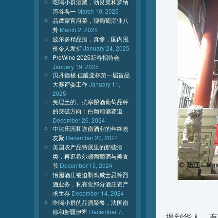
吃喝小群酒聚，勃艮第和罗纳
河谷各一
March 10, 2025
品谭家官府菜，聊葡萄酒业八
卦
March 2, 2025
波尔多精品酒，真惨，国内甩
价令人发指
January 24, 2025
ProWine 2025新春招待会
January 19, 2025
贝丹德梭·佳醍亚杯第一届盲品
大赛评委工作
January 11,
2025
免埋土的、抗寒酿酒葡萄品种
的突破方向：白葡萄酒赛道
December 26, 2024
中法庄园和迦南酒业的年终老
友聚
December 20, 2024
美国农产品特展里的那些酒
类，再逛希尔顿葡萄酒与美食
节
December 15, 2024
怡园酒庄被迫剥离威士忌等烈
酒业务，私有化部分酒庄资产
求生存
December 14, 2024
吃喝小群的品酒聚餐，法国南
部和新疆伊犁
December 7,
提到华人，有