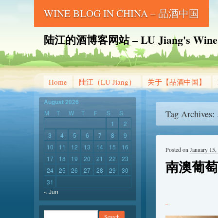
WINE BLOG IN CHINA – 品酒中国
陆江的酒博客网站 – LU Jiang's Wine B
Home
陆江（LU Jiang）
关于【品酒中国】
August 2026
Tag Archives:
M
T
W
T
F
S
S
1
2
3
4
5
6
7
8
9
10
11
12
13
14
15
16
Posted on
January 15,
17
18
19
20
21
22
23
南澳葡萄
24
25
26
27
28
29
30
31
« Jun