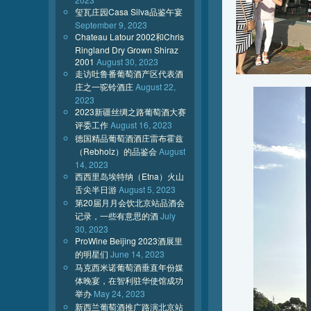
玺瓦庄园Casa Silva品鉴午宴
September 9, 2023
Chateau Latour 2002和Chris
Ringland Dry Grown Shiraz
2001
August 30, 2023
走访吐鲁番葡萄酒产区代表酒
庄之一驼铃酒庄
August 22,
2023
2023新疆丝绸之路葡萄酒大赛
评委工作
August 16, 2023
德国精品葡萄酒酒庄雷布霍兹
（Rebholz）的品鉴会
August
14, 2023
西西里岛埃特纳（Etna）火山
舌尖半日游
August 5, 2023
第20届月月会饮北京站品酒会
记录，一些有意思的酒
July
30, 2023
ProWine Beijing 2023酒展里
的明星们
June 14, 2023
马克西米诺葡萄酒垂直年份媒
体晚宴，在智利驻华使馆成功
举办
May 24, 2023
新西兰葡萄酒推广路演北京站