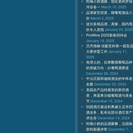
吃喝小群酒聚，勃艮第和罗纳
河谷各一
March 10, 2025
品谭家官府菜，聊葡萄酒业八
卦
March 2, 2025
波尔多精品酒，真惨，国内甩
价令人发指
January 24, 2025
ProWine 2025新春招待会
January 19, 2025
贝丹德梭·佳醍亚杯第一届盲
大赛评委工作
January 11,
2025
免埋土的、抗寒酿酒葡萄品种
的突破方向：白葡萄酒赛道
December 26, 2024
中法庄园和迦南酒业的年终老
友聚
December 20, 2024
美国农产品特展里的那些酒
类，再逛希尔顿葡萄酒与美食
节
December 15, 2024
怡园酒庄被迫剥离威士忌等烈
酒业务，私有化部分酒庄资产
求生存
December 14, 2024
吃喝小群的品酒聚餐，法国南
部和新疆伊犁
December 7,