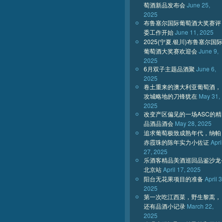
萄酒新品发布会
June 25,
2025
布鲁塞尔国际葡萄酒大奖赛评
委工作开始
June 11, 2025
2025(宁夏.银川)布鲁塞尔国
葡萄酒大奖赛欢迎会
June 9,
2025
6月双子主题品酒聚
June 6,
2025
卷土重来的澳大利亚葡萄酒，
攻城略地的刀锋犹在
May 31,
2025
改变产区偏见的一场ASC的精
品酒品酒会
May 28, 2025
追求葡萄极致成熟年代，纳帕
赤霞珠的陈年实力小佐证
Apri
27, 2025
乐酒客精品美酒巡回品鉴沙龙
北京站
April 17, 2025
阳台无花果项目的准备
April 3
2025
第一次吃江西菜，野生黎蒿，
还有品酒小记录
March 22,
2025