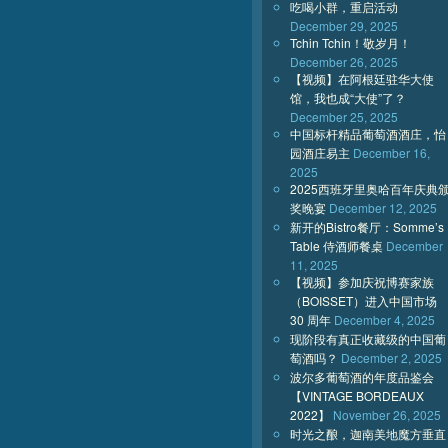
吃喝小群，重启活动
December 29, 2025
Tchin Tchin！敬岁月！
December 26, 2025
【视频】在阿根廷驻华大使
馆，我也成“大使”了？
December 25, 2025
中国标杆精品葡萄酒酒庄，怡
园酒庄易主
December 16,
2025
2025西班牙里奥哈百年庆典
奖晚宴
December 12, 2025
新开的Bistro餐厅：Somme’s
Table 侍酒师餐桌
December
11, 2025
【视频】参加庆祝博赛家族
（BOISSET）进入中国市场
30 周年
December 4, 2025
现阶段有真正收藏级的中国葡
萄酒吗？
December 2, 2025
波尔多葡萄酒的年度品鉴会
【VINTAGE BORDEAUX
2022】
November 26, 2025
时光之酿，迦南美地魔方垂直