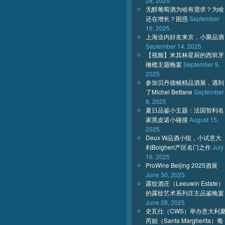
28, 2025
无醇葡萄酒为啥有需求？为啥
还在增长？困惑
September
16, 2025
上海业内好友来京，小聚品酒
September 14, 2025
【视频】米其林星厨的西班牙
橄榄主题晚宴
September 9,
2025
参加贝丹德梭精品酒展，遇到
了Michel Bettane
September
8, 2025
夏日品鉴小主题：法国智利名
家黑皮诺小碰撞
August 15,
2025
Deux W品酒小组，小试意大
利Bolgheri产区名门之作
July
16, 2025
ProWine Beijing 2025酒展
June 30, 2025
露纹酒庄（Leeuwin Estate）
的露纹艺术系列庄主品鉴晚宴
June 28, 2025
史瓦仕（CWS）举办意大利
芮妲（Santa Margherita）葡