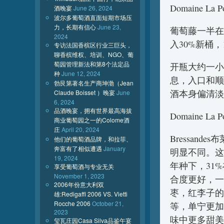
Domaine La 
酒晚宴
June 26, 2024
波尔多葡萄酒直面短期市场压
力，长期有信心
June 23,
葡萄藤一半在
2024
入30%新桶
专访法国香槟区行业三巨头，
聊香槟维权、培训、NGO、葡
萄园管理新法和第8个法定品
开瓶大约一小
种
June 12, 2024
息，入口和顺
勃艮第著名生产商坤渤（Jean
酒本身偏清淡
Claude Boisset ）晚宴
June
6, 2024
品酒晚宴，拥有世界最高海拔
Domaine La 
商业葡萄园之一的Colome酒
庄
April 20, 2024
Bressand
他们的葡萄酒品牌，和拉菲、
奔富有了相似遭遇
January
明显不同。这款
19, 2024
年种下，31
享受葡萄酒与专业无关
November 1, 2023
合度更好，一
2006年份意大利双
枣，红李子的
雄:Redigaffi 2006 VS. Vietti
Rocche 2006
October 21,
等，单宁更加
2023
味中更多甜美
玺瓦庄园Casa Silva品鉴午宴