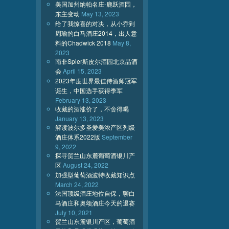
美国加州纳帕名庄-鹿跃酒园，
东主变动
May 13, 2023
给了我惊喜的对决，从小乔到
周瑜的白马酒庄2014，出人意
料的Chadwick 2018
May 8,
2023
南非Spier斯皮尔酒园北京品酒
会
April 15, 2023
2023年度世界最佳侍酒师冠军
诞生，中国选手获得季军
February 13, 2023
收藏的酒涨价了，不舍得喝
January 13, 2023
解读波尔多圣爱美浓产区列级
酒庄体系2022版
September
9, 2022
探寻贺兰山东麓葡萄酒银川产
区
August 24, 2022
加强型葡萄酒波特收藏知识点
March 24, 2022
法国顶级酒庄地位自保，聊白
马酒庄和奥颂酒庄今天的退赛
July 10, 2021
贺兰山东麓银川产区，葡萄酒