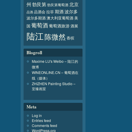
北京
州
勃艮第
勃艮第葡萄酒
波尔多
期酒
品酒会
拉菲
品酒
波尔多期酒
澳大利亚葡萄酒
美
葡萄酒
葡萄酒旅游
国
酒展
陆江
陈微然
香槟
Blogroll
Maxime LU's Weibo – 陆江的
微博
WINEONLINE.CN – 葡萄酒在
线（媒体）
ZHIZHEN Painting Studio –
至臻画室
Meta
Log in
Entries feed
Comments feed
WordPress.org