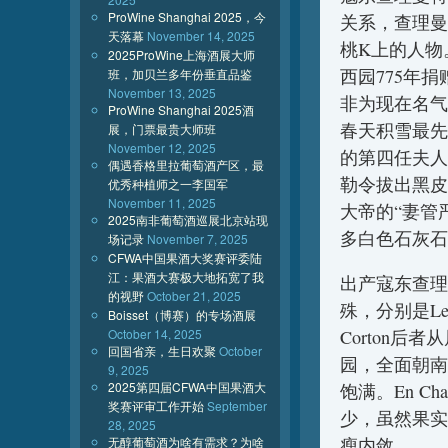
ProWine Shanghai 2025，今
关系，查理曼
天落幕
November 14, 2025
桃K上的人物。C
2025ProWine上海酒展大师
西园775年捐
班，加贝兰多年份垂直品鉴
November 13, 2025
非为现在名气
ProWine Shanghai 2025酒
春天积雪最先
展，门票最贵大师班
November 12, 2025
的第四任夫人
偶遇香格里拉葡萄酒产区，最
勒令拔出黑皮
优秀种植师之一李国军
November 11, 2025
大帝的“妻管
2025南非葡萄酒巡展北京站现
多白色石灰石
场记录
November 7, 2025
CFWA中国果酒大奖赛评委陆
江：果酒大赛极大地拓宽了我
出产寇东查理
的视野
October 21, 2025
殊，分别是Le Ch
Boisset（博赛）的专场酒展
October 14, 2025
Corton后者从属
回国省亲，生日欢聚
October
园，全面朝南
9, 2025
2025第四届CFWA中国果酒大
饱满。En Cha
奖赛评审工作开始
September
少，虽然果实
28, 2025
无醇葡萄酒为啥有需求？为啥
瘦内敛。