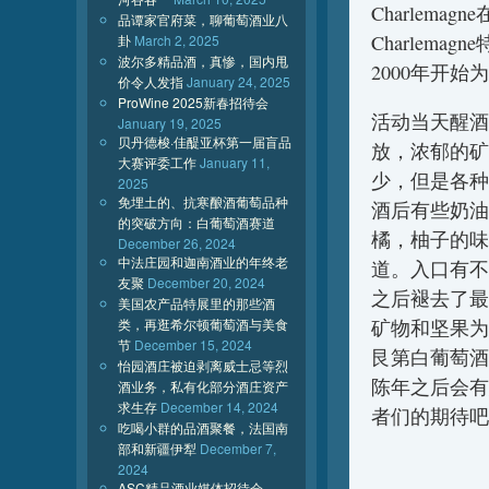
Charlema
品谭家官府菜，聊葡萄酒业八
Charlema
卦
March 2, 2025
波尔多精品酒，真惨，国内甩
2000年开
价令人发指
January 24, 2025
ProWine 2025新春招待会
活动当天醒酒
January 19, 2025
贝丹德梭·佳醍亚杯第一届盲品
放，浓郁的矿
大赛评委工作
January 11,
少，但是各种
2025
免埋土的、抗寒酿酒葡萄品种
酒后有些奶油
的突破方向：白葡萄酒赛道
橘，柚子的味
December 26, 2024
中法庄园和迦南酒业的年终老
道。入口有不
友聚
December 20, 2024
之后褪去了最
美国农产品特展里的那些酒
类，再逛希尔顿葡萄酒与美食
矿物和坚果为
节
December 15, 2024
艮第白葡萄酒
怡园酒庄被迫剥离威士忌等烈
陈年之后会有
酒业务，私有化部分酒庄资产
求生存
December 14, 2024
者们的期待吧
吃喝小群的品酒聚餐，法国南
部和新疆伊犁
December 7,
2024
ASC精品酒业媒体招待会