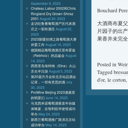
September 9, 2023
Chateau Latour 2002和Chris
Bouchard Pere 
Ringland Dry Grown Shiraz
2001
August 30, 2023
大酒商布夏父
走访吐鲁番葡萄酒产区代表酒
庄之一驼铃酒庄
August 22,
片园子的出产
2023
果香并未完全
2023新疆丝绸之路葡萄酒大赛
评委工作
August 16, 2023
德国精品葡萄酒酒庄雷布霍兹
（Rebholz）的品鉴会
August
14, 2023
Posted in
Wei
西西里岛埃特纳（Etna）火山
舌尖半日游
August 5, 2023
Tagged
bressa
第20届月月会饮北京站品酒会
d'or
,
le corton
记录，一些有意思的酒
July
30, 2023
ProWine Beijing 2023酒展里
的明星们
June 14, 2023
马克西米诺葡萄酒垂直年份媒
体晚宴，在智利驻华使馆成功
举办
May 24, 2023
新西兰葡萄酒推广路演北京站
成功举办
May 14, 2023