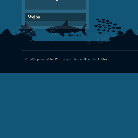
Weibo
Proudly powered by WordPress
|
Theme: Beach by
Gibbo
.