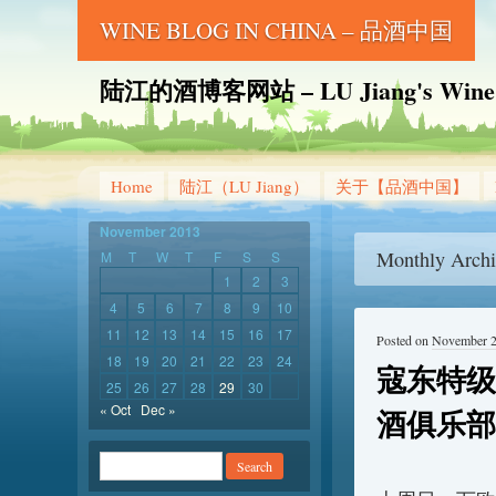
WINE BLOG IN CHINA – 品酒中国
陆江的酒博客网站 – LU Jiang's Wine B
Home
陆江（LU Jiang）
关于【品酒中国】
November 2013
Monthly Archi
M
T
W
T
F
S
S
1
2
3
4
5
6
7
8
9
10
11
12
13
14
15
16
17
Posted on
November 2
18
19
20
21
22
23
24
寇东特级园
25
26
27
28
29
30
« Oct
Dec »
酒俱乐部