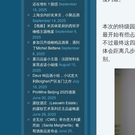
还在增长？困惑
September
16, 2025
上海业内好友来京，小聚品酒
September 14, 2025
本次的特级园
【视频】米其林星厨的西班牙
橄榄主题晚宴
September 9,
最开始有些忐
2025
不过最终这四
参加贝丹德梭精品酒展，遇到
了Michel Bettane
September
体会距离几步
8, 2025
别。
夏日品鉴小主题：法国智利名
家黑皮诺小碰撞
August 15,
2025
Deux W品酒小组，小试意大
利Bolgheri产区名门之作
July
16, 2025
ProWine Beijing 2025酒展
June 30, 2025
露纹酒庄（Leeuwin Estate）
的露纹艺术系列庄主品鉴晚宴
June 28, 2025
史瓦仕（CWS）举办意大利夏
芮妲（Santa Margherita）葡
萄酒新品发布会
June 25,