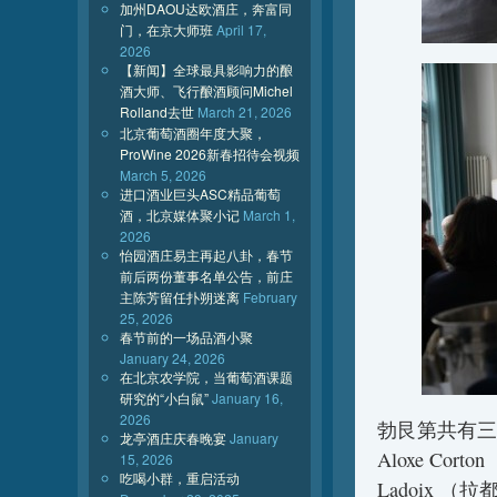
加州DAOU达欧酒庄，奔富同
门，在京大师班
April 17,
2026
【新闻】全球最具影响力的酿
酒大师、飞行酿酒顾问Michel
Rolland去世
March 21, 2026
北京葡萄酒圈年度大聚，
ProWine 2026新春招待会视频
March 5, 2026
进口酒业巨头ASC精品葡萄
酒，北京媒体聚小记
March 1,
2026
怡园酒庄易主再起八卦，春节
前后两份董事名单公告，前庄
主陈芳留任扑朔迷离
February
25, 2026
春节前的一场品酒小聚
January 24, 2026
在北京农学院，当葡萄酒课题
研究的“小白鼠”
January 16,
2026
勃艮第共有三
龙亭酒庄庆春晚宴
January
Aloxe Cor
15, 2026
吃喝小群，重启活动
Ladoix