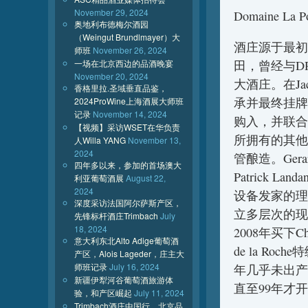
November 29, 2024
Domaine La P
奥地利布德梅尔酒园
（Weingut Brundlmayer）大
酒庄源于最初叫
师班
November 26, 2024
一场在北京西边的品酒晚宴
田，曾经与DRC, 
November 20, 2024
大酒庄。在Jacq
香格里拉.圣域垂直品鉴，
承并最终挂牌出售。
2024ProWine上海酒展大师班
记录
November 14, 2024
购入，并联合Lou
【视频】采访WSET在华负责
所拥有的其他田产建
人Willa YANG
November 13,
2024
管酿造。Ger
四年多以来，参加的首场澳大
Patrick 
利亚葡萄酒展
August 22,
2024
设备发家的理
深度采访法国阿尔萨斯产区，
立多层次的现
先锋标杆酒庄Trimbach
July
18, 2024
2008年买下Ch
意大利东北Alto Adige葡萄酒
de la R
产区，Alois Lageder，庄主大
师班记录
July 16, 2024
年几乎未出产
新疆伊犁河谷葡萄酒旅游体
直至99年才
验，和产区崛起
July 11, 2024
Trimbach酒庄中国行，北京品