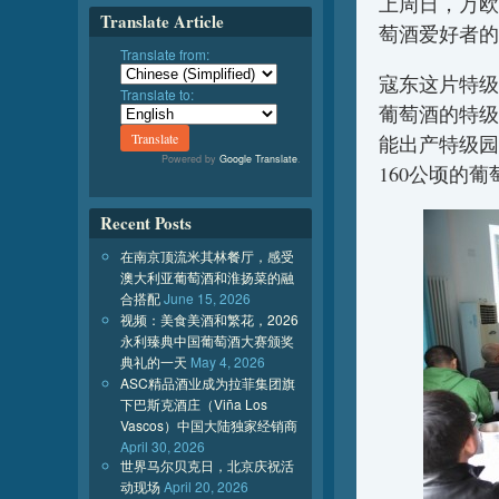
上周日，万欧
Translate Article
萄酒爱好者的
Translate from:
寇东这片特级
Translate to:
葡萄酒的特级园
能出产特级园
Powered by
Google Translate
.
160公顷的
Recent Posts
在南京顶流米其林餐厅，感受
澳大利亚葡萄酒和淮扬菜的融
合搭配
June 15, 2026
视频：美食美酒和繁花，2026
永利臻典中国葡萄酒大赛颁奖
典礼的一天
May 4, 2026
ASC精品酒业成为拉菲集团旗
下巴斯克酒庄（Viña Los
Vascos）中国大陆独家经销商
April 30, 2026
世界马尔贝克日，北京庆祝活
动现场
April 20, 2026