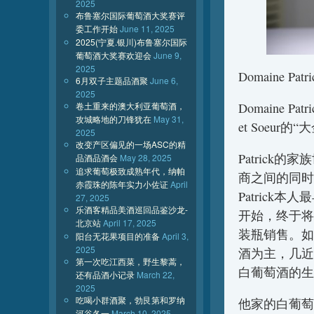
2025
布鲁塞尔国际葡萄酒大奖赛评
委工作开始
June 11, 2025
2025(宁夏.银川)布鲁塞尔国际
葡萄酒大奖赛欢迎会
June 9,
2025
Domaine Patric
6月双子主题品酒聚
June 6,
2025
卷土重来的澳大利亚葡萄酒，
Domaine Pa
攻城略地的刀锋犹在
May 31,
et Soeur的
2025
改变产区偏见的一场ASC的精
Patrick
品酒品酒会
May 28, 2025
追求葡萄极致成熟年代，纳帕
商之间的同时
赤霞珠的陈年实力小佐证
April
Patrick
27, 2025
乐酒客精品美酒巡回品鉴沙龙-
开始，终于将
北京站
April 17, 2025
装瓶销售。如今P
阳台无花果项目的准备
April 3,
2025
酒为主，几近
第一次吃江西菜，野生黎蒿，
白葡萄酒的生
还有品酒小记录
March 22,
2025
吃喝小群酒聚，勃艮第和罗纳
他家的白葡萄
河谷各一
March 10, 2025