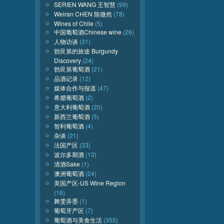
SERIEN WANG 王智慧
(99)
Weiran CHEN 陈微然
(78)
Wines of Chile
(5)
中国葡萄酒Chinese wine
(26)
人物访谈
(31)
勃艮第的旅途 Burgundy
Discovery
(24)
勃艮第葡萄酒
(21)
品酒记录
(12)
媒体合作与报道
(47)
希腊葡萄酒
(2)
意大利葡萄酒
(20)
新西兰葡萄酒
(5)
智利葡萄酒
(4)
杂谈
(21)
法国产区
(33)
波尔多期酒
(13)
清酒Sake
(1)
澳洲葡萄酒
(24)
美国产区-US Wine Region
(16)
舞雯弄墨
(1)
葡萄牙产区
(7)
葡萄酒与美食生活
(355)