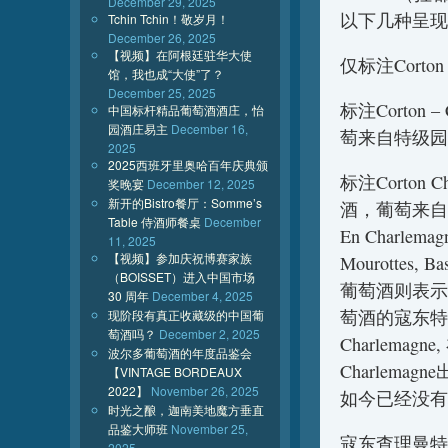
December 29, 2025
以下几种呈现
Tchin Tchin！敬岁月！
December 26, 2025
【视频】在阿根廷驻华大使
仅标注Corto
馆，我也成“大使”了？
December 25, 2025
标注Corton 
中国标杆精品葡萄酒酒庄，怡
园酒庄易主
December 16,
萄来自特级园
2025
2025西班牙里奥哈百年庆典颁
标注Corton 
奖晚宴
December 12, 2025
新开的Bistro餐厅：Somme’s
酒，葡萄来自环
Table 侍酒师餐桌
December
En Charlemagn
11, 2025
【视频】参加庆祝博赛家族
Mourottes,
（BOISSET）进入中国市场
葡萄酒则表示
30 周年
December 4, 2025
萄酒的寇东特
现阶段有真正收藏级的中国葡
萄酒吗？
December 2, 2025
Charlema
波尔多葡萄酒的年度品鉴会
Charlem
【VINTAGE BORDEAUX
2022】
November 26, 2025
如今已经没有标
时光之酿，迦南美地魔方垂直
品鉴大师班
November 25,
寇东查理曼特
2025