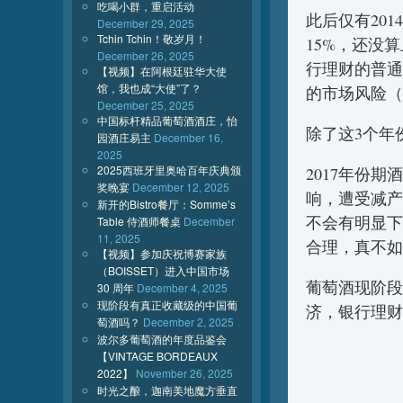
吃喝小群，重启活动
此后仅有20
December 29, 2025
Tchin Tchin！敬岁月！
15%，还没
December 26, 2025
行理财的普通
【视频】在阿根廷驻华大使
馆，我也成“大使”了？
的市场风险（
December 25, 2025
中国标杆精品葡萄酒酒庄，怡
除了这3个年
园酒庄易主
December 16,
2025
2025西班牙里奥哈百年庆典颁
2017年份
奖晚宴
December 12, 2025
响，遭受减产
新开的Bistro餐厅：Somme’s
不会有明显下
Table 侍酒师餐桌
December
11, 2025
合理，真不如
【视频】参加庆祝博赛家族
（BOISSET）进入中国市场
葡萄酒现阶段
30 周年
December 4, 2025
现阶段有真正收藏级的中国葡
济，银行理财
萄酒吗？
December 2, 2025
波尔多葡萄酒的年度品鉴会
【VINTAGE BORDEAUX
2022】
November 26, 2025
时光之酿，迦南美地魔方垂直