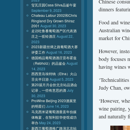
Chinese consum
玺瓦庄园Casa Silva品鉴午宴
dinners featuri
September 9, 2023
Chateau Latour 2002和Chris
Ringland Dry Grown Shiraz
Food and wine 
2001
August 30, 2023
Australian win
走访吐鲁番葡萄酒产区代表酒
庄之一驼铃酒庄
August 22,
market for Chi
2023
2023新疆丝绸之路葡萄酒大赛
However, inste
评委工作
August 16, 2023
德国精品葡萄酒酒庄雷布霍兹
body focuses m
（Rebholz）的品鉴会
August
having wines w
14, 2023
西西里岛埃特纳（Etna）火山
‘Technicalitie
舌尖半日游
August 5, 2023
第20届月月会饮北京站品酒会
Judy Chan, ow
记录，一些有意思的酒
July
30, 2023
‘However, when
ProWine Beijing 2023酒展里
的明星们
June 14, 2023
wine pairing, 
马克西米诺葡萄酒垂直年份媒
and naturally 
体晚宴，在智利驻华使馆成功
举办
May 24, 2023
新西兰葡萄酒推广路演北京站