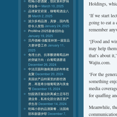
吃喝小群酒聚，勃艮第和罗纳
Holdings, whi
河谷各一
March 10, 2025
品谭家官府菜，聊葡萄酒业八
‘If we start l
卦
March 2, 2025
波尔多精品酒，真惨，国内甩
going to eat a 
价令人发指
January 24, 2025
remember anyw
ProWine 2025新春招待会
January 19, 2025
贝丹德梭·佳醍亚杯第一届盲品
‘[Food and win
大赛评委工作
January 11,
may help them 
2025
免埋土的、抗寒酿酒葡萄品种
that’s about i
的突破方向：白葡萄酒赛道
Wajiu.com.
December 26, 2024
中法庄园和迦南酒业的年终老
‘For the genera
友聚
December 20, 2024
美国农产品特展里的那些酒
something enjo
类，再逛希尔顿葡萄酒与美食
media coverage
节
December 15, 2024
怡园酒庄被迫剥离威士忌等烈
for quaffing a
酒业务，私有化部分酒庄资产
求生存
December 14, 2024
Meanwhile, the
吃喝小群的品酒聚餐，法国南
communication 
部和新疆伊犁
December 7,