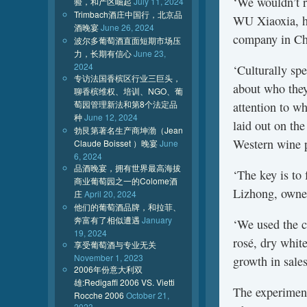
‘We wouldn’t r
验，和产区崛起
July 11, 2024
Trimbach酒庄中国行，北京品
WU Xiaoxia, h
酒晚宴
June 26, 2024
company in Ch
波尔多葡萄酒直面短期市场压
力，长期有信心
June 23,
2024
‘Culturally sp
专访法国香槟区行业三巨头，
about who they
聊香槟维权、培训、NGO、葡
萄园管理新法和第8个法定品
attention to wh
种
June 12, 2024
laid out on the
勃艮第著名生产商坤渤（Jean
Western wine p
Claude Boisset ）晚宴
June
6, 2024
品酒晚宴，拥有世界最高海拔
‘The key is to
商业葡萄园之一的Colome酒
Lizhong, owner
庄
April 20, 2024
他们的葡萄酒品牌，和拉菲、
奔富有了相似遭遇
January
‘We used the c
19, 2024
rosé, dry whit
享受葡萄酒与专业无关
November 1, 2023
growth in sales
2006年份意大利双
雄:Redigaffi 2006 VS. Vietti
The experiment
Rocche 2006
October 21,
2023