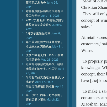
‘Most of our c
萄酒新品发布会
June 25,
Christian Zhan
2025
布鲁塞尔国际葡萄酒大奖赛评
‘They still on
委工作开始
June 11, 2025
concept of win
2025(宁夏.银川)布鲁塞尔国际
葡萄酒大奖赛欢迎会
June 9,
sales.’
2025
6月双子主题品酒聚
June 6,
At retail store
2025
卷土重来的澳大利亚葡萄酒，
customers,’ s
攻城略地的刀锋犹在
May 31,
Wines.
2025
改变产区偏见的一场ASC的精
品酒品酒会
May 28, 2025
‘To properly p
追求葡萄极致成熟年代，纳帕
knowledge. Whi
赤霞珠的陈年实力小佐证
April
27, 2025
concept, their
乐酒客精品美酒巡回品鉴沙龙-
have [the] kno
北京站
April 17, 2025
阳台无花果项目的准备
April 3,
‘To make a sale
2025
第一次吃江西菜，野生黎蒿，
consumers can
还有品酒小记录
March 22,
Xiaoshan, Mar
2025