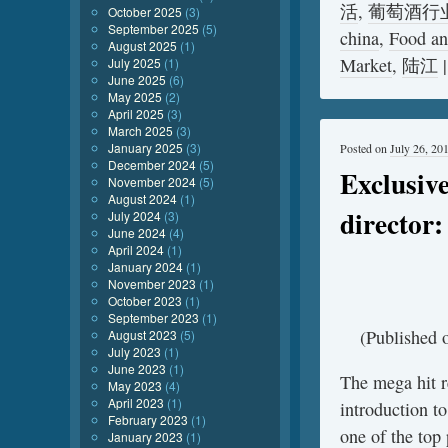
活
,
葡萄酒行
October 2025
(3)
September 2025
(5)
china
,
Food an
August 2025
(1)
Market
,
陆江
July 2025
(1)
June 2025
(6)
May 2025
(2)
April 2025
(3)
March 2025
(3)
January 2025
(3)
Posted on
July 26, 20
December 2024
(5)
Exclusive
November 2024
(5)
August 2024
(1)
director:
July 2024
(3)
June 2024
(4)
April 2024
(1)
January 2024
(1)
November 2023
(1)
October 2023
(1)
September 2023
(1)
(Published 
August 2023
(5)
July 2023
(1)
June 2023
(1)
The mega hit 
May 2023
(4)
April 2023
(1)
introduction to
February 2023
(1)
one of the top
January 2023
(1)