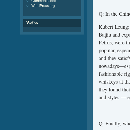
Comments feed
WordPress.org
Q: In the Chin
Weibo
Kubert Leung: 
Baijiu and exp
Petrus, were t
popular, espec
and they satisf
nowadays—espe
fashionable ri
whiskeys at th
they found the
and styles — ev
Q: Finally, wh