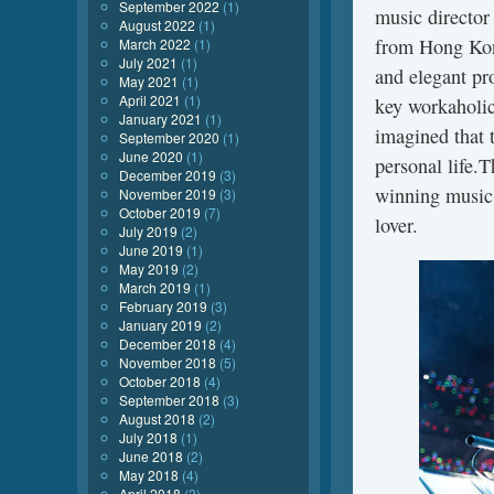
September 2022
(1)
music director
August 2022
(1)
from Hong Kong
March 2022
(1)
July 2021
(1)
and elegant pr
May 2021
(1)
April 2021
(1)
key workaholic
January 2021
(1)
imagined that t
September 2020
(1)
June 2020
(1)
personal life.
December 2019
(3)
winning music 
November 2019
(3)
October 2019
(7)
lover.
July 2019
(2)
June 2019
(1)
May 2019
(2)
March 2019
(1)
February 2019
(3)
January 2019
(2)
December 2018
(4)
November 2018
(5)
October 2018
(4)
September 2018
(3)
August 2018
(2)
July 2018
(1)
June 2018
(2)
May 2018
(4)
April 2018
(2)