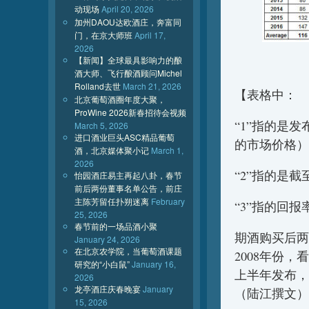
动现场
April 20, 2026
加州DAOU达欧酒庄，奔富同
门，在京大师班
April 17,
2026
【新闻】全球最具影响力的酿
酒大师、飞行酿酒顾问Michel
Rolland去世
March 21, 2026
【表格中：
北京葡萄酒圈年度大聚，
ProWine 2026新春招待会视频
“1”指的是发
March 5, 2026
进口酒业巨头ASC精品葡萄
的市场价格）
酒，北京媒体聚小记
March 1,
2026
“2”指的是截至
怡园酒庄易主再起八卦，春节
前后两份董事名单公告，前庄
主陈芳留任扑朔迷离
February
“3”指的回
25, 2026
春节前的一场品酒小聚
期酒购买后两
January 24, 2026
在北京农学院，当葡萄酒课题
2008年份，
研究的“小白鼠”
January 16,
上半年发布，
2026
龙亭酒庄庆春晚宴
January
（陆江撰文）
15, 2026