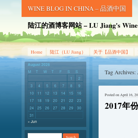
WINE BLOG IN CHINA – 品酒中国
陆江的酒博客网站 – LU Jiang's Wine B
Home
陆江（LU Jiang）
关于【品酒中国】
August 2026
Tag Archives:
M
T
W
T
F
S
S
1
2
3
4
5
6
7
8
9
10
11
12
13
14
15
16
Posted on
April 16, 2
17
18
19
20
21
22
23
2017
24
25
26
27
28
29
30
31
« Jun