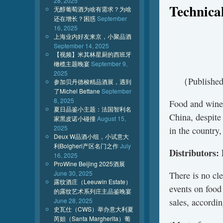
28, 2025
Technical
无醇葡萄酒为啥有需求？为啥
还在增长？困惑
September
16, 2025
上海业内好友来京，小聚品酒
September 14, 2025
【视频】米其林星厨的西班牙
橄榄主题晚宴
September 9,
2025
（Published 
参加贝丹德梭精品酒展，遇到
了Michel Bettane
September
8, 2025
Food and wine 
夏日品鉴小主题：法国智利名
China, despite
家黑皮诺小碰撞
August 15,
2025
in the country,
Deux W品酒小组，小试意大
利Bolgheri产区名门之作
July
Distributors: 
16, 2025
ProWine Beijing 2025酒展
June 30, 2025
There is no cl
露纹酒庄（Leeuwin Estate）
events on food
的露纹艺术系列庄主品鉴晚宴
June 28, 2025
sales, accordin
史瓦仕（CWS）举办意大利夏
芮妲（Santa Margherita）葡