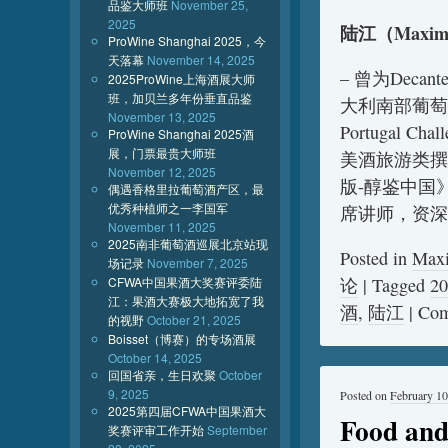
品鉴大师班
November 25,
2025
陆江（Maxim
ProWine Shanghai 2025，今
天落幕
November 14, 2025
– 曾为Decan
2025ProWine上海酒展大师
班，加贝兰多年份垂直品鉴
大利南部葡萄酒
November 13, 2025
Portugal
ProWine Shanghai 2025酒
展，门票最贵大师班
美酒旅游类撰
November 12, 2025
版-醇鉴中国
偶遇香格里拉葡萄酒产区，最
优秀种植师之一李国军
席讲师，资深
November 11, 2025
2025南非葡萄酒巡展北京站现
Posted in
Max
场记录
November 7, 2025
CFWA中国果酒大奖赛评委陆
论
|
Tagged
2
江：果酒大赛极大地拓宽了我
酒
,
陆江
|
Com
的视野
October 21, 2025
Boisset（博赛）的专场酒展
October 14, 2025
回国省亲，生日欢聚
October
9, 2025
Posted on
February 10
2025第四届CFWA中国果酒大
Food and
奖赛评审工作开始
September