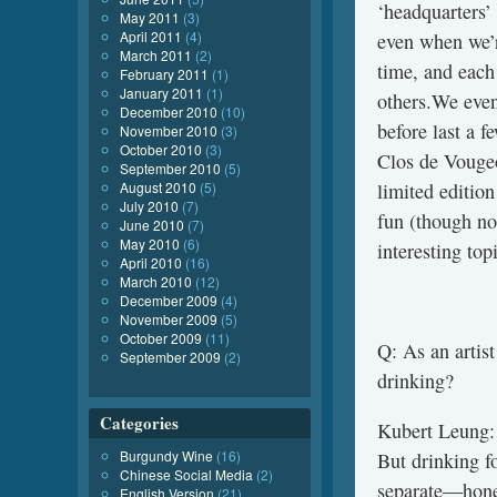
‘headquarters’
May 2011
(3)
April 2011
(4)
even when we’r
March 2011
(2)
time, and each
February 2011
(1)
January 2011
(1)
others.We even
December 2010
(10)
before last a f
November 2010
(3)
October 2010
(3)
Clos de Vougeo
September 2010
(5)
August 2010
(5)
limited editi
July 2010
(7)
fun (though no
June 2010
(7)
May 2010
(6)
interesting top
April 2010
(16)
March 2010
(12)
December 2009
(4)
November 2009
(5)
October 2009
(11)
Q: As an artis
September 2009
(2)
drinking?
Categories
Kubert Leung: I
Burgundy Wine
(16)
But drinking fo
Chinese Social Media
(2)
separate—hones
English Version
(21)