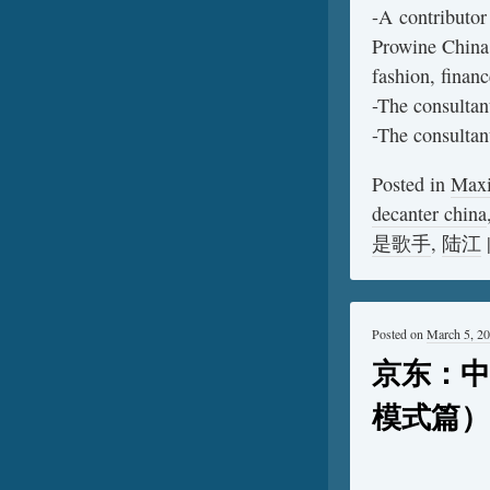
-A contributo
Prowine China
fashion, finan
-The consultan
-The consultan
Posted in
Max
decanter china
是歌手
,
陆江
Posted on
March 5, 2
京东：中
模式篇）