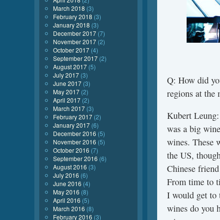
March 2018
(3)
February 2018
(3)
January 2018
(3)
December 2017
(7)
November 2017
(2)
October 2017
(4)
September 2017
(2)
August 2017
(5)
July 2017
(3)
Q: How did you
June 2017
(3)
May 2017
(2)
regions at th
April 2017
(2)
March 2017
(3)
Kubert Leung:
February 2017
(2)
January 2017
(6)
was a big wine
December 2016
(5)
wines. These w
November 2016
(5)
October 2016
(7)
the US, though 
September 2016
(6)
August 2016
(3)
Chinese friend
July 2016
(6)
From time to t
June 2016
(4)
May 2016
(8)
I would get to
April 2016
(5)
wines do you h
March 2016
(8)
February 2016
(3)