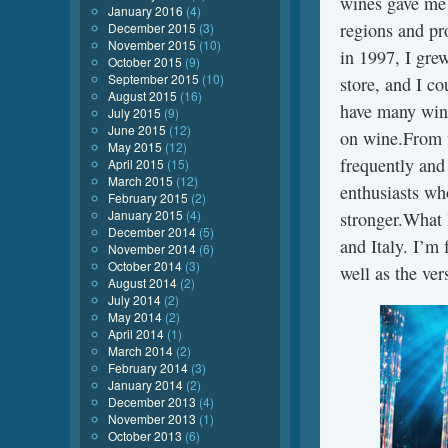
wines gave me 
January 2016
(4)
regions and p
December 2015
(3)
November 2015
(10)
in 1997, I grew
October 2015
(9)
September 2015
(10)
store, and I co
August 2015
(16)
have many wine
July 2015
(9)
June 2015
(12)
on wine.From f
May 2015
(12)
frequently and
April 2015
(15)
March 2015
(12)
enthusiasts wh
February 2015
(2)
January 2015
(4)
stronger.What 
December 2014
(5)
and Italy. I’m
November 2014
(6)
October 2014
(3)
well as the ver
August 2014
(2)
July 2014
(2)
May 2014
(2)
April 2014
(1)
March 2014
(2)
February 2014
(3)
January 2014
(2)
December 2013
(4)
November 2013
(1)
October 2013
(6)