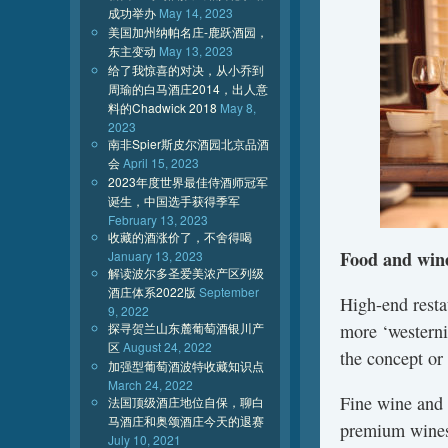
成功举办
May 14, 2023
美国加州纳帕名庄-鹿跃酒园，
东主变动
May 13, 2023
给了我惊喜的对决，从小乔到
周瑜的白马酒庄2014，出人意
料的Chadwick 2018
May 8,
2023
南非Spier斯皮尔酒园北京品酒
会
April 15, 2023
2023年度世界最佳侍酒师冠军
诞生，中国选手获得季军
February 13, 2023
收藏的酒涨价了，不舍得喝
Food and wine
January 13, 2023
解读波尔多圣爱美浓产区列级
酒庄体系2022版
September
High-end resta
9, 2022
探寻贺兰山东麓葡萄酒银川产
more ‘westerni
区
August 24, 2022
the concept or 
加强型葡萄酒波特收藏知识点
March 24, 2022
Fine wine and 
法国顶级酒庄地位自保，聊白
马酒庄和奥颂酒庄今天的退赛
premium wines
July 10, 2021