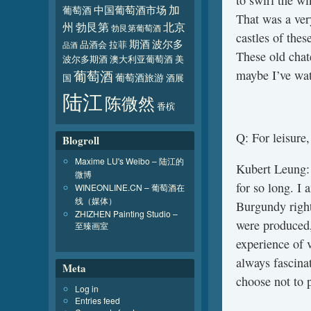
to swirl the w
加
葡萄酒
中国葡萄酒市场
That was a very
北京
州
勃艮第
勃艮第葡萄酒
castles of the
波尔多
期酒
品酒会
拉菲
品酒
These old cha
波尔多期酒
澳大利亚葡萄酒
美
葡萄酒
maybe I’ve wa
葡萄酒旅游
国
酒展
陆江
陈微然
香槟
Q: For leisure
Blogroll
Maxime LU's Weibo – 陆江的
Kubert Leung: 
微博
for so long. I 
WINEONLINE.CN – 葡萄酒在
线（媒体）
Burgundy right
ZHIZHEN Painting Studio –
were produced,
至臻画室
experience of
always fascina
Meta
choose not to p
Log in
Entries feed