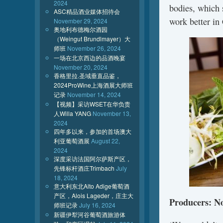
2024
bodies, which s
ASC精品酒业媒体招待会
work better in
November 29, 2024
奥地利布德梅尔酒园
（Weingut Brundlmayer）大
师班
November 26, 2024
一场在北京西边的品酒晚宴
November 20, 2024
香格里拉.圣域垂直品鉴，
2024ProWine上海酒展大师班
记录
November 14, 2024
【视频】采访WSET在华负责
人Willa YANG
November 13,
2024
四年多以来，参加的首场澳大
利亚葡萄酒展
August 22,
2024
深度采访法国阿尔萨斯产区，
先锋标杆酒庄Trimbach
July
18, 2024
意大利东北Alto Adige葡萄酒
产区，Alois Lageder，庄主大
Producers: No
师班记录
July 16, 2024
新疆伊犁河谷葡萄酒旅游体