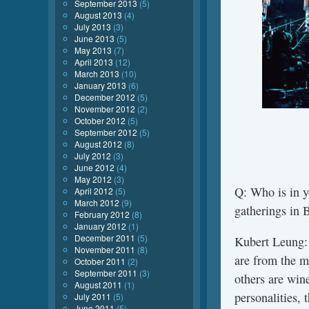
September 2013
(5)
August 2013
(4)
July 2013
(3)
June 2013
(5)
May 2013
(7)
April 2013
(12)
March 2013
(10)
January 2013
(6)
December 2012
(5)
November 2012
(2)
October 2012
(5)
September 2012
(5)
August 2012
(8)
July 2012
(3)
June 2012
(4)
May 2012
(3)
Q: Who is in yo
April 2012
(5)
March 2012
(9)
gatherings in B
February 2012
(8)
January 2012
(1)
December 2011
(5)
Kubert Leung:
November 2011
(8)
are from the m
October 2011
(2)
September 2011
(3)
others are wine
August 2011
(1)
personalities,
July 2011
(5)
June 2011
(5)