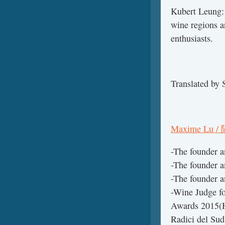
Kubert Leung: 
wine regions a
enthusiasts.
Translated b
Maxime Lu /
-The founder 
-The founder 
-The founder 
-Wine Judge fo
Awards 2015(H
Radici del Sud