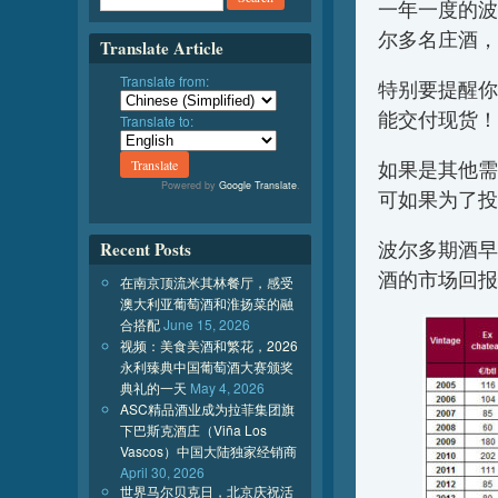
一年一度的波
尔多名庄酒，
Translate Article
Translate from:
特别要提醒你
能交付现货！
Translate to:
如果是其他需
Powered by
Google Translate
.
可如果为了投
波尔多期酒早就
Recent Posts
酒的市场回报
在南京顶流米其林餐厅，感受
澳大利亚葡萄酒和淮扬菜的融
合搭配
June 15, 2026
视频：美食美酒和繁花，2026
永利臻典中国葡萄酒大赛颁奖
典礼的一天
May 4, 2026
ASC精品酒业成为拉菲集团旗
下巴斯克酒庄（Viña Los
Vascos）中国大陆独家经销商
April 30, 2026
世界马尔贝克日，北京庆祝活