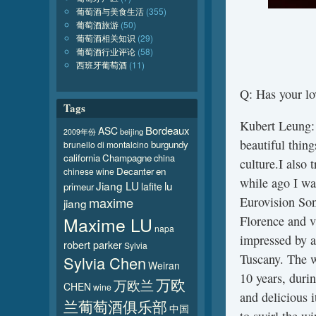
葡萄酒与美食生活
(355)
葡萄酒旅游
(50)
葡萄酒相关知识
(29)
葡萄酒行业评论
(58)
西班牙葡萄酒
(11)
Q: Has your lo
Tags
Kubert Leung: 
Bordeaux
ASC
beijing
2009年份
beautiful thing
burgundy
brunello di montalcino
california
Champagne
china
culture.I also 
Decanter
en
chinese wine
while ago I wa
Jiang LU
lu
lafite
primeur
maxime
Eurovision Son
jiang
Maxime LU
Florence and v
napa
impressed by a
robert parker
Sylvia
Tuscany. The w
Sylvia Chen
Weiran
10 years, duri
万欧
万欧兰
CHEN
wine
and delicious 
兰葡萄酒俱乐部
中国