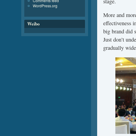
stage.
Comments feed
WordPress.org
More and more
effectiveness 
Weibo
big brand did s
Just don’t und
gradually wide