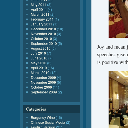
May 2011
(3)
April 2011
(4)
March 2011
(2)
February 2011
(1)
January 2011
(1)
December 2010
(10)
November 2010
(3)
October 2010
(3)
September 2010
(5)
Joy and mean jo
August 2010
(5)
July 2010
(7)
speeches given
June 2010
(7)
is positive wit
May 2010
(6)
April 2010
(16)
March 2010
(12)
December 2009
(4)
November 2009
(5)
October 2009
(11)
September 2009
(2)
Categories
Burgundy Wine
(16)
Chinese Social Media
(2)
English Version
(21)