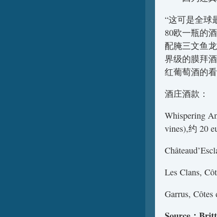
“这可是全球
80欧一瓶的
配腌三文鱼龙
界级的膜拜酒
红葡萄酒的看
酒庄酒款：
Whispering An
vines),约 20 
Châteaud’Escl
Les Clans, Cô
Garrus, Côtes
Source：Brit