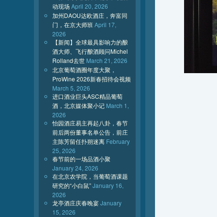
动现场
April 20, 2026
加州DAOU达欧酒庄，奔富同
门，在京大师班
April 17,
2026
【新闻】全球最具影响力的酿
酒大师、飞行酿酒顾问Michel
Rolland去世
March 21, 2026
北京葡萄酒圈年度大聚，
ProWine 2026新春招待会视频
March 5, 2026
进口酒业巨头ASC精品葡萄
酒，北京媒体聚小记
March 1,
2026
怡园酒庄易主再起八卦，春节
前后两份董事名单公告，前庄
主陈芳留任扑朔迷离
February
25, 2026
春节前的一场品酒小聚
January 24, 2026
在北京农学院，当葡萄酒课题
研究的“小白鼠”
January 16,
2026
龙亭酒庄庆春晚宴
January
15, 2026