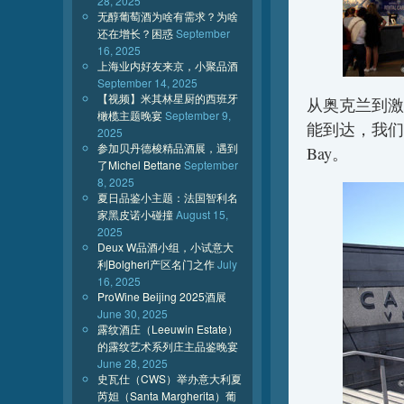
28, 2025
无醇葡萄酒为啥有需求？为啥
还在增长？困惑
September
16, 2025
上海业内好友来京，小聚品酒
September 14, 2025
【视频】米其林星厨的西班牙
从奥克兰到激
橄榄主题晚宴
September 9,
能到达，我们
2025
参加贝丹德梭精品酒展，遇到
Bay。
了Michel Bettane
September
8, 2025
夏日品鉴小主题：法国智利名
家黑皮诺小碰撞
August 15,
2025
Deux W品酒小组，小试意大
利Bolgheri产区名门之作
July
16, 2025
ProWine Beijing 2025酒展
June 30, 2025
露纹酒庄（Leeuwin Estate）
的露纹艺术系列庄主品鉴晚宴
June 28, 2025
史瓦仕（CWS）举办意大利夏
芮妲（Santa Margherita）葡