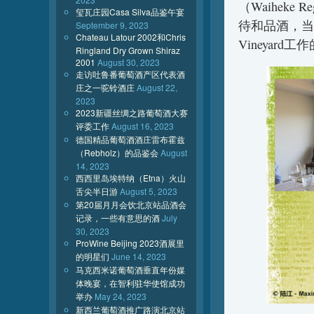
（Waiheke 
玺瓦庄园Casa Silva品鉴午宴
待和品酒，当地协
September 9, 2023
Chateau Latour 2002和Chris
Vineyard
Ringland Dry Grown Shiraz
2001
August 30, 2023
走访吐鲁番葡萄酒产区代表酒
庄之一驼铃酒庄
August 22,
2023
2023新疆丝绸之路葡萄酒大赛
评委工作
August 16, 2023
德国精品葡萄酒酒庄雷布霍兹
（Rebholz）的品鉴会
August
14, 2023
西西里岛埃特纳（Etna）火山
舌尖半日游
August 5, 2023
第20届月月会饮北京站品酒会
记录，一些有意思的酒
July
30, 2023
ProWine Beijing 2023酒展里
的明星们
June 14, 2023
马克西米诺葡萄酒垂直年份媒
体晚宴，在智利驻华使馆成功
举办
May 24, 2023
新西兰葡萄酒推广路演北京站