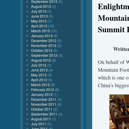
September 2013
(5)
Enlightm
August 2013
(4)
July 2013
(3)
Mountain
June 2013
(5)
May 2013
(7)
April 2013
(12)
Summit 
March 2013
(10)
January 2013
(6)
December 2012
(5)
November 2012
(2)
Writt
October 2012
(5)
September 2012
(5)
August 2012
(8)
On behalf of 
July 2012
(3)
Mountain Foot
June 2012
(4)
May 2012
(3)
which is one 
April 2012
(5)
China’s bigges
March 2012
(9)
February 2012
(8)
January 2012
(1)
December 2011
(5)
November 2011
(8)
October 2011
(2)
September 2011
(3)
August 2011
(1)
July 2011
(5)
June 2011
(5)