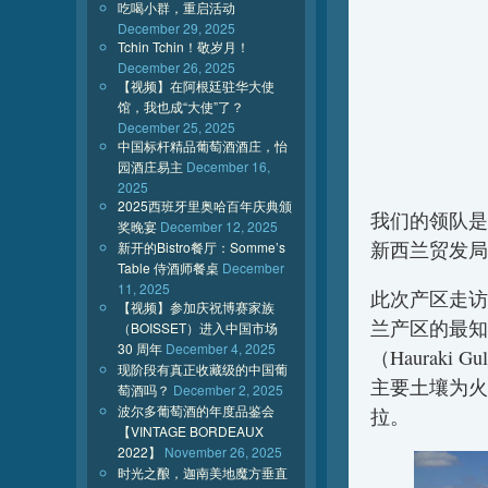
吃喝小群，重启活动
December 29, 2025
Tchin Tchin！敬岁月！
December 26, 2025
【视频】在阿根廷驻华大使
馆，我也成“大使”了？
December 25, 2025
中国标杆精品葡萄酒酒庄，怡
园酒庄易主
December 16,
2025
2025西班牙里奥哈百年庆典颁
我们的领队是
奖晚宴
December 12, 2025
新西兰贸发局
新开的Bistro餐厅：Somme’s
Table 侍酒师餐桌
December
11, 2025
此次产区走访
【视频】参加庆祝博赛家族
兰产区的最知
（BOISSET）进入中国市场
30 周年
December 4, 2025
（Haurak
现阶段有真正收藏级的中国葡
主要土壤为火
萄酒吗？
December 2, 2025
波尔多葡萄酒的年度品鉴会
拉。
【VINTAGE BORDEAUX
2022】
November 26, 2025
时光之酿，迦南美地魔方垂直