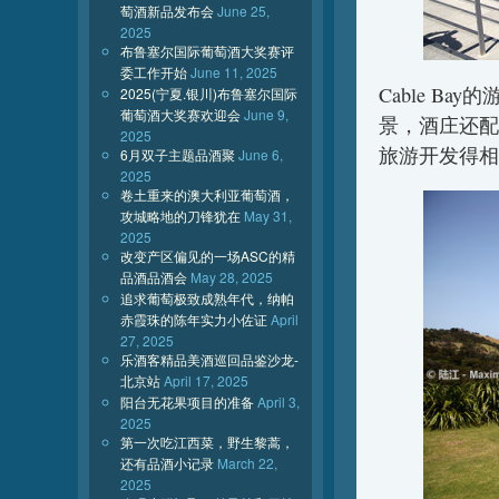
萄酒新品发布会
June 25,
2025
布鲁塞尔国际葡萄酒大奖赛评
委工作开始
June 11, 2025
Cable 
2025(宁夏.银川)布鲁塞尔国际
葡萄酒大奖赛欢迎会
June 9,
景，酒庄还配
2025
旅游开发得相
6月双子主题品酒聚
June 6,
2025
卷土重来的澳大利亚葡萄酒，
攻城略地的刀锋犹在
May 31,
2025
改变产区偏见的一场ASC的精
品酒品酒会
May 28, 2025
追求葡萄极致成熟年代，纳帕
赤霞珠的陈年实力小佐证
April
27, 2025
乐酒客精品美酒巡回品鉴沙龙-
北京站
April 17, 2025
阳台无花果项目的准备
April 3,
2025
第一次吃江西菜，野生黎蒿，
还有品酒小记录
March 22,
2025