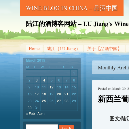
WINE BLOG IN CHINA – 品酒中国
陆江的酒博客网站 – LU Jiang's Wine B
Home
陆江（LU Jiang）
关于【品酒中国】
March 2015
Monthly Archi
M
T
W
T
F
S
S
1
2
3
4
5
6
7
8
9
10
11
12
13
14
15
Posted on
March 30, 
16
17
18
19
20
21
22
新西兰葡
23
24
25
26
27
28
29
30
31
« Feb
Apr »
图文/陆江