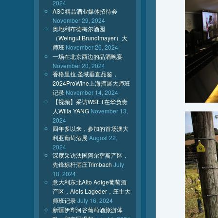
2024
ASC精品酒业媒体招待会
November 29, 2024
奥地利布德梅尔酒园
（Weingut Brundlmayer）大
师班
November 26, 2024
一场在北京西边的品酒晚宴
November 20, 2024
香格里拉.圣域垂直品鉴，
2024ProWine上海酒展大师班
记录
November 14, 2024
【视频】采访WSET在华负责
人Willa YANG
November 13,
2024
四年多以来，参加的首场澳大
利亚葡萄酒展
August 22,
2024
深度采访法国阿尔萨斯产区，
先锋标杆酒庄Trimbach
July
18, 2024
意大利东北Alto Adige葡萄酒
产区，Alois Lageder，庄主大
师班记录
July 16, 2024
新疆伊犁河谷葡萄酒旅游体