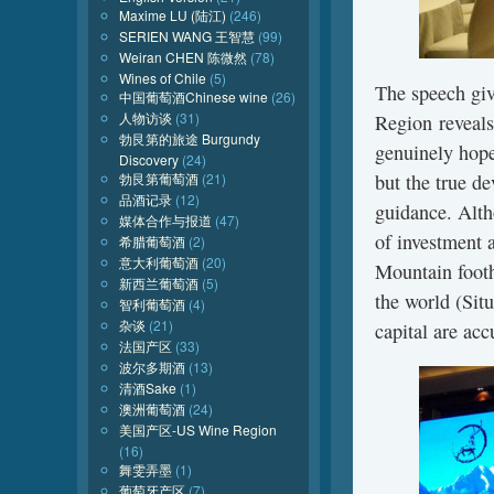
Maxime LU (陆江)
(246)
SERIEN WANG 王智慧
(99)
Weiran CHEN 陈微然
(78)
Wines of Chile
(5)
The speech gi
中国葡萄酒Chinese wine
(26)
人物访谈
(31)
Region reveals
勃艮第的旅途 Burgundy
genuinely hopes
Discovery
(24)
勃艮第葡萄酒
(21)
but the true d
品酒记录
(12)
guidance. Alth
媒体合作与报道
(47)
of investment 
希腊葡萄酒
(2)
意大利葡萄酒
(20)
Mountain footh
新西兰葡萄酒
(5)
the world (Sit
智利葡萄酒
(4)
杂谈
(21)
capital are acc
法国产区
(33)
波尔多期酒
(13)
清酒Sake
(1)
澳洲葡萄酒
(24)
美国产区-US Wine Region
(16)
舞雯弄墨
(1)
葡萄牙产区
(7)