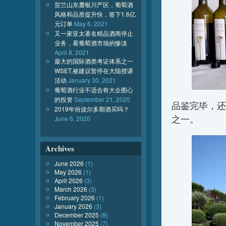
贺兰山东麓银川产区，葡萄酒
风格和品质提升快，签下1.6亿
元订单
May 6, 2021
又一家亚太著名精品酒商停止
业务，看葡萄酒市场的惨淡
April 8, 2021
最大的国际酒类考证体系之一
WSET,被建议暂停在大陆授课
活动
January 30, 2021
葡萄酒行业不适合有大企图心
的投资
September 21, 2020
品鉴完毕，还
2019年份波尔多期酒买吗？
之一。
June 6, 2020
Archives
June 2026
(1)
May 2026
(1)
April 2026
(3)
March 2026
(3)
February 2026
(1)
January 2026
(3)
December 2025
(8)
November 2025
(7)