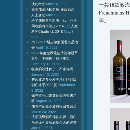
成功举办
May 14, 2023
一共18款激
美国加州纳帕名庄-鹿跃酒园，
Frenchmans H
东主变动
May 13, 2023
等。
给了我惊喜的对决，从小乔到
周瑜的白马酒庄2014，出人意
料的Chadwick 2018
May 8,
2023
南非Spier斯皮尔酒园北京品酒
会
April 15, 2023
2023年度世界最佳侍酒师冠军
诞生，中国选手获得季军
February 13, 2023
收藏的酒涨价了，不舍得喝
January 13, 2023
解读波尔多圣爱美浓产区列级
酒庄体系2022版
September
9, 2022
探寻贺兰山东麓葡萄酒银川产
区
August 24, 2022
加强型葡萄酒波特收藏知识点
March 24, 2022
法国顶级酒庄地位自保，聊白
马酒庄和奥颂酒庄今天的退赛
July 10, 2021