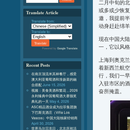
二月中旬的北
或多或少恢复
Translate Article
邀，我提前半
Translate from:
动身赶赴绵羊
Translate to:
现在中国大陆
一，它以风格
Powered by
Google Translate
.
上海到奥克兰
Recent Posts
着新西兰航空
在南京顶流米其林餐厅，感受
行，我们一早
澳大利亚葡萄酒和淮扬菜的融
入驻市区的酒
合搭配
June 15, 2026
视频：美食美酒和繁花，2026
奋所掩盖。
永利臻典中国葡萄酒大赛颁奖
典礼的一天
May 4, 2026
ASC精品酒业成为拉菲集团旗
下巴斯克酒庄（Viña Los
Vascos）中国大陆独家经销商
April 30, 2026
世界马尔贝克日，北京庆祝活