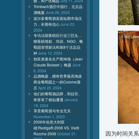
验，和产区崛起
July 11, 2024
Trimbach酒庄中国行，北京品
酒晚宴
June 26, 2024
波尔多葡萄酒直面短期市场压
力，长期有信心
June 23,
2024
专访法国香槟区行业三巨头，
聊香槟维权、培训、NGO、葡
萄园管理新法和第8个法定品
种
June 12, 2024
勃艮第著名生产商坤渤（Jean
Claude Boisset ）晚宴
June
6, 2024
品酒晚宴，拥有世界最高海拔
商业葡萄园之一的Colome酒
庄
April 20, 2024
他们的葡萄酒品牌，和拉菲、
奔富有了相似遭遇
January
19, 2024
享受葡萄酒与专业无关
November 1, 2023
2006年份意大利双
雄:Redigaffi 2006 VS. Vietti
因为时间关系
Rocche 2006
October 21,
2023