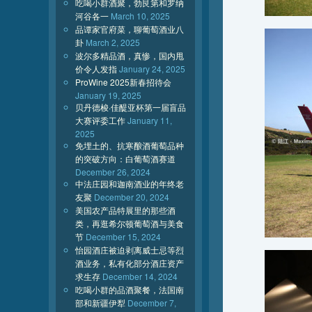
吃喝小群酒聚，勃艮第和罗纳
河谷各一
March 10, 2025
品谭家官府菜，聊葡萄酒业八
卦
March 2, 2025
波尔多精品酒，真惨，国内甩
价令人发指
January 24, 2025
ProWine 2025新春招待会
January 19, 2025
贝丹德梭·佳醍亚杯第一届盲品
大赛评委工作
January 11,
2025
免埋土的、抗寒酿酒葡萄品种
的突破方向：白葡萄酒赛道
December 26, 2024
中法庄园和迦南酒业的年终老
友聚
December 20, 2024
美国农产品特展里的那些酒
类，再逛希尔顿葡萄酒与美食
节
December 15, 2024
怡园酒庄被迫剥离威士忌等烈
酒业务，私有化部分酒庄资产
求生存
December 14, 2024
吃喝小群的品酒聚餐，法国南
部和新疆伊犁
December 7,