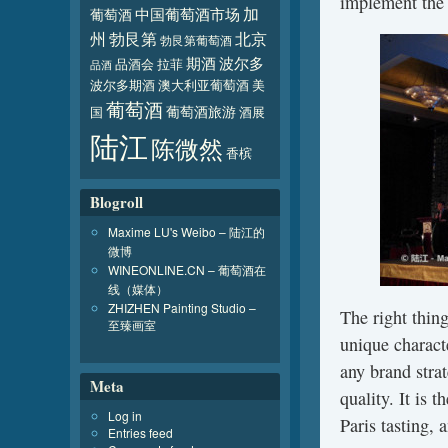
implement the 
加
葡萄酒
中国葡萄酒市场
北京
州
勃艮第
勃艮第葡萄酒
波尔多
期酒
品酒会
拉菲
品酒
波尔多期酒
澳大利亚葡萄酒
美
葡萄酒
葡萄酒旅游
国
酒展
陆江
陈微然
香槟
Blogroll
Maxime LU's Weibo – 陆江的
微博
WINEONLINE.CN – 葡萄酒在
线（媒体）
ZHIZHEN Painting Studio –
The right thing
至臻画室
unique charact
any brand stra
Meta
quality. It is 
Log in
Paris tasting, 
Entries feed