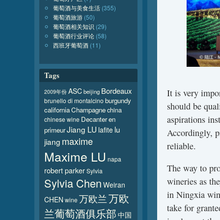
葡萄酒与美食生活
(355)
葡萄酒旅游
(50)
葡萄酒相关知识
(29)
葡萄酒行业评论
(58)
西班牙葡萄酒
(11)
Tags
Bordeaux
ASC
It is very impo
beijing
2009年份
burgundy
brunello di montalcino
should be qual
california
Champagne
china
aspirations ins
Decanter
en
chinese wine
Jiang LU
lu
lafite
primeur
Accordingly, p
maxime
jiang
reliable.
Maxime LU
napa
The way to pro
robert parker
Sylvia
Sylvia Chen
wineries as the
Weiran
in Ningxia win
万欧
万欧兰
CHEN
wine
take for grante
兰葡萄酒俱乐部
中国