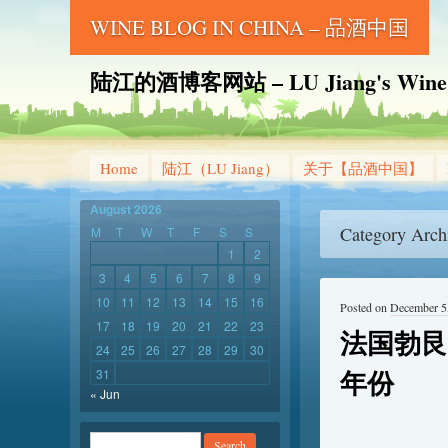
WINE BLOG IN CHINA – 品酒中国
陆江的酒博客网站 – LU Jiang's Wine B
Home
陆江（LU Jiang）
关于【品酒中国】
August 2026
Category Arch
M
T
W
T
F
S
S
1
2
3
4
5
6
7
8
9
10
11
12
13
14
15
16
Posted on
December 5
17
18
19
20
21
22
23
法国勃艮
24
25
26
27
28
29
30
年份
31
« Jun