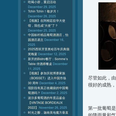
吃喝小群，重启活动
December 29, 2025
Tchin Tchin！敬岁月！
December 26, 2025
【视频】在阿根廷驻华大使
馆，我也成“大使”了？
December 25, 2025
中国标杆精品葡萄酒酒庄，怡
园酒庄易主
December 16,
2025
2025西班牙里奥哈百年庆典颁
奖晚宴
December 12, 2025
新开的Bistro餐厅：Somme’s
Table 侍酒师餐桌
December
11, 2025
【视频】参加庆祝博赛家族
尽管如此，由
（BOISSET）进入中国市场
30 周年
December 4, 2025
很好的成熟，
现阶段有真正收藏级的中国葡
萄酒吗？
December 2, 2025
波尔多葡萄酒的年度品鉴会
【VINTAGE BORDEAUX
第一批葡萄是
2022】
November 26, 2025
时光之酿，迦南美地魔方垂直
的降雨量和气