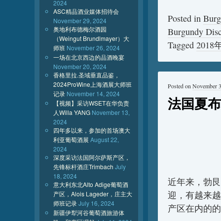
2024
ASC精品酒业媒体招待会
Posted in
Burg
November 29, 2024
奥地利布德梅尔酒园
Burgundy Disc
（Weingut Brundlmayer）大
Tagged
2018
师班
November 26, 2024
一场在北京西边的品酒晚宴
November 20, 2024
香格里拉.圣域垂直品鉴，
2024ProWine上海酒展大师班
Posted on
November 3
记录
November 14, 2024
法国夏布
【视频】采访WSET在华负责
人Willa YANG
November 13,
2024
四年多以来，参加的首场澳大
利亚葡萄酒展
August 22,
2024
深度采访法国阿尔萨斯产区，
先锋标杆酒庄Trimbach
July
18, 2024
近年来，勃艮
意大利东北Alto Adige葡萄酒
迎，有越来越
产区，Alois Lageder，庄主大
师班记录
July 16, 2024
产区在内的的
新疆伊犁河谷葡萄酒旅游体