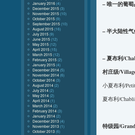
– 唯一的葡萄品
January 2016
(4)
December 2015
(3)
November 2015
(10)
October 2015
(9)
September 2015
(10)
August 2015
(16)
– 半大陆性
July 2015
(9)
June 2015
(12)
May 2015
(12)
April 2015
(15)
March 2015
(12)
–
夏布利/Chab
February 2015
(2)
January 2015
(4)
December 2014
(5)
村庄级/Villag
November 2014
(6)
October 2014
(3)
小夏布利/Petit 
August 2014
(2)
July 2014
(2)
May 2014
(2)
夏布利/Chabli
April 2014
(1)
March 2014
(2)
February 2014
(3)
January 2014
(2)
December 2013
(4)
特级园/Grand 
November 2013
(1)
October 2013
(6)