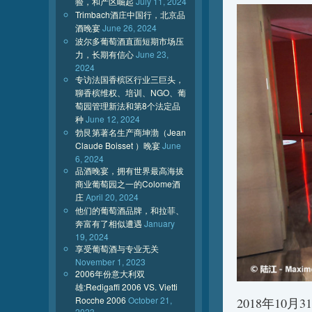
验，和产区崛起
July 11, 2024
Trimbach酒庄中国行，北京品
酒晚宴
June 26, 2024
波尔多葡萄酒直面短期市场压
力，长期有信心
June 23,
2024
专访法国香槟区行业三巨头，
聊香槟维权、培训、NGO、葡
萄园管理新法和第8个法定品
种
June 12, 2024
勃艮第著名生产商坤渤（Jean
Claude Boisset ）晚宴
June
6, 2024
品酒晚宴，拥有世界最高海拔
商业葡萄园之一的Colome酒
庄
April 20, 2024
他们的葡萄酒品牌，和拉菲、
奔富有了相似遭遇
January
19, 2024
享受葡萄酒与专业无关
November 1, 2023
2006年份意大利双
雄:Redigaffi 2006 VS. Vietti
Rocche 2006
October 21,
2018年10
2023