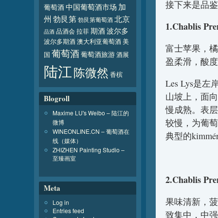
接下来是品鉴
加
葡萄酒
中国葡萄酒市场
北京
州
勃艮第
勃艮第葡萄酒
1.Chablis Pre
波尔多
期酒
品酒会
拉菲
品酒
波尔多期酒
澳大利亚葡萄酒
美
富士苹果，橘
葡萄酒
葡萄酒旅游
国
酒展
盈柔滑，酸度
陆江
陈微然
香槟
Les Lys是左
山坡上，面向
Blogroll
慢成熟。表层
Maxime LU's Weibo – 陆江的
较慢，为葡萄
微博
WINEONLINE.CN – 葡萄酒在
典型的kimm
线（媒体）
ZHIZHEN Painting Studio –
至臻画室
2.Chablis Pr
Meta
果味清新，菠
Log in
Entries feed
致集中，中强