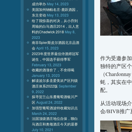
成功举办
May 14, 2023
美国加州纳帕名庄-鹿跃酒园，
东主变动
May 13, 2023
给了我惊喜的对决，从小乔到
周瑜的白马酒庄2014，出人意
料的Chadwick 2018
May 8,
2023
南非Spier斯皮尔酒园北京品酒
会
April 15, 2023
2023年度世界最佳侍酒师冠军
作为受邀参加
诞生，中国选手获得季军
February 13, 2023
独特的产区个
收藏的酒涨价了，不舍得喝
（Chardo
January 13, 2023
解读波尔多圣爱美浓产区列级
蚝，其实在中
酒庄体系2022版
September
配。
9, 2022
探寻贺兰山东麓葡萄酒银川产
区
August 24, 2022
从活动现场介
加强型葡萄酒波特收藏知识点
会/BIVB推
March 24, 2022
法国顶级酒庄地位自保，聊白
马酒庄和奥颂酒庄今天的退赛
July 10, 2021