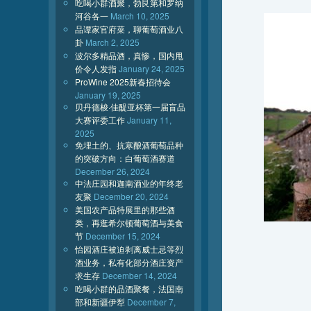
吃喝小群酒聚，勃艮第和罗纳
河谷各一
March 10, 2025
品谭家官府菜，聊葡萄酒业八
卦
March 2, 2025
波尔多精品酒，真惨，国内甩
价令人发指
January 24, 2025
ProWine 2025新春招待会
January 19, 2025
贝丹德梭·佳醍亚杯第一届盲品
大赛评委工作
January 11,
2025
免埋土的、抗寒酿酒葡萄品种
的突破方向：白葡萄酒赛道
December 26, 2024
中法庄园和迦南酒业的年终老
友聚
December 20, 2024
美国农产品特展里的那些酒
类，再逛希尔顿葡萄酒与美食
节
December 15, 2024
怡园酒庄被迫剥离威士忌等烈
酒业务，私有化部分酒庄资产
求生存
December 14, 2024
吃喝小群的品酒聚餐，法国南
部和新疆伊犁
December 7,