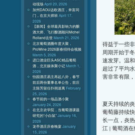
动现场
April 20, 2026
加州DAOU达欧酒庄，奔富同
门，在京大师班
April 17,
2026
【新闻】全球最具影响力的酿
酒大师、飞行酿酒顾问Michel
Rolland去世
March 21, 2026
得益于一些非
北京葡萄酒圈年度大聚，
ProWine 2026新春招待会视频
周期开始于冬
March 5, 2026
速发芽。温和
进口酒业巨头ASC精品葡萄
酒，北京媒体聚小记
March 1,
超过了平均水
2026
害非常有限，
怡园酒庄易主再起八卦，春节
前后两份董事名单公告，前庄
主陈芳留任扑朔迷离
February
25, 2026
春节前的一场品酒小聚
夏天持续的炎
January 24, 2026
在北京农学院，当葡萄酒课题
葡萄藤持续快
研究的“小白鼠”
January 16,
长一点，炎热
2026
龙亭酒庄庆春晚宴
January
江 | 葡萄酒
15, 2026