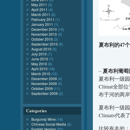
May 2011
(3)
April 2011
(4)
March 2011
(2)
February 2011
(1)
January 2011
(1)
December 2010
(10)
November 2010
(3)
October 2010
(3)
夏布利的47个*C
September 2010
(5)
August 2010
(5)
July 2010
(7)
June 2010
(7)
May 2010
(6)
April 2010
(16)
夏布利葡萄园
–
March 2010
(12)
夏布利一级园
December 2009
(4)
November 2009
(5)
Climat全部
October 2009
(11)
September 2009
(2)
布于河的两岸
夏布利一级园共4
Categories
Climats代表
Burgundy Wine
(16)
Chinese Social Media
(2)
比较有名的：
English Version
(21)