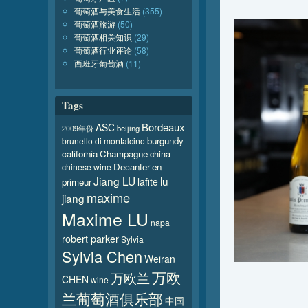
葡萄酒与美食生活
(355)
葡萄酒旅游
(50)
葡萄酒相关知识
(29)
葡萄酒行业评论
(58)
西班牙葡萄酒
(11)
Tags
Bordeaux
ASC
beijing
2009年份
burgundy
brunello di montalcino
california
Champagne
china
Decanter
en
chinese wine
Jiang LU
lu
lafite
primeur
maxime
jiang
Maxime LU
napa
robert parker
Sylvia
Sylvia Chen
Weiran
万欧
万欧兰
CHEN
wine
兰葡萄酒俱乐部
中国