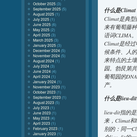
October 2025
(3)
什么是Clima
September 2025
(5)
August 2025
(1)
Climat
是典型
July 2025
(1)
June 2025
(6)
来有
葡萄
藤
种
May 2025
(2)
语词CLIMA。
April 2025
(3)
March 2025
(3)
Climat
是经过
January 2025
(3)
候条件、人的
December 2024
(5)
November 2024
(5)
来
特点
的土壤
August 2024
(1)
July 2024
(3)
园。勃艮第共
June 2024
(4)
葡萄园的DNA
April 2024
(1)
January 2024
(1)
产
。
November 2023
(1)
October 2023
(1)
什么是lieu-di
September 2023
(1)
August 2023
(5)
July 2023
(1)
lieu-di
June 2023
(1)
May 2023
(4)
来，
Climat
和
April 2023
(1)
别的：同一
Cl
February 2023
(1)
January 2023
(1)
个lieu-di