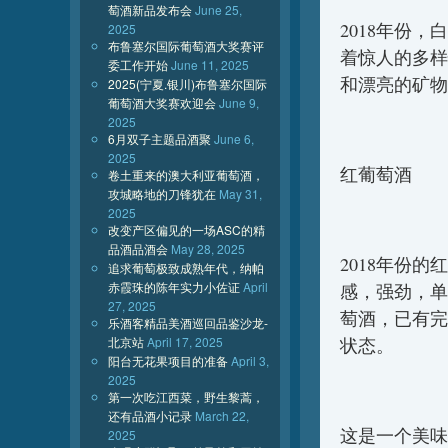
萄酒新品发布会
June 25,
2018年份
2025
布鲁塞尔国际葡萄酒大奖赛评
着惊人的多样
委工作开始
June 11, 2025
和漂亮的矿物
2025(宁夏.银川)布鲁塞尔国际
葡萄酒大奖赛欢迎会
June 9,
2025
6月双子主题品酒聚
June 6,
2025
红葡萄酒
卷土重来的澳大利亚葡萄酒，
攻城略地的刀锋犹在
May 31,
2025
改变产区偏见的一场ASC的精
品酒品酒会
May 28, 2025
2018年份
追求葡萄极致成熟年代，纳帕
赤霞珠的陈年实力小佐证
April
感，强劲，单
27, 2025
萄酒，已有完
乐酒客精品美酒巡回品鉴沙龙-
北京站
April 17, 2025
状态。
阳台无花果项目的准备
April 3,
2025
第一次吃江西菜，野生黎蒿，
还有品酒小记录
March 22,
这是一个美味
2025