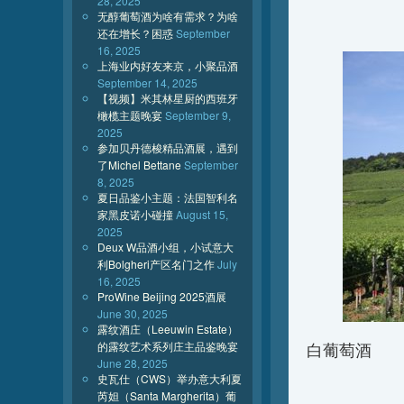
28, 2025
无醇葡萄酒为啥有需求？为啥
还在增长？困惑
September
16, 2025
上海业内好友来京，小聚品酒
September 14, 2025
【视频】米其林星厨的西班牙
橄榄主题晚宴
September 9,
2025
参加贝丹德梭精品酒展，遇到
了Michel Bettane
September
8, 2025
夏日品鉴小主题：法国智利名
家黑皮诺小碰撞
August 15,
2025
Deux W品酒小组，小试意大
利Bolgheri产区名门之作
July
16, 2025
ProWine Beijing 2025酒展
June 30, 2025
露纹酒庄（Leeuwin Estate）
的露纹艺术系列庄主品鉴晚宴
白葡萄酒
June 28, 2025
史瓦仕（CWS）举办意大利夏
芮妲（Santa Margherita）葡