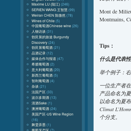
Maxime LU (陆江)
(246)
SERIEN WANG 王智慧
(99)
Mont de Milie
Weiran CHEN 陈微然
(78)
Montmains, C
Wines of Chile
(5)
中国葡萄酒Chinese wine
(26)
人物访谈
(31)
勃艮第的旅途 Burgundy
Discovery
(24)
Tips：
勃艮第葡萄酒
(21)
品酒记录
(12)
什么是代表性Cl
媒体合作与报道
(47)
希腊葡萄酒
(2)
意大利葡萄酒
(20)
举个例子：右岸
新西兰葡萄酒
(5)
智利葡萄酒
(4)
一位生产者在Cl
杂谈
(21)
法国产区
(33)
产品命名为夏布利一
波尔多期酒
(13)
以命名为夏布利一级
清酒Sake
(1)
Climat L’H
澳洲葡萄酒
(24)
美国产区-US Wine Region
个分支。
(16)
舞雯弄墨
(1)
葡萄牙产区
(7)