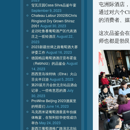
屯洲际酒店，
玺瓦庄园Casa Silva品鉴午宴
September 9, 2023
通过对六个C
Chateau Latour 2002和Chris
的消费者、媒
Ringland Dry Grown Shiraz
2001
August 30, 2023
走访吐鲁番葡萄酒产区代表酒
这次品鉴会在
庄之一驼铃酒庄
August 22,
师也都是勃艮
2023
2023新疆丝绸之路葡萄酒大赛
评委工作
August 16, 2023
德国精品葡萄酒酒庄雷布霍兹
（Rebholz）的品鉴会
August
14, 2023
西西里岛埃特纳（Etna）火山
舌尖半日游
August 5, 2023
第20届月月会饮北京站品酒会
记录，一些有意思的酒
July
30, 2023
ProWine Beijing 2023酒展里
的明星们
June 14, 2023
马克西米诺葡萄酒垂直年份媒
体晚宴，在智利驻华使馆成功
举办
May 24, 2023
新西兰葡萄酒推广路演北京站