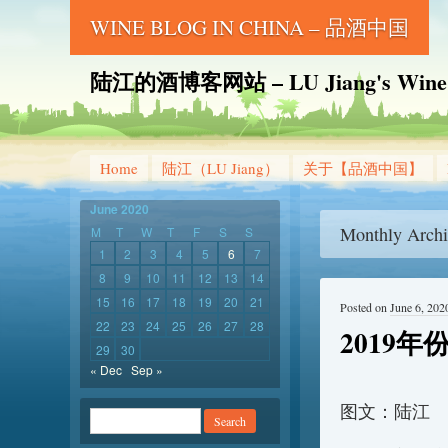
WINE BLOG IN CHINA – 品酒中国
陆江的酒博客网站 – LU Jiang's Wine B
Home
陆江（LU Jiang）
关于【品酒中国】
June 2020
Monthly Archi
M
T
W
T
F
S
S
1
2
3
4
5
6
7
8
9
10
11
12
13
14
15
16
17
18
19
20
21
Posted on
June 6, 202
22
23
24
25
26
27
28
2019
29
30
« Dec
Sep »
图文：陆江