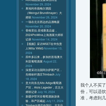
November 29, 2024
奥地利布德梅尔酒园
（Weingut Brundlmayer）大
师班
November 26, 2024
一场在北京西边的品酒晚宴
November 20, 2024
香格里拉.圣域垂直品鉴，
2024ProWine上海酒展大师班
记录
November 14, 2024
【视频】采访WSET在华负责
人Willa YANG
November 13,
2024
四年多以来，参加的首场澳大
利亚葡萄酒展
August 22,
2024
深度采访法国阿尔萨斯产区，
先锋标杆酒庄Trimbach
July
18, 2024
意大利东北Alto Adige葡萄酒
我个人不买了
产区，Alois Lageder，庄主大
份，可以适饮
师班记录
July 16, 2024
新疆伊犁河谷葡萄酒旅游体
准，考虑到几
验，和产区崛起
July 11, 2024
Trimbach酒庄中国行，北京品