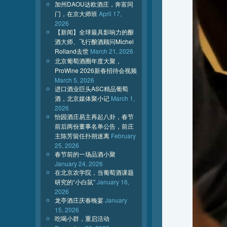
加州DAOU达欧酒庄，奔富同
门，在京大师班
April 17,
2026
【新闻】全球最具影响力的酿
酒大师、飞行酿酒顾问Michel
Rolland去世
March 21, 2026
北京葡萄酒圈年度大聚，
ProWine 2026新春招待会视频
March 5, 2026
进口酒业巨头ASC精品葡萄
酒，北京媒体聚小记
March 1,
2026
怡园酒庄易主再起八卦，春节
前后两份董事名单公告，前庄
主陈芳留任扑朔迷离
February
25, 2026
春节前的一场品酒小聚
January 24, 2026
在北京农学院，当葡萄酒课题
研究的“小白鼠”
January 16,
2026
龙亭酒庄庆春晚宴
January
15, 2026
吃喝小群，重启活动