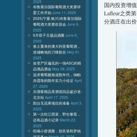
2025
国内投资增值
布鲁塞尔国际葡萄酒大奖赛评
Lafleu
委工作开始
June 11, 2025
2025(宁夏.银川)布鲁塞尔国际
分酒庄在出价
葡萄酒大奖赛欢迎会
June 9,
2025
6月双子主题品酒聚
June 6,
2025
卷土重来的澳大利亚葡萄酒，
攻城略地的刀锋犹在
May 31,
2025
改变产区偏见的一场ASC的精
品酒品酒会
May 28, 2025
追求葡萄极致成熟年代，纳帕
赤霞珠的陈年实力小佐证
April
27, 2025
乐酒客精品美酒巡回品鉴沙龙-
北京站
April 17, 2025
阳台无花果项目的准备
April 3,
2025
第一次吃江西菜，野生黎蒿，
还有品酒小记录
March 22,
2025
吃喝小群酒聚，勃艮第和罗纳
河谷各一
March 10, 2025