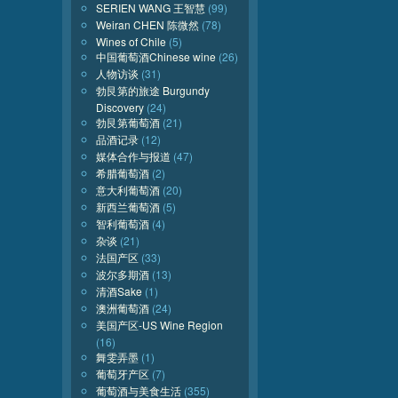
SERIEN WANG 王智慧
(99)
Weiran CHEN 陈微然
(78)
Wines of Chile
(5)
中国葡萄酒Chinese wine
(26)
人物访谈
(31)
勃艮第的旅途 Burgundy
Discovery
(24)
勃艮第葡萄酒
(21)
品酒记录
(12)
媒体合作与报道
(47)
希腊葡萄酒
(2)
意大利葡萄酒
(20)
新西兰葡萄酒
(5)
智利葡萄酒
(4)
杂谈
(21)
法国产区
(33)
波尔多期酒
(13)
清酒Sake
(1)
澳洲葡萄酒
(24)
美国产区-US Wine Region
(16)
舞雯弄墨
(1)
葡萄牙产区
(7)
葡萄酒与美食生活
(355)