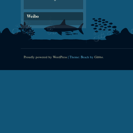
Weibo
Proudly powered by WordPress
|
Theme: Beach by
Gibbo
.