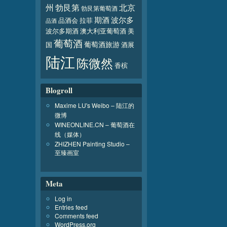
北京
州
勃艮第
勃艮第葡萄酒
波尔多
期酒
品酒会
拉菲
品酒
波尔多期酒
澳大利亚葡萄酒
美
葡萄酒
葡萄酒旅游
国
酒展
陆江
陈微然
香槟
Blogroll
Maxime LU's Weibo – 陆江的
微博
WINEONLINE.CN – 葡萄酒在
线（媒体）
ZHIZHEN Painting Studio –
至臻画室
Meta
Log in
Entries feed
Comments feed
WordPress.org