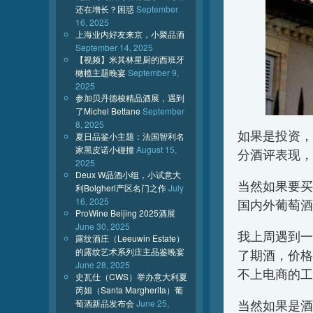
还在增长？困惑
September
16, 2025
上海业内好友来京，小聚品酒
September 14, 2025
【视频】米其林星厨的西班牙
橄榄主题晚宴
September 9,
2025
参加贝丹德梭精品酒展，遇到
了Michel Bettane
September
8, 2025
如果是投资，
夏日品鉴小主题：法国智利名
家黑皮诺小碰撞
August 15,
分酒评表现，
2025
Deux W品酒小组，小试意大
当然如果要买
利Bolgheri产区名门之作
July
16, 2025
国内外葡萄酒
ProWine Beijing 2025酒展
June 30, 2025
我上周遇到一
露纹酒庄（Leeuwin Estate）
的露纹艺术系列庄主品鉴晚宴
了期酒，价格
June 28, 2025
不上电商的工
史瓦仕（CWS）举办意大利夏
芮妲（Santa Margherita）葡
萄酒新品发布会
June 25,
当然如果是酒