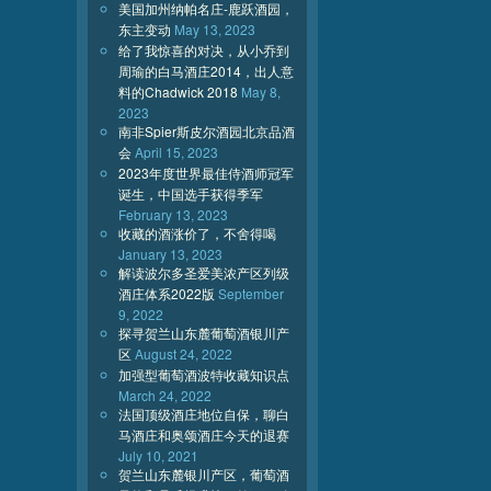
美国加州纳帕名庄-鹿跃酒园，
东主变动
May 13, 2023
给了我惊喜的对决，从小乔到
周瑜的白马酒庄2014，出人意
料的Chadwick 2018
May 8,
2023
南非Spier斯皮尔酒园北京品酒
会
April 15, 2023
2023年度世界最佳侍酒师冠军
诞生，中国选手获得季军
February 13, 2023
收藏的酒涨价了，不舍得喝
January 13, 2023
解读波尔多圣爱美浓产区列级
酒庄体系2022版
September
9, 2022
探寻贺兰山东麓葡萄酒银川产
区
August 24, 2022
加强型葡萄酒波特收藏知识点
March 24, 2022
法国顶级酒庄地位自保，聊白
马酒庄和奥颂酒庄今天的退赛
July 10, 2021
贺兰山东麓银川产区，葡萄酒