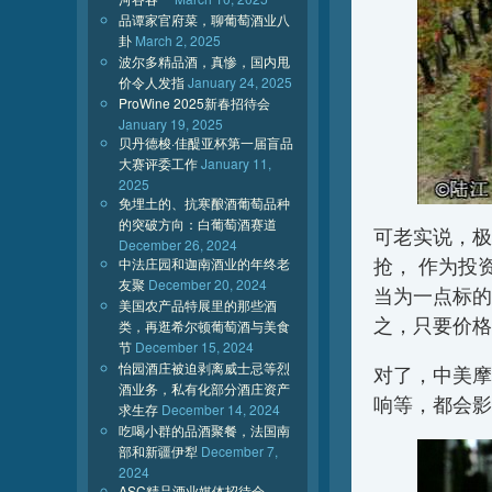
品谭家官府菜，聊葡萄酒业八
卦
March 2, 2025
波尔多精品酒，真惨，国内甩
价令人发指
January 24, 2025
ProWine 2025新春招待会
January 19, 2025
贝丹德梭·佳醍亚杯第一届盲品
大赛评委工作
January 11,
2025
免埋土的、抗寒酿酒葡萄品种
的突破方向：白葡萄酒赛道
可老实说，极
December 26, 2024
抢， 作为投
中法庄园和迦南酒业的年终老
友聚
December 20, 2024
当为一点标的
美国农产品特展里的那些酒
之，只要价格
类，再逛希尔顿葡萄酒与美食
节
December 15, 2024
怡园酒庄被迫剥离威士忌等烈
对了，中美摩
酒业务，私有化部分酒庄资产
响等，都会影
求生存
December 14, 2024
吃喝小群的品酒聚餐，法国南
部和新疆伊犁
December 7,
2024
ASC精品酒业媒体招待会