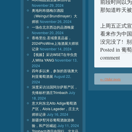
前段时间以为
November 29, 2024
那知道昨天被
奥地利布德梅尔酒园
（Weingut Brundlmayer）大
师班
November 26, 2024
上周五正式宣
一场在北京西边的品酒晚宴
November 20, 2024
看来作为中国
香格里拉.圣域垂直品鉴，
没完没了! 别
2024ProWine上海酒展大师班
Posted in
葡萄
记录
November 14, 2024
【视频】采访WSET在华负责
comment
人Willa YANG
November 13,
2024
四年多以来，参加的首场澳大
利亚葡萄酒展
August 22,
←
Older posts
2024
深度采访法国阿尔萨斯产区，
先锋标杆酒庄Trimbach
July
18, 2024
意大利东北Alto Adige葡萄酒
产区，Alois Lageder，庄主大
师班记录
July 16, 2024
新疆伊犁河谷葡萄酒旅游体
验，和产区崛起
July 11, 2024
Trimbach酒庄中国行，北京品