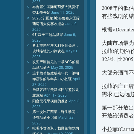
2025
布鲁塞尔国际葡萄酒大奖赛评
2008年的
委工作开始
June 11, 2025
有些戏剧的结
2025(宁夏.银川)布鲁塞尔国际
葡萄酒大奖赛欢迎会
June 9,
根据<Decant
2025
6月双子主题品酒聚
June 6,
2025
大陆市场最为
卷土重来的澳大利亚葡萄酒，
拉菲)的期酒价
攻城略地的刀锋犹在
May 31,
2025
323%. 比2
改变产区偏见的一场ASC的精
品酒品酒会
May 28, 2025
大部分酒商不
追求葡萄极致成熟年代，纳帕
赤霞珠的陈年实力小佐证
April
27, 2025
拉菲酒庄正牌(Ch
乐酒客精品美酒巡回品鉴沙龙-
需求,已远远
北京站
April 17, 2025
阳台无花果项目的准备
April 3,
第一部分放出
2025
第一次吃江西菜，野生黎蒿，
开放给消费者的
还有品酒小记录
March 22,
2025
小拉菲(Carrua
吃喝小群酒聚，勃艮第和罗纳
河谷各一
March 10, 2025