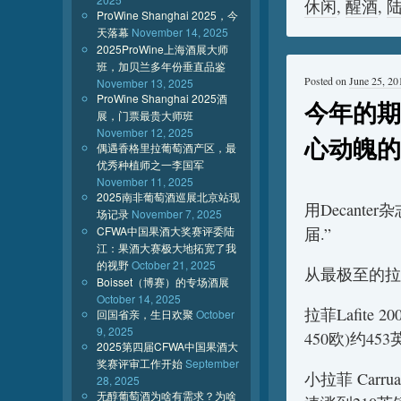
休闲
,
醒酒
,
ProWine Shanghai 2025，今
天落幕
November 14, 2025
2025ProWine上海酒展大师
班，加贝兰多年份垂直品鉴
Posted on
June 25, 20
November 13, 2025
ProWine Shanghai 2025酒
今年的期
展，门票最贵大师班
November 12, 2025
心动魄的
偶遇香格里拉葡萄酒产区，最
优秀种植师之一李国军
November 11, 2025
2025南非葡萄酒巡展北京站现
用Decant
场记录
November 7, 2025
CFWA中国果酒大奖赛评委陆
届.”
江：果酒大赛极大地拓宽了我
的视野
October 21, 2025
从最极至的拉
Boisset（博赛）的专场酒展
October 14, 2025
拉菲Lafite 
回国省亲，生日欢聚
October
9, 2025
450欧)约453
2025第四届CFWA中国果酒大
奖赛评审工作开始
September
小拉菲 Carru
28, 2025
无醇葡萄酒为啥有需求？为啥