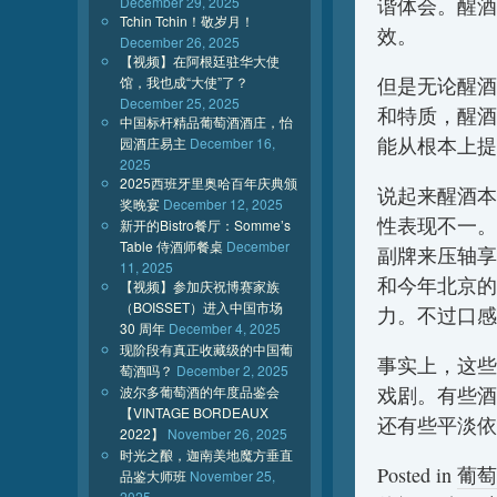
December 29, 2025
谐体会。醒酒
Tchin Tchin！敬岁月！
效。
December 26, 2025
【视频】在阿根廷驻华大使
馆，我也成“大使”了？
但是无论醒酒
December 25, 2025
和特质，醒酒
中国标杆精品葡萄酒酒庄，怡
能从根本上
园酒庄易主
December 16,
2025
2025西班牙里奥哈百年庆典颁
说起来醒酒本
奖晚宴
December 12, 2025
性表现不一。
新开的Bistro餐厅：Somme’s
Table 侍酒师餐桌
December
副牌来压轴享
11, 2025
和今年北京的
【视频】参加庆祝博赛家族
（BOISSET）进入中国市场
力。不过口
30 周年
December 4, 2025
现阶段有真正收藏级的中国葡
事实上，这些
萄酒吗？
December 2, 2025
波尔多葡萄酒的年度品鉴会
戏剧。有些酒
【VINTAGE BORDEAUX
还有些平淡依
2022】
November 26, 2025
时光之酿，迦南美地魔方垂直
Posted in
葡萄
品鉴大师班
November 25,
2025