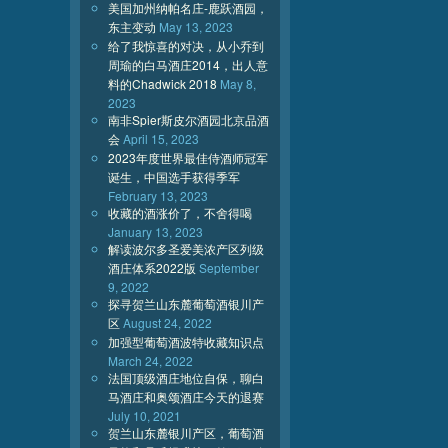
美国加州纳帕名庄-鹿跃酒园，
东主变动
May 13, 2023
给了我惊喜的对决，从小乔到
周瑜的白马酒庄2014，出人意
料的Chadwick 2018
May 8,
2023
南非Spier斯皮尔酒园北京品酒
会
April 15, 2023
2023年度世界最佳侍酒师冠军
诞生，中国选手获得季军
February 13, 2023
收藏的酒涨价了，不舍得喝
January 13, 2023
解读波尔多圣爱美浓产区列级
酒庄体系2022版
September
9, 2022
探寻贺兰山东麓葡萄酒银川产
区
August 24, 2022
加强型葡萄酒波特收藏知识点
March 24, 2022
法国顶级酒庄地位自保，聊白
马酒庄和奥颂酒庄今天的退赛
July 10, 2021
贺兰山东麓银川产区，葡萄酒