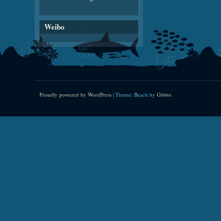
Weibo
Proudly powered by WordPress
|
Theme: Beach by
Gibbo
.