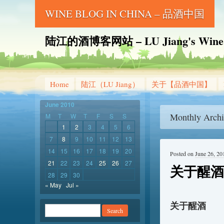
WINE BLOG IN CHINA – 品酒中国
陆江的酒博客网站 – LU Jiang's Wine B
Home
陆江（LU Jiang）
关于【品酒中国】
June 2010
Monthly Archi
M
T
W
T
F
S
S
1
2
3
4
5
6
7
8
9
10
11
12
13
14
15
16
17
18
19
20
Posted on
June 26, 20
21
22
23
24
25
26
27
关于醒酒
28
29
30
« May
Jul »
关于醒酒