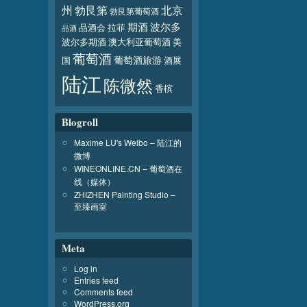
北京
州
勃艮第
勃艮第葡萄酒
波尔多
期酒
品酒会
拉菲
品酒
波尔多期酒
澳大利亚葡萄酒
美
葡萄酒
葡萄酒旅游
国
酒展
陆江
陈微然
香槟
Blogroll
Maxime LU's Weibo – 陆江的
微博
WINEONLINE.CN – 葡萄酒在
线（媒体）
ZHIZHEN Painting Studio –
至臻画室
Meta
Log in
Entries feed
Comments feed
WordPress.org