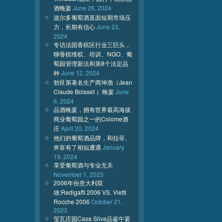
酒晚宴
June 26, 2024
波尔多葡萄酒直面短期市场压
力，长期有信心
June 23,
2024
专访法国香槟区行业三巨头，
聊香槟维权、培训、NGO、葡
萄园管理新法和第8个法定品
种
June 12, 2024
勃艮第著名生产商坤渤（Jean
Claude Boisset ）晚宴
June
6, 2024
品酒晚宴，拥有世界最高海拔
商业葡萄园之一的Colome酒
庄
April 20, 2024
他们的葡萄酒品牌，和拉菲、
奔富有了相似遭遇
January
19, 2024
享受葡萄酒与专业无关
November 1, 2023
2006年份意大利双
雄:Redigaffi 2006 VS. Vietti
Rocche 2006
October 21,
2023
玺瓦庄园Casa Silva品鉴午宴