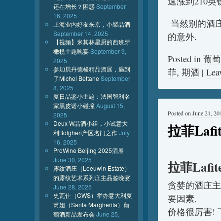
速涨到210英镑
还在增长？困惑
September
16, 2025
当然别的酒庄
上海业内好友来京，小聚品酒
September 14, 2025
的意外.
【视频】米其林星厨的西班牙
橄榄主题晚宴
September 9,
Posted in
葡萄
2025
参加贝丹德梭精品酒展，遇到
菲
,
期酒
|
Lea
了Michel Bettane
September
8, 2025
夏日品鉴小主题：法国智利名
家黑皮诺小碰撞
August 15,
Posted on
June 21, 20
2025
Deux W品酒小组，小试意大
拉菲Laf
利Bolgheri产区名门之作
July
16, 2025
ProWine Beijing 2025酒展
June 30, 2025
拉菲Laf
露纹酒庄（Leeuwin Estate）
的露纹艺术系列庄主品鉴晚宴
贪婪的酒庄主
June 28, 2025
史瓦仕（CWS）举办意大利夏
要因素.
芮妲（Santa Margherita）葡
价格很厉害!
萄酒新品发布会
June 25,