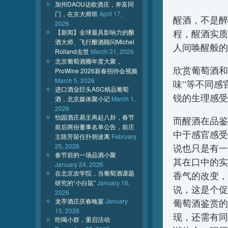
加州DAOU达欧酒庄，奔富同
门，在京大师班
April 17,
醒酒，不是醉
2026
【新闻】全球最具影响力的酿
程，醒酒实质
酒大师、飞行酿酒顾问Michel
人间唤醒般
Rolland去世
March 21, 2026
北京葡萄酒圈年度大聚，
欣赏葡萄酒和
ProWine 2026新春招待会视频
March 5, 2026
味”等不同感
进口酒业巨头ASC精品葡萄
锐的生理感
酒，北京媒体聚小记
March 1,
2026
怡园酒庄易主再起八卦，春节
而醒酒在品鉴
前后两份董事名单公告，前庄
中于感官感受
主陈芳留任扑朔迷离
February
25, 2026
说也只是有一
春节前的一场品酒小聚
其在口中的实
January 24, 2026
在北京农学院，当葡萄酒课题
香气的改变，
研究的“小白鼠”
January 16,
说，这是个促
2026
龙亭酒庄庆春晚宴
January
葡萄酒鉴赏的
15, 2026
现，还需有同
吃喝小群，重启活动