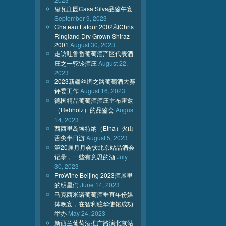
玺瓦庄园Casa Silva品鉴午宴
September 9, 2023
Chateau Latour 2002和Chris
Ringland Dry Grown Shiraz
2001
August 30, 2023
走访吐鲁番葡萄酒产区代表酒
庄之一驼铃酒庄
August 22,
2023
2023新疆丝绸之路葡萄酒大赛
评委工作
August 16, 2023
德国精品葡萄酒酒庄雷布霍兹
（Rebholz）的品鉴会
August
14, 2023
西西里岛埃特纳（Etna）火山
舌尖半日游
August 5, 2023
第20届月月会饮北京站品酒会
记录，一些有意思的酒
July
30, 2023
ProWine Beijing 2023酒展里
的明星们
June 14, 2023
马克西米诺葡萄酒垂直年份媒
体晚宴，在智利驻华使馆成功
举办
May 24, 2023
新西兰葡萄酒推广路演北京站