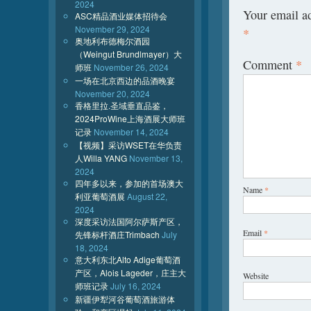
2024
Your email ad
ASC精品酒业媒体招待会
November 29, 2024
*
奥地利布德梅尔酒园
（Weingut Brundlmayer）大
Comment
*
师班
November 26, 2024
一场在北京西边的品酒晚宴
November 20, 2024
香格里拉.圣域垂直品鉴，
2024ProWine上海酒展大师班
记录
November 14, 2024
【视频】采访WSET在华负责
人Willa YANG
November 13,
2024
四年多以来，参加的首场澳大
Name
*
利亚葡萄酒展
August 22,
2024
深度采访法国阿尔萨斯产区，
Email
*
先锋标杆酒庄Trimbach
July
18, 2024
意大利东北Alto Adige葡萄酒
产区，Alois Lageder，庄主大
Website
师班记录
July 16, 2024
新疆伊犁河谷葡萄酒旅游体