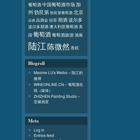
加
葡萄酒
中国葡萄酒市场
北京
州
勃艮第
勃艮第葡萄酒
波尔多
期酒
品酒会
拉菲
品酒
波尔多期酒
澳大利亚葡萄酒
美
葡萄酒
葡萄酒旅游
国
酒展
陆江
陈微然
香槟
Blogroll
Maxime LU's Weibo – 陆江的
微博
WINEONLINE.CN – 葡萄酒在
线（媒体）
ZHIZHEN Painting Studio –
至臻画室
Meta
Log in
Entries feed