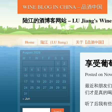
WINE BLOG IN CHINA – 品酒中国
陆江的酒博客网站 – LU Jiang's Wine B
Home
陆江（LU Jiang）
关于【品酒中国】
August 2026
M
T
W
T
F
S
S
享受葡
1
2
3
4
5
6
7
8
9
Posted on
Nov
10
11
12
13
14
15
16
17
18
19
20
21
22
23
最近和朋友们
24
25
26
27
28
29
30
们才是真的喝
31
« Jun
听了后我有些