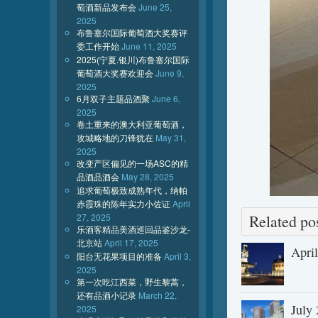
萄酒新品发布会
June 25,
2025
布鲁塞尔国际葡萄酒大奖赛评
委工作开始
June 11, 2025
2025(宁夏.银川)布鲁塞尔国际
葡萄酒大奖赛欢迎会
June 9,
2025
6月双子主题品酒聚
June 6,
2025
卷土重来的澳大利亚葡萄酒，
攻城略地的刀锋犹在
May 31,
2025
改变产区偏见的一场ASC的精
品酒品酒会
May 28, 2025
追求葡萄极致成熟年代，纳帕
赤霞珠的陈年实力小佐证
April
27, 2025
Related 
乐酒客精品美酒巡回品鉴沙龙-
北京站
April 17, 2025
Apri
阳台无花果项目的准备
April 3,
2025
第一次吃江西菜，野生黎蒿，
还有品酒小记录
March 22,
July
2025