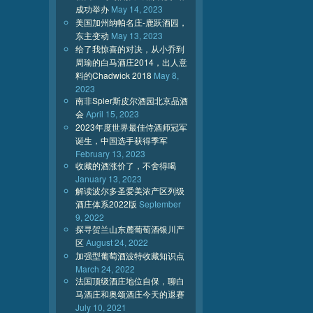
成功举办
May 14, 2023
美国加州纳帕名庄-鹿跃酒园，
东主变动
May 13, 2023
给了我惊喜的对决，从小乔到
周瑜的白马酒庄2014，出人意
料的Chadwick 2018
May 8,
2023
南非Spier斯皮尔酒园北京品酒
会
April 15, 2023
2023年度世界最佳侍酒师冠军
诞生，中国选手获得季军
February 13, 2023
收藏的酒涨价了，不舍得喝
January 13, 2023
解读波尔多圣爱美浓产区列级
酒庄体系2022版
September
9, 2022
探寻贺兰山东麓葡萄酒银川产
区
August 24, 2022
加强型葡萄酒波特收藏知识点
March 24, 2022
法国顶级酒庄地位自保，聊白
马酒庄和奥颂酒庄今天的退赛
July 10, 2021