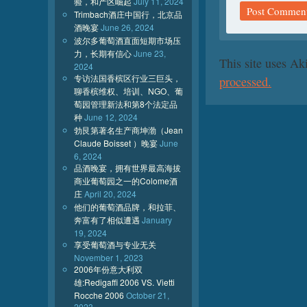
验，和产区崛起
July 11, 2024
Trimbach酒庄中国行，北京品
酒晚宴
June 26, 2024
波尔多葡萄酒直面短期市场压
力，长期有信心
June 23,
This site uses A
2024
专访法国香槟区行业三巨头，
processed.
聊香槟维权、培训、NGO、葡
萄园管理新法和第8个法定品
种
June 12, 2024
勃艮第著名生产商坤渤（Jean
Claude Boisset ）晚宴
June
6, 2024
品酒晚宴，拥有世界最高海拔
商业葡萄园之一的Colome酒
庄
April 20, 2024
他们的葡萄酒品牌，和拉菲、
奔富有了相似遭遇
January
19, 2024
享受葡萄酒与专业无关
November 1, 2023
2006年份意大利双
雄:Redigaffi 2006 VS. Vietti
Rocche 2006
October 21,
2023