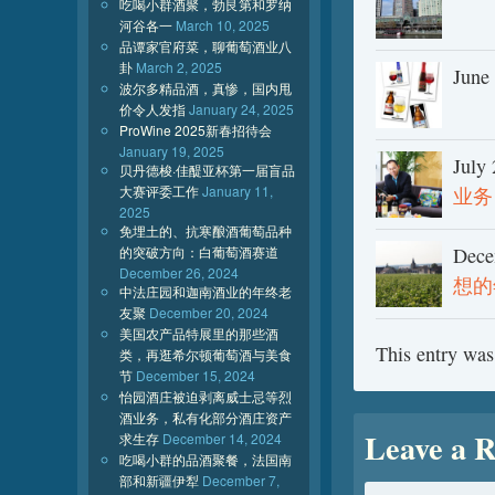
吃喝小群酒聚，勃艮第和罗纳
河谷各一
March 10, 2025
品谭家官府菜，聊葡萄酒业八
卦
March 2, 2025
June
波尔多精品酒，真惨，国内甩
价令人发指
January 24, 2025
ProWine 2025新春招待会
January 19, 2025
July
贝丹德梭·佳醍亚杯第一届盲品
大赛评委工作
January 11,
业务
2025
免埋土的、抗寒酿酒葡萄品种
的突破方向：白葡萄酒赛道
Dece
December 26, 2024
想的
中法庄园和迦南酒业的年终老
友聚
December 20, 2024
美国农产品特展里的那些酒
This entry was
类，再逛希尔顿葡萄酒与美食
节
December 15, 2024
怡园酒庄被迫剥离威士忌等烈
酒业务，私有化部分酒庄资产
Leave a R
求生存
December 14, 2024
吃喝小群的品酒聚餐，法国南
部和新疆伊犁
December 7,