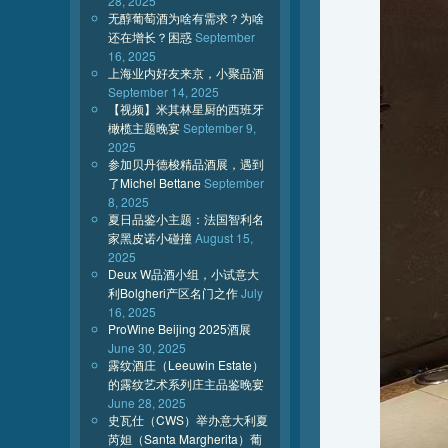
28, 2025
无醇葡萄酒为啥有需求？为啥
还在增长？困惑
September
16, 2025
上海业内好友来京，小聚品酒
September 14, 2025
【视频】米其林星厨的西班牙
橄榄主题晚宴
September 9,
2025
参加贝丹德梭精品酒展，遇到
了Michel Bettane
September
8, 2025
夏日品鉴小主题：法国智利名
家黑皮诺小碰撞
August 15,
2025
Deux W品酒小组，小试意大
利Bolgheri产区名门之作
July
16, 2025
ProWine Beijing 2025酒展
June 30, 2025
露纹酒庄（Leeuwin Estate）
的露纹艺术系列庄主品鉴晚宴
June 28, 2025
史瓦仕（CWS）举办意大利夏
芮妲（Santa Margherita）葡