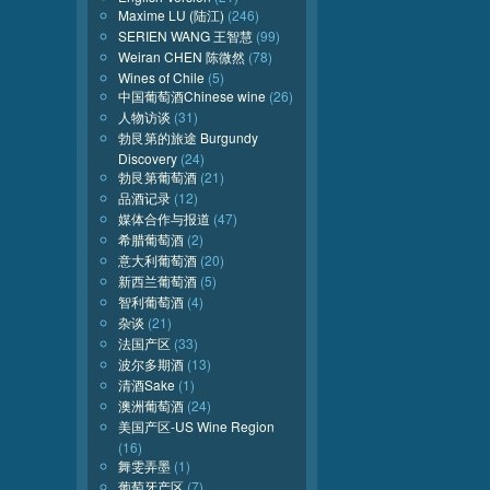
Maxime LU (陆江)
(246)
SERIEN WANG 王智慧
(99)
Weiran CHEN 陈微然
(78)
Wines of Chile
(5)
中国葡萄酒Chinese wine
(26)
人物访谈
(31)
勃艮第的旅途 Burgundy
Discovery
(24)
勃艮第葡萄酒
(21)
品酒记录
(12)
媒体合作与报道
(47)
希腊葡萄酒
(2)
意大利葡萄酒
(20)
新西兰葡萄酒
(5)
智利葡萄酒
(4)
杂谈
(21)
法国产区
(33)
波尔多期酒
(13)
清酒Sake
(1)
澳洲葡萄酒
(24)
美国产区-US Wine Region
(16)
舞雯弄墨
(1)
葡萄牙产区
(7)