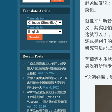
赶紧回复说：
类似。
Translate Article
Translate from:
就像平时听音
义，其实哪怕
Translate to:
这就可以了，
源或是创作的
Powered by
Google Translate
.
研究背后那些
Recent Posts
葡萄酒本质就
在南京顶流米其林餐厅，感受
身没有所谓专
澳大利亚葡萄酒和淮扬菜的融
合搭配
June 15, 2026
“这酒好喝，
视频：美食美酒和繁花，2026
永利臻典中国葡萄酒大赛颁奖
典礼的一天
May 4, 2026
ASC精品酒业成为拉菲集团旗
下巴斯克酒庄（Viña Los
Vascos）中国大陆独家经销商
April 30, 2026
世界马尔贝克日，北京庆祝活