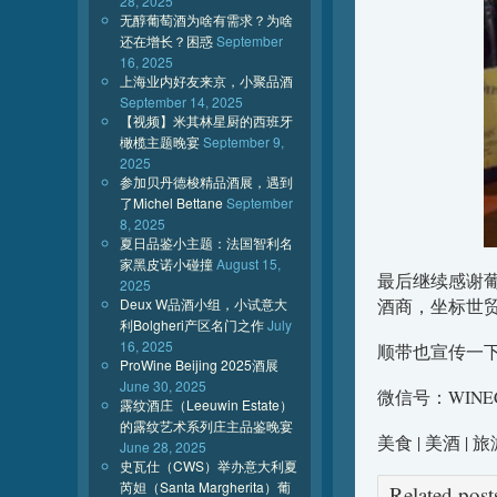
28, 2025
无醇葡萄酒为啥有需求？为啥
还在增长？困惑
September
16, 2025
上海业内好友来京，小聚品酒
September 14, 2025
【视频】米其林星厨的西班牙
橄榄主题晚宴
September 9,
2025
参加贝丹德梭精品酒展，遇到
了Michel Bettane
September
8, 2025
夏日品鉴小主题：法国智利名
家黑皮诺小碰撞
August 15,
最后继续感谢葡
2025
Deux W品酒小组，小试意大
酒商，坐标世
利Bolgheri产区名门之作
July
16, 2025
顺带也宣传一
ProWine Beijing 2025酒展
June 30, 2025
微信号：WINE
露纹酒庄（Leeuwin Estate）
的露纹艺术系列庄主品鉴晚宴
美食 | 美酒 |
June 28, 2025
史瓦仕（CWS）举办意大利夏
芮妲（Santa Margherita）葡
Related po