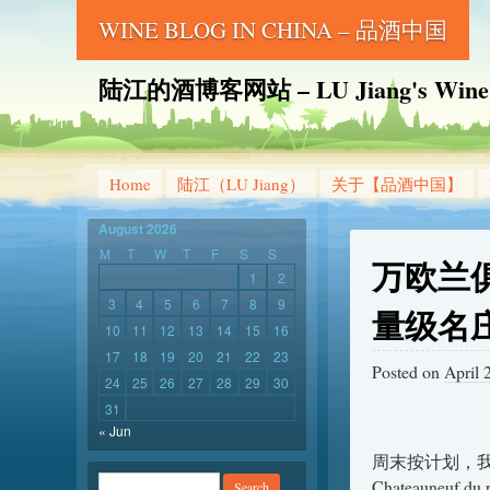
WINE BLOG IN CHINA – 品酒中国
陆江的酒博客网站 – LU Jiang's Wine B
Home
陆江（LU Jiang）
关于【品酒中国】
August 2026
M
T
W
T
F
S
S
万欧兰俱
1
2
3
4
5
6
7
8
9
量级名
10
11
12
13
14
15
16
17
18
19
20
21
22
23
Posted on
April 
24
25
26
27
28
29
30
31
« Jun
周末按计划，
Chateaun