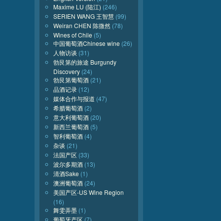
Maxime LU (陆江)
(246)
SERIEN WANG 王智慧
(99)
Weiran CHEN 陈微然
(78)
Wines of Chile
(5)
中国葡萄酒Chinese wine
(26)
人物访谈
(31)
勃艮第的旅途 Burgundy
Discovery
(24)
勃艮第葡萄酒
(21)
品酒记录
(12)
媒体合作与报道
(47)
希腊葡萄酒
(2)
意大利葡萄酒
(20)
新西兰葡萄酒
(5)
智利葡萄酒
(4)
杂谈
(21)
法国产区
(33)
波尔多期酒
(13)
清酒Sake
(1)
澳洲葡萄酒
(24)
美国产区-US Wine Region
(16)
舞雯弄墨
(1)
葡萄牙产区
(7)