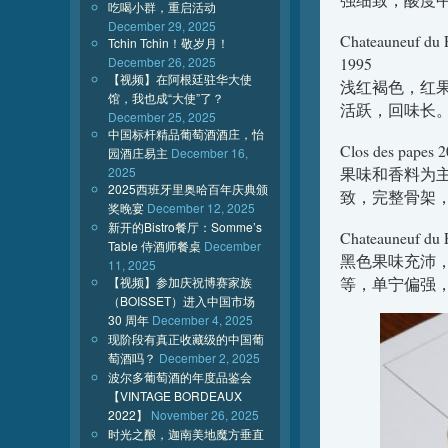
吃喝小群，重启活动
December 29, 2025
Chateauneuf du 
Tchin Tchin！敬岁月！
December 26, 2025
1995
【视频】在阿根廷驻华大使
浅红褐色，红
馆，我也成“大使”了？
活跃，回味长
December 25, 2025
中国标杆精品葡萄酒酒庄，怡
Clos des papes 
园酒庄易主
December 16,
2025
果味和香料为
2025西班牙里奥哈百年庆典颁
致，完整骨架
奖晚宴
December 12, 2025
新开的Bistro餐厅：Somme’s
Chateauneuf du 
Table 侍酒师餐桌
December
黑色果味充沛
11, 2025
【视频】参加庆祝博赛家族
等，单宁偏强
（BOISSET）进入中国市场
30 周年
December 4, 2025
现阶段有真正收藏级的中国葡
萄酒吗？
December 2, 2025
波尔多葡萄酒的年度品鉴会
【VINTAGE BORDEAUX
2022】
November 26, 2025
时光之酿，迦南美地魔方垂直