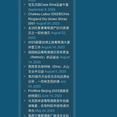
玺瓦庄园Casa Silva品鉴午宴
September 9, 2023
Chateau Latour 2002和Chris
Ringland Dry Grown Shiraz
2001
August 30, 2023
走访吐鲁番葡萄酒产区代表酒
庄之一驼铃酒庄
August 22,
2023
2023新疆丝绸之路葡萄酒大赛
评委工作
August 16, 2023
德国精品葡萄酒酒庄雷布霍兹
（Rebholz）的品鉴会
August
14, 2023
西西里岛埃特纳（Etna）火山
舌尖半日游
August 5, 2023
第20届月月会饮北京站品酒会
记录，一些有意思的酒
July
30, 2023
ProWine Beijing 2023酒展里
的明星们
June 14, 2023
马克西米诺葡萄酒垂直年份媒
体晚宴，在智利驻华使馆成功
举办
May 24, 2023
新西兰葡萄酒推广路演北京站