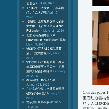
动现场
April 20, 2026
加州DAOU达欧酒庄，奔富同
门，在京大师班
April 17,
2026
【新闻】全球最具影响力的酿
酒大师、飞行酿酒顾问Michel
Rolland去世
March 21, 2026
北京葡萄酒圈年度大聚，
ProWine 2026新春招待会视频
March 5, 2026
进口酒业巨头ASC精品葡萄
酒，北京媒体聚小记
March 1,
2026
怡园酒庄易主再起八卦，春节
前后两份董事名单公告，前庄
主陈芳留任扑朔迷离
February
25, 2026
春节前的一场品酒小聚
January 24, 2026
在北京农学院，当葡萄酒课题
Clos des papes 
研究的“小白鼠”
January 16,
宝石红透着桔
2026
龙亭酒庄庆春晚宴
January
构，入口整体
15, 2026
强细致，酸度