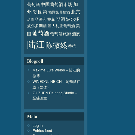
加
葡萄酒
中国葡萄酒市场
北京
州
勃艮第
勃艮第葡萄酒
波尔多
期酒
品酒会
拉菲
品酒
波尔多期酒
澳大利亚葡萄酒
美
葡萄酒
葡萄酒旅游
国
酒展
陆江
陈微然
香槟
Blogroll
Maxime LU's Weibo – 陆江的
微博
WINEONLINE.CN – 葡萄酒在
线（媒体）
ZHIZHEN Painting Studio –
至臻画室
Meta
Log in
Entries feed