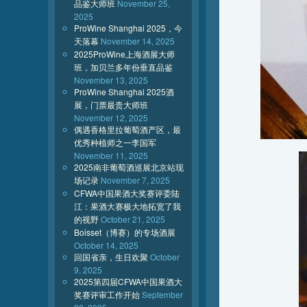
品鉴大师班
November 25,
2025
ProWine Shanghai 2025，今
天落幕
November 14, 2025
2025ProWine上海酒展大师
班，加贝兰多年份垂直品鉴
November 13, 2025
ProWine Shanghai 2025酒
展，门票最贵大师班
November 12, 2025
偶遇香格里拉葡萄酒产区，最
优秀种植师之一李国军
November 11, 2025
2025南非葡萄酒巡展北京站现
场记录
November 7, 2025
CFWA中国果酒大奖赛评委陆
江：果酒大赛极大地拓宽了我
的视野
October 21, 2025
Boisset（博赛）的专场酒展
October 14, 2025
回国省亲，生日欢聚
October
9, 2025
2025第四届CFWA中国果酒大
奖赛评审工作开始
September