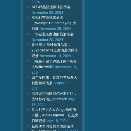
2024
ASC精品酒业媒体招待会
November 29, 2024
奥地利布德梅尔酒园
（Weingut Brundlmayer）大
师班
November 26, 2024
一场在北京西边的品酒晚宴
November 20, 2024
香格里拉.圣域垂直品鉴，
2024ProWine上海酒展大师班
记录
November 14, 2024
【视频】采访WSET在华负责
人Willa YANG
November 13,
2024
四年多以来，参加的首场澳大
利亚葡萄酒展
August 22,
2024
深度采访法国阿尔萨斯产区，
先锋标杆酒庄Trimbach
July
18, 2024
意大利东北Alto Adige葡萄酒
产区，Alois Lageder，庄主大
师班记录
July 16, 2024
新疆伊犁河谷葡萄酒旅游体