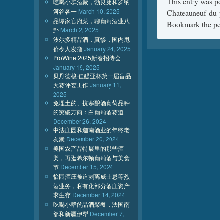
This entry was p
吃喝小群酒聚，勃艮第和罗纳
河谷各一
March 10, 2025
Chateauneuf-du-
品谭家官府菜，聊葡萄酒业八
Bookmark the
pe
卦
March 2, 2025
波尔多精品酒，真惨，国内甩
价令人发指
January 24, 2025
ProWine 2025新春招待会
January 19, 2025
贝丹德梭·佳醍亚杯第一届盲品
大赛评委工作
January 11,
2025
免埋土的、抗寒酿酒葡萄品种
的突破方向：白葡萄酒赛道
December 26, 2024
中法庄园和迦南酒业的年终老
友聚
December 20, 2024
美国农产品特展里的那些酒
类，再逛希尔顿葡萄酒与美食
节
December 15, 2024
怡园酒庄被迫剥离威士忌等烈
酒业务，私有化部分酒庄资产
求生存
December 14, 2024
吃喝小群的品酒聚餐，法国南
部和新疆伊犁
December 7,