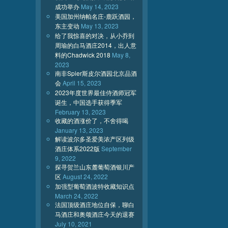
成功举办
May 14, 2023
美国加州纳帕名庄-鹿跃酒园，
东主变动
May 13, 2023
给了我惊喜的对决，从小乔到
周瑜的白马酒庄2014，出人意
料的Chadwick 2018
May 8,
2023
南非Spier斯皮尔酒园北京品酒
会
April 15, 2023
2023年度世界最佳侍酒师冠军
诞生，中国选手获得季军
February 13, 2023
收藏的酒涨价了，不舍得喝
January 13, 2023
解读波尔多圣爱美浓产区列级
酒庄体系2022版
September
9, 2022
探寻贺兰山东麓葡萄酒银川产
区
August 24, 2022
加强型葡萄酒波特收藏知识点
March 24, 2022
法国顶级酒庄地位自保，聊白
马酒庄和奥颂酒庄今天的退赛
July 10, 2021