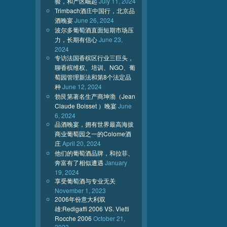
验，和产区崛起
July 11, 2024
Trimbach酒庄中国行，北京品
酒晚宴
June 26, 2024
波尔多葡萄酒直面短期市场压
力，长期有信心
June 23,
2024
专访法国香槟区行业三巨头，
聊香槟维权、培训、NGO、葡
萄园管理新法和第8个法定品
种
June 12, 2024
勃艮第著名生产商坤渤（Jean
Claude Boisset ）晚宴
June
6, 2024
品酒晚宴，拥有世界最高海拔
商业葡萄园之一的Colome酒
庄
April 20, 2024
他们的葡萄酒品牌，和拉菲、
奔富有了相似遭遇
January
19, 2024
享受葡萄酒与专业无关
November 1, 2023
2006年份意大利双
雄:Redigaffi 2006 VS. Vietti
Rocche 2006
October 21,
2023