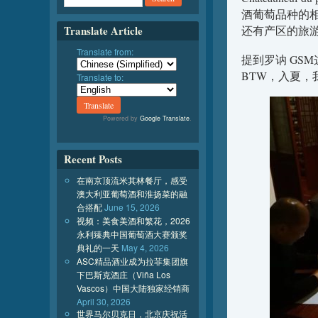
酒葡萄品种的
Translate Article
还有产区的旅
Translate from:
提到罗讷 GS
BTW，入夏
Translate to:
Powered by
Google Translate
.
Recent Posts
在南京顶流米其林餐厅，感受
澳大利亚葡萄酒和淮扬菜的融
合搭配
June 15, 2026
视频：美食美酒和繁花，2026
永利臻典中国葡萄酒大赛颁奖
典礼的一天
May 4, 2026
ASC精品酒业成为拉菲集团旗
下巴斯克酒庄（Viña Los
Vascos）中国大陆独家经销商
April 30, 2026
世界马尔贝克日，北京庆祝活