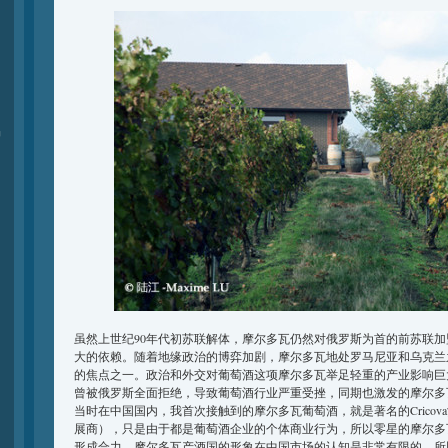
品
虽然上世纪90年代初苏联解体，摩尔多瓦仍然对俄罗斯为首的前苏联
大的依赖。随着地缘政治的博弈加剧，摩尔多瓦地处罗马尼亚和乌克兰
的焦点之一。政治和外交对葡萄酒这项摩尔多瓦举足轻重的产业影响巨大
曾被俄罗斯全面拒绝，导致葡萄酒行业严重受挫，同期也激发的摩尔多
当时在中国国内，我首次接触到的摩尔多瓦葡萄酒，就是著名的Cricova酒庄（201
展商），只是由于都是葡萄酒企业的个体商业行为，所以零星的摩尔多
形成合力，摩尔多瓦产酒国的形象在中国市场的认知是非常有限的，所