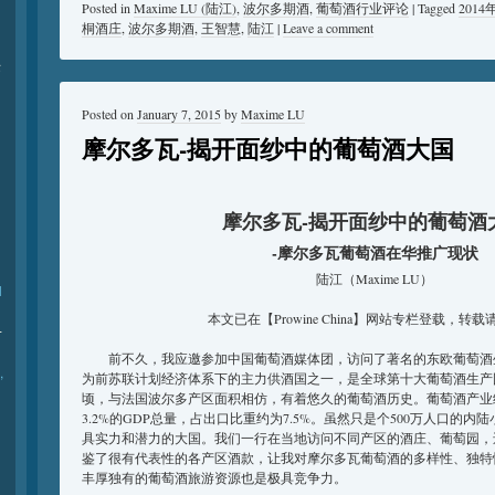
Posted in
Maxime LU (陆江)
,
波尔多期酒
,
葡萄酒行业评论
|
Tagged
2014
桐酒庄
,
波尔多期酒
,
王智慧
,
陆江
|
Leave a comment
际
Posted on
January 7, 2015
by
Maxime LU
摩尔多瓦-揭开面纱中的葡萄酒大国
摩尔多瓦-揭开面纱中的葡萄酒
-摩尔多瓦葡萄酒在华推广现状
陆江（Maxime LU）
l
本文已在【Prowine China】网站专栏登载，转载
-
前不久，我应邀参加中国葡萄酒媒体团，访问了著名的东欧葡萄酒
,
为前苏联计划经济体系下的主力供酒国之一，是全球第十大葡萄酒生产国
顷，与法国波尔多产区面积相仿，有着悠久的葡萄酒历史。葡萄酒产业
3.2%的GDP总量，占出口比重约为7.5%。虽然只是个500万人口的
具实力和潜力的大国。我们一行在当地访问不同产区的酒庄、葡萄园，
鉴了很有代表性的各产区酒款，让我对摩尔多瓦葡萄酒的多样性、独特
丰厚独有的葡萄酒旅游资源也是极具竞争力。