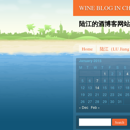
WINE BLOG IN 
陆江的酒博客网站 – LU 
Home
陆江（LU Jian
January 2015
M
T
W
T
F
S
S
1
2
3
4
5
6
7
8
9
10
11
12
13
14
15
16
17
18
19
20
21
22
23
24
25
26
27
28
29
30
31
« Dec
Feb »