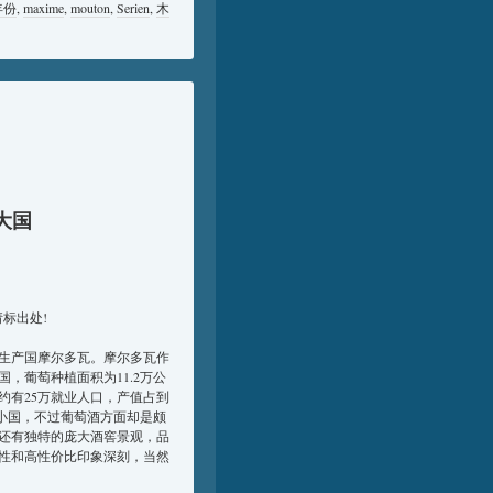
年份
,
maxime
,
mouton
,
Serien
,
木
大国
请标出处!
生产国摩尔多瓦。摩尔多瓦作
，葡萄种植面积为11.2万公
约有25万就业人口，产值占到
内陆小国，不过葡萄酒方面却是颇
还有独特的庞大酒窖景观，品
性和高性价比印象深刻，当然