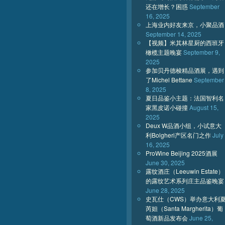
还在增长？困惑
September
16, 2025
上海业内好友来京，小聚品酒
September 14, 2025
【视频】米其林星厨的西班牙
橄榄主题晚宴
September 9,
2025
参加贝丹德梭精品酒展，遇到
了Michel Bettane
September
8, 2025
夏日品鉴小主题：法国智利名
家黑皮诺小碰撞
August 15,
2025
Deux W品酒小组，小试意大
利Bolgheri产区名门之作
July
16, 2025
ProWine Beijing 2025酒展
June 30, 2025
露纹酒庄（Leeuwin Estate）
的露纹艺术系列庄主品鉴晚宴
June 28, 2025
史瓦仕（CWS）举办意大利
芮妲（Santa Margherita）葡
萄酒新品发布会
June 25,