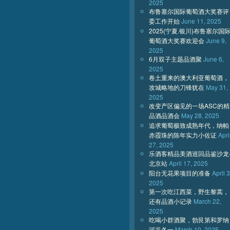
2025
布鲁塞尔国际葡萄酒大奖赛评
委工作开始
June 11, 2025
2025(宁夏.银川)布鲁塞尔国
葡萄酒大奖赛欢迎会
June 9,
2025
6月双子主题品酒聚
June 6,
2025
卷土重来的澳大利亚葡萄酒，
攻城略地的刀锋犹在
May 31,
2025
改变产区偏见的一场ASC的精
品酒品酒会
May 28, 2025
追求葡萄极致成熟年代，纳帕
赤霞珠的陈年实力小佐证
Apri
27, 2025
乐酒客精品美酒巡回品鉴沙龙
北京站
April 17, 2025
阳台无花果项目的准备
April 3
2025
第一次吃江西菜，野生黎蒿，
还有品酒小记录
March 22,
2025
吃喝小群酒聚，勃艮第和罗纳
河谷各一
March 10, 2025