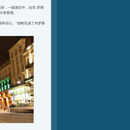
的记录，一级酒庄中，拉菲-罗斯
出售期酒。
质很有信心。”他刚完成了对罗斯
。