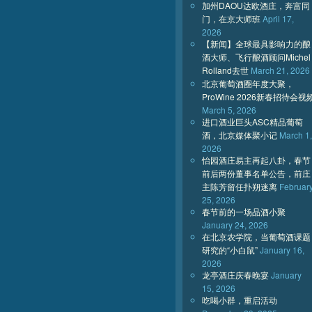
加州DAOU达欧酒庄，奔富同
门，在京大师班
April 17,
2026
【新闻】全球最具影响力的酿
酒大师、飞行酿酒顾问Michel
Rolland去世
March 21, 2026
北京葡萄酒圈年度大聚，
ProWine 2026新春招待会视
March 5, 2026
进口酒业巨头ASC精品葡萄
酒，北京媒体聚小记
March 1,
2026
怡园酒庄易主再起八卦，春节
前后两份董事名单公告，前庄
主陈芳留任扑朔迷离
Februar
25, 2026
春节前的一场品酒小聚
January 24, 2026
在北京农学院，当葡萄酒课题
研究的“小白鼠”
January 16,
2026
龙亭酒庄庆春晚宴
January
15, 2026
吃喝小群，重启活动