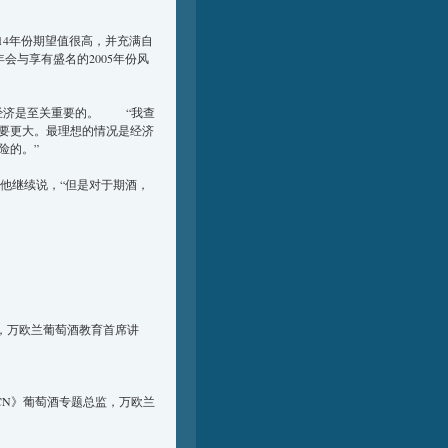
 讲他们对14年份期望值很高，并充满自
今年会与享有盛名的2005年份风
。
宏观经济是至关重要的。 “我查
要更大。最理想的情况是经济
险的。”
，他继续说，“但是对于期酒，
，万欧兰葡萄酒教育首席讲
.CN》葡萄酒专题总监，万欧兰