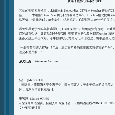
夜幕下的波尔多/陆江摄影
其他的葡萄园种植者，比如Denis Dubourdieu, 对Wine-Searcher
信。 木桐的“Grand Vin”梅乐比例会高达16%。Dhalluin据此提出
格近似。“果味浓郁，单宁集中，结构感好。你能找到2005年份的痕迹”
尽管业界对于2014年普遍看好，Dhalluin指出在给葡萄酒定价时，
阅过所有数据，并察觉到全球经济比葡萄酒自身品质对期酒价格的影响
萧条又赶上年份大好。今年如果欧元对美元汇率比适宜，出手是毫无危
“一般葡萄酒进入市场4-5年后，决定它价格的主要因素就是它的年份”
这是不适用的。”
原文出处：Winesearcher.com
——————————————————
陆江（Maxime LU）
– 国际国内葡萄酒大赛专家评委，独立酒评人，美食美酒旅游类撰稿人
师，资深葡萄酒收藏顾问。
王智慧（Serien WANG）
夏
– 资深葡萄酒编辑、撰稿人和专业译者，《葡萄酒在线-WINEONLINE
文化葡萄酒讲师。