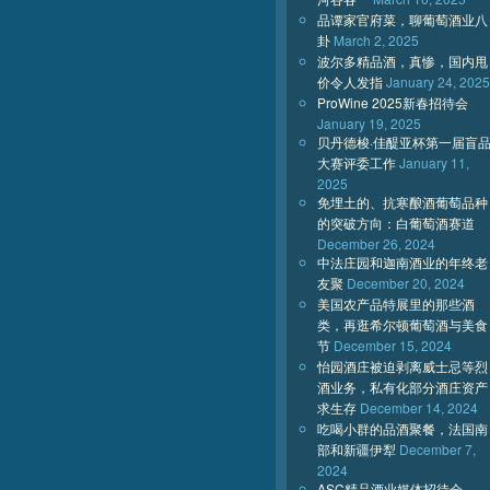
品谭家官府菜，聊葡萄酒业八
卦
March 2, 2025
波尔多精品酒，真惨，国内甩
价令人发指
January 24, 2025
ProWine 2025新春招待会
January 19, 2025
贝丹德梭·佳醍亚杯第一届盲
大赛评委工作
January 11,
2025
免埋土的、抗寒酿酒葡萄品种
的突破方向：白葡萄酒赛道
December 26, 2024
中法庄园和迦南酒业的年终老
友聚
December 20, 2024
美国农产品特展里的那些酒
类，再逛希尔顿葡萄酒与美食
节
December 15, 2024
怡园酒庄被迫剥离威士忌等烈
酒业务，私有化部分酒庄资产
求生存
December 14, 2024
吃喝小群的品酒聚餐，法国南
部和新疆伊犁
December 7,
2024
ASC精品酒业媒体招待会