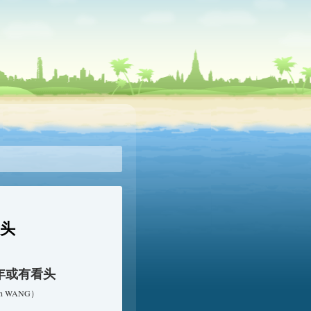
看头
年或有看头
n WANG）