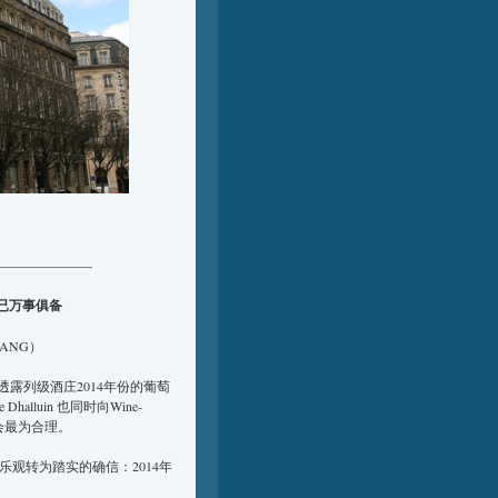
———————
交易已万事俱备
WANG）
握的透露列级酒庄2014年份的葡萄
luin 也同时向Wine-
将会最为合理。
乐观转为踏实的确信：2014年