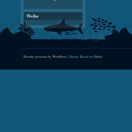
Weibo
Proudly powered by WordPress
|
Theme: Beach by
Gibbo
.