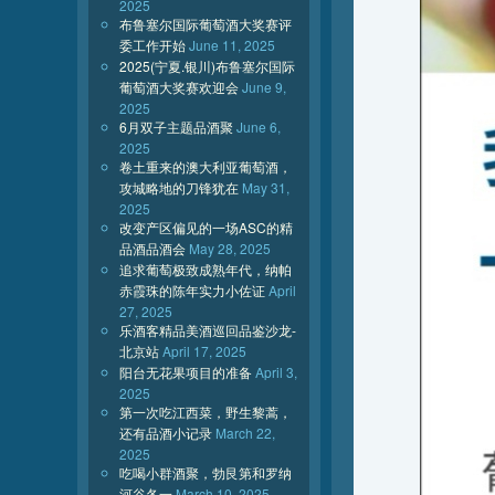
2025
布鲁塞尔国际葡萄酒大奖赛评
委工作开始
June 11, 2025
2025(宁夏.银川)布鲁塞尔国际
葡萄酒大奖赛欢迎会
June 9,
2025
6月双子主题品酒聚
June 6,
2025
卷土重来的澳大利亚葡萄酒，
攻城略地的刀锋犹在
May 31,
2025
改变产区偏见的一场ASC的精
品酒品酒会
May 28, 2025
追求葡萄极致成熟年代，纳帕
赤霞珠的陈年实力小佐证
April
27, 2025
乐酒客精品美酒巡回品鉴沙龙-
北京站
April 17, 2025
阳台无花果项目的准备
April 3,
2025
第一次吃江西菜，野生黎蒿，
还有品酒小记录
March 22,
2025
吃喝小群酒聚，勃艮第和罗纳
河谷各一
March 10, 2025