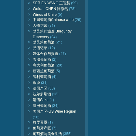
SERIEN WANG 王智慧
(99)
Weiran CHEN 陈微然
(78)
Wines of Chile
(5)
中国葡萄酒Chinese wine
(26)
人物访谈
(31)
勃艮第的旅途 Burgundy
Discovery
(24)
勃艮第葡萄酒
(21)
品酒记录
(12)
媒体合作与报道
(47)
希腊葡萄酒
(2)
意大利葡萄酒
(20)
新西兰葡萄酒
(5)
智利葡萄酒
(4)
杂谈
(21)
法国产区
(33)
波尔多期酒
(13)
清酒Sake
(1)
澳洲葡萄酒
(24)
美国产区-US Wine Region
(16)
舞雯弄墨
(1)
葡萄牙产区
(7)
葡萄酒与美食生活
(355)