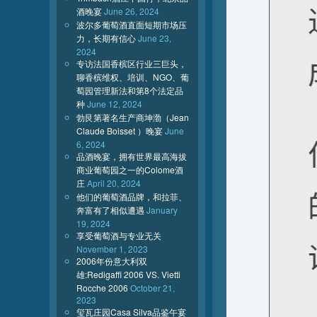
酒晚宴
June 26, 2024
波尔多葡萄酒直面短期市场压
力，长期有信心
June 23,
2024
专访法国香槟区行业三巨头，
聊香槟维权、培训、NGO、葡
萄园管理新法和第8个法定品
种
June 12, 2024
勃艮第著名生产商坤渤（Jean
Claude Boisset ）晚宴
June
6, 2024
品酒晚宴，拥有世界最高海拔
商业葡萄园之一的Colome酒
庄
April 20, 2024
他们的葡萄酒品牌，和拉菲、
奔富有了相似遭遇
January
19, 2024
享受葡萄酒与专业无关
November 1, 2023
2006年份意大利双
雄:Redigaffi 2006 VS. Vietti
Rocche 2006
October 21,
2023
玺瓦庄园Casa Silva品鉴午宴