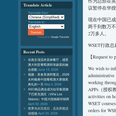
作为总部在英
Translate Article
议暂停在华授
Translate from:
现在中国已成
Translate to:
两千到数万不
2万多人。
Powered by
Google Translate
.
WSET行政
Recent Posts
【Request to p
在南京顶流米其林餐厅，感受
澳大利亚葡萄酒和淮扬菜的融
We wish to inf
合搭配
June 15, 2026
视频：美食美酒和繁花，2026
administrative 
永利臻典中国葡萄酒大赛颁奖
working throug
典礼的一天
May 4, 2026
APPs（授权教育机构
ASC精品酒业成为拉菲集团旗
下巴斯克酒庄（Viña Los
activities on h
Vascos）中国大陆独家经销商
WSET courses a
April 30, 2026
世界马尔贝克日，北京庆祝活
orders for WS
动现场
April 20, 2026