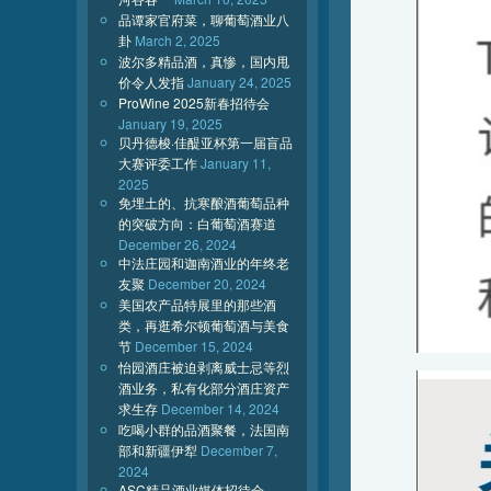
品谭家官府菜，聊葡萄酒业八
卦
March 2, 2025
波尔多精品酒，真惨，国内甩
价令人发指
January 24, 2025
ProWine 2025新春招待会
January 19, 2025
贝丹德梭·佳醍亚杯第一届盲品
大赛评委工作
January 11,
2025
免埋土的、抗寒酿酒葡萄品种
的突破方向：白葡萄酒赛道
December 26, 2024
中法庄园和迦南酒业的年终老
友聚
December 20, 2024
美国农产品特展里的那些酒
类，再逛希尔顿葡萄酒与美食
节
December 15, 2024
怡园酒庄被迫剥离威士忌等烈
酒业务，私有化部分酒庄资产
求生存
December 14, 2024
吃喝小群的品酒聚餐，法国南
部和新疆伊犁
December 7,
2024
ASC精品酒业媒体招待会