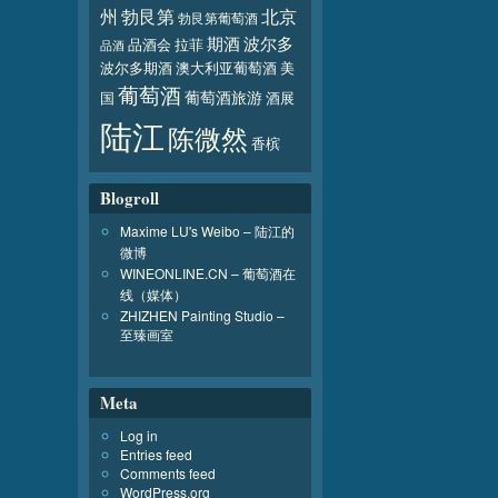
北京
州
勃艮第
勃艮第葡萄酒
波尔多
期酒
品酒会
拉菲
品酒
波尔多期酒
澳大利亚葡萄酒
美
葡萄酒
葡萄酒旅游
国
酒展
陆江
陈微然
香槟
Blogroll
Maxime LU's Weibo – 陆江的
微博
WINEONLINE.CN – 葡萄酒在
线（媒体）
ZHIZHEN Painting Studio –
至臻画室
Meta
Log in
Entries feed
Comments feed
WordPress.org