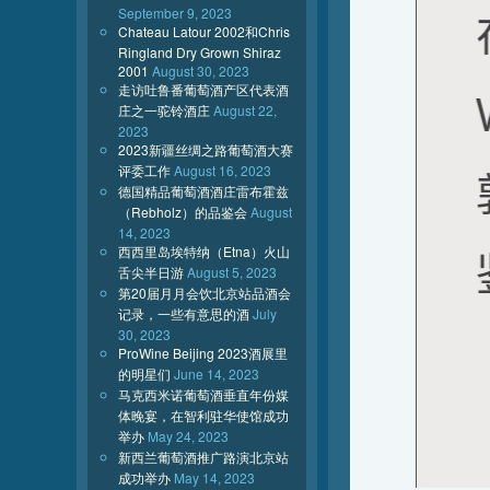
September 9, 2023
Chateau Latour 2002和Chris
Ringland Dry Grown Shiraz
2001
August 30, 2023
走访吐鲁番葡萄酒产区代表酒
庄之一驼铃酒庄
August 22,
2023
2023新疆丝绸之路葡萄酒大赛
评委工作
August 16, 2023
德国精品葡萄酒酒庄雷布霍兹
（Rebholz）的品鉴会
August
14, 2023
西西里岛埃特纳（Etna）火山
舌尖半日游
August 5, 2023
第20届月月会饮北京站品酒会
记录，一些有意思的酒
July
30, 2023
ProWine Beijing 2023酒展里
的明星们
June 14, 2023
马克西米诺葡萄酒垂直年份媒
体晚宴，在智利驻华使馆成功
举办
May 24, 2023
新西兰葡萄酒推广路演北京站
成功举办
May 14, 2023