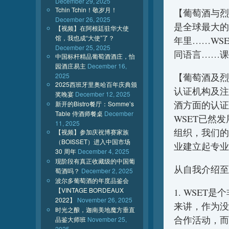
December 29, 2025
Tchin Tchin！敬岁月！
【葡萄酒与烈酒教育基
December 26, 2025
是全球最大的
【视频】在阿根廷驻华大使
馆，我也成“大使”了？
年里……WS
December 25, 2025
同语言……课
中国标杆精品葡萄酒酒庄，怡
园酒庄易主
December 16,
2025
【葡萄酒及烈酒
2025西班牙里奥哈百年庆典颁
认证机构及注
奖晚宴
December 12, 2025
酒方面的认证
新开的Bistro餐厅：Somme’s
Table 侍酒师餐桌
December
WSET已然
11, 2025
组织，我们的
【视频】参加庆祝博赛家族
（BOISSET）进入中国市场
业建立起专业
30 周年
December 4, 2025
现阶段有真正收藏级的中国葡
从自我介绍至
萄酒吗？
December 2, 2025
波尔多葡萄酒的年度品鉴会
【VINTAGE BORDEAUX
1. WSE
2022】
November 26, 2025
来讲，作为没
时光之酿，迦南美地魔方垂直
合作活动，而
品鉴大师班
November 25,
2025