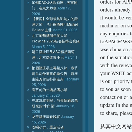
orders for APP
加州DAOU达欧酒庄，奔富同
门，在京大师班
April 17,
orders already 
2026
it would be ver
【新闻】全球最具影响力的酿
酒大师、飞行酿酒顾问Michel
media or on so
Rolland去世
March 21, 2026
any enquiries 
北京葡萄酒圈年度大聚，
toAPAC@WSETG
ProWine 2026新春招待会视频
March 5, 2026
wsetchina.cn a
进口酒业巨头ASC精品葡萄
on the situatio
酒，北京媒体聚小记
March 1,
2026
with the rel
怡园酒庄易主再起八卦，春节
your WSET acti
前后两份董事名单公告，前庄
主陈芳留任扑朔迷离
February
is our priorit
25, 2026
to you as soon
春节前的一场品酒小聚
January 24, 2026
contact on or 
在北京农学院，当葡萄酒课题
update.In the 
研究的“小白鼠”
January 16,
2026
to share, plea
龙亭酒庄庆春晚宴
January
15, 2026
从其中文网站
吃喝小群，重启活动