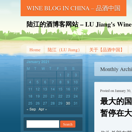
WINE BLOG IN CHINA – 品酒中国
陆江的酒博客网站 – LU Jiang's Wine B
Home
陆江（LU Jiang）
关于【品酒中国】
January 2021
Monthly Archi
M
T
W
T
F
S
S
1
2
3
4
5
6
7
8
9
10
11
12
13
14
15
16
17
Posted on
January 30,
18
19
20
21
22
23
24
最大的国
25
26
27
28
29
30
31
« Sep
Apr »
暂停在大