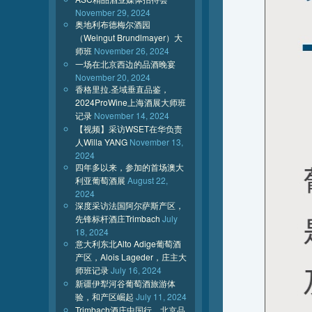
November 29, 2024
奥地利布德梅尔酒园
（Weingut Brundlmayer）大
师班
November 26, 2024
一场在北京西边的品酒晚宴
November 20, 2024
香格里拉.圣域垂直品鉴，
2024ProWine上海酒展大师班
记录
November 14, 2024
【视频】采访WSET在华负责
人Willa YANG
November 13,
2024
四年多以来，参加的首场澳大
利亚葡萄酒展
August 22,
2024
深度采访法国阿尔萨斯产区，
先锋标杆酒庄Trimbach
July
18, 2024
意大利东北Alto Adige葡萄酒
产区，Alois Lageder，庄主大
师班记录
July 16, 2024
新疆伊犁河谷葡萄酒旅游体
验，和产区崛起
July 11, 2024
Trimbach酒庄中国行，北京品