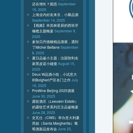
还在增长？困惑
September
16, 2025
上海业内好友来京，小聚品酒
September 14, 2025
【视频】米其林星厨的西班牙
橄榄主题晚宴
September 9,
2025
参加贝丹德梭精品酒展，遇到
了Michel Bettane
September
8, 2025
夏日品鉴小主题：法国智利名
家黑皮诺小碰撞
August 15,
2025
Deux W品酒小组，小试意大
利Bolgheri产区名门之作
July
16, 2025
ProWine Beijing 2025酒展
June 30, 2025
露纹酒庄（Leeuwin Estate）
的露纹艺术系列庄主品鉴晚宴
June 28, 2025
史瓦仕（CWS）举办意大利夏
芮妲（Santa Margherita）葡
萄酒新品发布会
June 25,