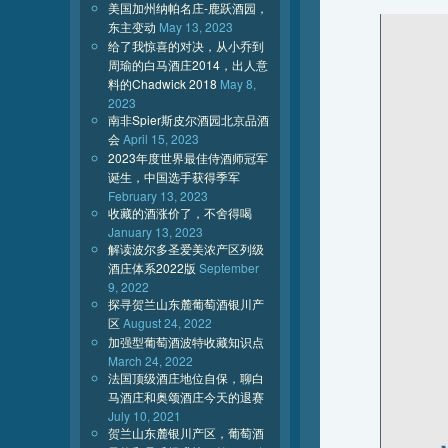
美国加州纳帕名庄-鹿跃酒园，
东主变动
May 13, 2023
给了我惊喜的对决，从小乔到
周瑜的白马酒庄2014，出人意
料的Chadwick 2018
May 8,
2023
南非Spier斯皮尔酒园北京品酒
会
April 15, 2023
2023年度世界最佳侍酒师冠军
诞生，中国选手获得季军
February 13, 2023
收藏的酒涨价了，不舍得喝
January 13, 2023
解读波尔多圣爱美浓产区列级
酒庄体系2022版
September
9, 2022
探寻贺兰山东麓葡萄酒银川产
区
August 24, 2022
加强型葡萄酒波特收藏知识点
March 24, 2022
法国顶级酒庄地位自保，聊白
马酒庄和奥颂酒庄今天的退赛
July 10, 2021
贺兰山东麓银川产区，葡萄酒