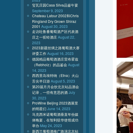
玺瓦庄园Casa Silva品鉴午宴
September 9, 2023
Chateau Latour 2002和Chris
Ringland Dry Grown Shiraz
2001
August 30, 2023
走访吐鲁番葡萄酒产区代表酒
庄之一驼铃酒庄
August 22,
2023
2023新疆丝绸之路葡萄酒大赛
评委工作
August 16, 2023
德国精品葡萄酒酒庄雷布霍兹
（Rebholz）的品鉴会
August
14, 2023
西西里岛埃特纳（Etna）火山
舌尖半日游
August 5, 2023
第20届月月会饮北京站品酒会
记录，一些有意思的酒
July
30, 2023
ProWine Beijing 2023酒展里
的明星们
June 14, 2023
马克西米诺葡萄酒垂直年份媒
体晚宴，在智利驻华使馆成功
举办
May 24, 2023
新西兰葡萄酒推广路演北京站