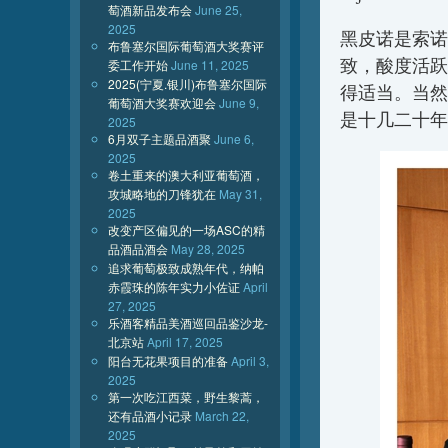
萄酒新品发布会
June 25,
2025
黑皮诺是索诺
布鲁塞尔国际葡萄酒大奖赛评
致，酸度活跃
委工作开始
June 11, 2025
2025(宁夏.银川)布鲁塞尔国际
得适当。当然
葡萄酒大奖赛欢迎会
June 9,
是十几二十年
2025
6月双子主题品酒聚
June 6,
2025
卷土重来的澳大利亚葡萄酒，
攻城略地的刀锋犹在
May 31,
2025
改变产区偏见的一场ASC的精
品酒品酒会
May 28, 2025
追求葡萄极致成熟年代，纳帕
赤霞珠的陈年实力小佐证
April
27, 2025
乐酒客精品美酒巡回品鉴沙龙-
北京站
April 17, 2025
阳台无花果项目的准备
April 3,
2025
第一次吃江西菜，野生黎蒿，
还有品酒小记录
March 22,
2025