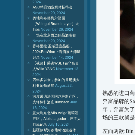
2024
ASC精品酒业媒体招待会
November 29, 2024
奥地利布德梅尔酒园
（Weingut Brundlmayer）大
师班
November 26, 2024
一场在北京西边的品酒晚宴
November 20, 2024
香格里拉.圣域垂直品鉴，
2024ProWine上海酒展大师班
记录
November 14, 2024
【视频】采访WSET在华负责
人Willa YANG
November 13,
2024
四年多以来，参加的首场澳大
利亚葡萄酒展
August 22,
2024
熟悉的进口葡
深度采访法国阿尔萨斯产区，
奔富品牌的S
先锋标杆酒庄Trimbach
July
18, 2024
年，奔富为了
意大利东北Alto Adige葡萄酒
场的三款就是
产区，Alois Lageder，庄主大
师班记录
July 16, 2024
新疆伊犁河谷葡萄酒旅游体
左面两款:Bin 70