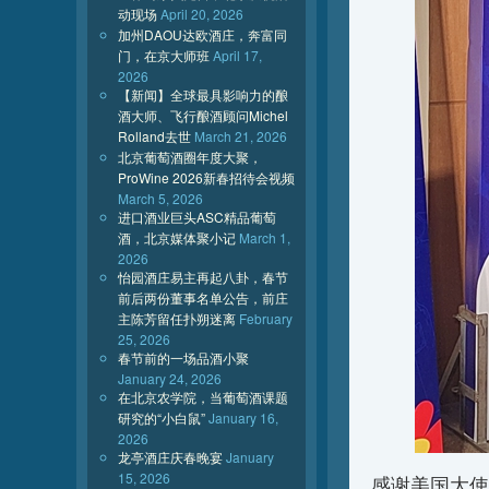
动现场
April 20, 2026
加州DAOU达欧酒庄，奔富同
门，在京大师班
April 17,
2026
【新闻】全球最具影响力的酿
酒大师、飞行酿酒顾问Michel
Rolland去世
March 21, 2026
北京葡萄酒圈年度大聚，
ProWine 2026新春招待会视频
March 5, 2026
进口酒业巨头ASC精品葡萄
酒，北京媒体聚小记
March 1,
2026
怡园酒庄易主再起八卦，春节
前后两份董事名单公告，前庄
主陈芳留任扑朔迷离
February
25, 2026
春节前的一场品酒小聚
January 24, 2026
在北京农学院，当葡萄酒课题
研究的“小白鼠”
January 16,
2026
龙亭酒庄庆春晚宴
January
15, 2026
感谢美国大使