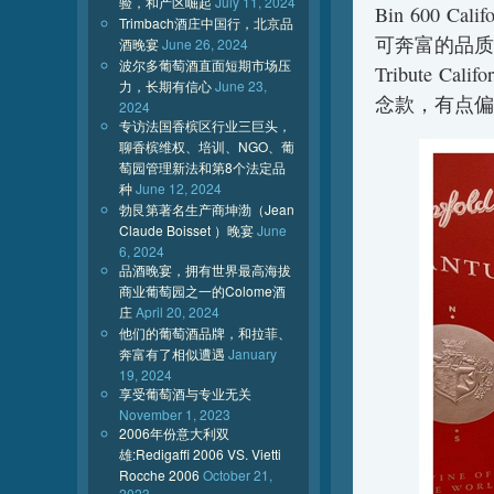
验，和产区崛起
July 11, 2024
Bin 600 Ca
Trimbach酒庄中国行，北京品
可奔富的品质
酒晚宴
June 26, 2024
波尔多葡萄酒直面短期市场压
Tribute Cal
力，长期有信心
June 23,
念款，有点偏
2024
专访法国香槟区行业三巨头，
聊香槟维权、培训、NGO、葡
萄园管理新法和第8个法定品
种
June 12, 2024
勃艮第著名生产商坤渤（Jean
Claude Boisset ）晚宴
June
6, 2024
品酒晚宴，拥有世界最高海拔
商业葡萄园之一的Colome酒
庄
April 20, 2024
他们的葡萄酒品牌，和拉菲、
奔富有了相似遭遇
January
19, 2024
享受葡萄酒与专业无关
November 1, 2023
2006年份意大利双
雄:Redigaffi 2006 VS. Vietti
Rocche 2006
October 21,
2023