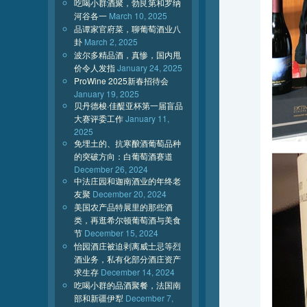
吃喝小群酒聚，勃艮第和罗纳
河谷各一
March 10, 2025
品谭家官府菜，聊葡萄酒业八
卦
March 2, 2025
波尔多精品酒，真惨，国内甩
价令人发指
January 24, 2025
ProWine 2025新春招待会
January 19, 2025
贝丹德梭·佳醍亚杯第一届盲品
大赛评委工作
January 11,
2025
免埋土的、抗寒酿酒葡萄品种
的突破方向：白葡萄酒赛道
December 26, 2024
中法庄园和迦南酒业的年终老
友聚
December 20, 2024
美国农产品特展里的那些酒
类，再逛希尔顿葡萄酒与美食
节
December 15, 2024
怡园酒庄被迫剥离威士忌等烈
酒业务，私有化部分酒庄资产
求生存
December 14, 2024
吃喝小群的品酒聚餐，法国南
部和新疆伊犁
December 7,