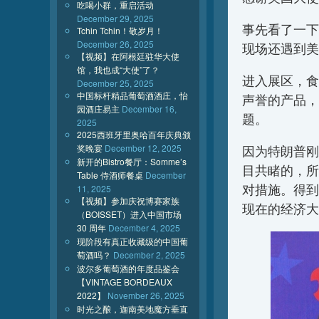
吃喝小群，重启活动
December 29, 2025
事先看了一下
Tchin Tchin！敬岁月！
December 26, 2025
现场还遇到美
【视频】在阿根廷驻华大使
馆，我也成“大使”了？
进入展区，食
December 25, 2025
中国标杆精品葡萄酒酒庄，怡
声誉的产品，
园酒庄易主
December 16,
题。
2025
2025西班牙里奥哈百年庆典颁
奖晚宴
December 12, 2025
因为特朗普刚
新开的Bistro餐厅：Somme’s
目共睹的，所
Table 侍酒师餐桌
December
对措施。得到
11, 2025
【视频】参加庆祝博赛家族
现在的经济大
（BOISSET）进入中国市场
30 周年
December 4, 2025
现阶段有真正收藏级的中国葡
萄酒吗？
December 2, 2025
波尔多葡萄酒的年度品鉴会
【VINTAGE BORDEAUX
2022】
November 26, 2025
时光之酿，迦南美地魔方垂直