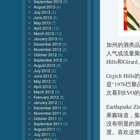
September 2013
(5)
August 2013
(4)
July 2013
(3)
June 2013
(5)
May 2013
(7)
April 2013
(12)
March 2013
(10)
January 2013
(6)
加州的酒类品
December 2012
(5)
November 2012
(2)
人气或流量聚
October 2012
(5)
September 2012
(5)
Hills和Girar
August 2012
(8)
July 2012
(3)
Grgich H
June 2012
(4)
May 2012
(3)
是“1976
April 2012
(5)
次看到EVO
March 2012
(9)
February 2012
(8)
January 2012
(1)
Earthquak
December 2011
(5)
November 2011
(8)
果酱味道，集
October 2011
(2)
没有明显的酒
September 2011
(3)
August 2011
(1)
度。喜欢这类
July 2011
(5)
June 2011
(5)