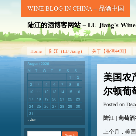
WINE BLOG IN CHINA – 品酒中国
陆江的酒博客网站 – LU Jiang's Wine B
Home
陆江（LU Jiang）
关于【品酒中国】
August 2026
M
T
W
T
F
S
S
美国农
1
2
3
4
5
6
7
8
9
尔顿葡
10
11
12
13
14
15
16
17
18
19
20
21
22
23
Posted on
Dec
24
25
26
27
28
29
30
31
陆江 | 葡萄
« Jun
上个月，美国