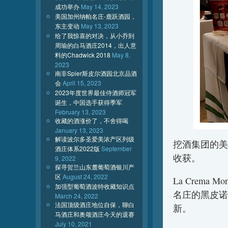
成功举办
May 14, 2023
美国加州纳帕名庄-鹿跃酒园，
东主变动
May 13, 2023
给了我惊喜的对决，从小乔到
周瑜的白马酒庄2014，出人意
料的Chadwick 2018
May 8,
2023
南非Spier斯皮尔酒园北京品酒
会
April 15, 2023
2023年度世界最佳侍酒师冠军
诞生，中国选手获得季军
February 13, 2023
收藏的酒涨价了，不舍得喝
January 13, 2023
解读波尔多圣爱美浓产区列级
挖酒集团的美
酒庄体系2022版
September
收获。
9, 2022
探寻贺兰山东麓葡萄酒银川产
区
August 24, 2022
La Crema M
加强型葡萄酒波特收藏知识点
名庄的黑皮诺
March 24, 2022
法国顶级酒庄地位自保，聊白
新。
马酒庄和奥颂酒庄今天的退赛
July 10, 2021