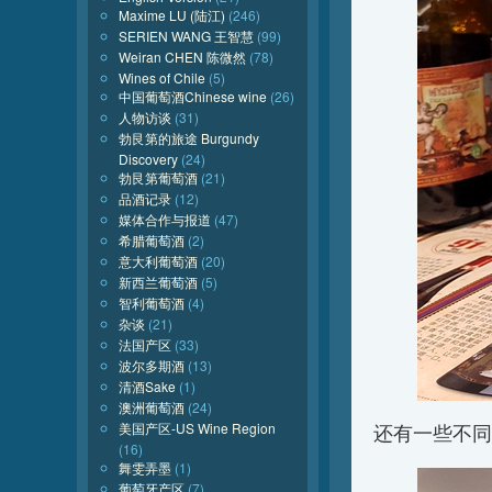
Maxime LU (陆江)
(246)
SERIEN WANG 王智慧
(99)
Weiran CHEN 陈微然
(78)
Wines of Chile
(5)
中国葡萄酒Chinese wine
(26)
人物访谈
(31)
勃艮第的旅途 Burgundy
Discovery
(24)
勃艮第葡萄酒
(21)
品酒记录
(12)
媒体合作与报道
(47)
希腊葡萄酒
(2)
意大利葡萄酒
(20)
新西兰葡萄酒
(5)
智利葡萄酒
(4)
杂谈
(21)
法国产区
(33)
波尔多期酒
(13)
清酒Sake
(1)
澳洲葡萄酒
(24)
美国产区-US Wine Region
还有一些不同
(16)
舞雯弄墨
(1)
葡萄牙产区
(7)