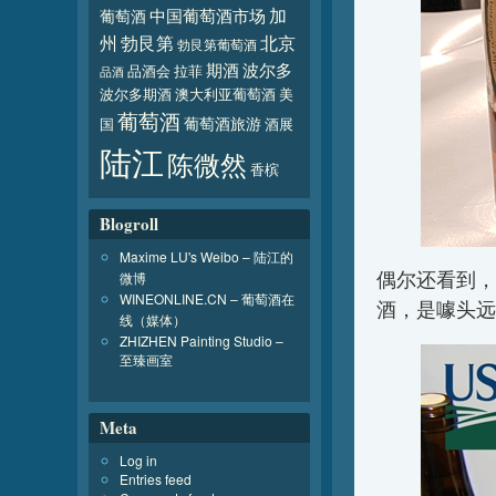
加
葡萄酒
中国葡萄酒市场
北京
州
勃艮第
勃艮第葡萄酒
波尔多
期酒
品酒会
拉菲
品酒
波尔多期酒
澳大利亚葡萄酒
美
葡萄酒
葡萄酒旅游
国
酒展
陆江
陈微然
香槟
Blogroll
Maxime LU's Weibo – 陆江的
偶尔还看到，
微博
WINEONLINE.CN – 葡萄酒在
酒，是噱头远
线（媒体）
ZHIZHEN Painting Studio –
至臻画室
Meta
Log in
Entries feed