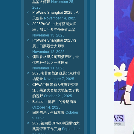
品鉴大师班
November 25,
2025
ProWine Shanghai 2025，今
天落幕
November 14, 2025
2025ProWine上海酒展大师
班，加贝兰多年份垂直品鉴
November 13, 2025
ProWine Shanghai 2025酒
展，门票最贵大师班
November 12, 2025
偶遇香格里拉葡萄酒产区，最
优秀种植师之一李国军
November 11, 2025
2025南非葡萄酒巡展北京站现
场记录
November 7, 2025
CFWA中国果酒大奖赛评委陆
江：果酒大赛极大地拓宽了我
的视野
October 21, 2025
Boisset（博赛）的专场酒展
October 14, 2025
回国省亲，生日欢聚
October
9, 2025
2025第四届CFWA中国果酒大
奖赛评审工作开始
September