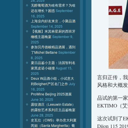
28, 2025
无醇葡萄酒为啥有需求？为啥
还在增长？困惑
September
16, 2025
上海业内好友来京，小聚品酒
September 14, 2025
【视频】米其林星厨的西班牙
橄榄主题晚宴
September 9,
2025
参加贝丹德梭精品酒展，遇到
了Michel Bettane
September
8, 2025
夏日品鉴小主题：法国智利名
家黑皮诺小碰撞
August 15,
2025
言归正传，我
Deux W品酒小组，小试意大
利Bolgheri产区名门之作
July
风格和大概发
16, 2025
ProWine Beijing 2025酒展
品试的第一家
June 30, 2025
露纹酒庄（Leeuwin Estate）
EKTIMO
的露纹艺术系列庄主品鉴晚宴
June 28, 2025
这次试到了EKT
史瓦仕（CWS）举办意大利夏
Dijon 115
芮妲（Santa Margherita）葡