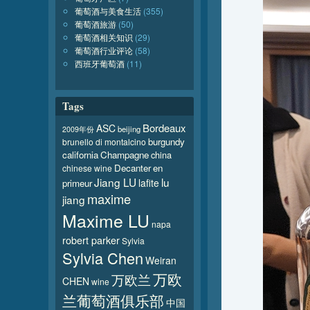
葡萄酒与美食生活
(355)
葡萄酒旅游
(50)
葡萄酒相关知识
(29)
葡萄酒行业评论
(58)
西班牙葡萄酒
(11)
Tags
Bordeaux
ASC
beijing
2009年份
burgundy
brunello di montalcino
california
Champagne
china
Decanter
en
chinese wine
Jiang LU
lu
lafite
primeur
maxime
jiang
Maxime LU
napa
robert parker
Sylvia
Sylvia Chen
Weiran
万欧
万欧兰
CHEN
wine
兰葡萄酒俱乐部
中国