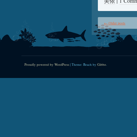
美侬
|
1 Comm
←
Older posts
Proudly powered by WordPress
|
Theme: Beach by
Gibbo
.