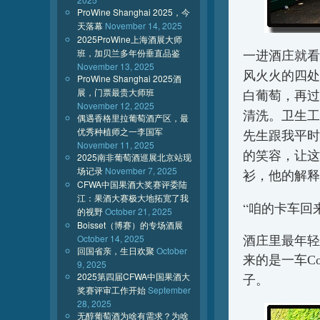
ProWine Shanghai 2025，今
天落幕
November 14, 2025
2025ProWine上海酒展大师
班，加贝兰多年份垂直品鉴
一进酒庄就看
November 13, 2025
风火火的四处
ProWine Shanghai 2025酒
展，门票最贵大师班
白葡萄，再过
November 12, 2025
清洗。卫生工
偶遇香格里拉葡萄酒产区，最
优秀种植师之一李国军
先生跟我平时
November 11, 2025
的笑容，让这
2025南非葡萄酒巡展北京站现
场记录
November 7, 2025
衫，他的解释
CFWA中国果酒大奖赛评委陆
江：果酒大赛极大地拓宽了我
“咱的卡车回
的视野
October 21, 2025
Boisset（博赛）的专场酒展
酒庄里最年轻
October 14, 2025
回国省亲，生日欢聚
October
来的是一车
Co
9, 2025
2025第四届CFWA中国果酒大
子。
奖赛评审工作开始
September
28, 2025
无醇葡萄酒为啥有需求？为啥