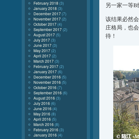
February 2018
(3)
另一家一等B级
January 2018
(3)
December 2017
(7)
该结果必然会影
November 2017
(2)
October 2017
(4)
庄格局，也会
September 2017
(2)
August 2017
(5)
待！
July 2017
(3)
June 2017
(3)
May 2017
(2)
April 2017
(2)
March 2017
(3)
February 2017
(2)
January 2017
(6)
December 2016
(5)
November 2016
(5)
October 2016
(7)
September 2016
(6)
August 2016
(3)
July 2016
(6)
June 2016
(4)
May 2016
(8)
April 2016
(5)
March 2016
(8)
February 2016
(3)
January 2016
(4)