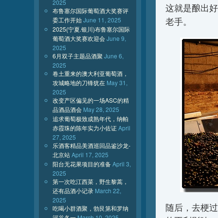
2025
这就是酿出好
布鲁塞尔国际葡萄酒大奖赛评
委工作开始
June 11, 2025
老手。
2025(宁夏.银川)布鲁塞尔国际
葡萄酒大奖赛欢迎会
June 9,
2025
6月双子主题品酒聚
June 6,
2025
卷土重来的澳大利亚葡萄酒，
攻城略地的刀锋犹在
May 31,
2025
改变产区偏见的一场ASC的精
品酒品酒会
May 28, 2025
追求葡萄极致成熟年代，纳帕
赤霞珠的陈年实力小佐证
April
27, 2025
乐酒客精品美酒巡回品鉴沙龙-
北京站
April 17, 2025
阳台无花果项目的准备
April 3,
2025
第一次吃江西菜，野生黎蒿，
还有品酒小记录
March 22,
2025
随后，去梗过
吃喝小群酒聚，勃艮第和罗纳
河谷各一
March 10, 2025