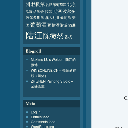
北京
州
勃艮第
勃艮第葡萄酒
波尔多
期酒
品酒会
拉菲
品酒
波尔多期酒
澳大利亚葡萄酒
美
葡萄酒
葡萄酒旅游
国
酒展
陆江
陈微然
香槟
Blogroll
Maxime LU's Weibo – 陆江的
微博
WINEONLINE.CN – 葡萄酒在
线（媒体）
ZHIZHEN Painting Studio –
至臻画室
C
Meta
Log in
Entries feed
Comments feed
WordPress.org