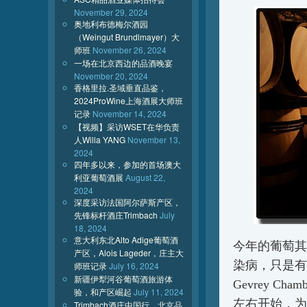
November 29, 2024
奥地利布德梅尔酒园
（Weingut Brundlmayer）大
师班
November 26, 2024
一场在北京西边的品酒晚宴
November 20, 2024
香格里拉.圣域垂直品鉴，
2024ProWine上海酒展大师班
记录
November 14, 2024
【视频】采访WSET在华负责
人Willa YANG
November 13,
2024
四年多以来，参加的首场澳大
利亚葡萄酒展
August 22,
2024
深度采访法国阿尔萨斯产区，
先锋标杆酒庄Trimbach
July
18, 2024
意大利东北Alto Adige葡萄酒
今年的葡萄其
产区，Alois Lageder，庄主大
染病，只是有
师班记录
July 16, 2024
新疆伊犁河谷葡萄酒旅游体
Gevrey Chamb
验，和产区崛起
July 11, 2024
左右开始，为
Trimbach酒庄中国行，北京品