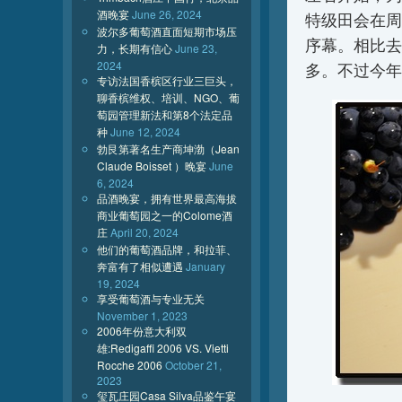
酒晚宴
June 26, 2024
特级田会在周
波尔多葡萄酒直面短期市场压
序幕。相比去
力，长期有信心
June 23,
2024
多。不过今年
专访法国香槟区行业三巨头，
聊香槟维权、培训、NGO、葡
萄园管理新法和第8个法定品
种
June 12, 2024
勃艮第著名生产商坤渤（Jean
Claude Boisset ）晚宴
June
6, 2024
品酒晚宴，拥有世界最高海拔
商业葡萄园之一的Colome酒
庄
April 20, 2024
他们的葡萄酒品牌，和拉菲、
奔富有了相似遭遇
January
19, 2024
享受葡萄酒与专业无关
November 1, 2023
2006年份意大利双
雄:Redigaffi 2006 VS. Vietti
Rocche 2006
October 21,
2023
玺瓦庄园Casa Silva品鉴午宴