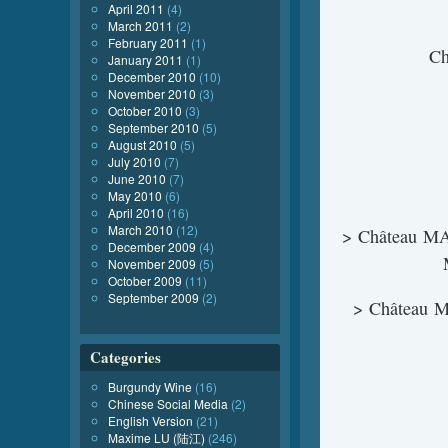
April 2011
(4)
March 2011
(2)
February 2011
(1)
C
January 2011
(1)
December 2010
(10)
November 2010
(3)
October 2010
(3)
September 2010
(5)
August 2010
(5)
July 2010
(7)
June 2010
(7)
May 2010
(6)
April 2010
(16)
March 2010
(12)
> Château
December 2009
(4)
November 2009
(5)
October 2009
(11)
September 2009
(2)
> Châtea
Categories
Burgundy Wine
(16)
Chinese Social Media
(2)
English Version
(21)
Maxime LU (陆江)
(246)