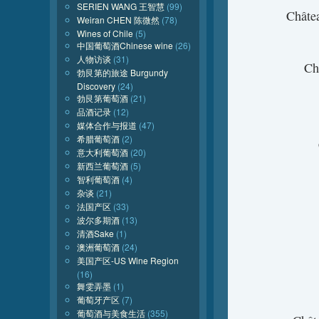
SERIEN WANG 王智慧
(99)
Chât
Weiran CHEN 陈微然
(78)
Wines of Chile
(5)
中国葡萄酒Chinese wine
(26)
人物访谈
(31)
C
勃艮第的旅途 Burgundy
Discovery
(24)
勃艮第葡萄酒
(21)
品酒记录
(12)
媒体合作与报道
(47)
希腊葡萄酒
(2)
意大利葡萄酒
(20)
新西兰葡萄酒
(5)
智利葡萄酒
(4)
杂谈
(21)
法国产区
(33)
波尔多期酒
(13)
清酒Sake
(1)
澳洲葡萄酒
(24)
美国产区-US Wine Region
(16)
舞雯弄墨
(1)
葡萄牙产区
(7)
葡萄酒与美食生活
(355)