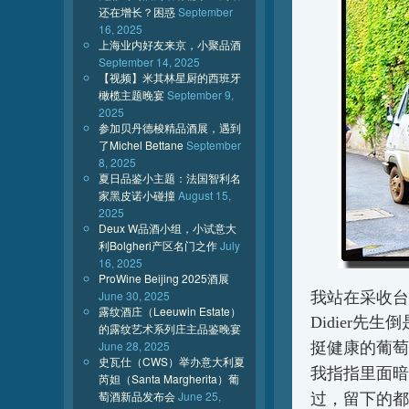
还在增长？困惑
September
16, 2025
上海业内好友来京，小聚品酒
September 14, 2025
【视频】米其林星厨的西班牙
橄榄主题晚宴
September 9,
2025
参加贝丹德梭精品酒展，遇到
了Michel Bettane
September
8, 2025
夏日品鉴小主题：法国智利名
家黑皮诺小碰撞
August 15,
2025
Deux W品酒小组，小试意大
利Bolgheri产区名门之作
July
16, 2025
ProWine Beijing 2025酒展
我站在采收台
June 30, 2025
露纹酒庄（Leeuwin Estate）
Didier
先生倒
的露纹艺术系列庄主品鉴晚宴
June 28, 2025
挺健康的葡萄
史瓦仕（CWS）举办意大利夏
我指指里面暗
芮妲（Santa Margherita）葡
萄酒新品发布会
June 25,
过，留下的都