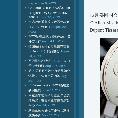
September 9, 2023
Chateau Latour 2002和Chris
Ringland Dry Grown Shiraz
12
月份回国会
2001
August 30, 2023
走访吐鲁番葡萄酒产区代表酒
个
Allen Mead
庄之一驼铃酒庄
August 22,
Dupont Tisser
2023
2023新疆丝绸之路葡萄酒大赛
评委工作
August 16, 2023
德国精品葡萄酒酒庄雷布霍兹
（Rebholz）的品鉴会
August
14, 2023
西西里岛埃特纳（Etna）火山
舌尖半日游
August 5, 2023
第20届月月会饮北京站品酒会
记录，一些有意思的酒
July
30, 2023
ProWine Beijing 2023酒展里
的明星们
June 14, 2023
马克西米诺葡萄酒垂直年份媒
体晚宴，在智利驻华使馆成功
举办
May 24, 2023
新西兰葡萄酒推广路演北京站
成功举办
May 14, 2023