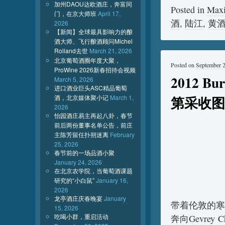
加州DAOU达欧酒庄，奔富同
Posted in
Max
门，在京大师班
April 17,
酒
,
陆江
,
黄
2026
【新闻】全球最具影响力的酿
酒大师、飞行酿酒顾问Michel
Rolland去世
March 21, 2026
北京葡萄酒圈年度大聚，
Posted on
September 
ProWine 2026新春招待会视频
2012 Bu
March 5, 2026
进口酒业巨头ASC精品葡萄
第采收图
酒，北京媒体聚小记
March 1,
2026
怡园酒庄易主再起八卦，春节
前后两份董事名单公告，前庄
主陈芳留任扑朔迷离
February
25, 2026
春节前的一场品酒小聚
January 24, 2026
在北京农学院，当葡萄酒课题
研究的“小白鼠”
January 16,
2026
龙亭酒庄庆春晚宴
January
带着伦敦的寒
15, 2026
吃喝小群，重启活动
奔向Gevrey Ch