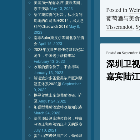
美国加州纳帕名庄-鹿跃酒园，
东主变动
May 13, 2023
Posted in
Wei
给了我惊喜的对决，从小乔到
葡萄酒与美食
周瑜的白马酒庄2014，出人意
Tisserandot
,
S
料的Chadwick 2018
May 8,
2023
南非Spier斯皮尔酒园北京品酒
会
April 15, 2023
2023年度世界最佳侍酒师冠军
Posted on
September 
诞生，中国选手获得季军
深圳卫视
February 13, 2023
收藏的酒涨价了，不舍得喝
January 13, 2023
嘉宾陆江
解读波尔多圣爱美浓产区列级
酒庄体系2022版
September
9, 2022
探寻贺兰山东麓葡萄酒银川产
区
August 24, 2022
加强型葡萄酒波特收藏知识点
March 24, 2022
法国顶级酒庄地位自保，聊白
马酒庄和奥颂酒庄今天的退赛
July 10, 2021
贺兰山东麓银川产区，葡萄酒