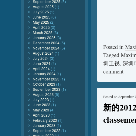
September 2025
(5)
August 2025
(1)
July 2025
(1)
June 2025
(6)
May 2025
(2)
April 2025
(3)
March 2025
(3)
January 2025
(3)
December 2024
(5)
Posted in
Max
November 2024
(5)
August 2024
(1)
Tagged
Maxim
July 2024
(3)
圳卫视
,
深圳
June 2024
(4)
April 2024
(1)
comment
January 2024
(1)
November 2023
(1)
October 2023
(1)
September 2023
(1)
August 2023
(5)
Posted on
September 7
July 2023
(1)
新的201
June 2023
(1)
May 2023
(4)
April 2023
(1)
classem
February 2023
(1)
January 2023
(1)
September 2022
(1)
August 2022
(1)