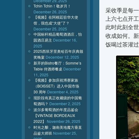
December 29, 2025
Tchin Tchin！敬岁月！
采收季是每一
December 26, 2025
【视频】在阿根廷驻华大使
上六七点开工
馆，我也成“大使”了？
此时此刻全世
December 25, 2025
中国标杆精品葡萄酒酒庄，怡
收成如何。新
园酒庄易主
December 16,
饭喝过茶灌过
2025
2025西班牙里奥哈百年庆典颁
奖晚宴
December 12, 2025
新开的Bistro餐厅：Somme’s
Table 侍酒师餐桌
December
11, 2025
【视频】参加庆祝博赛家族
（BOISSET）进入中国市场
30 周年
December 4, 2025
现阶段有真正收藏级的中国葡
萄酒吗？
December 2, 2025
波尔多葡萄酒的年度品鉴会
【VINTAGE BORDEAUX
2022】
November 26, 2025
时光之酿，迦南美地魔方垂直
品鉴大师班
November 25,
2025