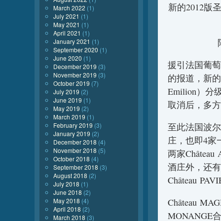
新的2012版圣艾美
March 2022
(1)
July 2021
(1)
May 2021
(1)
April 2021
(1)
January 2021
(1)
September 2020
(1)
June 2020
(1)
援引法国葡萄酒杂志
December 2019
(3)
November 2019
(3)
的报道，新的2012
October 2019
(7)
Emilion
July 2019
(2)
June 2019
(1)
取消后，多方
May 2019
(2)
March 2019
(1)
February 2019
(3)
至此法国波尔多
January 2019
(2)
庄，也即4家一级A
December 2018
(4)
November 2018
(5)
两家Château
October 2018
(4)
酒庄外，还有新
September 2018
(3)
August 2018
(2)
Château P
July 2018
(1)
June 2018
(2)
May 2018
(4)
Château M
April 2018
(2)
MONANGE
March 2018
(3)