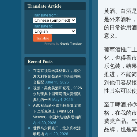
Translate Article
黄酒、白酒是
Translate from:
是外来酒种，
Translate to:
的日常饮用酒
意义。
Powered by
Google Translate
.
葡萄酒推广上
化，也得看市
Recent Posts
乐包装，结果
在南京顶流米其林餐厅，感受
推进，不能简
澳大利亚葡萄酒和淮扬菜的融
到他们容易接
合搭配
June 15, 2026
视频：美食美酒和繁花，2026
性其实可以使
永利臻典中国葡萄酒大赛颁奖
典礼的一天
May 4, 2026
至于啤酒,作
ASC精品酒业成为拉菲集团旗
下巴斯克酒庄（Viña Los
格，在我的市
Vascos）中国大陆独家经销商
费类产品。气
April 30, 2026
世界马尔贝克日，北京庆祝活
品牌，也是其
动现场
April 20, 2026