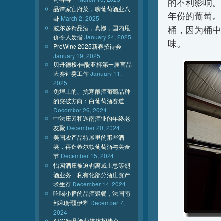
的不利影响。
品谭家官府菜，聊葡萄酒业八
年份的葡萄。
卦
March 2, 2025
波尔多精品酒，真惨，国内甩
桶，因为桶中
价令人发指
January 24, 2025
味。
ProWine 2025新春招待会
January 19, 2025
贝丹德梭·佳醍亚杯第一届盲品
大赛评委工作
January 11,
2025
免埋土的、抗寒酿酒葡萄品种
的突破方向：白葡萄酒赛道
December 26, 2024
中法庄园和迦南酒业的年终老
友聚
December 20, 2024
美国农产品特展里的那些酒
类，再逛希尔顿葡萄酒与美食
节
December 15, 2024
怡园酒庄被迫剥离威士忌等烈
酒业务，私有化部分酒庄资产
求生存
December 14, 2024
吃喝小群的品酒聚餐，法国南
部和新疆伊犁
December 7,
2024
ASC精品酒业媒体招待会