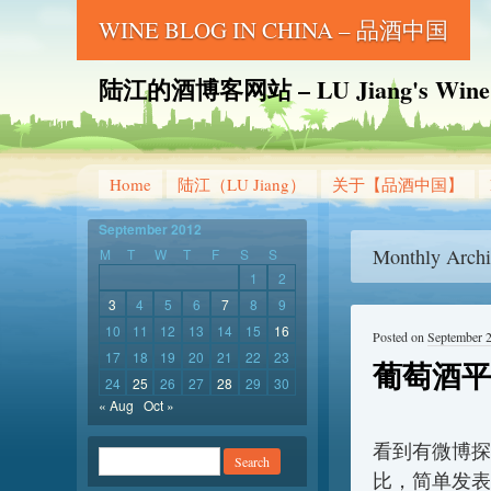
WINE BLOG IN CHINA – 品酒中国
陆江的酒博客网站 – LU Jiang's Wine B
Home
陆江（LU Jiang）
关于【品酒中国】
September 2012
Monthly Archi
M
T
W
T
F
S
S
1
2
3
4
5
6
7
8
9
10
11
12
13
14
15
16
Posted on
September 
17
18
19
20
21
22
23
葡萄酒平
24
25
26
27
28
29
30
« Aug
Oct »
看到有微博探
比，简单发表