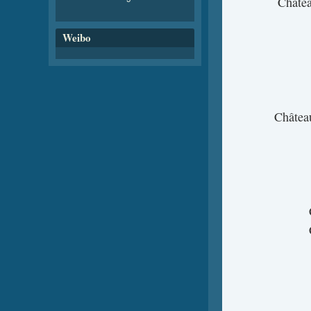
Chât
Weibo
Châte