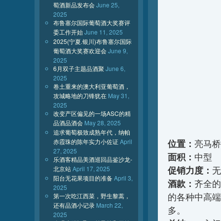
萄酒新品发布会
June 25,
2025
布鲁塞尔国际葡萄酒大奖赛评
委工作开始
June 11, 2025
2025(宁夏.银川)布鲁塞尔国际
葡萄酒大奖赛欢迎会
June 9,
2025
6月双子主题品酒聚
June 6,
2025
卷土重来的澳大利亚葡萄酒，
攻城略地的刀锋犹在
May 31,
2025
改变产区偏见的一场ASC的精
品酒品酒会
May 28, 2025
追求葡萄极致成熟年代，纳帕
赤霞珠的陈年实力小佐证
April
位置：
亮马桥
27, 2025
面积：
中型
乐酒客精品美酒巡回品鉴沙龙-
促销力度：
北京站
April 17, 2025
无
阳台无花果项目的准备
April 3,
酒款：
齐全的
2025
的各种中高端
第一次吃江西菜，野生黎蒿，
还有品酒小记录
March 22,
多。
2025