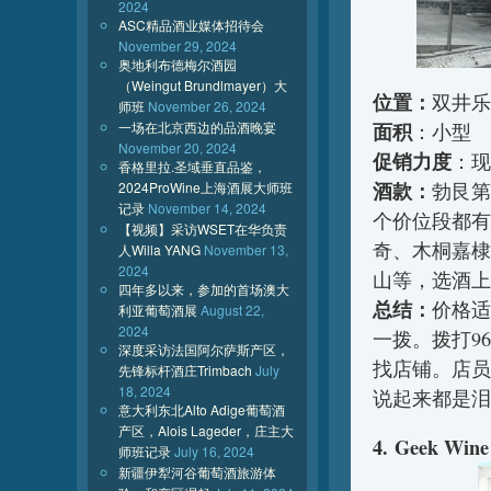
2024
ASC精品酒业媒体招待会
November 29, 2024
奥地利布德梅尔酒园
（Weingut Brundlmayer）大
位置：
双井乐
师班
November 26, 2024
一场在北京西边的品酒晚宴
面积
：小型
November 20, 2024
促销力度
：现
香格里拉.圣域垂直品鉴，
酒款：
2024ProWine上海酒展大师班
勃艮第
记录
November 14, 2024
个价位段都有
【视频】采访WSET在华负责
奇、木桐嘉棣
人Willa YANG
November 13,
2024
山等，选酒上
四年多以来，参加的首场澳大
总结：
价格适
利亚葡萄酒展
August 22,
2024
一拨。拨打9
深度采访法国阿尔萨斯产区，
找店铺。店员
先锋标杆酒庄Trimbach
July
18, 2024
说起来都是泪
意大利东北Alto Adige葡萄酒
产区，Alois Lageder，庄主大
4. Geek Wine
师班记录
July 16, 2024
新疆伊犁河谷葡萄酒旅游体