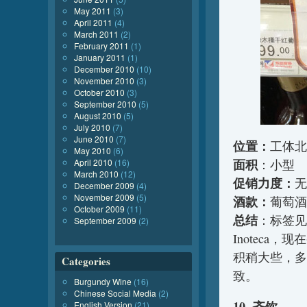
May 2011
(3)
April 2011
(4)
March 2011
(2)
February 2011
(1)
January 2011
(1)
December 2010
(10)
November 2010
(3)
October 2010
(3)
September 2010
(5)
August 2010
(5)
July 2010
(7)
June 2010
(7)
位置：
工体北
May 2010
(6)
面积
April 2010
(16)
：小型
March 2010
(12)
促销力度：
无
December 2009
(4)
November 2009
(5)
酒款：
葡萄酒
October 2009
(11)
总结
：标签见
September 2009
(2)
Inotec
积稍大些，多了
Categories
致。
Burgundy Wine
(16)
Chinese Social Media
(2)
10. 齐饮
English Version
(21)