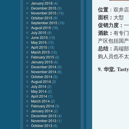
January 2016
(4)
December 2015
(3)
位置
：双井店
November 2015
(10)
面积：
大型
October 2015
(9)
September 2015
(10)
促销力度：
一
August 2015
(16)
酒款：
有专门
July 2015
(9)
June 2015
(12)
产区包括国产
May 2015
(12)
April 2015
(15)
总结：
高端部
March 2015
(12)
购人员也不太
February 2015
(2)
January 2015
(4)
December 2014
(5)
9. 华堂, Tasty
November 2014
(6)
October 2014
(3)
August 2014
(2)
July 2014
(2)
May 2014
(2)
April 2014
(1)
March 2014
(2)
February 2014
(3)
January 2014
(2)
December 2013
(4)
November 2013
(1)
October 2013
(6)