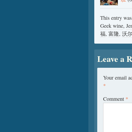
This entry was
Geek wine
,
Je
福
,
富隆
,
沃
Leave a R
Your email ad
*
Comment
*