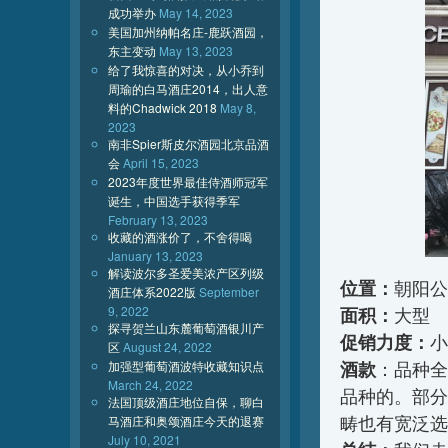
成功举办
May 14, 2023
美国加州纳帕名庄-鹿跃酒园，
东主变动
May 13, 2023
给了我惊喜的对决，从小乔到
周瑜的白马酒庄2014，出人意
料的Chadwick 2018
May 8,
2023
南非Spier斯皮尔酒园北京品酒
会
April 15, 2023
2023年度世界最佳侍酒师冠军
诞生，中国选手获得季军
February 13, 2023
收藏的酒涨价了，不舍得喝
January 13, 2023
解读波尔多圣爱美浓产区列级
位置：
朝阳公
酒庄体系2022版
September
9, 2022
面积：
大型
探寻贺兰山东麓葡萄酒银川产
促销力度：
小
区
August 24, 2022
酒款
加强型葡萄酒波特收藏知识点
：品种全
March 24, 2022
品种的。部分
法国顶级酒庄地位自保，聊白
畴也有宽泛选
马酒庄和奥颂酒庄今天的退赛
July 10, 2021