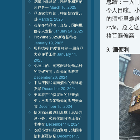
总结：
一入门
吃喝小群酒聚，勃艮第和罗纳
河谷各一
March 10, 2025
令人目眩。小
品谭家官府菜，聊葡萄酒业八
的酒柜里难道
卦
March 2, 2025
波尔多精品酒，真惨，国内甩
style。
价令人发指
January 24, 2025
格普遍偏高。
ProWine 2025新春招待会
January 19, 2025
贝丹德梭·佳醍亚杯第一届盲品
3. 酒便利
大赛评委工作
January 11,
2025
免埋土的、抗寒酿酒葡萄品种
的突破方向：白葡萄酒赛道
December 26, 2024
中法庄园和迦南酒业的年终老
友聚
December 20, 2024
美国农产品特展里的那些酒
类，再逛希尔顿葡萄酒与美食
节
December 15, 2024
怡园酒庄被迫剥离威士忌等烈
酒业务，私有化部分酒庄资产
求生存
December 14, 2024
吃喝小群的品酒聚餐，法国南
部和新疆伊犁
December 7,