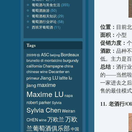
葡萄酒与美食生活
(355)
葡萄酒旅游
(50)
葡萄酒相关知识
(29)
葡萄酒行业评论
(58)
位置：
目前北
西班牙葡萄酒
(11)
面积：
小型
促销力度：
个
Tags
酒款：
品种不
Bordeaux
ASC
beijing
2009年份
低。主力是百
burgundy
brunello di montalcino
总结：
california
Champagne
china
酒行业
Decanter
en
chinese wine
的——当然啦
Jiang LU
lu
lafite
primeur
一家进去之后
maxime
jiang
售的最佳模式
Maxime LU
napa
robert parker
Sylvia
11. 老酒行/Ol
Sylvia Chen
Weiran
万欧
万欧兰
CHEN
wine
兰葡萄酒俱乐部
中国