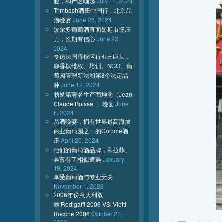
验，和产区崛起
July 11, 2024
Trimbach酒庄中国行，北京品
酒晚宴
June 26, 2024
波尔多葡萄酒直面短期市场压
力，长期有信心
June 23,
2024
专访法国香槟区行业三巨头，
聊香槟维权、培训、NGO、葡
萄园管理新法和第8个法定品
种
June 12, 2024
勃艮第著名生产商坤渤（Jean
Claude Boisset ）晚宴
June
6, 2024
品酒晚宴，拥有世界最高海拔
商业葡萄园之一的Colome酒
庄
April 20, 2024
他们的葡萄酒品牌，和拉菲、
奔富有了相似遭遇
January
19, 2024
享受葡萄酒与专业无关
November 1, 2023
2006年份意大利双
雄:Redigaffi 2006 VS. Vietti
Rocche 2006
October 21,
2023