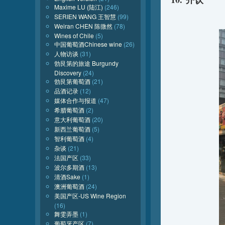
Maxime LU (陆江)
(246)
SERIEN WANG 王智慧
(99)
Weiran CHEN 陈微然
(78)
Wines of Chile
(5)
中国葡萄酒Chinese wine
(26)
人物访谈
(31)
勃艮第的旅途 Burgundy
Discovery
(24)
勃艮第葡萄酒
(21)
品酒记录
(12)
媒体合作与报道
(47)
希腊葡萄酒
(2)
意大利葡萄酒
(20)
新西兰葡萄酒
(5)
智利葡萄酒
(4)
杂谈
(21)
法国产区
(33)
波尔多期酒
(13)
清酒Sake
(1)
澳洲葡萄酒
(24)
美国产区-US Wine Region
(16)
舞雯弄墨
(1)
葡萄牙产区
(7)