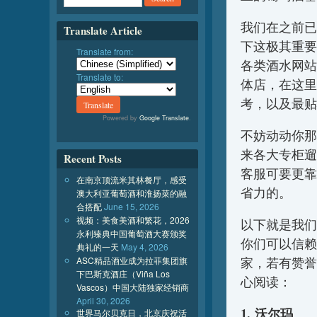
我们在之前已
Translate Article
下这极其重要
Translate from:
各类酒水网站
Translate to:
体店，在这里
考，以及最贴
Powered by
Google Translate
.
不妨动动你那
来各大专柜遛
Recent Posts
客服可要更靠
在南京顶流米其林餐厅，感受
省力的。
澳大利亚葡萄酒和淮扬菜的融
合搭配
June 15, 2026
视频：美食美酒和繁花，2026
以下就是我们
永利臻典中国葡萄酒大赛颁奖
你们可以信赖
典礼的一天
May 4, 2026
ASC精品酒业成为拉菲集团旗
家，若有赞誉
下巴斯克酒庄（Viña Los
心阅读：
Vascos）中国大陆独家经销商
April 30, 2026
1. 沃尔玛
世界马尔贝克日，北京庆祝活