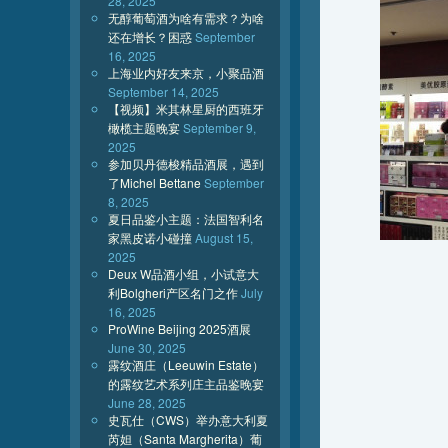
28, 2025
无醇葡萄酒为啥有需求？为啥
还在增长？困惑
September
16, 2025
上海业内好友来京，小聚品酒
September 14, 2025
【视频】米其林星厨的西班牙
橄榄主题晚宴
September 9,
2025
参加贝丹德梭精品酒展，遇到
了Michel Bettane
September
8, 2025
夏日品鉴小主题：法国智利名
家黑皮诺小碰撞
August 15,
2025
Deux W品酒小组，小试意大
利Bolgheri产区名门之作
July
16, 2025
ProWine Beijing 2025酒展
June 30, 2025
露纹酒庄（Leeuwin Estate）
的露纹艺术系列庄主品鉴晚宴
June 28, 2025
史瓦仕（CWS）举办意大利夏
芮妲（Santa Margherita）葡