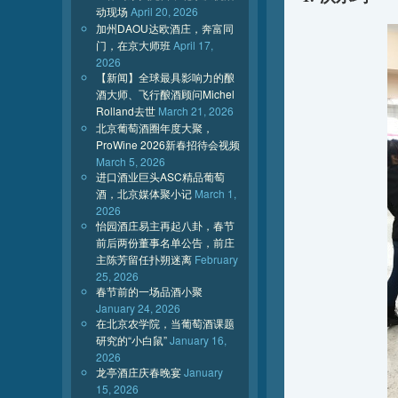
动现场
April 20, 2026
加州DAOU达欧酒庄，奔富同
门，在京大师班
April 17,
2026
【新闻】全球最具影响力的酿
酒大师、飞行酿酒顾问Michel
Rolland去世
March 21, 2026
北京葡萄酒圈年度大聚，
ProWine 2026新春招待会视频
March 5, 2026
进口酒业巨头ASC精品葡萄
酒，北京媒体聚小记
March 1,
2026
怡园酒庄易主再起八卦，春节
前后两份董事名单公告，前庄
主陈芳留任扑朔迷离
February
25, 2026
春节前的一场品酒小聚
January 24, 2026
在北京农学院，当葡萄酒课题
研究的“小白鼠”
January 16,
2026
龙亭酒庄庆春晚宴
January
15, 2026