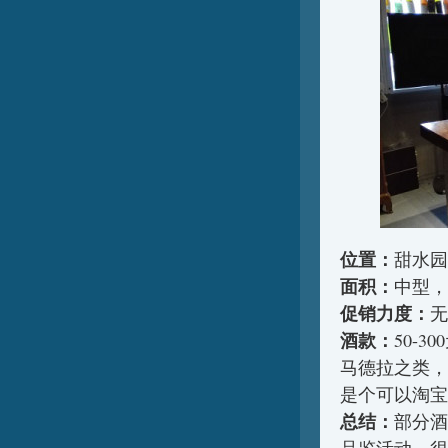
位置：
甜水园
面积：
中型，
促销力度：
无
酒款：
50-
马德拉之类，
是个可以淘宝
总结：
部分酒