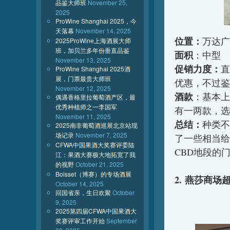
品鉴大师班
November 25,
2025
ProWine Shanghai 2025，今
天落幕
November 14, 2025
位置：
万达广
2025ProWine上海酒展大师
班，加贝兰多年份垂直品鉴
面积
：中型
November 13, 2025
促销力度：
直
ProWine Shanghai 2025酒
展，门票最贵大师班
优惠，不过鉴
November 12, 2025
酒款
：基本上
偶遇香格里拉葡萄酒产区，最
优秀种植师之一李国军
有一两款，选
November 11, 2025
总结：
种类不
2025南非葡萄酒巡展北京站现
场记录
November 7, 2025
了一些相当给
CFWA中国果酒大奖赛评委陆
CBD地段的
江：果酒大赛极大地拓宽了我
的视野
October 21, 2025
Boisset（博赛）的专场酒展
2. 燕莎商场
October 14, 2025
回国省亲，生日欢聚
October
9, 2025
2025第四届CFWA中国果酒大
奖赛评审工作开始
September