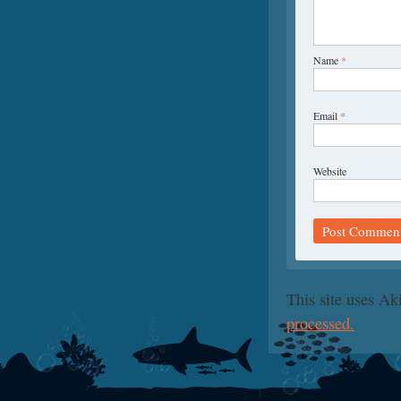
Name
*
Email
*
Website
This site uses A
processed.