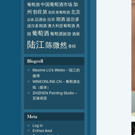
加
葡萄酒
中国葡萄酒市场
北京
州
勃艮第
勃艮第葡萄酒
波尔多
期酒
品酒会
拉菲
品酒
波尔多期酒
澳大利亚葡萄酒
美
葡萄酒
葡萄酒旅游
国
酒展
陆江
陈微然
香槟
Blogroll
Maxime LU's Weibo – 陆江的
微博
WINEONLINE.CN – 葡萄酒在
线（媒体）
ZHIZHEN Painting Studio –
至臻画室
Meta
Log in
Entries feed