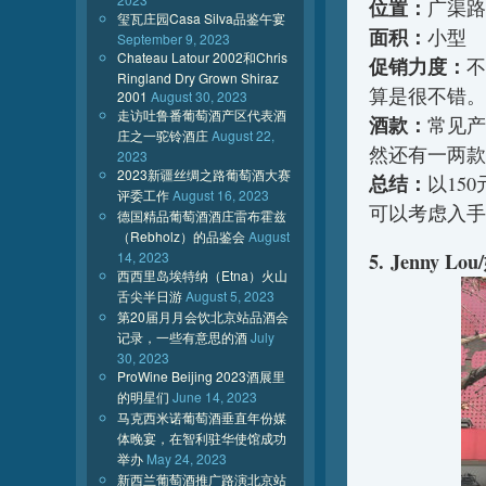
位置：
广渠路
玺瓦庄园Casa Silva品鉴午宴
面积：
小型
September 9, 2023
Chateau Latour 2002和Chris
促销力度：
不
Ringland Dry Grown Shiraz
算是很不错。
2001
August 30, 2023
走访吐鲁番葡萄酒产区代表酒
酒款：
常见产
庄之一驼铃酒庄
August 22,
然还有一两款少
2023
2023新疆丝绸之路葡萄酒大赛
总结：
以15
评委工作
August 16, 2023
可以考虑入手
德国精品葡萄酒酒庄雷布霍兹
（Rebholz）的品鉴会
August
14, 2023
5. Jenny L
西西里岛埃特纳（Etna）火山
舌尖半日游
August 5, 2023
第20届月月会饮北京站品酒会
记录，一些有意思的酒
July
30, 2023
ProWine Beijing 2023酒展里
的明星们
June 14, 2023
马克西米诺葡萄酒垂直年份媒
体晚宴，在智利驻华使馆成功
举办
May 24, 2023
新西兰葡萄酒推广路演北京站