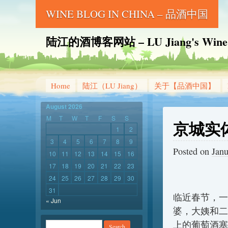
WINE BLOG IN CHINA – 品酒中国
陆江的酒博客网站 – LU Jiang's Wine B
Home
陆江（LU Jiang）
关于【品酒中国】
August 2026
M
T
W
T
F
S
S
京城实
1
2
3
4
5
6
7
8
9
Posted on
Janu
10
11
12
13
14
15
16
17
18
19
20
21
22
23
24
25
26
27
28
29
30
31
临近春节，一
« Jun
婆，大姨和二
上的葡萄酒塞