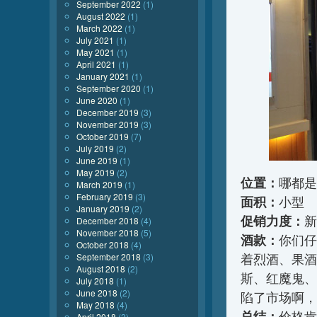
September 2022
(1)
August 2022
(1)
March 2022
(1)
July 2021
(1)
May 2021
(1)
April 2021
(1)
January 2021
(1)
September 2020
(1)
June 2020
(1)
December 2019
(3)
November 2019
(3)
October 2019
(7)
July 2019
(2)
June 2019
(1)
May 2019
(2)
位置：
哪都是
March 2019
(1)
February 2019
(3)
面积：
小型
January 2019
(2)
促销力度：
新
December 2018
(4)
November 2018
(5)
酒款：
你们仔
October 2018
(4)
September 2018
(3)
着烈酒、果酒
August 2018
(2)
斯、红魔鬼、
July 2018
(1)
June 2018
(2)
陷了市场啊，
May 2018
(4)
总结：
价格肯
April 2018
(2)