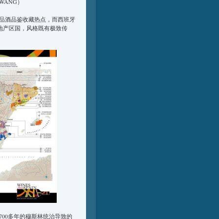
 WANG）
品酒品鉴收藏热点，而西班牙
洼地产区国，风格既有极致传
00多年的穆斯林统治导致的