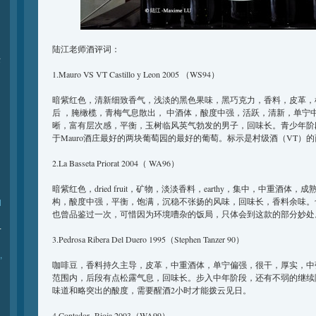
陆江老师酒评词：
际
1.Mauro VS VT Castillo y Leon 2005 （WS94）
暗紫红色，清新细致香气，浅淡的黑色果味，黑巧克力，香料，皮革，
后 ，腌橄榄，青梅气息散出， 中酒体，酸度中强，活跃，清新，单宁中强，
晰，富有层次感，平衡，玉树临风英气勃发的男子，回味长。青少年阶
于Mauro酒庄最好的两块葡萄园的最好的葡萄。标示是村级酒（VT）
2.La Basseta Priorat 2004（ WA96）
暗紫红色，dried fruit，矿物，淡淡香料，earthy，集中，中重酒体
构，酸度中强，平衡，饱满，沉稳不张扬的风味，回味长，香料余味。
l
也曾品鉴过一次，可惜因为环境嘈杂的饭局，只体会到这款的部分妙处
-
3.Pedrosa Ribera Del Duero 1995（Stephen Tanzer 90）
,
咖啡豆，香料持久主导，皮革，中重酒体，单宁偏强，很干，厚实，中
范围内，后段有点松露气息，回味长。步入中年阶段，还有不弱的继续
味道和略突出的酸度，需要醒酒2小时才能拨云见日。
4.Contador Rioja 2003（WA99）