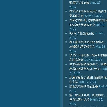
萄酒新品发布会
June 25,
2025
布鲁塞尔国际葡萄酒大奖赛评
委工作开始
June 11, 2025
2025(宁夏.银川)布鲁塞尔国
葡萄酒大奖赛欢迎会
June 9,
2025
6月双子主题品酒聚
June 6,
2025
卷土重来的澳大利亚葡萄酒，
攻城略地的刀锋犹在
May 31,
2025
改变产区偏见的一场ASC的精
品酒品酒会
May 28, 2025
追求葡萄极致成熟年代，纳帕
赤霞珠的陈年实力小佐证
Apri
27, 2025
乐酒客精品美酒巡回品鉴沙龙
北京站
April 17, 2025
阳台无花果项目的准备
April 3
2025
第一次吃江西菜，野生黎蒿，
还有品酒小记录
March 22,
2025