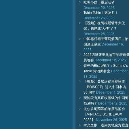
吃喝小群，重启活动
December 29, 2025
Tchin Tchin！敬岁月！
December 26, 2025
【视频】在阿根廷驻华大使
馆，我也成“大使”了？
December 25, 2025
中国标杆精品葡萄酒酒庄，怡
园酒庄易主
December 16,
2025
2025西班牙里奥哈百年庆典
奖晚宴
December 12, 2025
新开的Bistro餐厅：Somme’s
Table 侍酒师餐桌
December
11, 2025
【视频】参加庆祝博赛家族
（BOISSET）进入中国市场
30 周年
December 4, 2025
现阶段有真正收藏级的中国葡
萄酒吗？
December 2, 2025
波尔多葡萄酒的年度品鉴会
【VINTAGE BORDEAUX
2022】
November 26, 2025
时光之酿，迦南美地魔方垂直