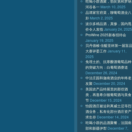
吃喝小群酒聚，勃艮第和罗纳
河谷各一
March 10, 2025
品谭家官府菜，聊葡萄酒业八
卦
March 2, 2025
波尔多精品酒，真惨，国内甩
价令人发指
January 24, 2025
ProWine 2025新春招待会
January 19, 2025
贝丹德梭·佳醍亚杯第一届盲
大赛评委工作
January 11,
2025
免埋土的、抗寒酿酒葡萄品种
的突破方向：白葡萄酒赛道
December 26, 2024
中法庄园和迦南酒业的年终老
友聚
December 20, 2024
美国农产品特展里的那些酒
类，再逛希尔顿葡萄酒与美食
节
December 15, 2024
怡园酒庄被迫剥离威士忌等烈
酒业务，私有化部分酒庄资产
求生存
December 14, 2024
吃喝小群的品酒聚餐，法国南
部和新疆伊犁
December 7,