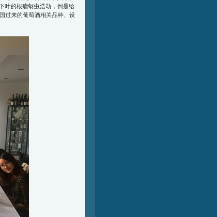
中下叶的根瘤蚜虫浩劫，倒是给
法国过来的葡萄酒相关品种、设