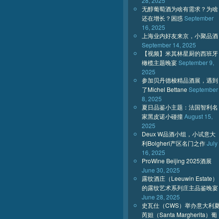
28, 2025
无醇葡萄酒为啥有需求？为啥
还在增长？困惑
September
16, 2025
上海业内好友来京，小聚品酒
September 14, 2025
【视频】米其林星厨的西班牙
橄榄主题晚宴
September 9,
2025
参加贝丹德梭精品酒展，遇到
了Michel Bettane
September
8, 2025
夏日品鉴小主题：法国智利名
家黑皮诺小碰撞
August 15,
2025
Deux W品酒小组，小试意大
利Bolgheri产区名门之作
July
16, 2025
ProWine Beijing 2025酒展
June 30, 2025
露纹酒庄（Leeuwin Estate）
的露纹艺术系列庄主品鉴晚宴
June 28, 2025
史瓦仕（CWS）举办意大利
芮妲（Santa Margherita）葡