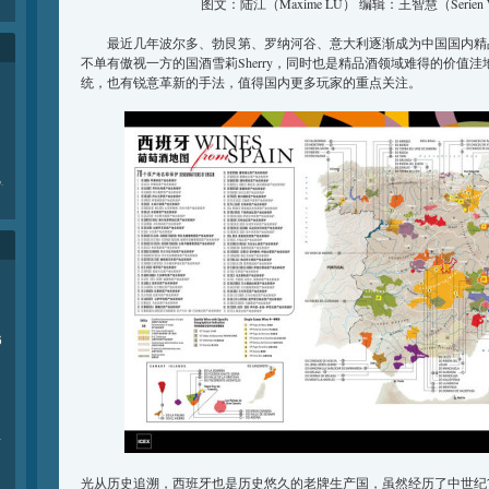
图文：陆江（Maxime LU） 编辑：王智慧（Serien
最近几年波尔多、勃艮第、罗纳河谷、意大利逐渐成为中国国内精
不单有傲视一方的国酒雪莉Sherry，同时也是精品酒领域难得的价值
统，也有锐意革新的手法，值得国内更多玩家的重点关注。
e
.
6
商
光从历史追溯，西班牙也是历史悠久的老牌生产国，虽然经历了中世纪7