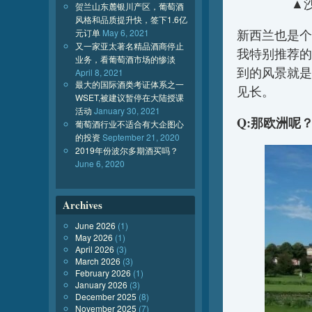
▲沙
贺兰山东麓银川产区，葡萄酒
风格和品质提升快，签下1.6亿
元订单
May 6, 2021
新西兰也是个很
又一家亚太著名精品酒商停止
我特别推荐的
业务，看葡萄酒市场的惨淡
到的风景就是
April 8, 2021
最大的国际酒类考证体系之一
见长。
WSET,被建议暂停在大陆授课
活动
January 30, 2021
Q:那欧洲呢
葡萄酒行业不适合有大企图心
的投资
September 21, 2020
2019年份波尔多期酒买吗？
June 6, 2020
Archives
June 2026
(1)
May 2026
(1)
April 2026
(3)
March 2026
(3)
February 2026
(1)
January 2026
(3)
December 2025
(8)
November 2025
(7)