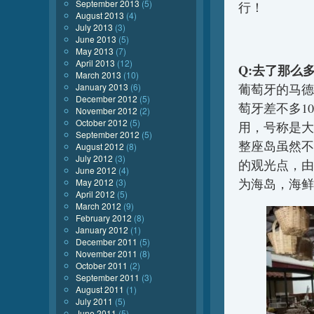
September 2013
(5)
行！
August 2013
(4)
July 2013
(3)
June 2013
(5)
May 2013
(7)
April 2013
(12)
Q:去了那么
March 2013
(10)
January 2013
(6)
葡萄牙的马德
December 2012
(5)
萄牙差不多1
November 2012
(2)
October 2012
(5)
用，号称是大
September 2012
(5)
整座岛虽然不
August 2012
(8)
July 2012
(3)
的观光点，由
June 2012
(4)
为海岛，海鲜
May 2012
(3)
April 2012
(5)
March 2012
(9)
February 2012
(8)
January 2012
(1)
December 2011
(5)
November 2011
(8)
October 2011
(2)
September 2011
(3)
August 2011
(1)
July 2011
(5)
June 2011
(5)