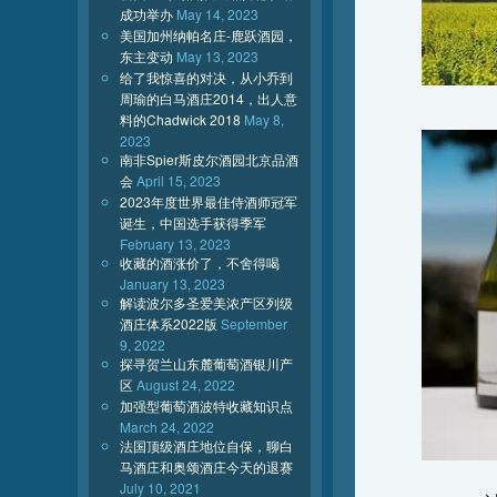
成功举办
May 14, 2023
美国加州纳帕名庄-鹿跃酒园，
东主变动
May 13, 2023
给了我惊喜的对决，从小乔到
周瑜的白马酒庄2014，出人意
料的Chadwick 2018
May 8,
2023
南非Spier斯皮尔酒园北京品酒
会
April 15, 2023
2023年度世界最佳侍酒师冠军
诞生，中国选手获得季军
February 13, 2023
收藏的酒涨价了，不舍得喝
January 13, 2023
解读波尔多圣爱美浓产区列级
酒庄体系2022版
September
9, 2022
探寻贺兰山东麓葡萄酒银川产
区
August 24, 2022
加强型葡萄酒波特收藏知识点
March 24, 2022
法国顶级酒庄地位自保，聊白
马酒庄和奥颂酒庄今天的退赛
July 10, 2021