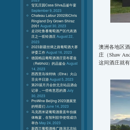
玺瓦庄园Casa Silva品鉴午宴
September 9, 2023
Chateau Latour 2002和Chris
Ringland Dry Grown Shiraz
2001
August 30, 2023
走访吐鲁番葡萄酒产区代表酒
庄之一驼铃酒庄
August 22,
2023
澳洲各地区酒
2023新疆丝绸之路葡萄酒大赛
评委工作
August 16, 2023
庄（Shaw 
德国精品葡萄酒酒庄雷布霍兹
这间酒庄就有
（Rebholz）的品鉴会
August
14, 2023
西西里岛埃特纳（Etna）火山
舌尖半日游
August 5, 2023
第20届月月会饮北京站品酒会
记录，一些有意思的酒
July
30, 2023
ProWine Beijing 2023酒展里
的明星们
June 14, 2023
马克西米诺葡萄酒垂直年份媒
体晚宴，在智利驻华使馆成功
举办
May 24, 2023
新西兰葡萄酒推广路演北京站