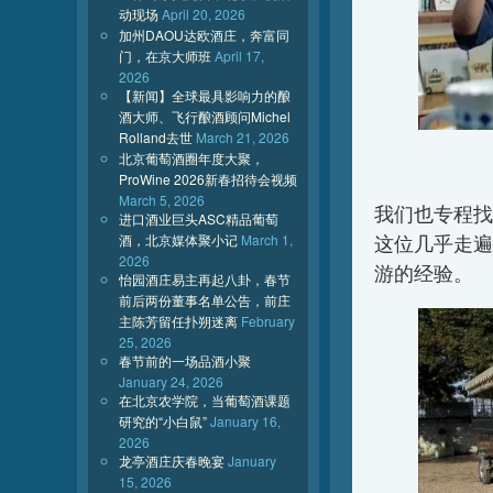
动现场
April 20, 2026
加州DAOU达欧酒庄，奔富同
门，在京大师班
April 17,
2026
【新闻】全球最具影响力的酿
酒大师、飞行酿酒顾问Michel
Rolland去世
March 21, 2026
北京葡萄酒圈年度大聚，
ProWine 2026新春招待会视频
March 5, 2026
我们也专程找
进口酒业巨头ASC精品葡萄
酒，北京媒体聚小记
March 1,
这位几乎走遍
2026
游的经验。
怡园酒庄易主再起八卦，春节
前后两份董事名单公告，前庄
主陈芳留任扑朔迷离
February
25, 2026
春节前的一场品酒小聚
January 24, 2026
在北京农学院，当葡萄酒课题
研究的“小白鼠”
January 16,
2026
龙亭酒庄庆春晚宴
January
15, 2026