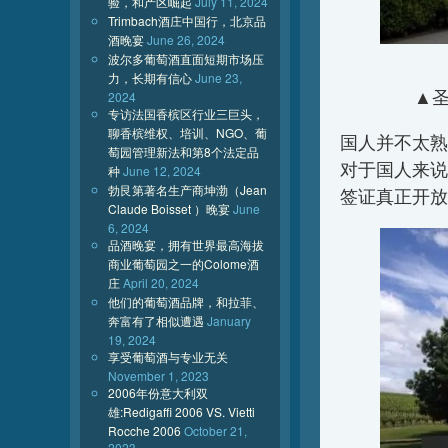
验，和产区崛起
July 11, 2024
Trimbach酒庄中国行，北京品
酒晚宴
June 26, 2024
波尔多葡萄酒直面短期市场压
力，长期有信心
June 23,
▲圣米
2024
专访法国香槟区行业三巨头，
聊香槟维权、培训、NGO、葡
国人并不太熟
萄园管理新法和第8个法定品
对于国人来说
种
June 12, 2024
勃艮第著名生产商坤渤（Jean
签证真正开放
Claude Boisset ）晚宴
June
6, 2024
品酒晚宴，拥有世界最高海拔
商业葡萄园之一的Colome酒
庄
April 20, 2024
他们的葡萄酒品牌，和拉菲、
奔富有了相似遭遇
January
19, 2024
享受葡萄酒与专业无关
November 1, 2023
2006年份意大利双
雄:Redigaffi 2006 VS. Vietti
Rocche 2006
October 21,
2023