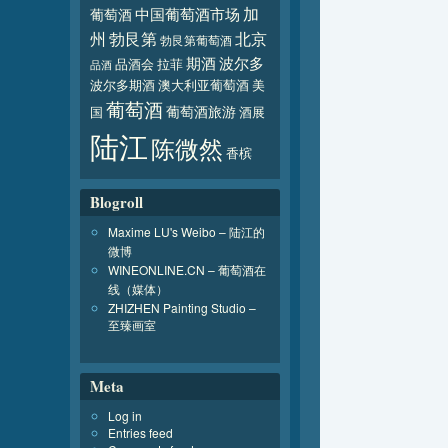
加
葡萄酒
中国葡萄酒市场
北京
州
勃艮第
勃艮第葡萄酒
波尔多
期酒
品酒会
拉菲
品酒
波尔多期酒
澳大利亚葡萄酒
美
葡萄酒
葡萄酒旅游
国
酒展
陆江
陈微然
香槟
Blogroll
Maxime LU's Weibo – 陆江的
微博
WINEONLINE.CN – 葡萄酒在
线（媒体）
ZHIZHEN Painting Studio –
至臻画室
Meta
Log in
Entries feed