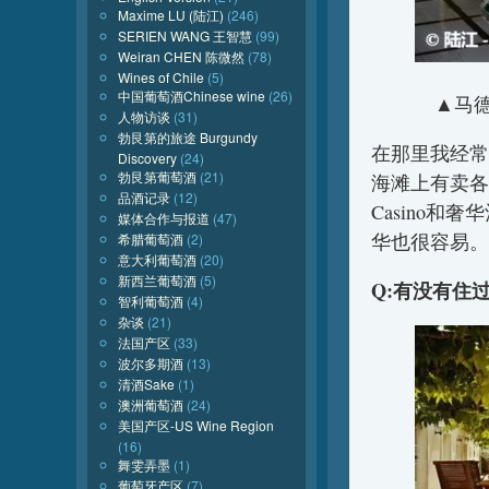
Maxime LU (陆江)
(246)
SERIEN WANG 王智慧
(99)
Weiran CHEN 陈微然
(78)
Wines of Chile
(5)
中国葡萄酒Chinese wine
(26)
▲马
人物访谈
(31)
勃艮第的旅途 Burgundy
在那里我经常
Discovery
(24)
勃艮第葡萄酒
(21)
海滩上有卖各
品酒记录
(12)
Casino
媒体合作与报道
(47)
华也很容易。
希腊葡萄酒
(2)
意大利葡萄酒
(20)
新西兰葡萄酒
(5)
Q:有没有住
智利葡萄酒
(4)
杂谈
(21)
法国产区
(33)
波尔多期酒
(13)
清酒Sake
(1)
澳洲葡萄酒
(24)
美国产区-US Wine Region
(16)
舞雯弄墨
(1)
葡萄牙产区
(7)