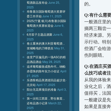
萄酒新品发布会
June 25,
的。
2025
布鲁塞尔国际葡萄酒大奖赛评
Q:有什么需
委工作开始
June 11, 2025
2025(宁夏.银川)布鲁塞尔国际
一般酒庄里的
葡萄酒大奖赛欢迎会
June 9,
摘两三颗尝一
2025
经济来源。另
6月双子主题品酒聚
June 6,
2025
示行动。特别
卷土重来的澳大利亚葡萄酒，
些酒厂会给游
攻城略地的刀锋犹在
May 31,
2025
伤到眼睛。
改变产区偏见的一场ASC的精
品酒品酒会
May 28, 2025
Q:在酒庄买
追求葡萄极致成熟年代，纳帕
赤霞珠的陈年实力小佐证
April
么技巧或者注
27, 2025
从我的体验来
乐酒客精品美酒巡回品鉴沙龙-
北京站
April 17, 2025
业化之后，酒
阳台无花果项目的准备
April 3,
值得买，法国
2025
第一次吃江西菜，野生黎蒿，
一般建议是先
还有品酒小记录
March 22,
如果是直接奔
2025