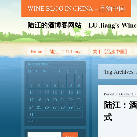
WINE BLOG IN CHINA – 品酒中国
陆江的酒博客网站 – LU Jiang's Wine B
Home
陆江（LU Jiang）
关于【品酒中国】
August 2026
Tag Archives:
M
T
W
T
F
S
S
1
2
3
4
5
6
7
8
9
10
11
12
13
14
15
16
Posted on
October 10,
17
18
19
20
21
22
23
陆江：酒
24
25
26
27
28
29
30
式
31
« Jun