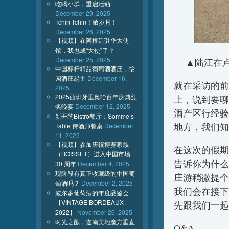
吃喝小群，重启活动
December 29, 2025
Tchin Tchin！敬岁月！
December 26, 2025
【视频】在阿根廷驻华大使
馆，我也成“大使”了？
December 25, 2025
▲陆江在卢瓦
中国标杆精品葡萄酒酒庄，怡
园酒庄易主
December 16,
就在采访的前
2025
2025西班牙里奥哈百年庆典颁
上，说到要聊
奖晚宴
December 12, 2025
酒产区行经验
新开的Bistro餐厅：Somme’s
地方，我们知
Table 侍酒师餐桌
December
11, 2025
【视频】参加庆祝博赛家族
在这次的假期
（BOISSET）进入中国市场
告诉你为什么
30 周年
December 4, 2025
现阶段有真正收藏级的中国葡
庄游稍微提个
萄酒吗？
December 2, 2025
我们会在接下
波尔多葡萄酒的年度品鉴会
【VINTAGE BORDEAUX
先跟我们一起
2022】
November 26, 2025
时光之酿，迦南美地魔方垂直
Q&A