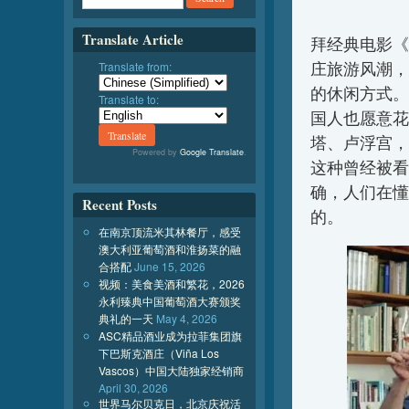
Translate Article
拜经典电影《
庄旅游风潮，
Translate from:
的休闲方式。
Translate to:
国人也愿意花
塔、卢浮宫，
Powered by
Google Translate
.
这种曾经被看
确，人们在懂
Recent Posts
的。
在南京顶流米其林餐厅，感受
澳大利亚葡萄酒和淮扬菜的融
合搭配
June 15, 2026
视频：美食美酒和繁花，2026
永利臻典中国葡萄酒大赛颁奖
典礼的一天
May 4, 2026
ASC精品酒业成为拉菲集团旗
下巴斯克酒庄（Viña Los
Vascos）中国大陆独家经销商
April 30, 2026
世界马尔贝克日，北京庆祝活