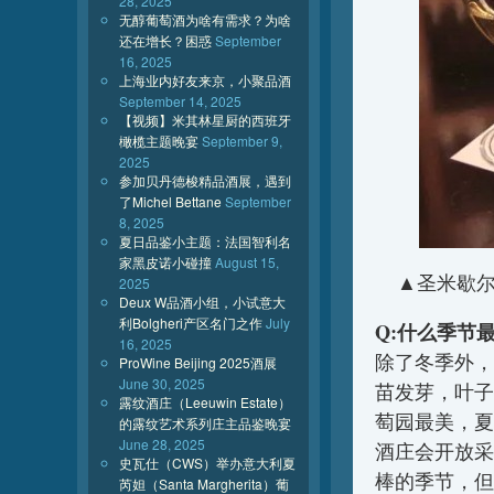
28, 2025
无醇葡萄酒为啥有需求？为啥
还在增长？困惑
September
16, 2025
上海业内好友来京，小聚品酒
September 14, 2025
【视频】米其林星厨的西班牙
橄榄主题晚宴
September 9,
2025
参加贝丹德梭精品酒展，遇到
了Michel Bettane
September
8, 2025
夏日品鉴小主题：法国智利名
家黑皮诺小碰撞
August 15,
▲圣米歇尔酒庄
2025
Deux W品酒小组，小试意大
利Bolgheri产区名门之作
July
Q:什么季节
16, 2025
除了冬季外，
ProWine Beijing 2025酒展
June 30, 2025
苗发芽，叶子
露纹酒庄（Leeuwin Estate）
萄园最美，夏
的露纹艺术系列庄主品鉴晚宴
June 28, 2025
酒庄会开放采
史瓦仕（CWS）举办意大利夏
棒的季节，但
芮妲（Santa Margherita）葡