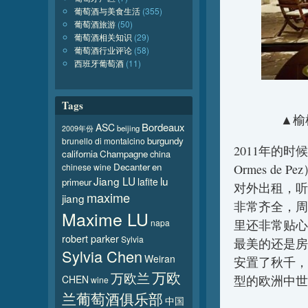
葡萄酒与美食生活
(355)
葡萄酒旅游
(50)
葡萄酒相关知识
(29)
葡萄酒行业评论
(58)
西班牙葡萄酒
(11)
Tags
▲榆树
Bordeaux
ASC
beijing
2009年份
burgundy
brunello di montalcino
2011年的时
california
Champagne
china
Decanter
en
chinese wine
Ormes d
Jiang LU
lu
lafite
primeur
对外出租，听
maxime
jiang
非常齐全，周
Maxime LU
napa
里还非常贴心
robert parker
Sylvia
最美的还是房
Sylvia Chen
Weiran
安置了秋千，
万欧
万欧兰
CHEN
型的欧洲中世
wine
兰葡萄酒俱乐部
中国