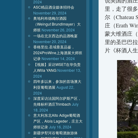
说美国的酒庄
2024
ASC精品酒业媒体招待会
里，走了很多
November 29, 2024
尔（Chateau
奥地利布德梅尔酒园
（Weingut Brundlmayer）大
庄（Erath 
师班
November 26, 2024
蒙大维酒庄（Ro
一场在北京西边的品酒晚宴
里的圣巴巴拉（
November 20, 2024
香格里拉.圣域垂直品鉴，
片《杯酒人生
2024ProWine上海酒展大师班
记录
November 14, 2024
【视频】采访WSET在华负责
人Willa YANG
November 13,
2024
四年多以来，参加的首场澳大
利亚葡萄酒展
August 22,
2024
深度采访法国阿尔萨斯产区，
先锋标杆酒庄Trimbach
July
18, 2024
意大利东北Alto Adige葡萄酒
产区，Alois Lageder，庄主大
师班记录
July 16, 2024
新疆伊犁河谷葡萄酒旅游体