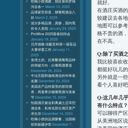
吃喝小群酒聚，勃艮第和罗纳
就好。
河谷各一
March 10, 2025
在酒庄买酒的
品谭家官府菜，聊葡萄酒业八
较建议去各地
卦
March 2, 2025
波尔多精品酒，真惨，国内甩
地图可以参考
价令人发指
January 24, 2025
格不贵的酒，
ProWine 2025新春招待会
January 19, 2025
在不高。
贝丹德梭·佳醍亚杯第一届盲品
大赛评委工作
January 11,
Q:除了买酒
2025
免埋土的、抗寒酿酒葡萄品种
我比较喜欢收
的突破方向：白葡萄酒赛道
都挺好玩儿的
December 26, 2024
中法庄园和迦南酒业的年终老
另外就是一些
友聚
December 20, 2024
看个人喜好吧
美国农产品特展里的那些酒
类，再逛希尔顿葡萄酒与美食
Q:这几年几
节
December 15, 2024
怡园酒庄被迫剥离威士忌等烈
有什么特点？
酒业务，私有化部分酒庄资产
可以聊得产区
求生存
December 14, 2024
吃喝小群的品酒聚餐，法国南
从美洲地区说
部和新疆伊犁
December 7,