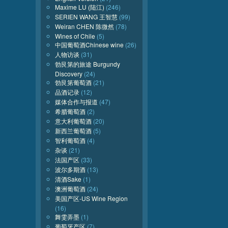
Maxime LU (陆江)
(246)
SERIEN WANG 王智慧
(99)
Weiran CHEN 陈微然
(78)
Wines of Chile
(5)
中国葡萄酒Chinese wine
(26)
人物访谈
(31)
勃艮第的旅途 Burgundy
Discovery
(24)
勃艮第葡萄酒
(21)
品酒记录
(12)
媒体合作与报道
(47)
希腊葡萄酒
(2)
意大利葡萄酒
(20)
新西兰葡萄酒
(5)
智利葡萄酒
(4)
杂谈
(21)
法国产区
(33)
波尔多期酒
(13)
清酒Sake
(1)
澳洲葡萄酒
(24)
美国产区-US Wine Region
(16)
舞雯弄墨
(1)
葡萄牙产区
(7)