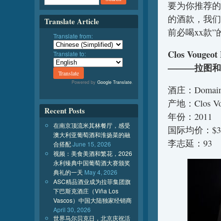
要为你推荐的
的酒款，我们
Translate Article
前必喝xx款”
Translate from:
Clos Vougeot
Translate to:
———拉图和
Powered by
Google Translate
.
酒庄：Domaine
产地：Clos Vo
Recent Posts
年份：2011
在南京顶流米其林餐厅，感受
国际均价：$3
澳大利亚葡萄酒和淮扬菜的融
李志延：93
合搭配
June 15, 2026
视频：美食美酒和繁花，2026
永利臻典中国葡萄酒大赛颁奖
典礼的一天
May 4, 2026
ASC精品酒业成为拉菲集团旗
下巴斯克酒庄（Viña Los
Vascos）中国大陆独家经销商
April 30, 2026
世界马尔贝克日，北京庆祝活