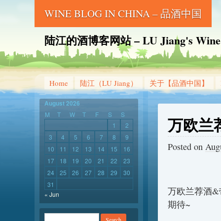
WINE BLOG IN CHINA – 品酒中国
陆江的酒博客网站 – LU Jiang's Wine B
Home
陆江（LU Jiang）
关于【品酒中国】
August 2026
M
T
W
T
F
S
S
万欧兰
1
2
3
4
5
6
7
8
9
Posted on
Augu
10
11
12
13
14
15
16
17
18
19
20
21
22
23
24
25
26
27
28
29
30
31
万欧兰荐酒&
« Jun
期待~