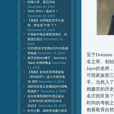
吃喝小群，重启活动
December 29, 2025
Tchin Tchin！敬岁月！
December 26, 2025
【视频】在阿根廷驻华大使
馆，我也成“大使”了？
December 25, 2025
中国标杆精品葡萄酒酒庄，怡
园酒庄易主
December 16,
2025
2025西班牙里奥哈百年庆典颁
奖晚宴
December 12, 2025
至于Domaine
新开的Bistro餐厅：Somme’s
名之辈。创始人R
Table 侍酒师餐桌
December
11, 2025
Jayer的老
【视频】参加庆祝博赛家族
可惜家族第三
（BOISSET）进入中国市场
手。当然入了
30 周年
December 4, 2025
现阶段有真正收藏级的中国葡
相嫌弃的历史
萄酒吗？
December 2, 2025
名庄勃艮第？
波尔多葡萄酒的年度品鉴会
【VINTAGE BORDEAUX
时间的考验之
2022】
November 26, 2025
抱着敬畏自然
时光之酿，迦南美地魔方垂直