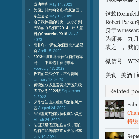
成功举办
May 14, 2023
美国加州纳帕名庄-鹿跃酒园，
这款Roennfe
东主变动
May 13, 2023
Robert 
给了我惊喜的对决，从小乔到
周瑜的白马酒庄2014，出人意
身于Wines
料的Chadwick 2018
May 8,
为师矣：九月
2023
南非Spier斯皮尔酒园北京品酒
表之一。我们
会
April 15, 2023
2023年度世界最佳侍酒师冠军
微信号：WIN
诞生，中国选手获得季军
February 13, 2023
收藏的酒涨价了，不舍得喝
美食 | 美酒 
January 13, 2023
解读波尔多圣爱美浓产区列级
Related 
酒庄体系2022版
September
9, 2022
探寻贺兰山东麓葡萄酒银川产
Febr
区
August 24, 2022
Cha
加强型葡萄酒波特收藏知识点
March 24, 2022
特级
法国顶级酒庄地位自保，聊白
马酒庄和奥颂酒庄今天的退赛
Sept
July 10, 2021