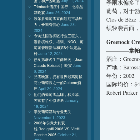
验，和产区崛起
July 11, 2024
季雨水偏多了
Trimbach酒庄中国行，北京品
葡萄，对于勃
酒晚宴
June 26, 2024
波尔多葡萄酒直面短期市场压
Clos de
力，长期有信心
June 23,
织轻袭舌面，
2024
专访法国香槟区行业三巨头，
Greenock Cre
聊香槟维权、培训、NGO、葡
萄园管理新法和第8个法定品
————拿帕
种
June 12, 2024
酒庄：Greenock
勃艮第著名生产商坤渤（Jean
Claude Boisset ）晚宴
June
产地：Baross
6, 2024
年份：2002
品酒晚宴，拥有世界最高海拔
商业葡萄园之一的Colome酒
国际均价：$4
庄
April 20, 2024
Robert Parke
他们的葡萄酒品牌，和拉菲、
奔富有了相似遭遇
January
19, 2024
享受葡萄酒与专业无关
November 1, 2023
2006年份意大利双
雄:Redigaffi 2006 VS. Vietti
Rocche 2006
October 21,
2023