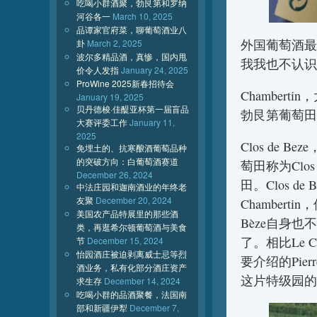
吃喝小群酒聚，勃艮第和罗纳
河谷各一
March 10, 2025
品谭家官府菜，聊葡萄酒业八
外国葡萄酒最
卦
March 2, 2025
波尔多精品酒，真惨，国内甩
我我也不认识
价令人发指
January 24, 2025
ProWine 2025新春招待会
Chamber
January 19, 2025
贝丹德梭·佳醍亚杯第一届盲品
勃艮第葡萄田
大赛评委工作
January 11,
2025
Clos de
免埋土的、抗寒酿酒葡萄品种
的突破方向：白葡萄酒赛道
萄田称为Clos
December 26, 2024
田。Clos 
中法庄园和迦南酒业的年终老
友聚
December 20, 2024
Chambertin
美国农产品特展里的那些酒
Bèze自身也
类，再逛希尔顿葡萄酒与美食
了。相比Le C
节
December 15, 2024
怡园酒庄被迫剥离威士忌等烈
要介绍的Pier
酒业务，私有化部分酒庄资产
这片特级园的
求生存
December 14, 2024
吃喝小群的品酒聚餐，法国南
部和新疆伊犁
December 7,