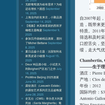
28, 2025
无醇葡萄酒为啥有需求？为啥
还在增长？困惑
September
16, 2025
上海业内好友来京，小聚品酒
自2007年起
September 14, 2025
造，既带来更
【视频】米其林星厨的西班牙
橄榄主题晚宴
September 9,
特质。201
2025
筛选和及时采
参加贝丹德梭精品酒展，遇到
口腔舌尖，坚
了Michel Bettane
September
8, 2025
缎，走大气优
夏日品鉴小主题：法国智利名
家黑皮诺小碰撞
August 15,
Chambertin, 
2025
Deux W品酒小组，小试意大
———生于理
利Bolgheri产区名门之作
July
酒庄：Pierre 
16, 2025
ProWine Beijing 2025酒展
产地：Clos de
June 30, 2025
年份：2012
露纹酒庄（Leeuwin Estate）
的露纹艺术系列庄主品鉴晚宴
国际均价：$3
June 28, 2025
Antonio Gall
史瓦仕（CWS）举办意大利夏
芮妲（Santa Margherita）葡
Wine Spectat