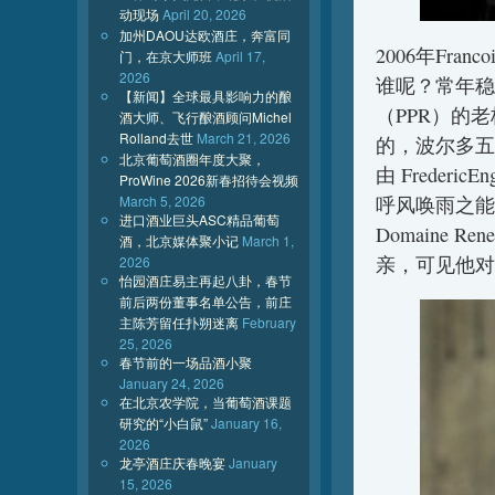
动现场
April 20, 2026
加州DAOU达欧酒庄，奔富同
2006年Francoi
门，在京大师班
April 17,
2026
谁呢？常年稳
【新闻】全球最具影响力的酿
（PPR）的老
酒大师、飞行酿酒顾问Michel
Rolland去世
March 21, 2026
的，波尔多五大
北京葡萄酒圈年度大聚，
由 Freder
ProWine 2026新春招待会视频
March 5, 2026
呼风唤雨之能的
进口酒业巨头ASC精品葡萄
Domaine Re
酒，北京媒体聚小记
March 1,
亲，可见他对
2026
怡园酒庄易主再起八卦，春节
前后两份董事名单公告，前庄
主陈芳留任扑朔迷离
February
25, 2026
春节前的一场品酒小聚
January 24, 2026
在北京农学院，当葡萄酒课题
研究的“小白鼠”
January 16,
2026
龙亭酒庄庆春晚宴
January
15, 2026