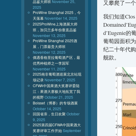
品鉴大师班
November 25,
又攀爬了一个
2025
ProWine Shanghai 2025，今
我们知道Clo
天落幕
November 14, 2025
Domained
2025ProWine上海酒展大师
班，加贝兰多年份垂直品鉴
d’Eugenie的
November 13, 2025
葡萄园面积为1
ProWine Shanghai 2025酒
展，门票最贵大师班
纪二十年代购
November 12, 2025
舰款。
偶遇香格里拉葡萄酒产区，最
优秀种植师之一李国军
November 11, 2025
2025南非葡萄酒巡展北京站现
场记录
November 7, 2025
CFWA中国果酒大奖赛评委陆
江：果酒大赛极大地拓宽了我
的视野
October 21, 2025
Boisset（博赛）的专场酒展
October 14, 2025
回国省亲，生日欢聚
October
9, 2025
2025第四届CFWA中国果酒大
奖赛评审工作开始
September