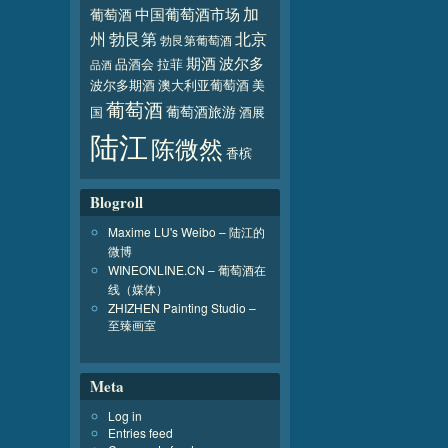
加
葡萄酒
中国葡萄酒市场
北京
州
勃艮第
勃艮第葡萄酒
波尔多
期酒
品酒会
拉菲
品酒
波尔多期酒
澳大利亚葡萄酒
美
葡萄酒
葡萄酒旅游
国
酒展
陆江
陈微然
香槟
Blogroll
Maxime LU's Weibo – 陆江的
微博
WINEONLINE.CN – 葡萄酒在
线（媒体）
ZHIZHEN Painting Studio –
至臻画室
Meta
Log in
Entries feed