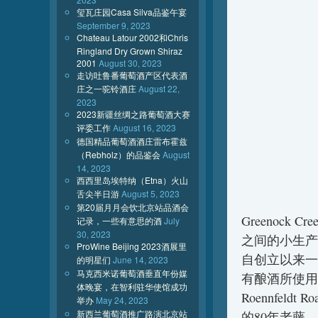
玺瓦庄园Casa Silva品鉴午宴
September 9, 2023
Chateau Latour 2002和Chris
Ringland Dry Grown Shiraz
2001
August 30, 2023
走访吐鲁番葡萄酒产区代表酒
庄之一驼铃酒庄
August 22,
2023
2023新疆丝绸之路葡萄酒大赛
评委工作
August 16, 2023
德国精品葡萄酒酒庄雷布霍兹
（Rebholz）的品鉴会
August
14, 2023
西西里岛埃特纳（Etna）火山
舌尖半日游
August 5, 2023
第20届月月会饮北京站品酒会
Greenock C
记录，一些有意思的酒
July
30, 2023
之间的小生产
ProWine Beijing 2023酒展里
自创立以来一
的明星们
June 14, 2023
马克西米诺葡萄酒垂直年份媒
有酿酒所使用
体晚宴，在智利驻华使馆成功
Roennfe
举办
May 24, 2023
新西兰葡萄酒推广路演北京站
的80年老藤