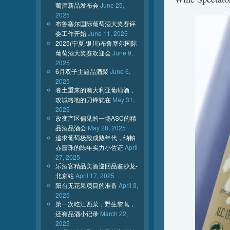
萄酒新品发布会
June 25,
2025
布鲁塞尔国际葡萄酒大奖赛评
委工作开始
June 11, 2025
2025(宁夏.银川)布鲁塞尔国际
葡萄酒大奖赛欢迎会
June 9,
2025
6月双子主题品酒聚
June 6,
2025
卷土重来的澳大利亚葡萄酒，
攻城略地的刀锋犹在
May 31,
2025
改变产区偏见的一场ASC的精
品酒品酒会
May 28, 2025
追求葡萄极致成熟年代，纳帕
赤霞珠的陈年实力小佐证
April
27, 2025
乐酒客精品美酒巡回品鉴沙龙-
北京站
April 17, 2025
阳台无花果项目的准备
April 3,
2025
第一次吃江西菜，野生黎蒿，
还有品酒小记录
March 22,
2025