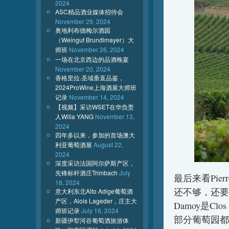
2024
ASC精品酒业媒体招待会
November 29, 2024
奥地利布德梅尔酒园
（Weingut Brundlmayer）大
师班
November 26, 2024
一场在北京西边的品酒晚宴
November 20, 2024
香格里拉.圣域垂直品鉴，
2024ProWine上海酒展大师班
记录
November 14, 2024
【视频】采访WSET在华负责
人Willa YANG
November 13,
2024
四年多以来，参加的首场澳大
利亚葡萄酒展
August 22,
2024
深度采访法国阿尔萨斯产区，
先锋标杆酒庄Trimbach
July
最后来看Pier
18, 2024
还不够，还要看
意大利东北Alto Adige葡萄酒
产区，Alois Lageder，庄主大
Damoy是C
师班记录
July 16, 2024
部分葡萄园都
新疆伊犁河谷葡萄酒旅游体