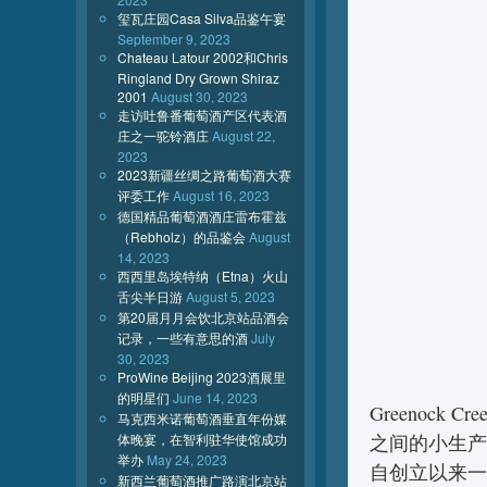
玺瓦庄园Casa Silva品鉴午宴
September 9, 2023
Chateau Latour 2002和Chris
Ringland Dry Grown Shiraz
2001
August 30, 2023
走访吐鲁番葡萄酒产区代表酒
庄之一驼铃酒庄
August 22,
2023
2023新疆丝绸之路葡萄酒大赛
评委工作
August 16, 2023
德国精品葡萄酒酒庄雷布霍兹
（Rebholz）的品鉴会
August
14, 2023
西西里岛埃特纳（Etna）火山
舌尖半日游
August 5, 2023
第20届月月会饮北京站品酒会
记录，一些有意思的酒
July
30, 2023
ProWine Beijing 2023酒展里
的明星们
June 14, 2023
Greenock C
马克西米诺葡萄酒垂直年份媒
体晚宴，在智利驻华使馆成功
之间的小生产
举办
May 24, 2023
自创立以来一
新西兰葡萄酒推广路演北京站