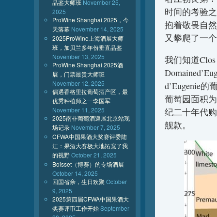
品鉴大师班
November 25,
时间的考验之
2025
ProWine Shanghai 2025，今
抱着敬畏自然
天落幕
November 14, 2025
又攀爬了一个
2025ProWine上海酒展大师
班，加贝兰多年份垂直品鉴
November 13, 2025
我们知道Clo
ProWine Shanghai 2025酒
Domained
展，门票最贵大师班
November 12, 2025
d’Eugenie的
偶遇香格里拉葡萄酒产区，最
葡萄园面积为1
优秀种植师之一李国军
November 11, 2025
纪二十年代购
2025南非葡萄酒巡展北京站现
舰款。
场记录
November 7, 2025
CFWA中国果酒大奖赛评委陆
江：果酒大赛极大地拓宽了我
的视野
October 21, 2025
Boisset（博赛）的专场酒展
October 14, 2025
回国省亲，生日欢聚
October
9, 2025
2025第四届CFWA中国果酒大
奖赛评审工作开始
September