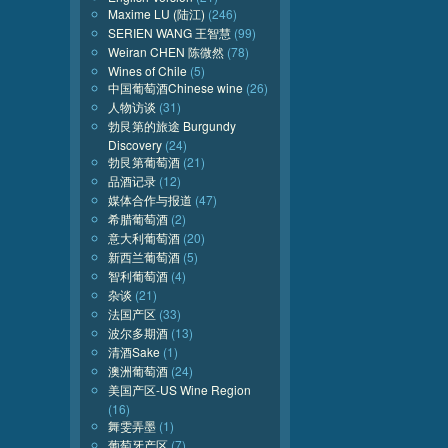
Maxime LU (陆江)
(246)
SERIEN WANG 王智慧
(99)
Weiran CHEN 陈微然
(78)
Wines of Chile
(5)
中国葡萄酒Chinese wine
(26)
人物访谈
(31)
勃艮第的旅途 Burgundy
Discovery
(24)
勃艮第葡萄酒
(21)
品酒记录
(12)
媒体合作与报道
(47)
希腊葡萄酒
(2)
意大利葡萄酒
(20)
新西兰葡萄酒
(5)
智利葡萄酒
(4)
杂谈
(21)
法国产区
(33)
波尔多期酒
(13)
清酒Sake
(1)
澳洲葡萄酒
(24)
美国产区-US Wine Region
(16)
舞雯弄墨
(1)
葡萄牙产区
(7)