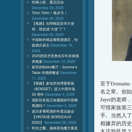
吃喝小群，重启活动
December 29, 2025
Tchin Tchin！敬岁月！
December 26, 2025
【视频】在阿根廷驻华大使
馆，我也成“大使”了？
December 25, 2025
中国标杆精品葡萄酒酒庄，怡
园酒庄易主
December 16,
2025
2025西班牙里奥哈百年庆典颁
奖晚宴
December 12, 2025
新开的Bistro餐厅：Somme’s
Table 侍酒师餐桌
December
11, 2025
至于Domaine
【视频】参加庆祝博赛家族
（BOISSET）进入中国市场
名之辈。创始人R
30 周年
December 4, 2025
Jayer的老
现阶段有真正收藏级的中国葡
萄酒吗？
December 2, 2025
可惜家族第三
波尔多葡萄酒的年度品鉴会
手。当然入了
【VINTAGE BORDEAUX
2022】
November 26, 2025
相嫌弃的历史
时光之酿，迦南美地魔方垂直
名庄勃艮第？