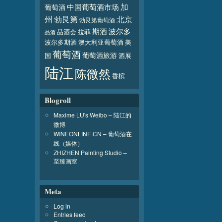
加
葡萄酒
中国葡萄酒市场
北京
州
勃艮第
勃艮第葡萄酒
波尔多
期酒
品酒会
拉菲
品酒
波尔多期酒
澳大利亚葡萄酒
美
葡萄酒
葡萄酒旅游
国
酒展
陆江
陈微然
香槟
Blogroll
Maxime LU's Weibo – 陆江的
微博
WINEONLINE.CN – 葡萄酒在
线（媒体）
ZHIZHEN Painting Studio –
至臻画室
Meta
Log in
Entries feed