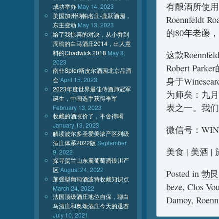
有酿酒所使用
成功举办
May 14, 2023
美国加州纳帕名庄-鹿跃酒园，
Roennfe
东主变动
May 13, 2023
的80年老藤
给了我惊喜的对决，从小乔到
周瑜的白马酒庄2014，出人意
料的Chadwick 2018
May 8,
这款Roennfe
2023
Robert 
南非Spier斯皮尔酒园北京品酒
会
April 15, 2023
身于Wines
2023年度世界最佳侍酒师冠军
为师矣：九月
诞生，中国选手获得季军
表之一。我们
February 13, 2023
收藏的酒涨价了，不舍得喝
January 13, 2023
微信号：WIN
解读波尔多圣爱美浓产区列级
酒庄体系2022版
September
美食 | 美酒 
9, 2022
探寻贺兰山东麓葡萄酒银川产
区
August 24, 2022
Posted in
勃艮
加强型葡萄酒波特收藏知识点
beze
,
Clos Vo
March 24, 2022
法国顶级酒庄地位自保，聊白
Damoy
,
Roenn
马酒庄和奥颂酒庄今天的退赛
July 10, 2021