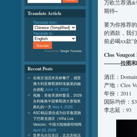
万欧兰荐酒&
期待~
Translate Article
Translate from:
要为你推荐的
的酒款，我们
Translate to:
前必喝xx款”
Powered by
Google Translate
.
Clos Vougeot
———拉图和
Recent Posts
酒庄：Domaine
在南京顶流米其林餐厅，感受
澳大利亚葡萄酒和淮扬菜的融
产地：Clos Vo
合搭配
June 15, 2026
年份：2011
视频：美食美酒和繁花，2026
国际均价：$3
永利臻典中国葡萄酒大赛颁奖
典礼的一天
May 4, 2026
李志延：93
ASC精品酒业成为拉菲集团旗
下巴斯克酒庄（Viña Los
Vascos）中国大陆独家经销商
April 30, 2026
世界马尔贝克日，北京庆祝活