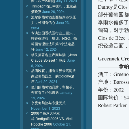
验，和产区崛起
July 11, 2024
Damoy是C
Trimbach酒庄中国行，北京品
酒晚宴
June 26, 2024
部分葡萄园都
波尔多葡萄酒直面短期市场压
季雨水偏多了
力，长期有信心
June 23,
2024
葡萄，对于勃
专访法国香槟区行业三巨头，
Clos de
聊香槟维权、培训、NGO、葡
萄园管理新法和第8个法定品
织轻袭舌面，
种
June 12, 2024
勃艮第著名生产商坤渤（Jean
Greenock Cre
Claude Boisset ）晚宴
June
————拿帕
6, 2024
品酒晚宴，拥有世界最高海拔
酒庄：Greenock
商业葡萄园之一的Colome酒
产地：Baross
庄
April 20, 2024
他们的葡萄酒品牌，和拉菲、
年份：2002
奔富有了相似遭遇
January
国际均价：$4
19, 2024
享受葡萄酒与专业无关
Robert Parke
November 1, 2023
2006年份意大利双
雄:Redigaffi 2006 VS. Vietti
Rocche 2006
October 21,
2023