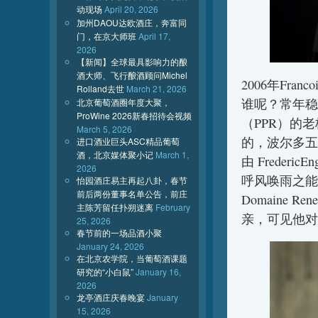
动现场
April 20, 2026
加州DAOU达欧酒庄，奔富同
门，在京大师班
April 17,
2026
【新闻】全球最具影响力的酿
酒大师、飞行酿酒顾问Michel
2006年Francoi
Rolland去世
March 21, 2026
谁呢？常年稳
北京葡萄酒圈年度大聚，
ProWine 2026新春招待会视频
（PPR）的老
March 5, 2026
的，波尔多五大
进口酒业巨头ASC精品葡萄
酒，北京媒体聚小记
March 1,
由 Freder
2026
呼风唤雨之能的
怡园酒庄易主再起八卦，春节
前后两份董事名单公告，前庄
Domaine Re
主陈芳留任扑朔迷离
February
亲，可见他对
25, 2026
春节前的一场品酒小聚
January 24, 2026
在北京农学院，当葡萄酒课题
研究的“小白鼠”
January 16,
2026
龙亭酒庄庆春晚宴
January
15, 2026