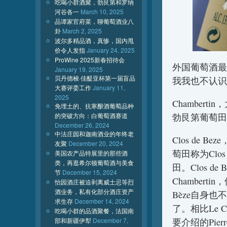
吃喝小群酒聚，勃艮第和罗纳
河谷各一
March 10, 2025
品谭家官府菜，聊葡萄酒业八
卦
March 2, 2025
波尔多精品酒，真惨，国内甩
价令人发指
January 24, 2025
ProWine 2025新春招待会
外国葡萄酒最
January 19, 2025
贝丹德梭·佳醍亚杯第一届盲品
我我也不认识
大赛评委工作
January 11,
2025
Chamber
免埋土的、抗寒酿酒葡萄品种
的突破方向：白葡萄酒赛道
勃艮第葡萄田
December 26, 2024
中法庄园和迦南酒业的年终老
Clos de
友聚
December 20, 2024
萄田称为Clos
美国农产品特展里的那些酒
类，再逛希尔顿葡萄酒与美食
田。Clos 
节
December 15, 2024
Chambertin
怡园酒庄被迫剥离威士忌等烈
酒业务，私有化部分酒庄资产
Bèze自身也
求生存
December 14, 2024
了。相比Le C
吃喝小群的品酒聚餐，法国南
部和新疆伊犁
December 7,
要介绍的Pier