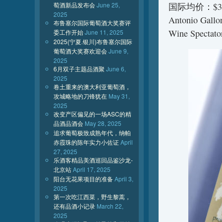
萄酒新品发布会
June 25,
国际均价：$3
2025
Antonio Gall
布鲁塞尔国际葡萄酒大奖赛评
Wine Spectat
委工作开始
June 11, 2025
2025(宁夏.银川)布鲁塞尔国际
葡萄酒大奖赛欢迎会
June 9,
2025
6月双子主题品酒聚
June 6,
2025
卷土重来的澳大利亚葡萄酒，
攻城略地的刀锋犹在
May 31,
2025
改变产区偏见的一场ASC的精
品酒品酒会
May 28, 2025
追求葡萄极致成熟年代，纳帕
赤霞珠的陈年实力小佐证
April
27, 2025
乐酒客精品美酒巡回品鉴沙龙-
北京站
April 17, 2025
阳台无花果项目的准备
April 3,
2025
第一次吃江西菜，野生黎蒿，
还有品酒小记录
March 22,
2025