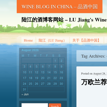
WINE BLOG IN CHINA – 品酒中国
陆江的酒博客网站 – LU Jiang's Wine B
Home
陆江（LU Jiang）
关于【品酒中国】
August 2026
Tag Archives:
M
T
W
T
F
S
S
1
2
3
4
5
6
7
8
9
10
11
12
13
14
15
16
Posted on
August 28,
17
18
19
20
21
22
23
万欧兰荐
24
25
26
27
28
29
30
31
« Jun