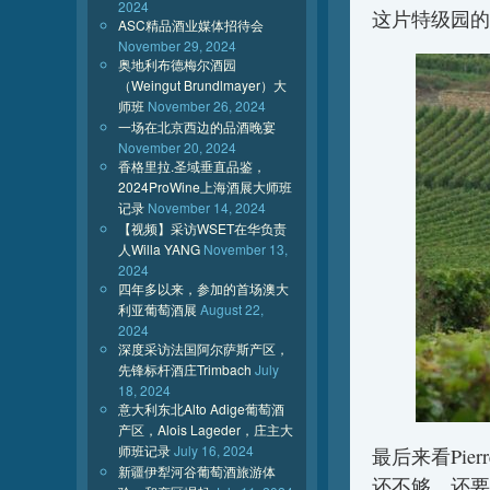
2024
这片特级园的
ASC精品酒业媒体招待会
November 29, 2024
奥地利布德梅尔酒园
（Weingut Brundlmayer）大
师班
November 26, 2024
一场在北京西边的品酒晚宴
November 20, 2024
香格里拉.圣域垂直品鉴，
2024ProWine上海酒展大师班
记录
November 14, 2024
【视频】采访WSET在华负责
人Willa YANG
November 13,
2024
四年多以来，参加的首场澳大
利亚葡萄酒展
August 22,
2024
深度采访法国阿尔萨斯产区，
先锋标杆酒庄Trimbach
July
18, 2024
意大利东北Alto Adige葡萄酒
产区，Alois Lageder，庄主大
师班记录
July 16, 2024
最后来看Pier
新疆伊犁河谷葡萄酒旅游体
还不够，还要看