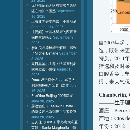
28, 2025
无醇葡萄酒为啥有需求？为啥
还在增长？困惑
September
16, 2025
上海业内好友来京，小聚品酒
September 14, 2025
【视频】米其林星厨的西班牙
橄榄主题晚宴
September 9,
自2007年起
2025
参加贝丹德梭精品酒展，遇到
造，既带来更
了Michel Bettane
September
特质。201
8, 2025
夏日品鉴小主题：法国智利名
筛选和及时采
家黑皮诺小碰撞
August 15,
口腔舌尖，坚
2025
Deux W品酒小组，小试意大
缎，走大气优
利Bolgheri产区名门之作
July
16, 2025
Chambertin, 
ProWine Beijing 2025酒展
June 30, 2025
———生于理
露纹酒庄（Leeuwin Estate）
酒庄：Pierre 
的露纹艺术系列庄主品鉴晚宴
June 28, 2025
产地：Clos de
史瓦仕（CWS）举办意大利夏
年份：2012
芮妲（Santa Margherita）葡