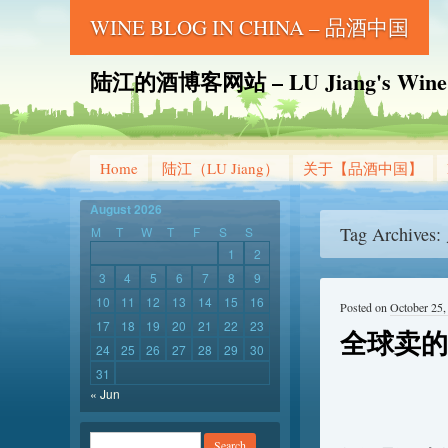
WINE BLOG IN CHINA – 品酒中国
陆江的酒博客网站 – LU Jiang's Wine B
Home
陆江（LU Jiang）
关于【品酒中国】
August 2026
Tag Archives:
M
T
W
T
F
S
S
1
2
3
4
5
6
7
8
9
10
11
12
13
14
15
16
Posted on
October 25,
17
18
19
20
21
22
23
全球卖的
24
25
26
27
28
29
30
31
« Jun