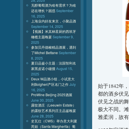
28, 2025
无醇葡萄酒为啥有需求？为啥
还在增长？困惑
September
16, 2025
上海业内好友来京，小聚品酒
September 14, 2025
【视频】米其林星厨的西班牙
橄榄主题晚宴
September 9,
2025
参加贝丹德梭精品酒展，遇到
了Michel Bettane
September
8, 2025
夏日品鉴小主题：法国智利名
家黑皮诺小碰撞
August 15,
2025
Deux W品酒小组，小试意大
利Bolgheri产区名门之作
July
始于1842
16, 2025
都的酒乡伏见
ProWine Beijing 2025酒展
June 30, 2025
伏见之战的舞
露纹酒庄（Leeuwin Estate）
极大不同。滩
的露纹艺术系列庄主品鉴晚宴
June 28, 2025
雅柔润，故有
史瓦仕（CWS）举办意大利夏
芮妲（Santa Margherita）葡