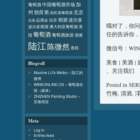
加
葡萄酒
中国葡萄酒市场
北京
州
勃艮第
勃艮第葡萄酒
波尔多
期酒
品酒会
拉菲
品酒
哦对了，你问
波尔多期酒
澳大利亚葡萄酒
美
葡萄酒
任的告诉你，
葡萄酒旅游
国
酒展
陆江
陈微然
微信号：WIN
香槟
美食 | 美酒 
Blogroll
、关注我们
Maxime LU's Weibo – 陆江的
微博
Posted in
SE
WINEONLINE.CN – 葡萄酒在
线（媒体）
竹梅
,
清酒
,
ZHIZHEN Painting Studio –
至臻画室
Meta
Log in
Entries feed