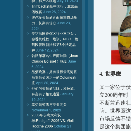
验，和产区崛起
July 11, 2024
Trimbach酒庄中国行，北京品
酒晚宴
June 26, 2024
波尔多葡萄酒直面短期市场压
力，长期有信心
June 23,
2024
专访法国香槟区行业三巨头，
聊香槟维权、培训、NGO、葡
萄园管理新法和第8个法定品
种
June 12, 2024
勃艮第著名生产商坤渤（Jean
Claude Boisset ）晚宴
June
6, 2024
品酒晚宴，拥有世界最高海拔
4. 世界鹰
商业葡萄园之一的Colome酒
庄
April 20, 2024
又一家位于伏
他们的葡萄酒品牌，和拉菲、
奔富有了相似遭遇
January
立200周年
19, 2024
不断兼迅速壮
享受葡萄酒与专业无关
牌。世界鹰这
November 1, 2023
2006年份意大利双
市场反馈不错
雄:Redigaffi 2006 VS. Vietti
是这个集团旗
Rocche 2006
October 21,
2023