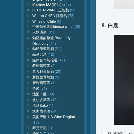
Maxime LU (陆江)
(246)
SERIEN WANG 王智慧
(99)
Weiran CHEN 陈微然
(78)
Wines of Chile
(5)
8. 白鹿
中国葡萄酒Chinese wine
(26)
人物访谈
(31)
勃艮第的旅途 Burgundy
Discovery
(24)
勃艮第葡萄酒
(21)
品酒记录
(12)
媒体合作与报道
(47)
希腊葡萄酒
(2)
意大利葡萄酒
(20)
新西兰葡萄酒
(5)
智利葡萄酒
(4)
杂谈
(21)
法国产区
(33)
波尔多期酒
(13)
清酒Sake
(1)
澳洲葡萄酒
(24)
美国产区-US Wine Region
(16)
舞雯弄墨
(1)
葡萄牙产区
(7)