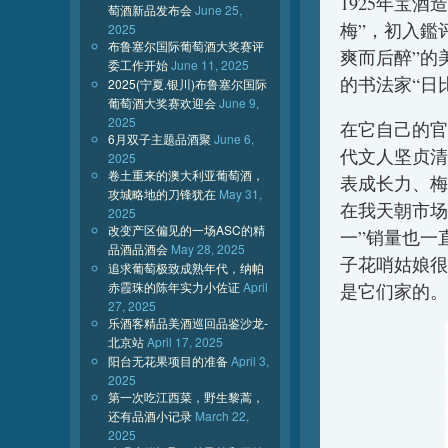
1925年宝
萄酒新品发布会
June 25,
梅”，初入鑑
2025
布鲁塞尔国际葡萄酒大奖赛评
爽而后醉”的
委工作开始
June 11, 2025
的书法家“日
2025(宁夏.银川)布鲁塞尔国际
葡萄酒大奖赛欢迎会
June 9,
2025
在它自己的官
6月双子主题品酒聚
June 6,
代文人坚贞清
2025
卷土重来的澳大利亚葡萄酒，
表成长力、梅
攻城略地的刀锋犹在
May 31,
在我天朝市场
2025
改变产区偏见的一场ASC的精
一”销量也一
品酒品酒会
May 28, 2025
子花哨姑娘很
追求葡萄极致成熟年代，纳帕
赤霞珠的陈年实力小佐证
April
是它们家的。
27, 2025
乐酒客精品美酒巡回品鉴沙龙-
北京站
April 17, 2025
阳台无花果项目的准备
April 3,
2025
第一次吃江西菜，野生黎蒿，
还有品酒小记录
March 22,
2025