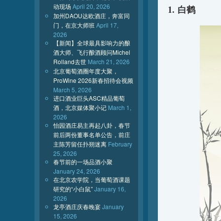
动现场
April 20, 2026
1. 白鹤
加州DAOU达欧酒庄，奔富同
门，在京大师班
April 17,
2026
【新闻】全球最具影响力的酿
酒大师、飞行酿酒顾问Michel
Rolland去世
March 21, 2026
北京葡萄酒圈年度大聚，
ProWine 2026新春招待会视频
March 5, 2026
进口酒业巨头ASC精品葡萄
酒，北京媒体聚小记
March 1,
2026
怡园酒庄易主再起八卦，春节
前后两份董事名单公告，前庄
主陈芳留任扑朔迷离
February
25, 2026
春节前的一场品酒小聚
January 24, 2026
在北京农学院，当葡萄酒课题
研究的“小白鼠”
January 16,
2026
龙亭酒庄庆春晚宴
January
15, 2026