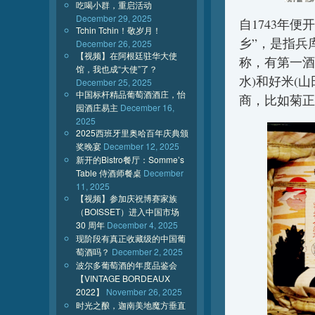
吃喝小群，重启活动
December 29, 2025
自1743年
Tchin Tchin！敬岁月！
乡”，是指兵
December 26, 2025
【视频】在阿根廷驻华大使
称，有第一酒
馆，我也成“大使”了？
水)和好米(
December 25, 2025
中国标杆精品葡萄酒酒庄，怡
商，比如菊正
园酒庄易主
December 16,
2025
2025西班牙里奥哈百年庆典颁
奖晚宴
December 12, 2025
新开的Bistro餐厅：Somme’s
Table 侍酒师餐桌
December
11, 2025
【视频】参加庆祝博赛家族
（BOISSET）进入中国市场
30 周年
December 4, 2025
现阶段有真正收藏级的中国葡
萄酒吗？
December 2, 2025
波尔多葡萄酒的年度品鉴会
【VINTAGE BORDEAUX
2022】
November 26, 2025
时光之酿，迦南美地魔方垂直