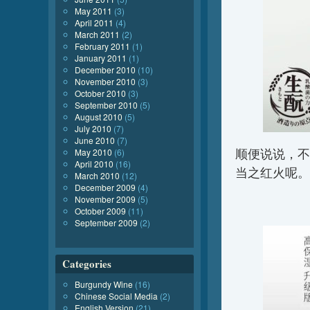
May 2011
(3)
April 2011
(4)
March 2011
(2)
February 2011
(1)
January 2011
(1)
December 2010
(10)
November 2010
(3)
October 2010
(3)
September 2010
(5)
August 2010
(5)
July 2010
(7)
June 2010
(7)
顺便说说，不
May 2010
(6)
April 2010
(16)
当之红火呢。
March 2010
(12)
December 2009
(4)
November 2009
(5)
October 2009
(11)
September 2009
(2)
Categories
Burgundy Wine
(16)
Chinese Social Media
(2)
English Version
(21)