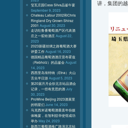
讲，集团的越
玺瓦庄园Casa Silva品鉴午宴
September 9, 2023
Chateau Latour 2002和Chris
Ringland Dry Grown Shiraz
2001
August 30, 2023
走访吐鲁番葡萄酒产区代表酒
庄之一驼铃酒庄
August 22,
2023
2023新疆丝绸之路葡萄酒大赛
评委工作
August 16, 2023
德国精品葡萄酒酒庄雷布霍兹
（Rebholz）的品鉴会
August
14, 2023
西西里岛埃特纳（Etna）火山
舌尖半日游
August 5, 2023
第20届月月会饮北京站品酒会
记录，一些有意思的酒
July
30, 2023
ProWine Beijing 2023酒展里
的明星们
June 14, 2023
马克西米诺葡萄酒垂直年份媒
体晚宴，在智利驻华使馆成功
举办
May 24, 2023
新西兰葡萄酒推广路演北京站