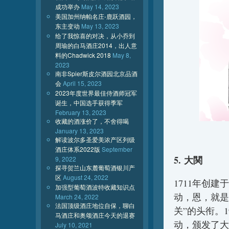
成功举办
May 14, 2023
美国加州纳帕名庄-鹿跃酒园，
东主变动
May 13, 2023
给了我惊喜的对决，从小乔到
周瑜的白马酒庄2014，出人意
料的Chadwick 2018
May 8,
2023
南非Spier斯皮尔酒园北京品酒
会
April 15, 2023
2023年度世界最佳侍酒师冠军
诞生，中国选手获得季军
February 13, 2023
收藏的酒涨价了，不舍得喝
January 13, 2023
解读波尔多圣爱美浓产区列级
酒庄体系2022版
September
5. 大関
9, 2022
探寻贺兰山东麓葡萄酒银川产
区
August 24, 2022
1711年创
加强型葡萄酒波特收藏知识点
动，恩，就是
March 24, 2022
法国顶级酒庄地位自保，聊白
关”的头衔。
马酒庄和奥颂酒庄今天的退赛
动，颁发了大
July 10, 2021