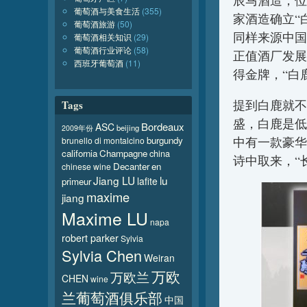
辰马酒造，位
葡萄酒与美食生活
(355)
家酒造确立“
葡萄酒旅游
(50)
同样来源中国
葡萄酒相关知识
(29)
葡萄酒行业评论
(58)
正值酒厂发展
西班牙葡萄酒
(11)
得金牌，“白
提到白鹿就不
Tags
盛，白鹿是低
Bordeaux
ASC
beijing
2009年份
burgundy
中有一款豪华
brunello di montalcino
california
Champagne
china
诗中取来，“
Decanter
en
chinese wine
Jiang LU
lu
lafite
primeur
maxime
jiang
Maxime LU
napa
robert parker
Sylvia
Sylvia Chen
Weiran
万欧
万欧兰
CHEN
wine
兰葡萄酒俱乐部
中国