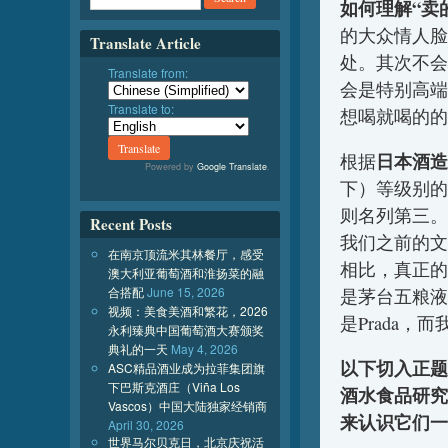
如何理解“卖
的大众情人脸
Translate Article
处。其次不会
Translate from:
会是特别高端
Translate to:
想喝就喝的的
日本酒造
根据
Powered by
Google Translate
.
下）等级别的
则名列第三。
Recent Posts
我们之前的文
在南京顶流米其林餐厅，感受
相比，真正的
澳大利亚葡萄酒和淮扬菜的融
合搭配
June 15, 2026
是茅台五粮液
视频：美食美酒和繁花，2026
是Prada，
永利臻典中国葡萄酒大赛颁奖
典礼的一天
May 4, 2026
以下切入正题
ASC精品酒业成为拉菲集团旗
下巴斯克酒庄（Viña Los
酒水食品研究
Vascos）中国大陆独家经销商
来认识它们一
April 30, 2026
世界马尔贝克日，北京庆祝活