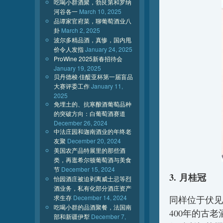
吃喝小群酒聚，勃艮第和罗纳
河谷各一
March 10, 2025
品谭家官府菜，聊葡萄酒业八
卦
March 2, 2025
波尔多精品酒，真惨，国内甩
价令人发指
January 24, 2025
ProWine 2025新春招待会
January 19, 2025
贝丹德梭·佳醍亚杯第一届盲品
大赛评委工作
January 11,
2025
免埋土的、抗寒酿酒葡萄品种
的突破方向：白葡萄酒赛道
December 26, 2024
中法庄园和迦南酒业的年终老
友聚
December 20, 2024
美国农产品特展里的那些酒
类，再逛希尔顿葡萄酒与美食
节
December 15, 2024
3. 月桂冠
怡园酒庄被迫剥离威士忌等烈
酒业务，私有化部分酒庄资产
求生存
December 14, 2024
同样位于伏见
吃喝小群的品酒聚餐，法国南
400年的古
部和新疆伊犁
December 7,