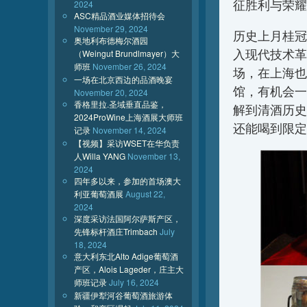
征胜利与荣耀
2024
ASC精品酒业媒体招待会
November 29, 2024
历史上月桂冠
奥地利布德梅尔酒园
入现代技术革
（Weingut Brundlmayer）大
师班
November 26, 2024
场，在上海也
一场在北京西边的品酒晚宴
馆，有机会一
November 20, 2024
香格里拉.圣域垂直品鉴，
解到清酒历史
2024ProWine上海酒展大师班
还能喝到限定
记录
November 14, 2024
【视频】采访WSET在华负责
人Willa YANG
November 13,
2024
四年多以来，参加的首场澳大
利亚葡萄酒展
August 22,
2024
深度采访法国阿尔萨斯产区，
先锋标杆酒庄Trimbach
July
18, 2024
意大利东北Alto Adige葡萄酒
产区，Alois Lageder，庄主大
师班记录
July 16, 2024
新疆伊犁河谷葡萄酒旅游体