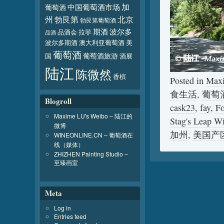
加
葡萄酒
中国葡萄酒市场
北京
州
勃艮第
勃艮第葡萄酒
波尔多
期酒
品酒会
拉菲
品酒
波尔多期酒
澳大利亚葡萄酒
美
葡萄酒
葡萄酒旅游
国
酒展
陆江
陈微然
香槟
Posted in
Max
食生活
,
葡萄
Blogroll
cask23
,
fay
,
Fo
Maxime LU's Weibo – 陆江的
Stag's Leap Wi
微博
加州
,
美国产
WINEONLINE.CN – 葡萄酒在
线（媒体）
ZHIZHEN Painting Studio –
至臻画室
Meta
Log in
Entries feed