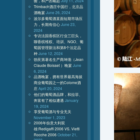
验，和产区崛起
July 11, 2024
Trimbach酒庄中国行，北京品
酒晚宴
June 26, 2024
波尔多葡萄酒直面短期市场压
力，长期有信心
June 23,
2024
专访法国香槟区行业三巨头，
聊香槟维权、培训、NGO、葡
萄园管理新法和第8个法定品
种
June 12, 2024
勃艮第著名生产商坤渤（Jean
Claude Boisset ）晚宴
June
6, 2024
品酒晚宴，拥有世界最高海拔
商业葡萄园之一的Colome酒
庄
April 20, 2024
他们的葡萄酒品牌，和拉菲、
奔富有了相似遭遇
January
19, 2024
享受葡萄酒与专业无关
November 1, 2023
2006年份意大利双
雄:Redigaffi 2006 VS. Vietti
Rocche 2006
October 21,
2023