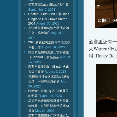
玺瓦庄园Casa Silva品鉴午宴
September 9, 2023
Chateau Latour 2002和Chris
Ringland Dry Grown Shiraz
2001
August 30, 2023
走访吐鲁番葡萄酒产区代表酒
庄之一驼铃酒庄
August 22,
2023
酒窖里还有一
2023新疆丝绸之路葡萄酒大赛
评委工作
August 16, 2023
人Warren
德国精品葡萄酒酒庄雷布霍兹
叫“Honey 
（Rebholz）的品鉴会
August
14, 2023
西西里岛埃特纳（Etna）火山
舌尖半日游
August 5, 2023
第20届月月会饮北京站品酒会
记录，一些有意思的酒
July
30, 2023
ProWine Beijing 2023酒展里
的明星们
June 14, 2023
马克西米诺葡萄酒垂直年份媒
体晚宴，在智利驻华使馆成功
举办
May 24, 2023
新西兰葡萄酒推广路演北京站