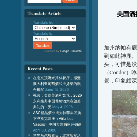
美国酒扬名
Translate Article
Translate from:
Translate to:
加州纳帕有鹿
Powered by
Google Translate
.
到如此神鹿。
头，可惜是没
Recent Posts
（Condo
在南京顶流米其林餐厅，感受
景，印象颇深
澳大利亚葡萄酒和淮扬菜的融
合搭配
June 15, 2026
视频：美食美酒和繁花，2026
永利臻典中国葡萄酒大赛颁奖
典礼的一天
May 4, 2026
ASC精品酒业成为拉菲集团旗
下巴斯克酒庄（Viña Los
Vascos）中国大陆独家经销商
April 30, 2026
世界马尔贝克日，北京庆祝活