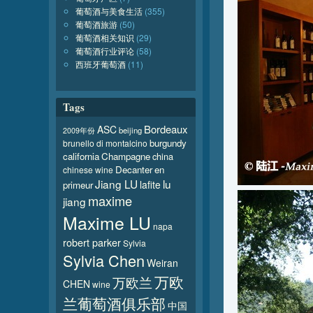
葡萄酒与美食生活
(355)
葡萄酒旅游
(50)
葡萄酒相关知识
(29)
葡萄酒行业评论
(58)
西班牙葡萄酒
(11)
Tags
Bordeaux
ASC
beijing
2009年份
burgundy
brunello di montalcino
california
Champagne
china
Decanter
en
chinese wine
Jiang LU
lu
lafite
primeur
maxime
jiang
Maxime LU
napa
robert parker
Sylvia
Sylvia Chen
Weiran
万欧
万欧兰
CHEN
wine
兰葡萄酒俱乐部
中国