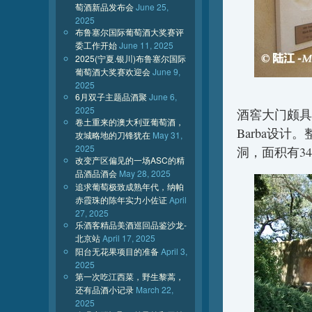
萄酒新品发布会
June 25,
2025
布鲁塞尔国际葡萄酒大奖赛评
委工作开始
June 11, 2025
2025(宁夏.银川)布鲁塞尔国际
葡萄酒大奖赛欢迎会
June 9,
2025
6月双子主题品酒聚
June 6,
2025
酒窖大门颇具特
卷土重来的澳大利亚葡萄酒，
Barba设计
攻城略地的刀锋犹在
May 31,
2025
洞，面积有34
改变产区偏见的一场ASC的精
品酒品酒会
May 28, 2025
追求葡萄极致成熟年代，纳帕
赤霞珠的陈年实力小佐证
April
27, 2025
乐酒客精品美酒巡回品鉴沙龙-
北京站
April 17, 2025
阳台无花果项目的准备
April 3,
2025
第一次吃江西菜，野生黎蒿，
还有品酒小记录
March 22,
2025