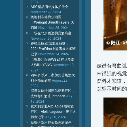
2024
ASC精品酒业媒体招待会
November 29, 2024
奥地利布德梅尔酒园
（Weingut Brundlmayer）大
师班
November 26, 2024
一场在北京西边的品酒晚宴
November 20, 2024
香格里拉.圣域垂直品鉴，
2024ProWine上海酒展大师班
记录
November 14, 2024
【视频】采访WSET在华负责
走进有弯曲弧
人Willa YANG
November 13,
2024
来很强的视觉
四年多以来，参加的首场澳大
资料才知道，是演
利亚葡萄酒展
August 22,
2024
以标示时间的
深度采访法国阿尔萨斯产区，
先锋标杆酒庄Trimbach
July
18, 2024
意大利东北Alto Adige葡萄酒
产区，Alois Lageder，庄主大
师班记录
July 16, 2024
新疆伊犁河谷葡萄酒旅游体