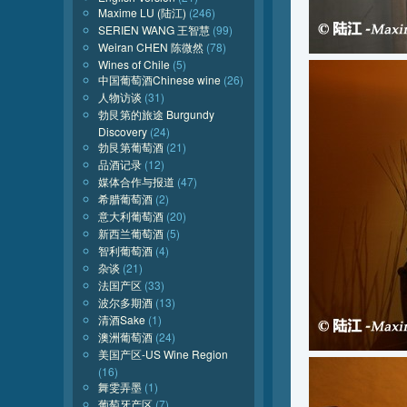
Maxime LU (陆江)
(246)
SERIEN WANG 王智慧
(99)
Weiran CHEN 陈微然
(78)
Wines of Chile
(5)
中国葡萄酒Chinese wine
(26)
人物访谈
(31)
勃艮第的旅途 Burgundy
Discovery
(24)
勃艮第葡萄酒
(21)
品酒记录
(12)
媒体合作与报道
(47)
希腊葡萄酒
(2)
意大利葡萄酒
(20)
新西兰葡萄酒
(5)
智利葡萄酒
(4)
杂谈
(21)
法国产区
(33)
波尔多期酒
(13)
清酒Sake
(1)
澳洲葡萄酒
(24)
美国产区-US Wine Region
(16)
舞雯弄墨
(1)
葡萄牙产区
(7)