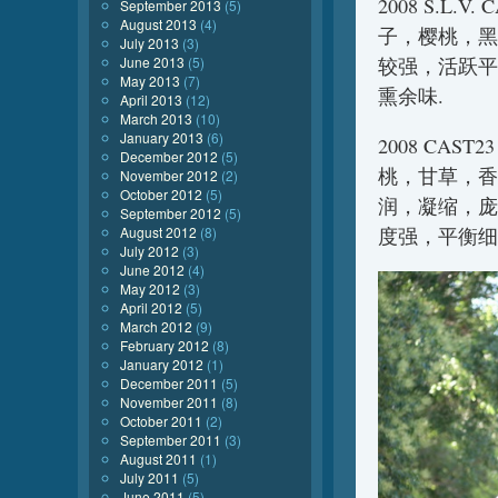
2008 S.L.
September 2013
(5)
August 2013
(4)
子，樱桃，黑
July 2013
(3)
较强，活跃平
June 2013
(5)
May 2013
(7)
熏余味.
April 2013
(12)
March 2013
(10)
January 2013
(6)
2008 CAS
December 2012
(5)
桃，甘草，香
November 2012
(2)
October 2012
(5)
润，凝缩，庞
September 2012
(5)
度强，平衡细
August 2012
(8)
July 2012
(3)
June 2012
(4)
May 2012
(3)
April 2012
(5)
March 2012
(9)
February 2012
(8)
January 2012
(1)
December 2011
(5)
November 2011
(8)
October 2011
(2)
September 2011
(3)
August 2011
(1)
July 2011
(5)
June 2011
(5)