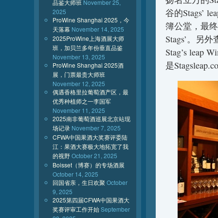
品鉴大师班
November 25,
谷的Stags’
2025
ProWine Shanghai 2025，今
簿公堂，最终
天落幕
November 14, 2025
Stags’
2025ProWine上海酒展大师
班，加贝兰多年份垂直品鉴
Stag’s leap 
November 13, 2025
是Stagsleap.
ProWine Shanghai 2025酒
展，门票最贵大师班
November 12, 2025
偶遇香格里拉葡萄酒产区，最
优秀种植师之一李国军
November 11, 2025
2025南非葡萄酒巡展北京站现
场记录
November 7, 2025
CFWA中国果酒大奖赛评委陆
江：果酒大赛极大地拓宽了我
的视野
October 21, 2025
Boisset（博赛）的专场酒展
October 14, 2025
回国省亲，生日欢聚
October
9, 2025
2025第四届CFWA中国果酒大
奖赛评审工作开始
September