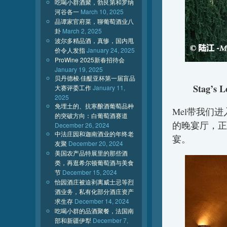
吃喝小群酒聚，勃艮第和罗纳
河谷各一
March 10, 2025
品谭家官府菜，聊葡萄酒业八
卦
March 2, 2025
波尔多精品酒，真惨，国内甩
价令人发指
January 24, 2025
ProWine 2025新春招待会
January 19, 2025
贝丹德梭·佳醍亚杯第一届盲品
Stag’s
大赛评委工作
January 11,
2025
免埋土的、抗寒酿酒葡萄品种
Mel带我们
的突破方向：白葡萄酒赛道
的晚宴厅，正
December 26, 2024
中法庄园和迦南酒业的年终老
宴。
友聚
December 20, 2024
美国农产品特展里的那些酒
类，再逛希尔顿葡萄酒与美食
节
December 15, 2024
怡园酒庄被迫剥离威士忌等烈
酒业务，私有化部分酒庄资产
求生存
December 14, 2024
吃喝小群的品酒聚餐，法国南
部和新疆伊犁
December 7,