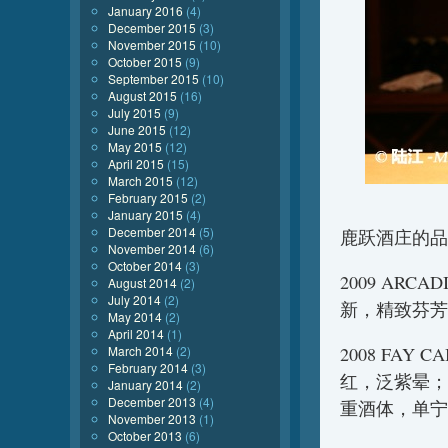
January 2016
(4)
December 2015
(3)
November 2015
(10)
October 2015
(9)
September 2015
(10)
August 2015
(16)
July 2015
(9)
June 2015
(12)
May 2015
(12)
April 2015
(15)
March 2015
(12)
February 2015
(2)
January 2015
(4)
December 2014
(5)
鹿跃酒庄的品
November 2014
(6)
October 2014
(3)
2009 ARC
August 2014
(2)
July 2014
(2)
新，精致芬芳
May 2014
(2)
April 2014
(1)
2008 FAY
March 2014
(2)
February 2014
(3)
红，泛紫晕；
January 2014
(2)
December 2013
(4)
重酒体，单宁
November 2013
(1)
October 2013
(6)