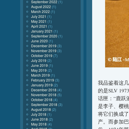
September 2022
(1)
August 2022
(1)
March 2022
(1)
July 2021
(1)
May 2021
(1)
April 2021
(1)
January 2021
(1)
September 2020
(1)
June 2020
(1)
December 2019
(3)
November 2019
(3)
October 2019
(7)
July 2019
(2)
June 2019
(1)
May 2019
(2)
March 2019
(1)
February 2019
(3)
我品鉴着这几
January 2019
(2)
的是SLV 1
December 2018
(4)
November 2018
(5)
话匣：“鹿跃
October 2018
(4)
September 2018
(3)
是李子、樱桃
August 2018
(2)
将它们换成了
July 2018
(1)
June 2018
(2)
产。而参加巴
May 2018
(4)
April 2018
(2)