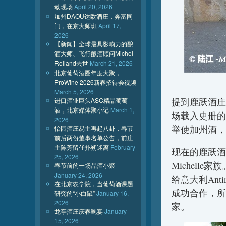
动现场
April 20, 2026
加州DAOU达欧酒庄，奔富同
门，在京大师班
April 17,
2026
【新闻】全球最具影响力的酿
酒大师、飞行酿酒顾问Michel
Rolland去世
March 21, 2026
北京葡萄酒圈年度大聚，
ProWine 2026新春招待会视频
March 5, 2026
提到鹿跃酒庄
进口酒业巨头ASC精品葡萄
酒，北京媒体聚小记
March 1,
场载入史册的
2026
举使加州酒，
怡园酒庄易主再起八卦，春节
前后两份董事名单公告，前庄
主陈芳留任扑朔迷离
February
现在的鹿跃酒庄
25, 2026
Michelle
春节前的一场品酒小聚
January 24, 2026
给意大利Antin
在北京农学院，当葡萄酒课题
成功合作，所
研究的“小白鼠”
January 16,
2026
家。
龙亭酒庄庆春晚宴
January
15, 2026