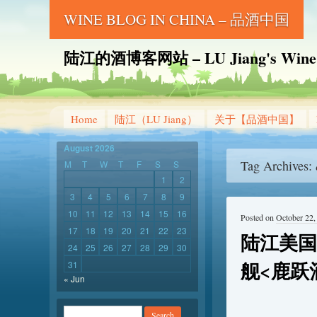
WINE BLOG IN CHINA – 品酒中国
陆江的酒博客网站 – LU Jiang's Wine B
Home
陆江（LU Jiang）
关于【品酒中国】
August 2026
Tag Archives:
M
T
W
T
F
S
S
1
2
3
4
5
6
7
8
9
10
11
12
13
14
15
16
Posted on
October 22,
17
18
19
20
21
22
23
陆江美国
24
25
26
27
28
29
30
舰<鹿跃酒庄S
31
« Jun