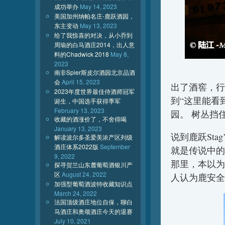
成功举办
May 14, 2023
美国加州纳帕名庄-鹿跃酒园，
东主变动
May 13, 2023
给了我惊喜的对决，从小乔到
周瑜的白马酒庄2014，出人意
料的Chadwick 2018
May 8,
2023
南非Spier斯皮尔酒园北京品酒
会
April 15, 2023
出了酒窖，行
2023年度世界最佳侍酒师冠军
到“这里能看
诞生，中国选手获得季军
February 13, 2023
园。 树丛挡
收藏的酒涨价了，不舍得喝
January 13, 2023
说到鹿跃Stag
解读波尔多圣爱美浓产区列级
酒庄体系2022版
September
就是传说中的鹿
9, 2022
那里，本以为
探寻贺兰山东麓葡萄酒银川产
区
August 24, 2022
人认为鹿安全
加强型葡萄酒波特收藏知识点
March 24, 2022
法国顶级酒庄地位自保，聊白
马酒庄和奥颂酒庄今天的退赛
July 10, 2021