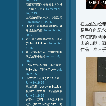
28, 2025
无醇葡萄酒为啥有需求？为啥
还在增长？困惑
September
16, 2025
上海业内好友来京，小聚品酒
September 14, 2025
在品酒室经理M
【视频】米其林星厨的西班牙
是手印的纪念
橄榄主题晚宴
September 9,
2025
作过的酿酒师
参加贝丹德梭精品酒展，遇到
出的贡献，酒
了Michel Bettane
September
8, 2025
作品 -“岁月手
夏日品鉴小主题：法国智利名
家黑皮诺小碰撞
August 15,
2025
Deux W品酒小组，小试意大
利Bolgheri产区名门之作
July
16, 2025
ProWine Beijing 2025酒展
June 30, 2025
露纹酒庄（Leeuwin Estate）
的露纹艺术系列庄主品鉴晚宴
June 28, 2025
史瓦仕（CWS）举办意大利夏
芮妲（Santa Margherita）葡