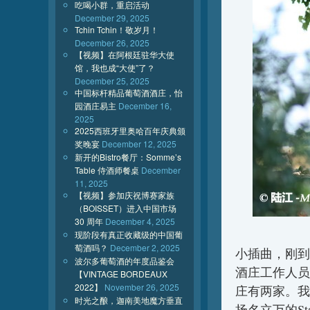
吃喝小群，重启活动
December 29, 2025
Tchin Tchin！敬岁月！
December 26, 2025
【视频】在阿根廷驻华大使
馆，我也成“大使”了？
December 25, 2025
中国标杆精品葡萄酒酒庄，怡
园酒庄易主
December 16,
2025
2025西班牙里奥哈百年庆典颁
奖晚宴
December 12, 2025
新开的Bistro餐厅：Somme’s
Table 侍酒师餐桌
December
11, 2025
【视频】参加庆祝博赛家族
（BOISSET）进入中国市场
30 周年
December 4, 2025
现阶段有真正收藏级的中国葡
萄酒吗？
December 2, 2025
小插曲，刚到
波尔多葡萄酒的年度品鉴会
酒庄工作人员
【VINTAGE BORDEAUX
2022】
November 26, 2025
庄有两家。我
时光之酿，迦南美地魔方垂直
扬名立万的Sta