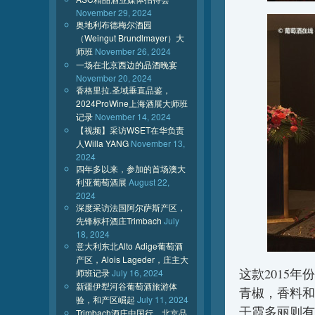
November 29, 2024
奥地利布德梅尔酒园
（Weingut Brundlmayer）大
师班
November 26, 2024
一场在北京西边的品酒晚宴
November 20, 2024
香格里拉.圣域垂直品鉴，
2024ProWine上海酒展大师班
记录
November 14, 2024
【视频】采访WSET在华负责
人Willa YANG
November 13,
2024
四年多以来，参加的首场澳大
利亚葡萄酒展
August 22,
2024
深度采访法国阿尔萨斯产区，
先锋标杆酒庄Trimbach
July
18, 2024
意大利东北Alto Adige葡萄酒
产区，Alois Lageder，庄主大
这款2015
师班记录
July 16, 2024
新疆伊犁河谷葡萄酒旅游体
青椒，香料和
验，和产区崛起
July 11, 2024
干霞多丽则有
Trimbach酒庄中国行，北京品