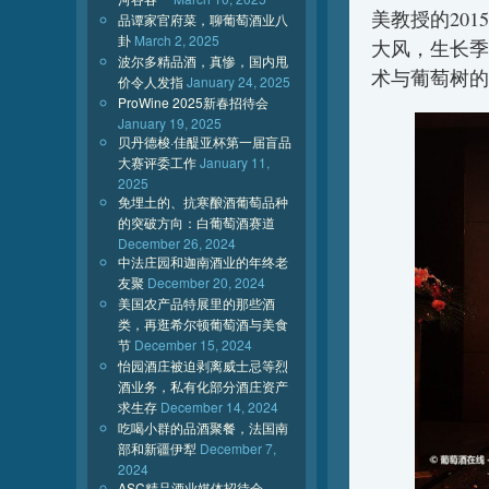
美教授的20
品谭家官府菜，聊葡萄酒业八
卦
March 2, 2025
大风，生长季
波尔多精品酒，真惨，国内甩
术与葡萄树的
价令人发指
January 24, 2025
ProWine 2025新春招待会
January 19, 2025
贝丹德梭·佳醍亚杯第一届盲品
大赛评委工作
January 11,
2025
免埋土的、抗寒酿酒葡萄品种
的突破方向：白葡萄酒赛道
December 26, 2024
中法庄园和迦南酒业的年终老
友聚
December 20, 2024
美国农产品特展里的那些酒
类，再逛希尔顿葡萄酒与美食
节
December 15, 2024
怡园酒庄被迫剥离威士忌等烈
酒业务，私有化部分酒庄资产
求生存
December 14, 2024
吃喝小群的品酒聚餐，法国南
部和新疆伊犁
December 7,
2024
ASC精品酒业媒体招待会