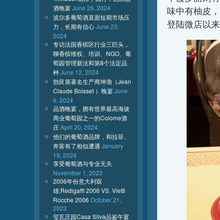
酒晚宴
June 26, 2024
味中有柚皮，
波尔多葡萄酒直面短期市场压
登陆微店以来
力，长期有信心
June 23,
2024
专访法国香槟区行业三巨头，
聊香槟维权、培训、NGO、葡
萄园管理新法和第8个法定品
种
June 12, 2024
勃艮第著名生产商坤渤（Jean
Claude Boisset ）晚宴
June
6, 2024
品酒晚宴，拥有世界最高海拔
商业葡萄园之一的Colome酒
庄
April 20, 2024
他们的葡萄酒品牌，和拉菲、
奔富有了相似遭遇
January
19, 2024
享受葡萄酒与专业无关
November 1, 2023
2006年份意大利双
雄:Redigaffi 2006 VS. Vietti
Rocche 2006
October 21,
2023
玺瓦庄园Casa Silva品鉴午宴