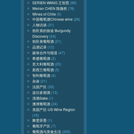
SERIEN WANG 王智慧
(99)
Weiran CHEN 陈微然
(78)
Wines of Chile
(5)
中国葡萄酒Chinese wine
(26)
人物访谈
(31)
勃艮第的旅途 Burgundy
Discovery
(24)
勃艮第葡萄酒
(21)
品酒记录
(12)
媒体合作与报道
(47)
希腊葡萄酒
(2)
意大利葡萄酒
(20)
新西兰葡萄酒
(5)
智利葡萄酒
(4)
杂谈
(21)
法国产区
(33)
波尔多期酒
(13)
清酒Sake
(1)
澳洲葡萄酒
(24)
美国产区-US Wine Region
(16)
舞雯弄墨
(1)
葡萄牙产区
(7)
葡萄酒与美食生活
(355)