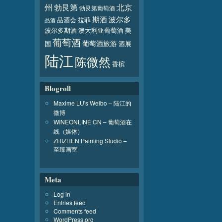
北京
州
勃艮第
勃艮第葡萄酒
波尔多
期酒
品酒会
拉菲
品酒
波尔多期酒
澳大利亚葡萄酒
美
葡萄酒
葡萄酒旅游
国
酒展
陆江
陈微然
香槟
Blogroll
Maxime LU's Weibo – 陆江的
微博
WINEONLINE.CN – 葡萄酒在
线（媒体）
ZHIZHEN Painting Studio –
至臻画室
Meta
Log in
Entries feed
Comments feed
WordPress.org