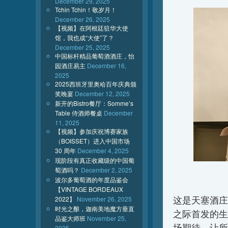
December 29, 2025
Tchin Tchin！敬岁月！
December 26, 2025
【视频】在阿根廷驻华大使
馆，我也成“大使”了？
December 25, 2025
中国标杆精品葡萄酒酒庄，怡
园酒庄易主
December 16,
2025
2025西班牙里奥哈百年庆典颁
奖晚宴
December 12, 2025
新开的Bistro餐厅：Somme’s
Table 侍酒师餐桌
December
11, 2025
【视频】参加庆祝博赛家族
（BOISSET）进入中国市场
30 周年
December 4, 2025
现阶段有真正收藏级的中国葡
萄酒吗？
December 2, 2025
波尔多葡萄酒的年度品鉴会
【VINTAGE BORDEAUX
这是天塞酒庄
2022】
November 26, 2025
时光之酿，迦南美地魔方垂直
之际首发的生
品鉴大师班
November 25,
场期待，让所
2025