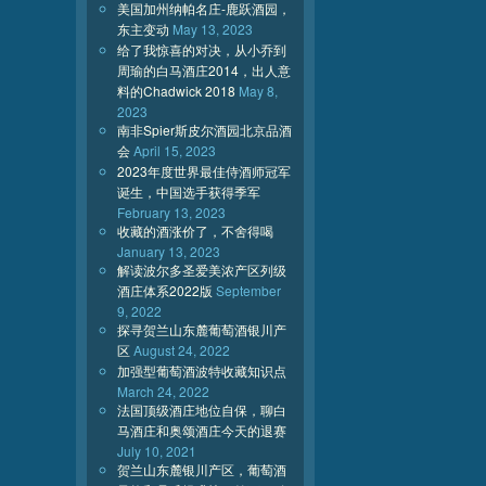
美国加州纳帕名庄-鹿跃酒园，
东主变动
May 13, 2023
给了我惊喜的对决，从小乔到
周瑜的白马酒庄2014，出人意
料的Chadwick 2018
May 8,
2023
南非Spier斯皮尔酒园北京品酒
会
April 15, 2023
2023年度世界最佳侍酒师冠军
诞生，中国选手获得季军
February 13, 2023
收藏的酒涨价了，不舍得喝
January 13, 2023
解读波尔多圣爱美浓产区列级
酒庄体系2022版
September
9, 2022
探寻贺兰山东麓葡萄酒银川产
区
August 24, 2022
加强型葡萄酒波特收藏知识点
March 24, 2022
法国顶级酒庄地位自保，聊白
马酒庄和奥颂酒庄今天的退赛
July 10, 2021
贺兰山东麓银川产区，葡萄酒