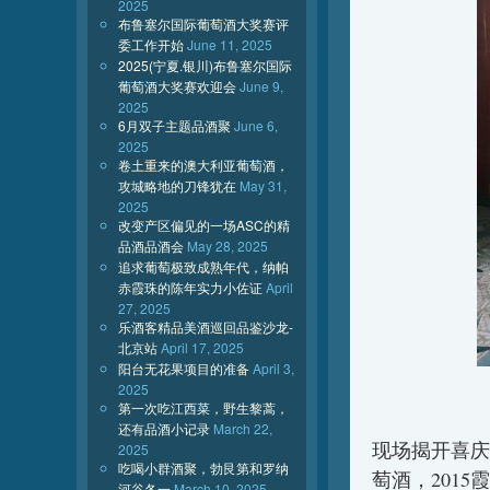
2025
布鲁塞尔国际葡萄酒大奖赛评
委工作开始
June 11, 2025
2025(宁夏.银川)布鲁塞尔国际
葡萄酒大奖赛欢迎会
June 9,
2025
6月双子主题品酒聚
June 6,
2025
卷土重来的澳大利亚葡萄酒，
攻城略地的刀锋犹在
May 31,
2025
改变产区偏见的一场ASC的精
品酒品酒会
May 28, 2025
追求葡萄极致成熟年代，纳帕
赤霞珠的陈年实力小佐证
April
27, 2025
乐酒客精品美酒巡回品鉴沙龙-
北京站
April 17, 2025
阳台无花果项目的准备
April 3,
2025
第一次吃江西菜，野生黎蒿，
还有品酒小记录
March 22,
现场揭开喜庆
2025
吃喝小群酒聚，勃艮第和罗纳
萄酒，201
河谷各一
March 10, 2025