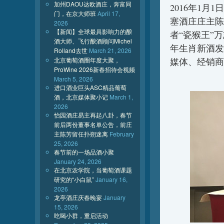
加州DAOU达欧酒庄，奔富同
2016年1
门，在京大师班
April 17,
塞酒庄庄主陈
2026
【新闻】全球最具影响力的酿
者“瓷猴王”
酒大师、飞行酿酒顾问Michel
年生肖新酒发
Rolland去世
March 21, 2026
北京葡萄酒圈年度大聚，
媒体、经销商
ProWine 2026新春招待会视频
March 5, 2026
进口酒业巨头ASC精品葡萄
酒，北京媒体聚小记
March 1,
2026
怡园酒庄易主再起八卦，春节
前后两份董事名单公告，前庄
主陈芳留任扑朔迷离
February
25, 2026
春节前的一场品酒小聚
January 24, 2026
在北京农学院，当葡萄酒课题
研究的“小白鼠”
January 16,
2026
龙亭酒庄庆春晚宴
January
15, 2026
吃喝小群，重启活动