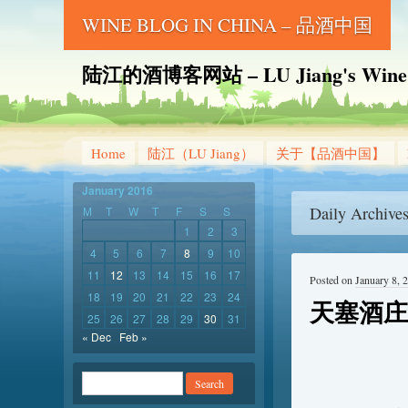
WINE BLOG IN CHINA – 品酒中国
陆江的酒博客网站 – LU Jiang's Wine B
Home
陆江（LU Jiang）
关于【品酒中国】
January 2016
Daily Archive
M
T
W
T
F
S
S
1
2
3
4
5
6
7
8
9
10
11
12
13
14
15
16
17
Posted on
January 8, 
18
19
20
21
22
23
24
天塞酒庄
25
26
27
28
29
30
31
« Dec
Feb »