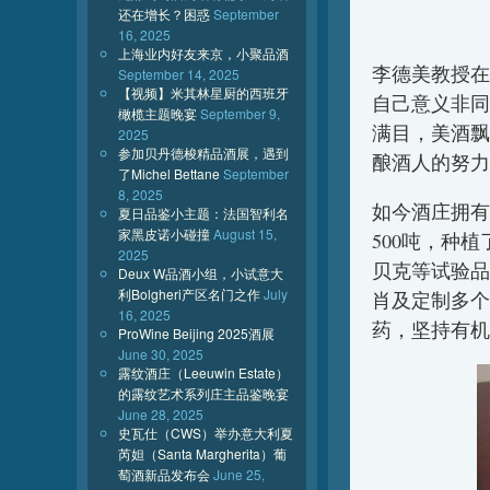
还在增长？困惑
September
16, 2025
上海业内好友来京，小聚品酒
李德美教授在
September 14, 2025
【视频】米其林星厨的西班牙
自己意义非同
橄榄主题晚宴
September 9,
满目，美酒飘
2025
参加贝丹德梭精品酒展，遇到
酿酒人的努力
了Michel Bettane
September
8, 2025
如今酒庄拥有
夏日品鉴小主题：法国智利名
家黑皮诺小碰撞
August 15,
500吨，种
2025
贝克等试验品
Deux W品酒小组，小试意大
利Bolgheri产区名门之作
July
肖及定制多个
16, 2025
药，坚持有机
ProWine Beijing 2025酒展
June 30, 2025
露纹酒庄（Leeuwin Estate）
的露纹艺术系列庄主品鉴晚宴
June 28, 2025
史瓦仕（CWS）举办意大利夏
芮妲（Santa Margherita）葡
萄酒新品发布会
June 25,