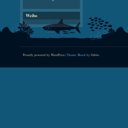
Weibo
Proudly powered by WordPress
|
Theme: Beach by
Gibbo
.