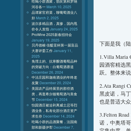
吃喝小群酒聚，勃艮第和罗纳
河谷各一
March 10, 2025
品谭家官府菜，聊葡萄酒业八
卦
March 2, 2025
波尔多精品酒，真惨，国内甩
价令人发指
January 24, 2025
ProWine 2025新春招待会
January 19, 2025
下面是我（陆
贝丹德梭·佳醍亚杯第一届盲品
大赛评委工作
January 11,
1.Villa Maria
2025
免埋土的、抗寒酿酒葡萄品种
园酒窖精选黑
的突破方向：白葡萄酒赛道
跃。整体来说
December 26, 2024
中法庄园和迦南酒业的年终老
友聚
December 20, 2024
2.Ata Rangi
美国农产品特展里的那些酒
黑皮诺，马丁
类，再逛希尔顿葡萄酒与美食
节
December 15, 2024
也是普适大众
怡园酒庄被迫剥离威士忌等烈
酒业务，私有化部分酒庄资产
3.Felton Roa
求生存
December 14, 2024
吃喝小群的品酒聚餐，法国南
诺，中奥塔哥
部和新疆伊犁
December 7,
定集中度，单