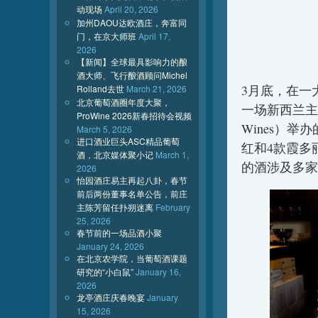
动现场
April 20, 2026
加州DAOU达欧酒庄，奔富同
门，在京大师班
April 17,
2026
【新闻】全球最具影响力的酿
酒大师、飞行酿酒顾问Michel
3月底，在一
Rolland去世
March 21, 2026
北京葡萄酒圈年度大聚，
一场新西兰主题品
ProWine 2026新春招待会视频
Wines）
March 5, 2026
进口酒业巨头ASC精品葡萄
红和4款霞多
酒，北京媒体聚小记
March 1,
的酒涉及多家
2026
怡园酒庄易主再起八卦，春节
前后两份董事名单公告，前庄
主陈芳留任扑朔迷离
February
25, 2026
春节前的一场品酒小聚
January 24, 2026
在北京农学院，当葡萄酒课题
研究的“小白鼠”
January 16,
2026
龙亭酒庄庆春晚宴
January
15, 2026