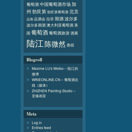
加
葡萄酒
中国葡萄酒市场
北京
州
勃艮第
勃艮第葡萄酒
波尔多
期酒
品酒会
拉菲
品酒
波尔多期酒
澳大利亚葡萄酒
美
葡萄酒
葡萄酒旅游
国
酒展
陆江
陈微然
香槟
Blogroll
Maxime LU's Weibo – 陆江的
微博
WINEONLINE.CN – 葡萄酒在
线（媒体）
ZHIZHEN Painting Studio –
至臻画室
Meta
Log in
Entries feed