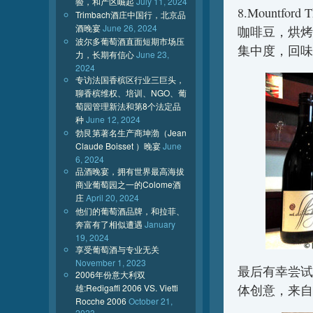
验，和产区崛起
July 11, 2024
8.Mountfor
Trimbach酒庄中国行，北京品
酒晚宴
June 26, 2024
咖啡豆，烘烤
波尔多葡萄酒直面短期市场压
集中度，回味
力，长期有信心
June 23,
2024
专访法国香槟区行业三巨头，
聊香槟维权、培训、NGO、葡
萄园管理新法和第8个法定品
种
June 12, 2024
勃艮第著名生产商坤渤（Jean
Claude Boisset ）晚宴
June
6, 2024
品酒晚宴，拥有世界最高海拔
商业葡萄园之一的Colome酒
庄
April 20, 2024
他们的葡萄酒品牌，和拉菲、
奔富有了相似遭遇
January
19, 2024
享受葡萄酒与专业无关
November 1, 2023
最后有幸尝试
2006年份意大利双
雄:Redigaffi 2006 VS. Vietti
体创意，来自
Rocche 2006
October 21,
2023