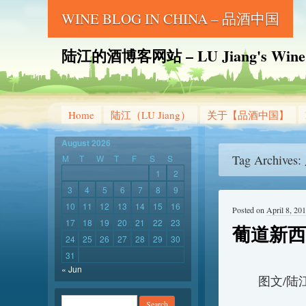
WINE BLOG IN CHINA – 品酒中国
陆江的酒博客网站 – LU Jiang's Wine B
Home
陆江（LU Jiang）
关于【品酒中国】
August 2026
Tag Archives:
M
T
W
T
F
S
S
1
2
3
4
5
6
7
8
9
10
11
12
13
14
15
16
Posted on
April 8, 20
17
18
19
20
21
22
23
葡道新西
24
25
26
27
28
29
30
31
« Jun
图文/陆江