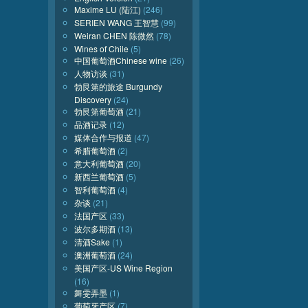
Maxime LU (陆江)
(246)
SERIEN WANG 王智慧
(99)
Weiran CHEN 陈微然
(78)
Wines of Chile
(5)
中国葡萄酒Chinese wine
(26)
人物访谈
(31)
勃艮第的旅途 Burgundy
Discovery
(24)
勃艮第葡萄酒
(21)
品酒记录
(12)
媒体合作与报道
(47)
希腊葡萄酒
(2)
意大利葡萄酒
(20)
新西兰葡萄酒
(5)
智利葡萄酒
(4)
杂谈
(21)
法国产区
(33)
波尔多期酒
(13)
清酒Sake
(1)
澳洲葡萄酒
(24)
美国产区-US Wine Region
(16)
舞雯弄墨
(1)
葡萄牙产区
(7)