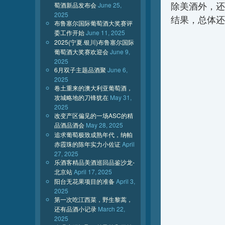
除美酒外，还
萄酒新品发布会
June 25,
2025
结果，总体还
布鲁塞尔国际葡萄酒大奖赛评
委工作开始
June 11, 2025
2025(宁夏.银川)布鲁塞尔国际
葡萄酒大奖赛欢迎会
June 9,
2025
6月双子主题品酒聚
June 6,
2025
卷土重来的澳大利亚葡萄酒，
攻城略地的刀锋犹在
May 31,
2025
改变产区偏见的一场ASC的精
品酒品酒会
May 28, 2025
追求葡萄极致成熟年代，纳帕
赤霞珠的陈年实力小佐证
April
27, 2025
乐酒客精品美酒巡回品鉴沙龙-
北京站
April 17, 2025
阳台无花果项目的准备
April 3,
2025
第一次吃江西菜，野生黎蒿，
还有品酒小记录
March 22,
2025