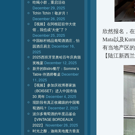
吃喝小群，重启活动
December 29, 2025
Tchin Tchin！敬岁月！
December 26, 2025
【视频】在阿根廷驻华大使
馆，我也成“大使”了？
欣然报名，在这
December 25, 2025
Mata以及K
中国标杆精品葡萄酒酒庄，怡
园酒庄易主
December 16,
有当地产区的
2025
【陆江新西兰
2025西班牙里奥哈百年庆典颁
奖晚宴
December 12, 2025
新开的Bistro餐厅：Somme’s
Table 侍酒师餐桌
December
11, 2025
【视频】参加庆祝博赛家族
（BOISSET）进入中国市场
30 周年
December 4, 2025
现阶段有真正收藏级的中国葡
萄酒吗？
December 2, 2025
波尔多葡萄酒的年度品鉴会
【VINTAGE BORDEAUX
2022】
November 26, 2025
时光之酿，迦南美地魔方垂直