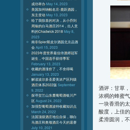
成功举办
May 14, 2023
美国加州纳帕名庄-鹿跃酒园，
东主变动
May 13, 2023
给了我惊喜的对决，从小乔到
周瑜的白马酒庄2014，出人意
料的Chadwick 2018
May 8,
2023
南非Spier斯皮尔酒园北京品酒
会
April 15, 2023
2023年度世界最佳侍酒师冠军
诞生，中国选手获得季军
February 13, 2023
收藏的酒涨价了，不舍得喝
January 13, 2023
解读波尔多圣爱美浓产区列级
酒庄体系2022版
September
酒评：甘草，
9, 2022
浓稠的蜂蜜气
探寻贺兰山东麓葡萄酒银川产
区
August 24, 2022
一块香滑的太
加强型葡萄酒波特收藏知识点
酸度，上佳的
March 24, 2022
法国顶级酒庄地位自保，聊白
柔滑圆润，不
马酒庄和奥颂酒庄今天的退赛
July 10, 2021