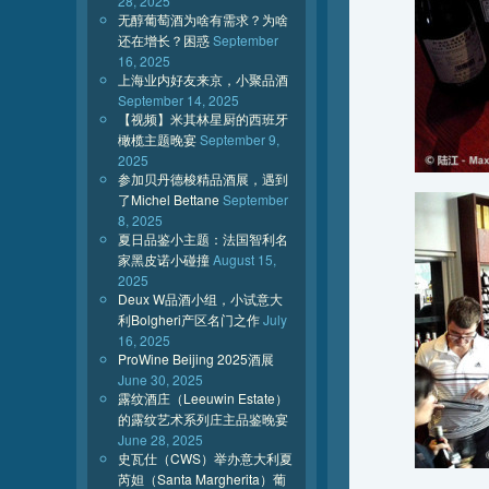
28, 2025
无醇葡萄酒为啥有需求？为啥
还在增长？困惑
September
16, 2025
上海业内好友来京，小聚品酒
September 14, 2025
【视频】米其林星厨的西班牙
橄榄主题晚宴
September 9,
2025
参加贝丹德梭精品酒展，遇到
了Michel Bettane
September
8, 2025
夏日品鉴小主题：法国智利名
家黑皮诺小碰撞
August 15,
2025
Deux W品酒小组，小试意大
利Bolgheri产区名门之作
July
16, 2025
ProWine Beijing 2025酒展
June 30, 2025
露纹酒庄（Leeuwin Estate）
的露纹艺术系列庄主品鉴晚宴
June 28, 2025
史瓦仕（CWS）举办意大利夏
芮妲（Santa Margherita）葡