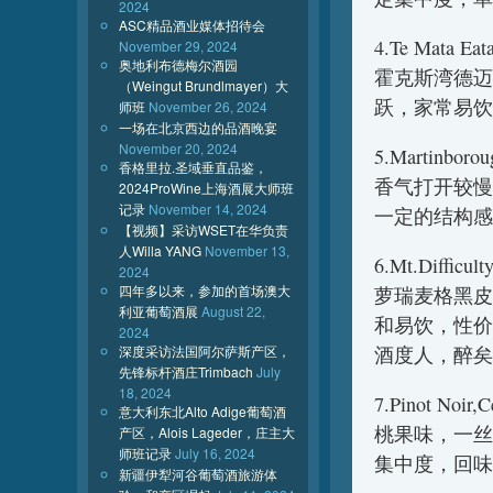
2024
ASC精品酒业媒体招待会
4.Te Mata E
November 29, 2024
奥地利布德梅尔酒园
霍克斯湾德迈
（Weingut Brundlmayer）大
跃，家常易饮
师班
November 26, 2024
一场在北京西边的品酒晚宴
November 20, 2024
5.Martinbor
香格里拉.圣域垂直品鉴，
香气打开较慢
2024ProWine上海酒展大师班
记录
November 14, 2024
一定的结构感
【视频】采访WSET在华负责
人Willa YANG
November 13,
6.Mt.Difficu
2024
四年多以来，参加的首场澳大
萝瑞麦格黑皮
利亚葡萄酒展
August 22,
和易饮，性价
2024
深度采访法国阿尔萨斯产区，
酒度人，醉矣
先锋标杆酒庄Trimbach
July
18, 2024
7.Pinot Noi
意大利东北Alto Adige葡萄酒
桃果味，一丝
产区，Alois Lageder，庄主大
师班记录
July 16, 2024
集中度，回味
新疆伊犁河谷葡萄酒旅游体