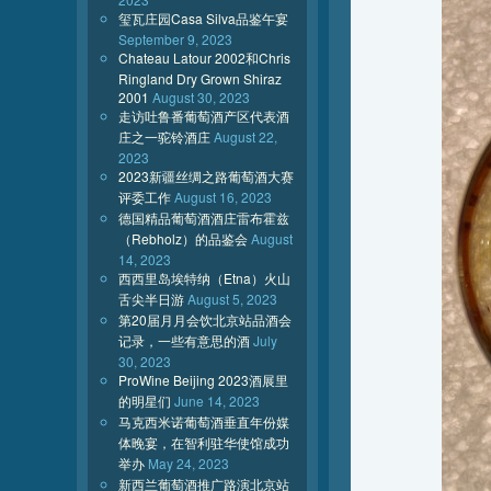
玺瓦庄园Casa Silva品鉴午宴
September 9, 2023
Chateau Latour 2002和Chris
Ringland Dry Grown Shiraz
2001
August 30, 2023
走访吐鲁番葡萄酒产区代表酒
庄之一驼铃酒庄
August 22,
2023
2023新疆丝绸之路葡萄酒大赛
评委工作
August 16, 2023
德国精品葡萄酒酒庄雷布霍兹
（Rebholz）的品鉴会
August
14, 2023
西西里岛埃特纳（Etna）火山
舌尖半日游
August 5, 2023
第20届月月会饮北京站品酒会
记录，一些有意思的酒
July
30, 2023
ProWine Beijing 2023酒展里
的明星们
June 14, 2023
马克西米诺葡萄酒垂直年份媒
体晚宴，在智利驻华使馆成功
举办
May 24, 2023
新西兰葡萄酒推广路演北京站