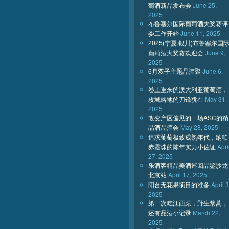
萄酒新品发布会
June 25,
2025
布鲁塞尔国际葡萄酒大奖赛评
委工作开始
June 11, 2025
2025(宁夏.银川)布鲁塞尔国
葡萄酒大奖赛欢迎会
June 9,
2025
6月双子主题品酒聚
June 6,
2025
卷土重来的澳大利亚葡萄酒，
攻城略地的刀锋犹在
May 31,
2025
改变产区偏见的一场ASC的精
品酒品酒会
May 28, 2025
追求葡萄极致成熟年代，纳帕
赤霞珠的陈年实力小佐证
Apri
27, 2025
乐酒客精品美酒巡回品鉴沙龙
北京站
April 17, 2025
阳台无花果项目的准备
April 3
2025
第一次吃江西菜，野生黎蒿，
还有品酒小记录
March 22,
2025