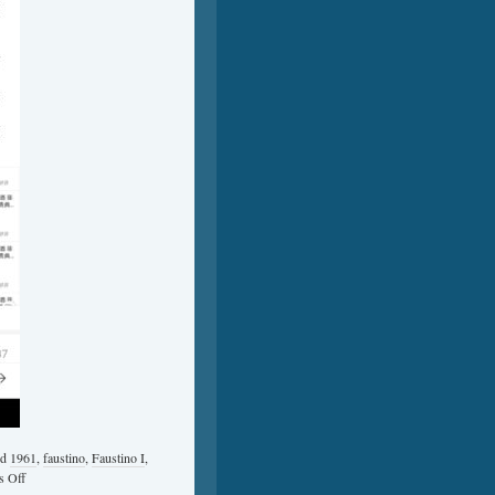
ed
1961
,
faustino
,
Faustino I
,
 Off