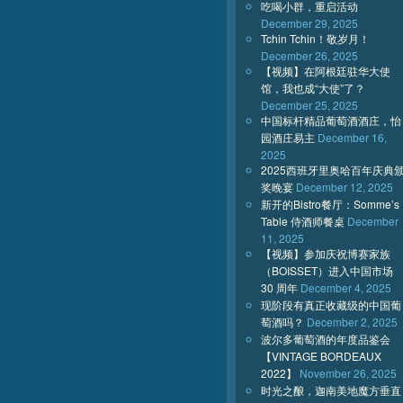
吃喝小群，重启活动
December 29, 2025
Tchin Tchin！敬岁月！
December 26, 2025
【视频】在阿根廷驻华大使
馆，我也成“大使”了？
December 25, 2025
中国标杆精品葡萄酒酒庄，怡
园酒庄易主
December 16,
2025
2025西班牙里奥哈百年庆典
奖晚宴
December 12, 2025
新开的Bistro餐厅：Somme’s
Table 侍酒师餐桌
December
11, 2025
【视频】参加庆祝博赛家族
（BOISSET）进入中国市场
30 周年
December 4, 2025
现阶段有真正收藏级的中国葡
萄酒吗？
December 2, 2025
波尔多葡萄酒的年度品鉴会
【VINTAGE BORDEAUX
2022】
November 26, 2025
时光之酿，迦南美地魔方垂直