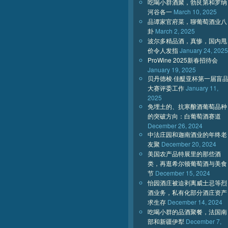
吃喝小群酒聚，勃艮第和罗纳
河谷各一
March 10, 2025
品谭家官府菜，聊葡萄酒业八
卦
March 2, 2025
波尔多精品酒，真惨，国内甩
价令人发指
January 24, 2025
ProWine 2025新春招待会
January 19, 2025
贝丹德梭·佳醍亚杯第一届盲
大赛评委工作
January 11,
2025
免埋土的、抗寒酿酒葡萄品种
的突破方向：白葡萄酒赛道
December 26, 2024
中法庄园和迦南酒业的年终老
友聚
December 20, 2024
美国农产品特展里的那些酒
类，再逛希尔顿葡萄酒与美食
节
December 15, 2024
怡园酒庄被迫剥离威士忌等烈
酒业务，私有化部分酒庄资产
求生存
December 14, 2024
吃喝小群的品酒聚餐，法国南
部和新疆伊犁
December 7,