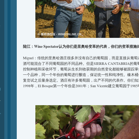
际
陆江：Wine Spectator认为你们是里奥哈变革的代表，你们的变革措
Miguel：传统的里奥哈酒庄很多并没有自己的葡萄园，而是直接从葡
酒可能混合了不同葡萄园的不同品种。但是SIERRA CANTABRIA
控制种植和采收环节，葡萄从生长到收获期的自然变化都能够被跟踪掌
一个品种，同一个年份的葡萄进行酿造，保证统一性和纯净性。橡木桶
复尝试之后量身选定。酒庄有许多葡萄园，出产不同的代表作。你们知道的 
1998年，El Bosque第一个年份是2001年；San Vicente建立葡萄园于
l
-
,