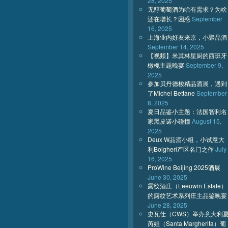
28, 2025
无醇葡萄酒为啥有需求？为啥
还在增长？困惑
September
16, 2025
上海业内好友来京，小聚品酒
September 14, 2025
【视频】米其林星厨的西班牙
橄榄主题晚宴
September 9,
2025
参加贝丹德梭精品酒展，遇到
了Michel Bettane
September
8, 2025
夏日品鉴小主题：法国智利名
家黑皮诺小碰撞
August 15,
2025
Deux W品酒小组，小试意大
利Bolgheri产区名门之作
July
16, 2025
ProWine Beijing 2025酒展
June 30, 2025
露纹酒庄（Leeuwin Estate）
的露纹艺术系列庄主品鉴晚宴
June 28, 2025
史瓦仕（CWS）举办意大利
芮妲（Santa Margherita）葡